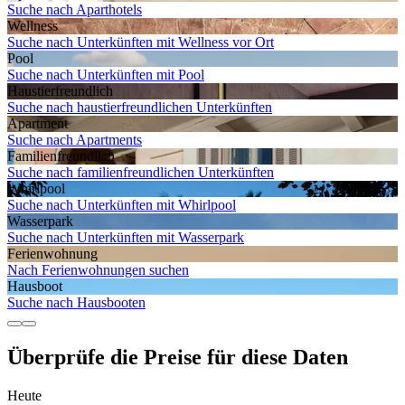
Suche nach Aparthotels
Wellness
Suche nach Unterkünften mit Wellness vor Ort
Pool
Suche nach Unterkünften mit Pool
Haustier­freundlich
Suche nach haustierfreundlichen Unterkünften
Apartment
Suche nach Apartments
Familien­freundlich
Suche nach familienfreundlichen Unterkünften
Whirlpool
Suche nach Unterkünften mit Whirlpool
Wasserpark
Suche nach Unterkünften mit Wasserpark
Ferien­wohnung
Nach Ferienwohnungen suchen
Hausboot
Suche nach Hausbooten
Überprüfe die Preise für diese Daten
Heute