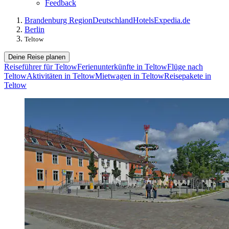
Feedback
Brandenburg Region
Deutschland
Hotels
Expedia.de
Berlin
Teltow
Deine Reise planen
Reiseführer für Teltow
Ferienunterkünfte in Teltow
Flüge nach
Teltow
Aktivitäten in Teltow
Mietwagen in Teltow
Reisepakete in
Teltow