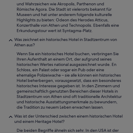
i
“
g
und Wahrzeichen wie Akropolis, Parthenon und
e
!
Römische Agora. Die Stadt ist vielerorts bekannt für
n
K
Museen und hat unter anderem folgende kulturelle
d
ü
Highlights zu bieten: Odeon des Herodes Atticus,
l
h
Konzerthalle von Athen und Technopolis. Ebenfalls eine
y
l
Erkundungstour wert ist Syntagma-Platz.
a
s
n
Was zeichnet ein historisches Hotel in Stadtzentrum von
c
d
Athen aus?
h
h
r
e
Wenn Sie ein historisches Hotel buchen, verbringen Sie
a
l
Ihren Aufenthalt an einem Ort, der aufgrund seines
n
p
historischen Wertes national ausgezeichnet wurde. En
k
f
Schloss, ein Palast oder sogar ein Pub oder eine
i
u
ehemalige Polizeiwache – sie alle können ein historisches
s
l
Hotel beherbergen, vorausgesetzt, dass ein besonderes
t
.
historisches Interesse gegeben ist. In den Zimmern und
p
I
gemeinschaftlich genutzten Bereichen dieser Hotels in
o
w
Stadtzentrum von Athen sind oft traditionelle Architektur
s
o
und historische Ausstattungsmerkmale zu bewundern,
i
u
die Tradition zu neuem Leben erwachen lassen.
t
l
i
Was ist der Unterschied zwischen einem historischen Hotel
d
v
und einem Heritage Hotel?
r
u
e
Die beiden Begriffe ähneln sich sehr. In den USA ist der
n