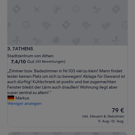
n
a
h
a
n
d
e
r
A
7ATHENS
3. 7ATHENS
k
Stadtzentrum von Athen
r
7.4
7,4/10
Gut
(43 Bewertungen)
o
von
p
„
„Zimmer bzw. Badezimmer in Nr.103 viel zu klein! Mann findet
10,
o
Z
leider keinen Platz um sich zu bewegen! Ablage für Gewand ist
Gut,
l
i
auch dürftig! Kühlschrank ist positiv und bei zugemachten
(43
i
m
Fenster bleibt der Lärm auch draußen! Wohnung liegt aber
Bewertungen)
s
m
super zentral zu allem! “
u
e
Markus
n
r
Weniger anzeigen
d
b
Der
79 €
e
z
Preis
inkl. Steuern & Gebühren
n
w
beträgt
11. Aug.–12. Aug.
t
.
79 €
s
B
p
Acropolis Divine Apartments