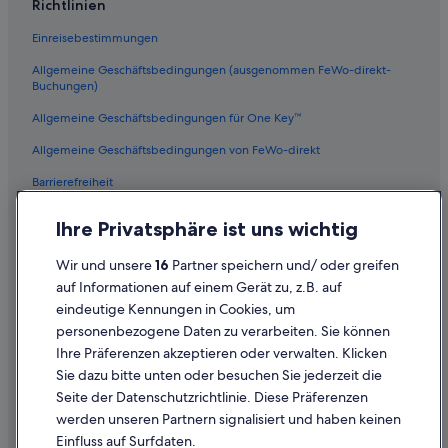
l
Richtlinien
Villen in Athen
z
u
Einreisebestimmungen
Attica: Hotels
a
Allgemeine Geschäftsbedingungen (ausgenommen FeWo-direkt-
l
Campingplätze in Athen
Buchungen)
l
Boutique- in Stadtzentrum von Athen
e
Allgemeine Geschäftsbedingungen für One Key™
m
Plaka: Hotels
!
Allgemeine Geschäftsbedingungen von FeWo-direkt
“
Historische in Athen
Barrierefreiheit
Hotels nahe Griechisches Parlament
Datenschutz
Hotels nahe U-Bahn-Haltestelle Syntagma
Ihre Privatsphäre ist uns wichtig
Cookies
Ferienwohnungen in Athen
Wir und unsere
16
Partner speichern und/ oder greifen
Rechtliche Hinweise/Kontakt
Hotels mit Pool in Stadtzentrum von Athen
auf Informationen auf einem Gerät zu, z.B. auf
eindeutige Kennungen in Cookies, um
Inhaltsrichtlinien und Melden von Inhalten
Hotels nahe Akropolis
personenbezogene Daten zu verarbeiten. Sie können
Hotels mit Parkplatz in Monastiraki
Ihre Präferenzen akzeptieren oder verwalten. Klicken
Hilfe
Hotels mit Whirlpool in Athen
Sie dazu bitte unten oder besuchen Sie jederzeit die
Hilfe
Seite der Datenschutzrichtlinie. Diese Präferenzen
Familien in Athen
werden unseren Partnern signalisiert und haben keinen
Flug stornieren
Hotels mit Parkplatz in Athen
Einfluss auf Surfdaten.