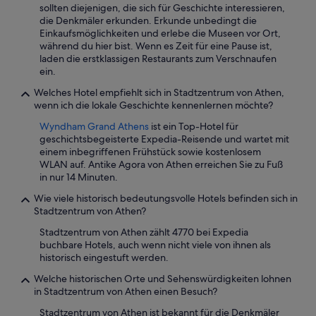
d
a
sollten diejenigen, die sich für Geschichte interessieren,
A
e
g
die Denkmäler erkunden. Erkunde unbedingt die
c
r
e
Einkaufsmöglichkeiten und erlebe die Museen vor Ort,
r
N
f
während du hier bist. Wenn es Zeit für eine Pause ist,
o
ä
ü
laden die erstklassigen Restaurants zum Verschnaufen
p
h
r
ein.
o
e
G
l
.
Welches Hotel empfiehlt sich in Stadtzentrum von Athen,
e
i
F
wenn ich die lokale Geschichte kennenlernen möchte?
w
s
r
a
.
Wyndham Grand Athens
ist ein Top-Hotel für
ü
n
S
geschichtsbegeisterte Expedia-Reisende und wartet mit
h
d
t
einem inbegriffenen Frühstück sowie kostenlosem
s
i
a
WLAN auf. Antike Agora von Athen erreichen Sie zu Fuß
t
s
f
in nur 14 Minuten.
ü
t
f
c
a
Wie viele historisch bedeutungsvolle Hotels befinden sich in
w
k
u
Stadtzentrum von Athen?
a
e
c
s
h
Stadtzentrum von Athen zählt 4770 bei Expedia
h
v
e
buchbare Hotels, auch wenn nicht viele von ihnen als
d
e
r
historisch eingestuft werden.
ü
r
k
r
y
Welche historischen Orte und Sehenswürdigkeiten lohnen
a
f
f
in Stadtzentrum von Athen einen Besuch?
r
t
r
g
i
Stadtzentrum von Athen ist bekannt für die Denkmäler