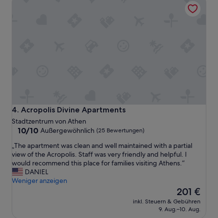
a
r
d
e
e
c
z
h
i
e
m
n
m
d
e
a
r
b
i
e
n
r
N
a
r
Acropolis Divine Apartments
4. Acropolis Divine Apartments
u
.
c
Stadtzentrum von Athen
1
h
10.0
10/10
Außergewöhnlich
(25 Bewertungen)
0
e
von
3
„
„The apartment was clean and well maintained with a partial
h
10,
v
T
view of the Acropolis. Staff was very friendly and helpful. I
e
Außergewöhnlich,
i
h
would recommend this place for families visiting Athens.“
r
(25
e
e
DANIEL
l
Bewertungen)
l
a
Weniger anzeigen
a
z
p
u
Der
201 €
u
a
t
Preis
inkl. Steuern & Gebühren
k
r
A
beträgt
9. Aug.–10. Aug.
l
t
b
201 €