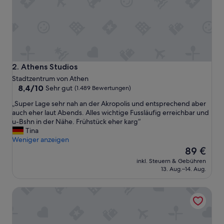
Athens Studios
2. Athens Studios
Stadtzentrum von Athen
8.4
8,4/10
Sehr gut
(1.489 Bewertungen)
von
„
„Super Lage sehr nah an der Akropolis und entsprechend aber
10,
S
auch eher laut Abends. Alles wichtige Fussläufig erreichbar und
Sehr
u
u-Bshn in der Nähe. Frühstück eher karg“
gut,
p
Tina
(1.489
e
Weniger anzeigen
Bewertungen)
r
Der
89 €
L
Preis
inkl. Steuern & Gebühren
a
beträgt
13. Aug.–14. Aug.
g
89 €
e
7ATHENS
s
e
h
r