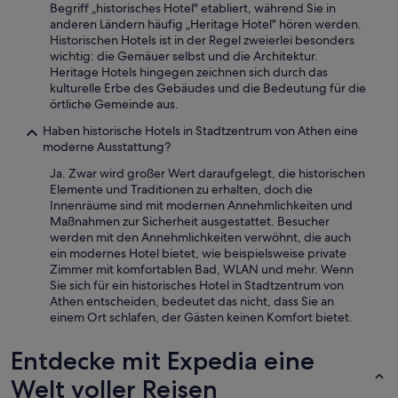
c
Begriff „historisches Hotel" etabliert, während Sie in
d
o
anderen Ländern häufig „Heritage Hotel" hören werden.
b
m
Historischen Hotels ist in der Regel zweierlei besonders
e
m
wichtig: die Gemäuer selbst und die Architektur.
i
e
Heritage Hotels hingegen zeichnen sich durch das
z
n
kulturelle Erbe des Gebäudes und die Bedeutung für die
u
d
örtliche Gemeinde aus.
g
t
e
h
Haben historische Hotels in Stadtzentrum von Athen eine
m
i
moderne Ausstattung?
a
s
c
Ja. Zwar wird großer Wert daraufgelegt, die historischen
p
h
Elemente und Traditionen zu erhalten, doch die
l
t
Innenräume sind mit modernen Annehmlichkeiten und
a
e
Maßnahmen zur Sicherheit ausgestattet. Besucher
c
n
werden mit den Annehmlichkeiten verwöhnt, die auch
e
F
ein modernes Hotel bietet, wie beispielsweise private
f
e
Zimmer mit komfortablen Bad, WLAN und mehr. Wenn
o
n
Sie sich für ein historisches Hotel in Stadtzentrum von
r
s
Athen entscheiden, bedeutet das nicht, dass Sie an
f
t
einem Ort schlafen, der Gästen keinen Komfort bietet.
a
e
m
r
Entdecke mit Expedia eine
i
b
l
l
Welt voller Reisen
i
e