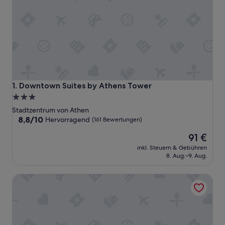
Downtown Suites by Athens Tower
1. Downtown Suites by Athens Tower
3.0-
Sterne-
Stadtzentrum von Athen
Unterkunft
8.8
8,8/10
Hervorragend
(161 Bewertungen)
von
Der
91 €
10,
Preis
Hervorragend,
inkl. Steuern & Gebühren
beträgt
(161
8. Aug.–9. Aug.
91 €
Bewertungen)
Athens Studios