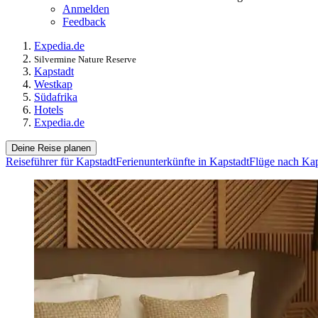
Anmelden
Feedback
Expedia.de
Silvermine Nature Reserve
Kapstadt
Westkap
Südafrika
Hotels
Expedia.de
Deine Reise planen
Reiseführer für Kapstadt
Ferienunterkünfte in Kapstadt
Flüge nach Kap