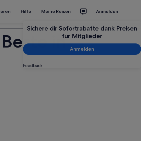
ieren
Hilfe
Meine Reisen
Anmelden
Deine Reise planen
Sichere dir Sofortrabatte dank Preisen
 Beste in
für Mitglieder
Anmelden
Feedback