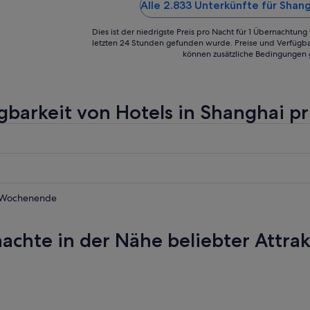
extremst schlecht. Zimmer rech
Alle 2.833 Unterkünfte für Shan
veraltet, bei mir war eine Lampe
am Pool ..."
Dies ist der niedrigste Preis pro Nacht für 1 Übernachtun
letzten 24 Stunden gefunden wurde. Preise und Verfügba
können zusätzliche Bedingungen 
gbarkeit von Hotels in Shanghai p
i
 Wochenende
i
achte in der Nähe beliebter Attra
i
nde,