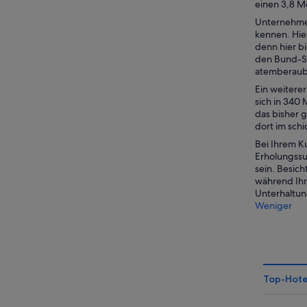
einen 3,8 
Unternehmen
kennen. Hier
denn hier b
den Bund-Si
atemberaube
Ein weitere
sich in 340 
das bisher 
dort im sch
Bei Ihrem Ku
Erholungssu
sein. Besich
während Ihr
Unterhaltung
Weniger
Top-Hote