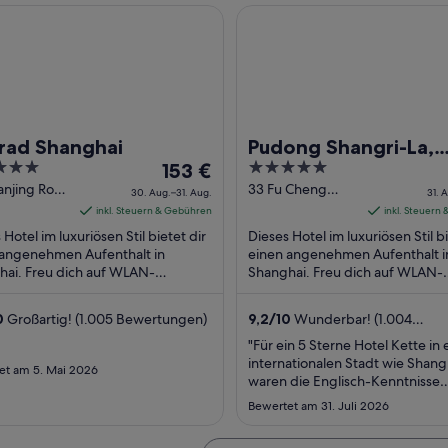
 Shanghai
Pudong Shangri-La, Shanghai
rad Shanghai
Pudong Shangri-La,
Der
5
153 €
Shanghai
Preis
out
anjing Road
33 Fu Cheng
30. Aug.–31. Aug.
31. 
Shanghai
Road Shanghai
beträgt
of
inkl. Steuern & Gebühren
inkl. Steuern
hai
153 €
5
 Hotel im luxuriösen Stil bietet dir
Dieses Hotel im luxuriösen Stil bi
pro
 angenehmen Aufenthalt in
einen angenehmen Aufenthalt i
hai. Freu dich auf WLAN-
Nacht
Shanghai. Freu dich auf WLAN-
etzugang (kostenlos), Parken
Internetzugang (kostenlos), 2
vom
ervice (kostenlos) ...
Innenpools und Wellnessbereich.
30.
0
Großartig! (1.005 Bewertungen)
9,2
/
10
Wunderbar! (1.004
Aug.
Bewertungen)
"Für ein 5 Sterne Hotel Kette in 
bis
internationalen Stadt wie Shang
et am 5. Mai 2026
zum
waren die Englisch-Kenntnisse
31.
furchtbar. Rezeption war noch 
Bewertet am 31. Juli 2026
akzeptabel aber im Fitnessstudi
Aug.
Aufsicht, Personal am Empfang 