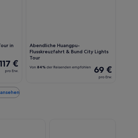
our in
Abendliche Huangpu-
Flusskreuzfahrt & Bund City Lights
Tour
117 €
69 €
Von
84%
der Reisenden empfohlen
pro Erw.
pro Erw.
i ansehen