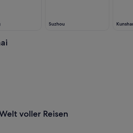
g
Suzhou
Kunsha
ai
ou
Seoul
ou
Seoul
Welt voller Reisen