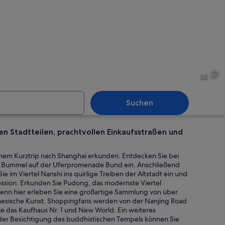
bte Straße gesäumt von traditionellen roten Gebäuden und Geschäften.
Ein traditioneller chinesis
25
Suchen
en Stadtteilen, prachtvollen Einkaufsstraßen und
ler Gang mit Geschäften, einem 3DJP-Schild und einem Geschäft namens Sto
Ein traditioneller, mehrst
inem Kurztrip nach Shanghai erkunden. Entdecken Sie bei
nem Bummel auf der Uferpromenade Bund ein. Anschließend
 im Viertel Nanshi ins quirlige Treiben der Altstadt ein und
ession. Erkunden Sie Pudong, das modernste Viertel
ne im Hintergrund.
denn hier erleben Sie eine großartige Sammlung von über
inesische Kunst. Shoppingfans werden von der Nanjing Road
wie das Kaufhaus Nr. 1 und New World. Ein weiteres
ei der Besichtigung des buddhistischen Tempels können Sie