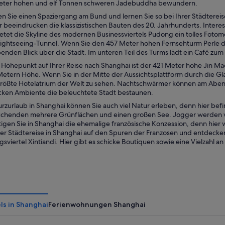
Meter hohen und elf Tonnen schweren Jadebuddha bewundern.
 Sie einen Spaziergang am Bund und lernen Sie so bei Ihrer Städterei
 beeindrucken die klassizistischen Bauten des 20. Jahrhunderts. Intere
ietet die Skyline des modernen Businessviertels Pudong ein tolles Foto
ghtseeing-Tunnel. Wenn Sie den 457 Meter hohen Fernsehturm Perle d
nden Blick über die Stadt. Im unteren Teil des Turms lädt ein Café zum 
r Höhepunkt auf Ihrer Reise nach Shanghai ist der 421 Meter hohe Jin M
Metern Höhe. Wenn Sie in der Mitte der Aussichtsplattform durch die Gla
größte Hotelatrium der Welt zu sehen. Nachtschwärmer können am Abend
icken Ambiente die beleuchtete Stadt bestaunen.
rzurlaub in Shanghai können Sie auch viel Natur erleben, denn hier befi
chenden mehrere Grünflächen und einen großen See. Jogger werden vo
tigen Sie in Shanghai die ehemalige französische Konzession, denn hier
er Städtereise in Shanghai auf den Spuren der Franzosen und entdecken
sviertel Xintiandi. Hier gibt es schicke Boutiquen sowie eine Vielzahl a
ls in Shanghai
Ferienwohnungen Shanghai