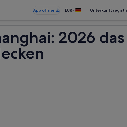
•
App öffnen
EUR
Unterkunft registr
hanghai: 2026 das
decken