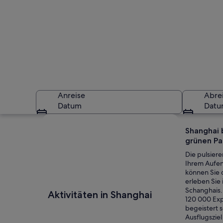
Anreise
Abre
Datum
Dat
Karte erkunden
Shanghai 
grünen Pa
Die pulsier
Ihrem Aufen
können Sie d
erleben Sie
Ein traditioneller
Schanghais.
Aktivitäten in Shanghai
120 000 Exp
begeistert s
Ausflugsziel