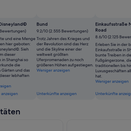
on Susanna Wilder Puzzuoli
Öffentliches
Foto
Disneyland©
Bund
Einkaufsstraße 
von
Road
 Bewertungen)
9.2/10 (2.555 Bewertungen)
Susanna
8.6/10 (2.125 Bewe
fte und eine Menge
Trotz Jahren des Krieges und
Wilder
en hier geboten:
der Revolution sind das Herz
Erleben Sie in der
Puzzuoli
sneyland©. Sieh
und die Skyline einer der
Einkaufsstraße in S
um dieser
weltweit größten
bunte Treiben in de
in Shanghai so
Uferpromenaden zu noch
Fußgängerzone, di
 Erkunde die
größeren Höhen aufgestiegen.
traditionellen bis hi
 Gärten und das
Weniger anzeigen
Luxusgeschäften all
 dieser lebhaften
hat.
Weniger anzeigen
zeigen
 anzeigen
Unterkünfte anzeigen
Unterkünfte anzei
itäten
 Hop-on Hop-off Bus Ticket
Chinesische Akrobatik und To