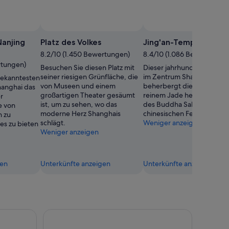
Nanjing
Platz des Volkes
Jing'an-Tempel
8.2/10 (1.450 Bewertungen)
8.4/10 (1.086 Bewertungen
rtungen)
Besuchen Sie diesen Platz mit
Dieser jahrhundertealte T
seiner riesigen Grünfläche, die
im Zentrum Shanghais
 bekanntesten
von Museen und einem
beherbergt die größte aus
hanghai das
großartigen Theater gesäumt
reinem Jade hergestellte 
r
ist, um zu sehen, wo das
des Buddha Sakyamuni au
e von
moderne Herz Shanghais
chinesischen Festland.
n zu
schlägt.
Weniger anzeigen
es zu bieten
Weniger anzeigen
gen
Unterkünfte anzeigen
Unterkünfte anzeigen
ur in Shanghai am Abend
Abendliche Huangpu-Flusskreuzfahrt & Bund City 