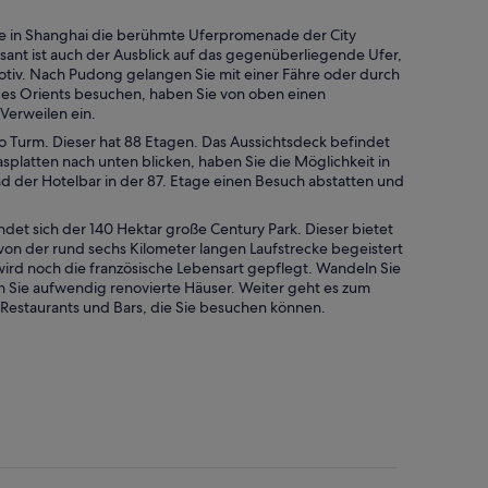
se in Shanghai die berühmte Uferpromenade der City
ssant ist auch der Ausblick auf das gegenüberliegende Ufer,
motiv. Nach Pudong gelangen Sie mit einer Fähre oder durch
es Orients besuchen, haben Sie von oben einen
Verweilen ein.
ao Turm. Dieser hat 88 Etagen. Das Aussichtsdeck befindet
splatten nach unten blicken, haben Sie die Möglichkeit in
 der Hotelbar in der 87. Etage einen Besuch abstatten und
ndet sich der 140 Hektar große Century Park. Dieser bietet
n der rund sechs Kilometer langen Laufstrecke begeistert
 wird noch die französische Lebensart gepflegt. Wandeln Sie
 Sie aufwendig renovierte Häuser. Weiter geht es zum
n Restaurants und Bars, die Sie besuchen können.