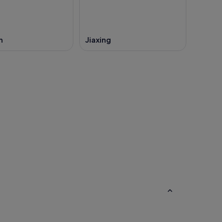
n
Jiaxing
Ho-Chi-Minh-Stadt
Ho-Chi-Minh-Stadt