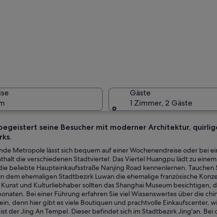
Eine bele
ise
Gäste
um
1 Zimmer, 2 Gäste
begeistert seine Besucher mit moderner Architektur, quirlig
rks.
Ein schma
ende Metropole lässt sich bequem auf einer Wochenendreise oder bei e
thalt die verschiedenen Stadtviertel: Das Viertel Huangpu lädt zu ei
ie beliebte Haupteinkaufsstraße Nanjing Road kennenlernen. Tauchen Sie
 in dem ehemaligen Stadtbezirk Luwan die ehemalige französische Konz
 chinesischer Innenhof mit aufwendigen Gebäuden und einer modernen Skyli
 Kunst und Kulturliebhaber sollten das Shanghai Museum besichtigen, 
onaten. Bei einer Führung erfahren Sie viel Wissenswertes über die ch
ein, denn hier gibt es viele Boutiquen und prachtvolle Einkaufscenter, 
 ist der Jing An Tempel. Dieser befindet sich im Stadtbezirk Jing'an. B