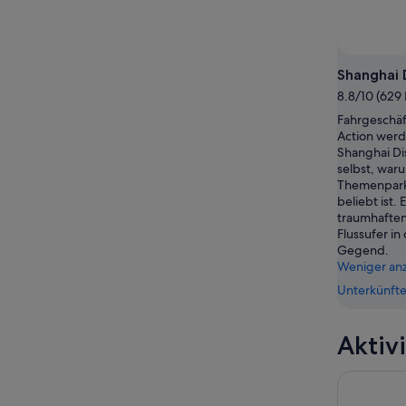
10.
14.
Aug.
Aug.
-
Foto v
16.
Shanghai 
Aug.
8.8/10 (629
Fahrgeschä
Action werd
Shanghai Di
selbst, war
Themenpark 
beliebt ist.
traumhaften
Flussufer in
Gegend.
Weniger an
Unterkünfte
Aktiv
Shanghai: