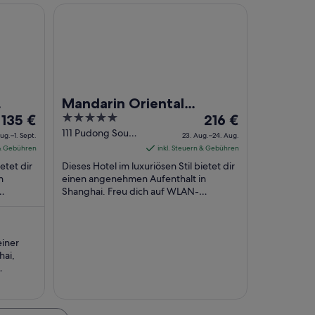
Mandarin Oriental Pudong, Shanghai
Mandarin Oriental
Der
5
Der
135 €
Pudong, Shanghai
216 €
Preis
out
Preis
111 Pudong South
Aug.–1. Sept.
23. Aug.–24. Aug.
Road Shanghai
beträgt
of
beträgt
 & Gebühren
inkl. Steuern & Gebühren
Shanghai
135 €
5
216 €
etet dir
Dieses Hotel im luxuriösen Stil bietet dir
pro
pro
n
einen angenehmen Aufenthalt in
Nacht
Shanghai. Freu dich auf WLAN-
Nacht
Internetzugang (kostenlos), Parken
vom
vom
 ...
ohne Service (kostenlos) ...
31.
23.
Aug.
Aug.
einer
bis
bis
hai,
zum
zum
1.
24.
halbwegs
o, Pool-
Sept.
Aug.
war es