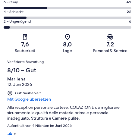
122
42
6 – Okay
42
insgesamt
Gästebewertungen
von
122
22
4 – Schlecht
22
haben
insgesamt
Gästebewertungen
von
eine
122
6
2 – Ungenügend
6
haben
insgesamt
Bewertung
Gästebewertungen
von
eine
122
von
haben
insgesamt
Bewertung
Gästebewertungen
10
eine
122
von
haben
7,6
8,0
7,2
-
Bewertung
Gästebewertungen
8
eine
Sauberkeit
Lage
Personal & Service
Hervorragend
von
haben
-
Bewertung
Bewertungen
6
eine
Gut
Verifizierte Bewertung
von
-
Bewertung
4
8/10 – Gut
Okay
von
-
2
Marilena
Schlecht
12. Juni 2026
-
Ungenügend
Gut: Sauberkeit
Mit Google übersetzen
Alla reception personale cortese. COLAZIONE da migliorare
sicuramente la qualità delle materie prime e personale
inadeguato. Struttura e Camere pulite.
Aufenthalt von 4 Nächten im Juni 2026
0