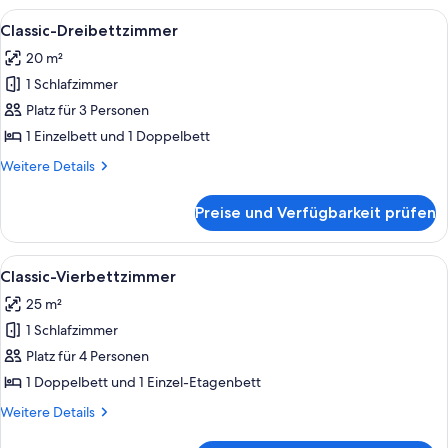
1
Alle
Ein modernes Schlafzimmer mit einem g
5
Schlafzimmer
Classic-Dreibettzimmer
Fotos
20 m²
für
1 Schlafzimmer
Classic-
Dreibettzimmer
Platz für 3 Personen
anzeigen
1 Einzelbett und 1 Doppelbett
Weitere
Weitere Details
Details
für
Preise und Verfügbarkeit prüfen
Classic-
Dreibettzimmer
Alle
Ein Schlafzimmer mit einem hölzernen
4
Classic-Vierbettzimmer
Fotos
25 m²
für
1 Schlafzimmer
Classic-
Vierbettzimmer
Platz für 4 Personen
anzeigen
1 Doppelbett und 1 Einzel-Etagenbett
Weitere
Weitere Details
Details
für