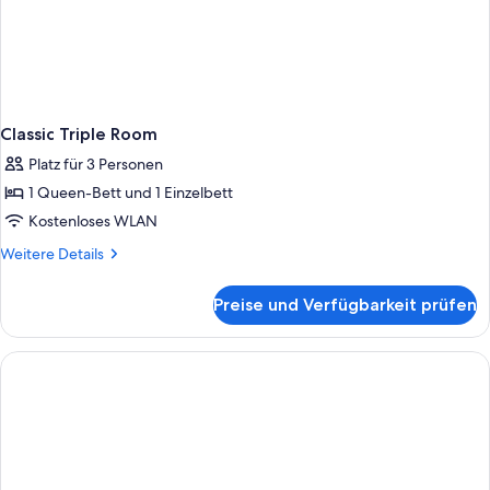
Classic Triple Room
Platz für 3 Personen
1 Queen-Bett und 1 Einzelbett
Kostenloses WLAN
Weitere
Weitere Details
Details
für
Preise und Verfügbarkeit prüfen
Classic
Triple
Room