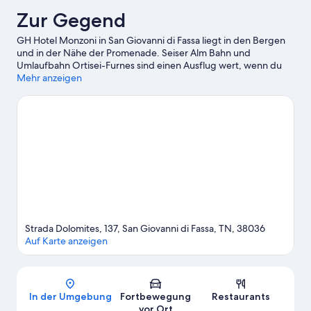
Zur Gegend
GH Hotel Monzoni in San Giovanni di Fassa liegt in den Bergen
und in der Nähe der Promenade. Seiser Alm Bahn und
Umlaufbahn Ortisei-Furnes sind einen Ausflug wert, wenn du
etwas Aufregendes erleben möchtest. Wer lieber die Natur der
Mehr anzeigen
Region bewundern möchte, sollte Folgendes besuchen:
Dolomiten und Fleimstal. Du bist mit Kindern unterwegs? Mit
diesen Attraktionen kannst du den Kleinen bestimmt eine
Freude machen: Dòlaondes Canazei und Rifugio Firenze. Die
Region bietet sehr viele Aktivitäten, zum Beispiel Skipisten und
Thermalbad.
Zum Reiseführer für Pozza di Fassa
Strada Dolomites, 137, San Giovanni di Fassa, TN, 38036
Auf Karte anzeigen
Karte
In der Umgebung
Fortbewegung
Restaurants
vor Ort