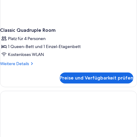
Classic Quadruple Room
Platz für 4 Personen
1 Queen-Bett und 1 Einzel-Etagenbett
Kostenloses WLAN
Weitere
Weitere Details
Details
für
Preise und Verfügbarkeit prüfen
Classic
Quadruple
Room