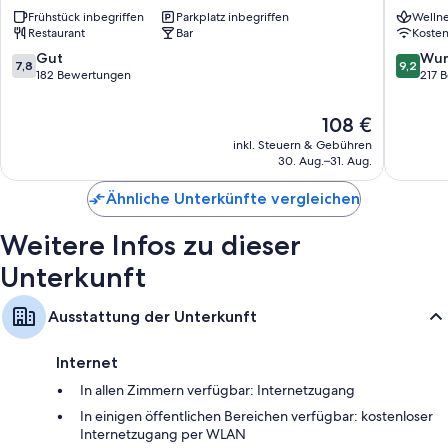
Piaz
di
Frühstück inbegriffen
Parkplatz inbegriffen
Wellne
San
Fassa
Restaurant
Bar
Koste
Giovanni
di
7.8
9.2
Gut
Wun
7,8
9,2
Fassa
von
von
182 Bewertungen
217 
10,
10,
Gut,
Wunder
Der
108 €
182
217
Preis
inkl. Steuern & Gebühren
Bewertungen
Bewert
beträgt
30. Aug.–31. Aug.
108 €
Ähnliche Unterkünfte vergleichen
Weitere Infos zu dieser
Unterkunft
Ausstattung der Unterkunft
Internet
In allen Zimmern verfügbar: Internetzugang
In einigen öffentlichen Bereichen verfügbar: kostenloser
Internetzugang per WLAN