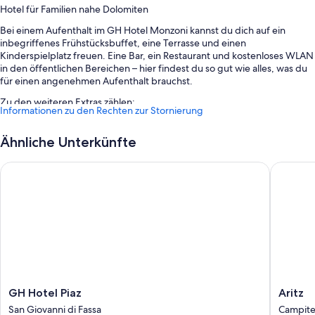
Hotel für Familien nahe Dolomiten
Bei einem Aufenthalt im GH Hotel Monzoni kannst du dich auf ein
inbegriffenes Frühstücksbuffet, eine Terrasse und einen
Kinderspielplatz freuen. Eine Bar, ein Restaurant und kostenloses WLAN
in den öffentlichen Bereichen – hier findest du so gut wie alles, was du
für einen angenehmen Aufenthalt brauchst.
Zu den weiteren Extras zählen:
Informationen zu den Rechten zur Stornierung
Gepäckaufbewahrung, ein Safe an der Rezeption und ein Fernseher
in der Lobby
Ähnliche Unterkünfte
Rauchverbot in der Unterkunft und ein Fahrstuhl
GH Hotel Piaz
Aritz
Zimmerausstattung
Alle 58 Zimmer bestechen durch Annehmlichkeiten wie Safes.
Weitere Annehmlichkeiten sind unter anderem:
Badezimmer mit Bidets und Badewannen oder Duschen
Tägliche Zimmerreinigung, Schreibtisch und Telefon
GH
Aritz
GH Hotel Piaz
Aritz
Hotel
Campite
San Giovanni di Fassa
Campitel