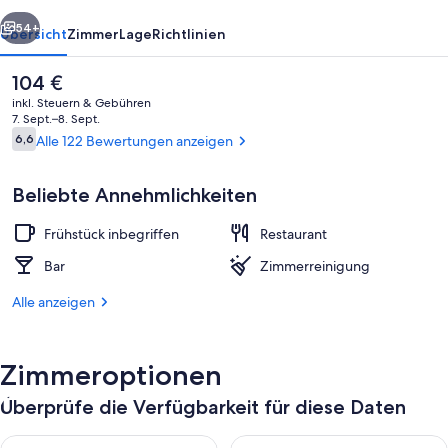
rück
Weiter
54+
Übersicht
Zimmer
Lage
Richtlinien
Der
104 €
aktuelle
inkl. Steuern & Gebühren
Preis
7. Sept.–8. Sept.
beträgt
Bewertungen
6,6
Alle 122 Bewertungen anzeigen
6,6 von 10.
104 €.
Beliebte Annehmlichkeiten
Frühstück inbegriffen
Restaurant
Food-Court
Bar
Zimmerreinigung
Alle anzeigen
Zimmeroptionen
Überprüfe die Verfügbarkeit für diese Daten
Überprüfe die Verfügbarkeit für heute Nacht, Aug. 7 - Aug. 8.
Überprüfe die Verfügbarkeit f