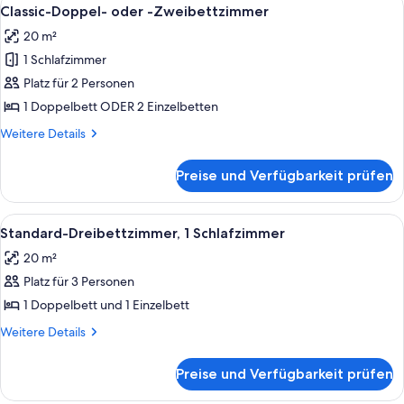
Alle
4
Schlafzimmer
Classic-Doppel- oder -Zweibettzimmer
Fotos
20 m²
für
1 Schlafzimmer
Classic-
Doppel-
Platz für 2 Personen
oder
1 Doppelbett ODER 2 Einzelbetten
-
Weitere
Weitere Details
Zweibettzimmer
Details
anzeigen
für
Preise und Verfügbarkeit prüfen
Classic-
Doppel-
oder
Alle
Ein Schlafzimmer mit einem hölzernen 
5
-
Standard-Dreibettzimmer, 1 Schlafzimmer
Fotos
Zweibettzimmer
20 m²
für
Platz für 3 Personen
Standard-
Dreibettzimmer,
1 Doppelbett und 1 Einzelbett
1
Weitere
Weitere Details
Schlafzimmer
Details
für
anzeigen
Preise und Verfügbarkeit prüfen
Standard-
Dreibettzimmer,