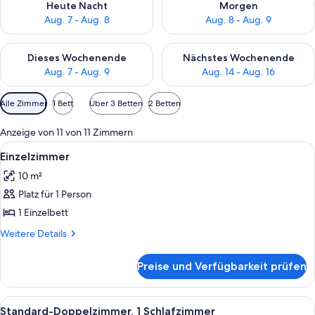
Heute Nacht
Morgen
Aug. 7 - Aug. 8
Aug. 8 - Aug. 9
Überprüfe die Verfügbarkeit für dieses Wochenende, Aug. 7 - 
Überprüfe die Verfügbarkeit f
Dieses Wochenende
Nächstes Wochenende
Aug. 7 - Aug. 9
Aug. 14 - Aug. 16
Verfügbare
Alle Zimmer
1 Bett
Über 3 Betten
2 Betten
Filter
für
Anzeige von 11 von 11 Zimmern
Zimmer
Alle
Einzelzimmer | Zimmersafe, Schreibtis
4
Einzelzimmer
Fotos
10 m²
für
Platz für 1 Person
Einzelzimmer
anzeigen
1 Einzelbett
Weitere
Weitere Details
Details
für
Preise und Verfügbarkeit prüfen
Einzelzimmer
Alle
Ein Schlafzimmer mit Bett, Schreibtisch
5
Standard-Doppelzimmer, 1 Schlafzimmer