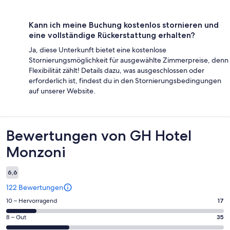
Kann ich meine Buchung kostenlos stornieren und
eine vollständige Rückerstattung erhalten?
Ja, diese Unterkunft bietet eine kostenlose
Stornierungsmöglichkeit für ausgewählte Zimmerpreise, denn
Flexibilität zählt! Details dazu, was ausgeschlossen oder
erforderlich ist, findest du in den Stornierungsbedingungen
auf unserer Website.
Bewertungen
Bewertungen von GH Hotel
Monzoni
6,6
122 Bewertungen
17
10 – Hervorragend
17
von
35
8 – Gut
35
insgesamt
von