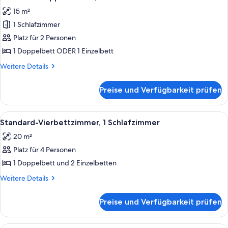
Fotos
15 m²
für
1 Schlafzimmer
Standard-
Doppelzimmer,
Platz für 2 Personen
1
1 Doppelbett ODER 1 Einzelbett
Schlafzimmer
Weitere
Weitere Details
anzeigen
Details
für
Preise und Verfügbarkeit prüfen
Standard-
Doppelzimmer,
1
Alle
Ein Schlafzimmer mit Etagenbett, ein
4
Schlafzimmer
Standard-Vierbettzimmer, 1 Schlafzimmer
Fotos
20 m²
für
Platz für 4 Personen
Standard-
Vierbettzimmer,
1 Doppelbett und 2 Einzelbetten
1
Weitere
Weitere Details
Schlafzimmer
Details
für
anzeigen
Preise und Verfügbarkeit prüfen
Standard-
Vierbettzimmer,
1
Ein Hotelzimmer mit Bett, Schreibtisch