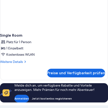
Single Room
Platz für 1 Person
1 Einzelbett
Kostenloses WLAN
Weitere
Weitere Details
Details
für
Preise und Verfügbarkeit prüfen
Single
Room
Melde dich an, um verfügbare Rabatte und Vorteile
anzuzeigen. Mehr Prämien für noch mehr Abenteuer!
Anmelden
Jetzt kostenlos registrieren