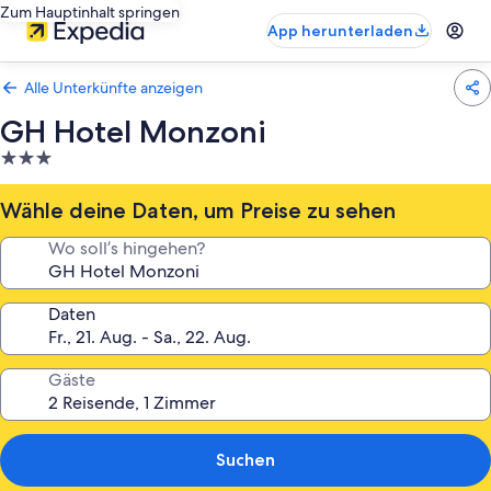
Zum Hauptinhalt springen
App herunterladen
Alle Unterkünfte anzeigen
GH Hotel Monzoni
3.0-
Sterne-
Unterkunft
Wähle deine Daten, um Preise zu sehen
Wo soll’s hingehen?
Daten
Gäste
Suchen