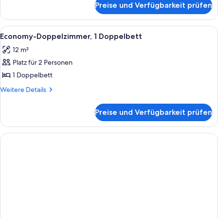
Preise und Verfügbarkeit prüfen
Classic-
Vierbettzimmer
Alle
Ein Hotelzimmer mit einem großen Bet
4
Economy-Doppelzimmer, 1 Doppelbett
Fotos
12 m²
für
Platz für 2 Personen
Economy-
Doppelzimmer,
1 Doppelbett
1
Weitere
Weitere Details
Doppelbett
Details
für
anzeigen
Preise und Verfügbarkeit prüfen
Economy-
Doppelzimmer,
1
Doppelbett