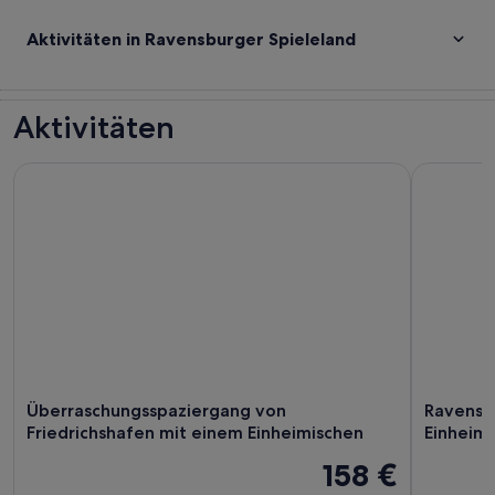
Aktivitäten in Ravensburger Spieleland
Aktivitäten
Überraschungsspaziergang von Friedrichshafen mit einem E
Ravensbur
Überraschungsspaziergang von
Ravensb
Friedrichshafen mit einem Einheimischen
Einheim
158 €