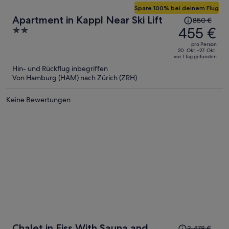
Spare 100% bei deinem Flug
Der
Apartment in Kappl Near Ski Lift
850 €
Preis
455 €
2
betrug
out
pro Person
850 €,
of
20. Okt.–27. Okt.
vor 1 Tag gefunden
jetzt
5
Hin- und Rückflug inbegriffen
beträgt
Von Hamburg (HAM) nach Zürich (ZRH)
er
455 €
Keine Bewertungen
pro
Person
Der
Chalet in Fiss With Sauna and
3.478 €