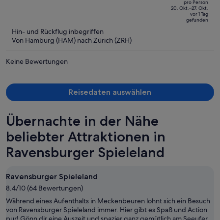
pro Person
1.069 €,
of
20. Okt.–27. Okt.
vor 1 Tag
jetzt
5
gefunden
beträgt
Hin- und Rückflug inbegriffen
er
Von Hamburg (HAM) nach Zürich (ZRH)
564 €
pro
Keine Bewertungen
Person
Reisedaten auswählen
Übernachte in der Nähe
beliebter Attraktionen in
Ravensburger Spieleland
Ravensburger Spieleland
8.4/10 (64 Bewertungen)
Während eines Aufenthalts in Meckenbeuren lohnt sich ein Besuch
von Ravensburger Spieleland immer. Hier gibt es Spaß und Action
pur! Gönn dir eine Auszeit und spazier ganz gemütlich am Seeufer