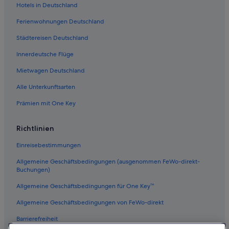
Cottages in Meckenbeuren
Hotels in Deutschland
Gasthöfe in Bahnhof Meckenbeuren
Ferienwohnungen Deutschland
Hotels nahe Ravensburger Spieleland
Städtereisen Deutschland
Apartmentanlagen in Meckenbeuren
Innerdeutsche Flüge
Private Ferienhäuser in Meckenbeuren
Mietwagen Deutschland
Private Ferienhäuser in Tettnang
Alle Unterkunftsarten
Gästehäuser in Meckenbeuren
Prämien mit One Key
Golf in Tettnang
B&B Hotels in Bechlingen
Richtlinien
Aparthotels in Meckenbeuren
Einreisebestimmungen
Pensionen in Bahnhof Oberzell
Allgemeine Geschäftsbedingungen (ausgenommen FeWo-direkt-
Boutique- in Meckenbeuren
Buchungen)
Meckenbeuren Hotels
Allgemeine Geschäftsbedingungen für One Key™
Gasthöfe in Bechlingen
Allgemeine Geschäftsbedingungen von FeWo-direkt
4-Sterne-Hotels in Tettnang
Barrierefreiheit