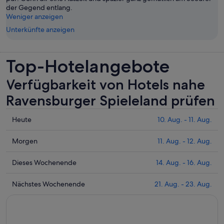
der Gegend entlang.
Weniger anzeigen
Unterkünfte anzeigen
Top-Hotelangebote
Verfügbarkeit von Hotels nahe
Ravensburger Spieleland prüfen
Prüfe
Heute
10. Aug. - 11. Aug.
die
Preise
Prüfe
Morgen
11. Aug. - 12. Aug.
nahe
die
Ravensburger
Preise
Prüfe
Dieses Wochenende
14. Aug. - 16. Aug.
Spieleland
nahe
die
für
Ravensburger
Preise
Prüfe
Nächstes Wochenende
21. Aug. - 23. Aug.
heute
Spieleland
nahe
die
Nacht,
für
Ravensburger
Preise
10.
morgen
Spieleland
nahe