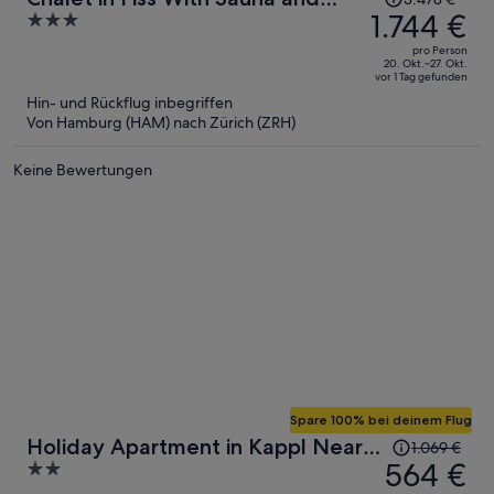
Preis
1.744 €
3
Mountain Views
betrug
out
pro Person
3.478 €,
of
20. Okt.–27. Okt.
vor 1 Tag gefunden
jetzt
5
Hin- und Rückflug inbegriffen
beträgt
Von Hamburg (HAM) nach Zürich (ZRH)
er
1.744 €
Keine Bewertungen
pro
Person
Spare 100% bei deinem Flug
Der
Holiday Apartment in Kappl Near
1.069 €
Preis
564 €
2
ski Resort
betrug
out