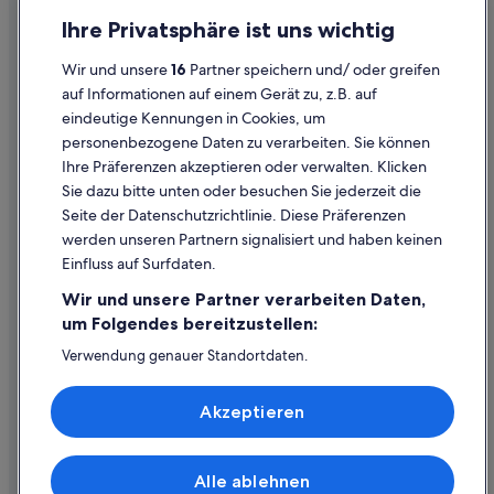
Strand in Meckenbeuren
Datenschutz
Ihre Privatsphäre ist uns wichtig
Luxus in Meckenbeuren
Cookies
Wir und unsere
16
Partner speichern und/ oder greifen
Hotels nahe Bahnhof Meckenbeuren
Rechtliche Hinweise/Kontakt
auf Informationen auf einem Gerät zu, z.B. auf
3-Sterne-Hotels in Meckenbeuren
eindeutige Kennungen in Cookies, um
Inhaltsrichtlinien und Melden von Inhalten
3-Sterne-Hotels in Tettnang
personenbezogene Daten zu verarbeiten. Sie können
Ihre Präferenzen akzeptieren oder verwalten. Klicken
Ringhotels in Tettnang
Hilfe
Sie dazu bitte unten oder besuchen Sie jederzeit die
Hotel-Resorts in Meckenbeuren
Hilfe
Seite der Datenschutzrichtlinie. Diese Präferenzen
Wohnungen in Bechlingen
werden unseren Partnern signalisiert und haben keinen
Flug stornieren
Einfluss auf Surfdaten.
Gasthöfe in Tettnang
Hotel- oder Ferienunterkunftsbuchung stornieren
Wir und unsere Partner verarbeiten Daten,
Pensionen in Meckenbeuren
Rückerstattungsdauer
um Folgendes bereitzustellen:
Ringhotels in Bechlingen
Expedia-Gutschein einlösen
Verwendung genauer Standortdaten.
Gasthäuser in Bahnhof Meckenbeuren
Endgeräteeigenschaften zur Identifikation aktiv abfragen.
Internationale Reisedokumente
Speichern von oder Zugriff auf Informationen auf einem
Hotels nahe Schloss Tettnang
Akzeptieren
Endgerät. Personalisierte Werbung und Inhalte, Messung
von Werbeleistung und der Performance von Inhalten,
Ferienwohnungen in Meckenbeuren
Zielgruppenforschung sowie Entwicklung und
Verbesserung von Angeboten.
Hostels in Meckenbeuren
Alle ablehnen
© 2026 Expedia, Inc., ein Unternehmen der Expedia Group. Alle Rechte
Liste der Partner (Lieferanten)