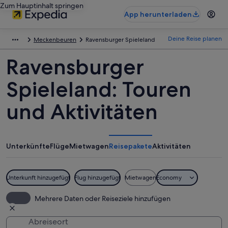
Zum Hauptinhalt springen
App herunterladen
Deine Reise planen
Meckenbeuren
Ravensburger Spieleland
Ravensburger
Spieleland: Touren
und Aktivitäten
Unterkünfte
Flüge
Mietwagen
Reisepakete
Aktivitäten
Unterkunft hinzugefügt
Flug hinzugefügt
Mietwagen
Economy
Mehrere Daten oder Reiseziele hinzufügen
Abreiseort