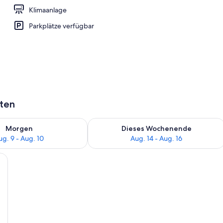
Klimaanlage
ge
Parkplätze verfügbar
aten
 - Aug. 9.
 Verfügbarkeit für morgen, Aug. 9 - Aug. 10.
Überprüfe die Verfügbarkeit für dies
Morgen
Dieses Wochenende
ug. 9 - Aug. 10
Aug. 14 - Aug. 16
einem großen Bett, einem kleineren Bett, einer Wand aus Holzpaneelen un