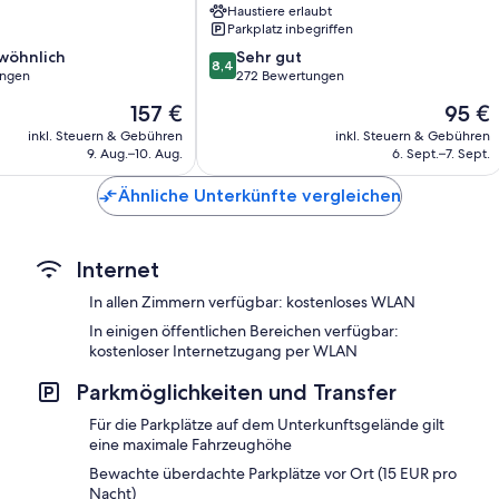
Haustiere erlaubt
Parkplatz inbegriffen
8.4
wöhnlich
Sehr gut
8,4
von
ungen
272 Bewertungen
10,
Der
Der
157 €
95 €
ich,
Sehr
Preis
Preis
gut,
inkl. Steuern & Gebühren
inkl. Steuern & Gebühren
beträgt
beträgt
9. Aug.–10. Aug.
6. Sept.–7. Sept.
272
157 €
95 €
Bewertungen
Ähnliche Unterkünfte vergleichen
Internet
In allen Zimmern verfügbar: kostenloses WLAN
In einigen öffentlichen Bereichen verfügbar:
kostenloser Internetzugang per WLAN
Parkmöglichkeiten und Transfer
Für die Parkplätze auf dem Unterkunftsgelände gilt
eine maximale Fahrzeughöhe
Bewachte überdachte Parkplätze vor Ort (15 EUR pro
Nacht)