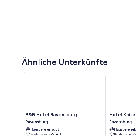
Ähnliche Unterkünfte
B&B Hotel Ravensburg
Hotel Kaiser
B&B
Hotel
B&B Hotel Ravensburg
Hotel Kais
Hotel
Kaiserhof
Ravensburg
Ravensburg
Ravensburg
Ravensburg
Haustiere erlaubt
Haustiere erl
Ravensburg
Ravensburg
Kostenloses WLAN
Kostenloses