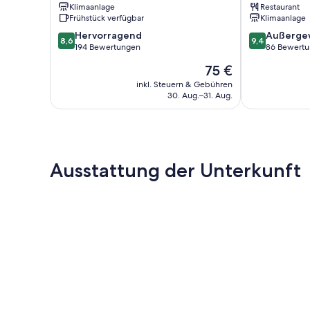
Klimaanlage
Restaurant
Frühstück verfügbar
Klimaanlage
8.6
9.4
Hervorragend
Außerge
8,6
9,4
von
von
194 Bewertungen
86 Bewert
10,
10,
Der
75 €
Hervorragend,
Außergewöhnl
Preis
194
86
inkl. Steuern & Gebühren
beträgt
30. Aug.–31. Aug.
Bewertungen
Bewertungen
75 €
Ausstattung der Unterkunft