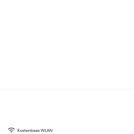
Tägliches F
Rezeption
Kostenloses WLAN