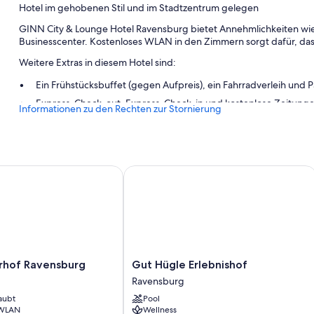
Hotel im gehobenen Stil und im Stadtzentrum gelegen
GINN City & Lounge Hotel Ravensburg bietet Annehmlichkeiten wie
Businesscenter. Kostenloses WLAN in den Zimmern sorgt dafür, dass
Weitere Extras in diesem Hotel sind:
Ein Frühstücksbuffet (gegen Aufpreis), ein Fahrradverleih und P
Express-Check-out, Express-Check-in und kostenlose Zeitung
Informationen zu den Rechten zur Stornierung
Ein Concierge-Service, Unterstützung bei der Tourenplanun
Aus den Bewertungen geht hervor, dass Gäste das hilfsbereite 
Zimmerausstattung
hof Ravensburg
Gut Hügle Erlebnishof
Alle 124 Zimmer verfügen über Annehmlichkeiten wie Safes in Lapt
wie kostenloses WLAN und eine Klimaanlage.
Weitere Annehmlichkeiten sind zum Beispiel:
LED-Glühbirnen und Bereitstellung umweltfreundlicher Reinigu
Badezimmer mit unweltfreundlichen Kosmetikartikeln und Dus
Gut
erhof Ravensburg
Gut Hügle Erlebnishof
Hügle
Heizung, tägliche Zimmerreinigung und Adapter/Ladegeräte
Ravensburg
Erlebnishof
aubt
Pool
Ravensburg
 WLAN
Wellness