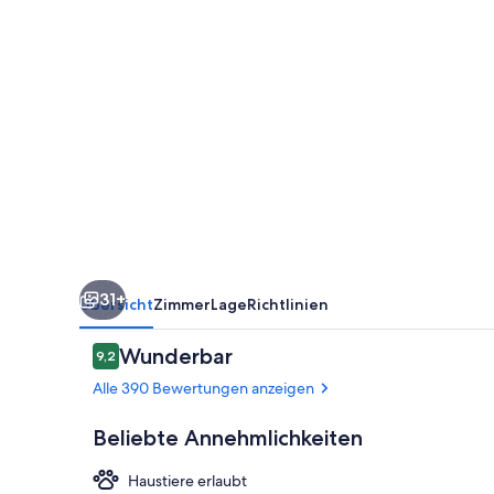
Ravensburg
31+
Übersicht
Zimmer
Lage
Richtlinien
Bewertungen
Wunderbar
9,2
9,2 von 10.
Alle 390 Bewertungen anzeigen
Beliebte Annehmlichkeiten
Haustiere erlaubt