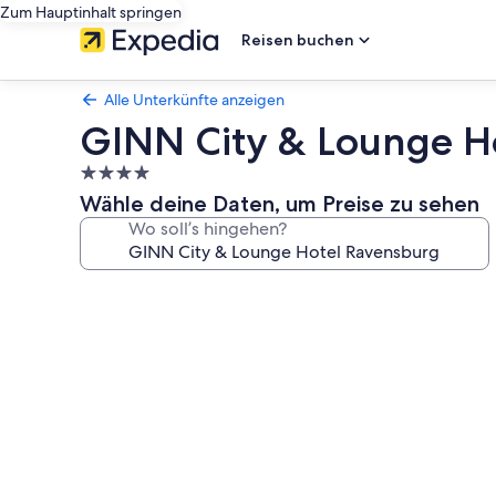
Zum Hauptinhalt springen
Reisen buchen
Alle Unterkünfte anzeigen
GINN City & Lounge H
4.0-
Sterne-
Wähle deine Daten, um Preise zu sehen
Unterkunft
Wo soll’s hingehen?
Fotogalerie
von
GINN
City
&
Lounge
Hotel