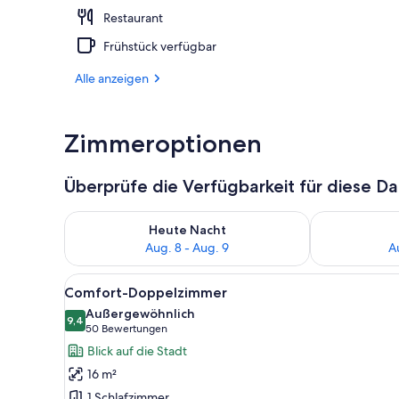
Restaurant
Lobby-Loun
Frühstück verfügbar
Alle anzeigen
Zimmeroptionen
Überprüfe die Verfügbarkeit für diese D
Überprüfe die Verfügbarkeit für heute Nacht, Aug. 8
Überprüfe die
Heute Nacht
Aug. 8 - Aug. 9
A
Alle
Ein modernes Hotelzimmer mit 
15
Comfort-Doppelzimmer
Fotos
Außergewöhnlich
für
9,4
9,4 von 10
(50
50 Bewertungen
Comfort-
Bewertungen)
Blick auf die Stadt
Doppelzimmer
16 m²
anzeigen
1 Schlafzimmer