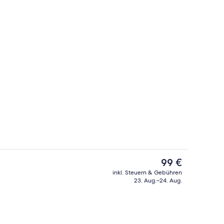
rühstücksbuffet gegen Gebühr
Lobby-Lounge
Der
99 €
aktuelle
inkl. Steuern & Gebühren
Preis
23. Aug.–24. Aug.
Lobby-Lounge
beträgt
99 €.