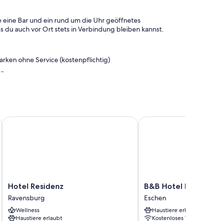
 eine Bar und ein rund um die Uhr geöffnetes
 du auch vor Ort stets in Verbindung bleiben kannst.
arken ohne Service (kostenpflichtig)
en
g/beim Ticketerwerb und Gepäckaufbewahrung
Personal zu schätzen wissen.
Hotel Residenz
B&B Hotel Liechtenste
op-Größe und laptopgeeignete Arbeitsplätze sowie Extras
ngsmittel
chen
Hotel
B&B
Hotel Residenz
B&B Hotel Liechtens
Residenz
Hotel
Ravensburg
Eschen
Ravensburg
Liechtenstein-
Wellness
Haustiere erlaubt
Eschen
Haustiere erlaubt
Kostenloses WLAN
Eschen