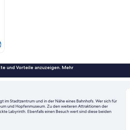
n
te und Vorteile anzuzeigen. Mehr
t im Stadtzentrum und in der Nähe eines Bahnhofs. Wer sich für
 Museum und Hopfenmuseum. Zu den weiteren Attraktionen der
te Labyrinth. Ebenfalls einen Besuch wert sind diese beiden
e Umgebung bietet viele Möglichkeiten für Outdoor-Abenteuer,
 Ravensburg