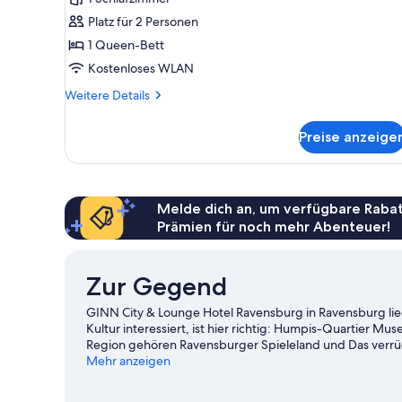
Platz für 2 Personen
1 Queen-Bett
Kostenloses WLAN
Weitere
Weitere Details
Details
für
Preise anzeige
Comfort-
Doppelzimmer
Melde dich an, um verfügbare Rabat
Prämien für noch mehr Abenteuer!
Zur Gegend
GINN City & Lounge Hotel Ravensburg in Ravensburg lieg
Kultur interessiert, ist hier richtig: Humpis-Quartier
Region gehören Ravensburger Spieleland und Das verrück
Highlights: Steinlabyrinth und Graf-Zeppelin-Haus. Di
Mehr anzeigen
etwa auf den Wander-/Radwegen.
Zum Reiseführer für