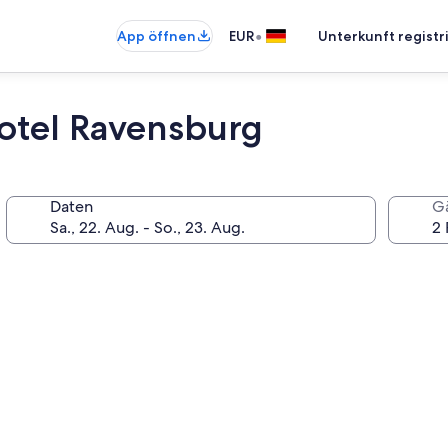
•
App öffnen
EUR
Unterkunft registr
otel Ravensburg
Daten
G