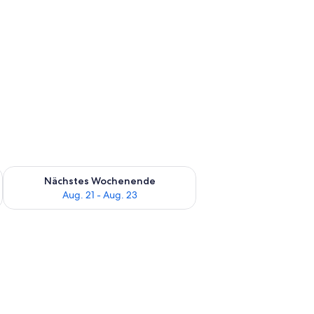
es Wochenende, Aug. 14 - Aug. 16.
Überprüfe die Verfügbarkeit für nächstes Wochenende, Aug. 2
Nächstes Wochenende
Aug. 21 - Aug. 23
d einem Nachttisch mit Lampe.