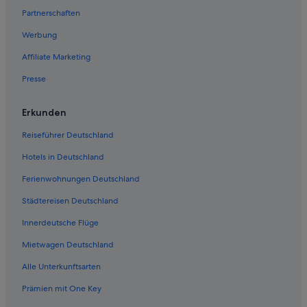
Partnerschaften
4-Sterne-Hotels in Nolay
Werbung
La Petite-Verriere Hotels
Affiliate Marketing
Alligny-En-Morvan Hotels
Presse
Familien in Burgund
Moux-En-Morvan Hotels
Erkunden
Hotels mit Frühstück in Burgund
Reiseführer Deutschland
Mesvres Hotels
Hotels in Deutschland
Morlet Hotels
Ferienwohnungen Deutschland
Best Western Hotels in Burgund
Städtereisen Deutschland
Broye Hotels
Innerdeutsche Flüge
Sainte-Sabine Hotels
Hausboote in Burgund
Mietwagen Deutschland
B&B in Burgund
Alle Unterkunftsarten
Nachhaltige in Burgund
Prämien mit One Key