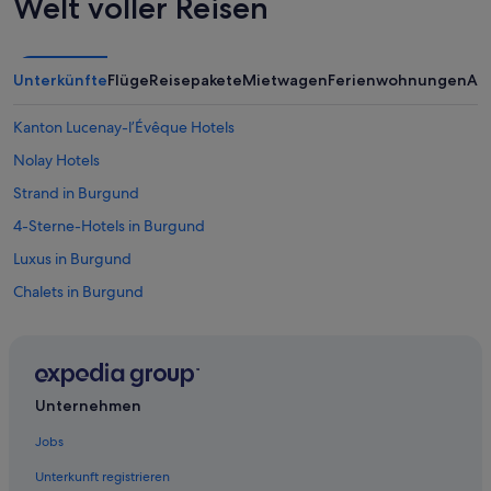
Welt voller Reisen
Unterkünfte
Flüge
Reisepakete
Mietwagen
Ferienwohnungen
An
Kanton Lucenay-l’Évêque Hotels
Nolay Hotels
Strand in Burgund
4-Sterne-Hotels in Burgund
Luxus in Burgund
Chalets in Burgund
Aparthotels in Burgund
Accor Hotels in Burgund
Autun Hotels
Unternehmen
Private Ferienhäuser in Burgund
Jobs
5-Sterne-Hotels in Burgund
Unterkunft registrieren
Villen in Burgund