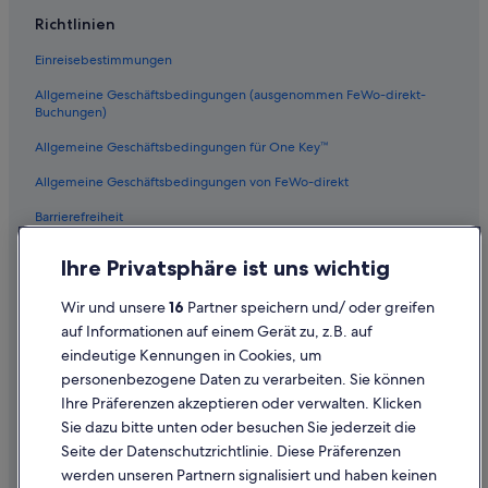
Günstige in Burgund
Richtlinien
Hotels mit Parkplatz in Autun
Einreisebestimmungen
Boutique- in Burgund
Allgemeine Geschäftsbedingungen (ausgenommen FeWo-direkt-
Urlaub nur für Erwachsene in Burgund
Buchungen)
La Grande-Verrière Hotels
Allgemeine Geschäftsbedingungen für One Key™
Hotels mit Restaurant in Burgund
Allgemeine Geschäftsbedingungen von FeWo-direkt
Cussy-En-Morvan Hotels
Barrierefreiheit
Hotels mit Wellnessbereich in Burgund
Datenschutz
Molinot Hotels
Ihre Privatsphäre ist uns wichtig
Cookies
Relais & Chateaux Hotels in Burgund
Wir und unsere
16
Partner speichern und/ oder greifen
Rechtliche Hinweise/Kontakt
Landhotels in Burgund
auf Informationen auf einem Gerät zu, z.B. auf
eindeutige Kennungen in Cookies, um
Inhaltsrichtlinien und Melden von Inhalten
Hotels mit Restaurant in Autun
personenbezogene Daten zu verarbeiten. Sie können
Essey Hotels
Ihre Präferenzen akzeptieren oder verwalten. Klicken
Hilfe
Golf in Burgund
Sie dazu bitte unten oder besuchen Sie jederzeit die
Hilfe
Seite der Datenschutzrichtlinie. Diese Präferenzen
Épinac Hotels
werden unseren Partnern signalisiert und haben keinen
Flug stornieren