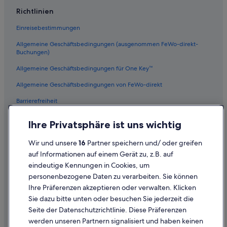
Hotels mit Sauna in Champagne
Richtlinien
B&B in Champagne-Ardenne
Einreisebestimmungen
Le Mesnil-sur-Oger Hotels
Allgemeine Geschäftsbedingungen (ausgenommen FeWo-direkt-
Fère-Champenoise Hotels
Buchungen)
Günstige in Champagne-Ardenne
Allgemeine Geschäftsbedingungen für One Key™
Romantische in Champagne
Allgemeine Geschäftsbedingungen von FeWo-direkt
Hausboote in Champagne-Ardenne
Barrierefreiheit
Golf in Champagne-Ardenne
Datenschutz
Hotels mit Restaurant in Champagne
Ihre Privatsphäre ist uns wichtig
Cookies
Hotels mit Parkplatz in Champagne-Ardenne
Wir und unsere
16
Partner speichern und/ oder greifen
Rechtliche Hinweise/Kontakt
Etoges Hotels
auf Informationen auf einem Gerät zu, z.B. auf
eindeutige Kennungen in Cookies, um
Inhaltsrichtlinien und Melden von Inhalten
Campingplätze in Champagne
personenbezogene Daten zu verarbeiten. Sie können
Logis International Services Hotels in Bergères-les-Vertus
Ihre Präferenzen akzeptieren oder verwalten. Klicken
Hilfe
Urlaub nur für Erwachsene in Champagne
Sie dazu bitte unten oder besuchen Sie jederzeit die
Hilfe
Seite der Datenschutzrichtlinie. Diese Präferenzen
Hotels mit Frühstück in Champagne
werden unseren Partnern signalisiert und haben keinen
Flug stornieren