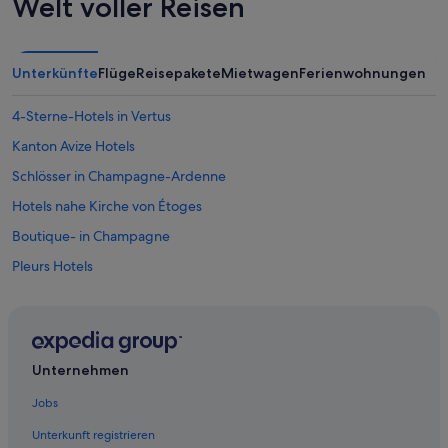
Welt voller Reisen
Unterkünfte
Flüge
Reisepakete
Mietwagen
Ferienwohnungen
4-Sterne-Hotels in Vertus
Kanton Avize Hotels
Schlösser in Champagne-Ardenne
Hotels nahe Kirche von Étoges
Boutique- in Champagne
Pleurs Hotels
Hotels nahe Champagne Launois
Best Western Hotels in Champagne-Ardenne
Vouzy Hotels
Unternehmen
Hotels mit Whirlpool in Champagne-Ardenne
Jobs
Hotels mit Pool in Champagne
Unterkunft registrieren
Haustierfreundliche in Champagne