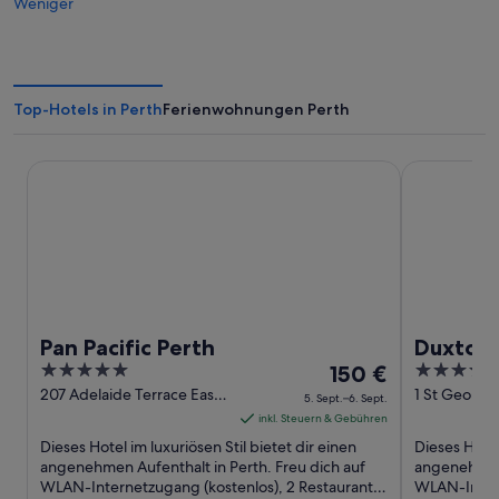
Weniger
Top-Hotels in Perth
Ferienwohnungen Perth
Pan Pacific Perth
Duxton Hote
Pan Pacific Perth
Duxton 
5
Der
5
150 €
out
Preis
out
207 Adelaide Terrace East
1 St George
5. Sept.–6. Sept.
Perth WA
WA
of
beträgt
of
inkl. Steuern & Gebühren
5
150 €
5
Dieses Hotel im luxuriösen Stil bietet dir einen
Dieses Hotel
pro
angenehmen Aufenthalt in Perth. Freu dich auf
angenehmen 
WLAN-Internetzugang (kostenlos), 2 Restaurants
Nacht
WLAN-Intern