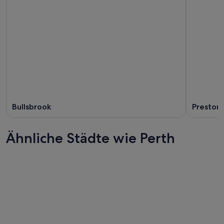
Bullsbrook
Preston
Ähnliche Städte wie Perth
Adelaide
Brisbane