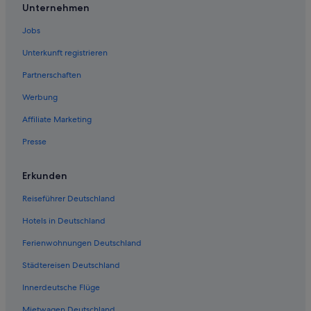
Cambridge Town: Hotels
Unternehmen
Northbridge: Hotels
Jobs
Nedlands: Hotels
Unterkunft registrieren
West Perth: Hotels
Partnerschaften
Burswood: Hotels
Werbung
Shenton Park: Hotels
Affiliate Marketing
2-Sterne-Hotels in Como
Presse
Floreat: Hotels
Erkunden
Reiseführer Deutschland
Hotels in Deutschland
Ferienwohnungen Deutschland
Städtereisen Deutschland
Innerdeutsche Flüge
Mietwagen Deutschland