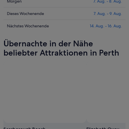
Preise
Prüfe
Morgen
7. Aug. - 8. Aug.
für
die
Perth
Preise
Prüfe
Dieses Wochenende
7. Aug. - 9. Aug.
heute
für
die
Nacht,
Perth
Preise
Prüfe
Nächstes Wochenende
14. Aug. - 16. Aug.
6.
morgen
für
die
Aug.
Nacht,
Perth
Preise
Übernachte in der Nähe
-
7.
dieses
für
7.
Aug.
Wochenende,
Perth
beliebter Attraktionen in Perth
Aug.
-
7.
am
8.
Aug.
nächsten
Aug.
-
Wochenende,
9.
14.
Aug.
Aug.
-
16.
Aug.