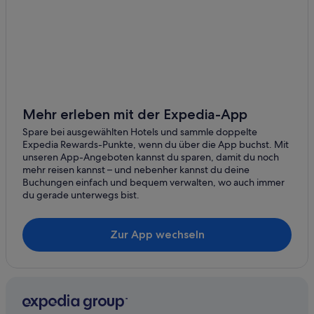
Mount Lawley: Hotels
Victoria Park: Hotels
Hotels nahe Kings Park und Botanischer Garten
Quest Serviced Apartments Hotels in Leederville
Luxus in Perth
Strand in Como
Mehr erleben mit der Expedia-App
Hotels nahe St John of God Subiaco Hospital
Spare bei ausgewählten Hotels und sammle doppelte
Expedia Rewards-Punkte, wenn du über die App buchst. Mit
East Victoria Park: Hotels
unseren App-Angeboten kannst du sparen, damit du noch
mehr reisen kannst – und nebenher kannst du deine
Perth Hotels
Buchungen einfach und bequem verwalten, wo auch immer
Rivervale: Hotels
du gerade unterwegs bist.
Osborne Park: Hotels
Zur App wechseln
Carlisle: Hotels
Kings Park: Hotels
Subiaco: Hotels
Saville Hotels and Resorts in East Perth