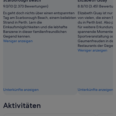
Scarborough Beach
Elizabeth Quay
9.0/10 (2.373 Bewertungen)
8.8/10 (3.451 Bewertun
Es geht doch nichts über einen entspannten
Elizabeth Quay ist nur 
Tag am Scarborough Beach, einem beliebten
von vielen, die einen B
Strand in Perth. Lern die
du in Perth bist. Also p
Einkaufsmöglichkeiten und die lebhafte
für weitere Erkundungs
Barszene in dieser familienfreundlichen
spannende Momente be
Gegend kennen.
Sportveranstaltung oder
Weniger anzeigen
Gaumenfreuden in den 
Restaurants der Gegen
Weniger anzeigen
Unterkünfte anzeigen
Unterkünfte anzeigen
Aktivitäten