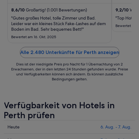
und 2 Bars/Lounges. ...
Bars/Lounge
vom
5.
8,6
/
10
Großartig! (1.001 Bewertungen)
9,2
/
10
Wund
Sept.
"Gutes großes Hotel, tolle Zimmer und Bad.
"Top Hotel, 
bis
Leider war ein kleines Stück Fake-Lashes auf dem
Bewertet am 
Boden im Bad. Sehr bequemes Bett!"
zum
6.
Bewertet am 16. Okt. 2025
Sept.
Alle 2.480 Unterkünfte für Perth anzeigen
Dies ist der niedrigste Preis pro Nacht für 1 Übernachtung von 2
Erwachsenen, der in den letzten 24 Stunden gefunden wurde. Preise
und Verfügbarkeiten können sich ändern. Es können zusätzliche
Bedingungen gelten.
Verfügbarkeit von Hotels in
Perth prüfen
Prüfe
Heute
6. Aug. - 7. Aug.
die