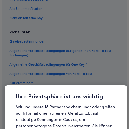
Alle Unterkunftsarten
Prämien mit One Key
Richtlinien
Einreisebestimmungen
Allgemeine Geschäftsbedingungen (ausgenommen FeWo-direkt-
Buchungen)
Allgemeine Geschäftsbedingungen für One Key™
Allgemeine Geschäftsbedingungen von FeWo-direkt
Barrierefreiheit
Datenschutz
Ihre Privatsphäre ist uns wichtig
Cookies
Wir und unsere
16
Partner speichern und/ oder greifen
Rechtliche Hinweise/Kontakt
auf Informationen auf einem Gerät zu, z.B. auf
eindeutige Kennungen in Cookies, um
Inhaltsrichtlinien und Melden von Inhalten
personenbezogene Daten zu verarbeiten. Sie können