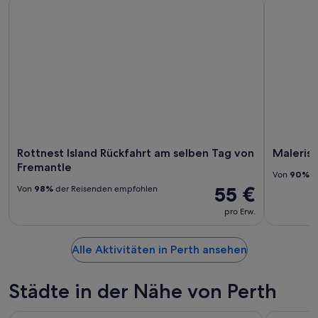
Rottnest Island Rückfahrt am selben Tag von Fremantle
Malerische
Rottnest Island Rückfahrt am selben Tag von
Maleris
Fremantle
Von
90%
d
55 €
Von
98%
der Reisenden empfohlen
pro Erw.
Alle Aktivitäten in Perth ansehen
Städte in der Nähe von Perth