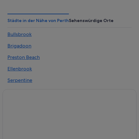
Perth Central Business District: Hotels
Strand in Perth
Perth City: Hotels
Städte in der Nähe von Perth
Sehenswürdige Orte
Maylands: Hotels
Bullsbrook
Golf in Perth
Brigadoon
Familien in Perth
Wembley: Hotels
Preston Beach
Leederville: Hotels
Ellenbrook
Crawley: Hotels
Serpentine
Wohnungen in Perth
Alkimos
North Perth: Hotels
Wagerup
Inglewood: Hotels
Morley: Hotels
Wandi
5-Sterne-Hotels in Perth
Lake Clifton
Como: Hotels
Ellenbrook East