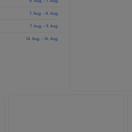
6. Aug. - 7. Aug.
7. Aug. - 8. Aug.
7. Aug. - 9. Aug.
14. Aug. - 16. Aug.
y Station
Comfort Inn Pensacola near NAS Corry Station
Ba