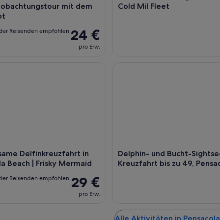
eobachtungstour mit dem
Cold Mil Fleet
ot
24 €
der Reisenden empfohlen
pro Erw.
 Delfinkreuzfahrt in Pensacola Beach | Frisky Mermaid
Delphin- und Bucht-Sightseein
ame Delfinkreuzfahrt in
Delphin- und Bucht-Sightse
a Beach | Frisky Mermaid
Kreuzfahrt bis zu 49, Pensa
29 €
der Reisenden empfohlen
pro Erw.
Alle Aktivitäten in Pensacol