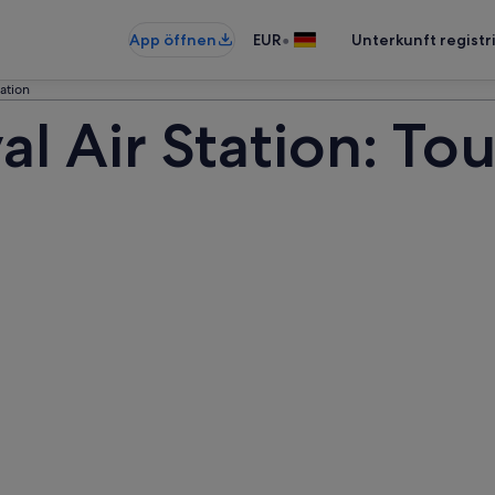
•
App öffnen
EUR
Unterkunft registr
ation
l Air Station: To