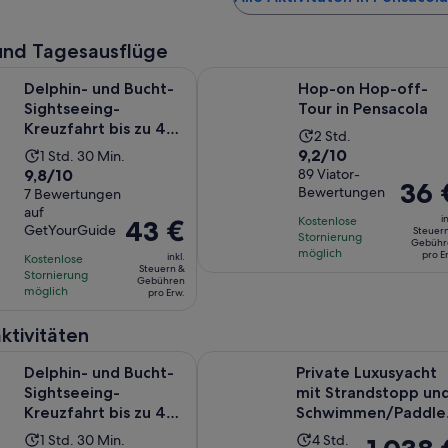
und Tagesausflüge
Wird in 
nd Bucht-Sightseeing-Kreuzfahrt bis zu 49, Pensacola
Hop-on Hop-off-Tour in Pensacol
Delphin- und Bucht-
Hop-on Hop-off-
Sightseeing-
Tour in Pensacola
Kreuzfahrt bis zu 49,
Die
2 Std.
Pensacola
9.2
9,2/10
Die
1 Std. 30 Min.
Aktivität
9.8
9,8/10
von
89 Viator-
Aktivität
dauert
Der
36 
Bewertungen
von
7 Bewertungen
10,
dauert
2
Preis
auf
10,
basierend
1
Stunden
in
Kostenlose
Der
43 €
beträg
GetYourGuide
Steuer
basierend
auf
Stornierung
Stunde
Preis
Gebühr
36 €
möglich
auf
pro E
89
inkl.
Kostenlose
und
beträgt
pro
Steuern &
Stornierung
7
Bewertungen.
30
Gebühren
43 €
Erw.
möglich
pro Erw.
Bewertungen.
Minuten
pro
Erw.
ktivitäten
Wird in 
nd Bucht-Sightseeing-Kreuzfahrt bis zu 49, Pensacola
Private Luxusyacht mit Strandst
Delphin- und Bucht-
Private Luxusyacht
Sightseeing-
mit Strandstopp un
Kreuzfahrt bis zu 49,
Schwimmen/Paddle
Pensacola
Boarding
Die
Die
1 Std. 30 Min.
4 Std.
Der