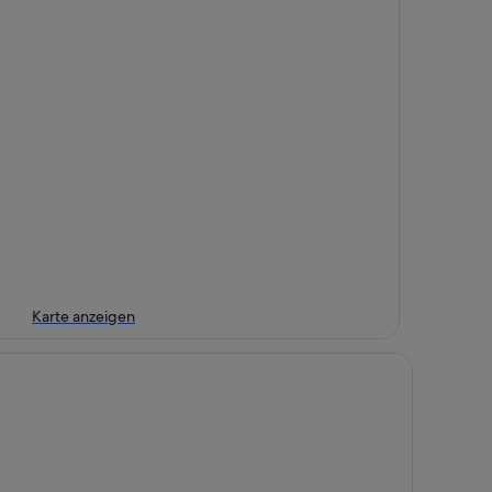
Karte anzeigen
ymont by Wyndham Pensacola at NAS Corry