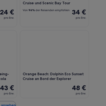
Cruise und Scenic Bay Tour
24 €
34 €
Von
96%
der Reisenden empfohlen
pro Erw.
pro Erw.
g-Kreuzfahrt bis zu 49, Pensacola
Orange Beach: Dolphin Eco Sunset Cruise an Bord
eing-
Orange Beach: Dolphin Eco Sunset
cola
Cruise an Bord der Explorer
43 €
48 €
pro Erw.
pro Erw.
a ansehen