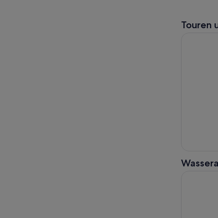
Touren 
Delphin- u
Wassera
Delphin- u