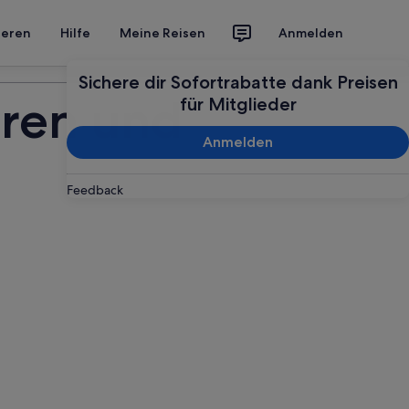
ieren
Hilfe
Meine Reisen
Anmelden
Deine Reise planen
Sichere dir Sofortrabatte dank Preisen
uren und
für Mitglieder
Anmelden
Feedback