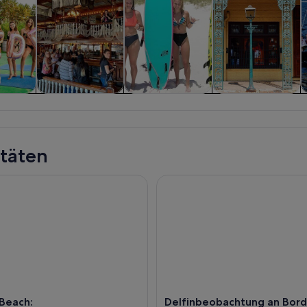
 und
Geschichte &
Wasseraktivitäten
Private &
T
sflüge
Kultur
individuelle
Touren
itäten
ach: Delfinbeobachtungstour mit dem Öko-Boot
Delfinbeobachtung an Bord de
Beach:
Delfinbeobachtung an Bord