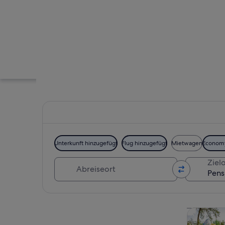
Unterkunft hinzugefügt
Flug hinzugefügt
Mietwagen
Econom
Abreiseort
Zielo
Ein weißes Gebäude
Karte erkunden
Touren un