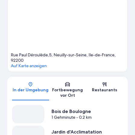
spannende Veranstaltungen. Eine beliebte Attraktion der
Gegend ist außerdem die folgende: Jardin du Luxembourg.
Zum Reiseführer für Neuilly-sur-Seine
Rue Paul Déroulède,5, Neuilly-sur-Seine, Ile-de-France,
92200
Auf Karte anzeigen
Karte
In der Umgebung
Fortbewegung
Restaurants
vor Ort
Bois de Boulogne
1 Gehminute
- 0.2 km
Jardin d'Acclimatation