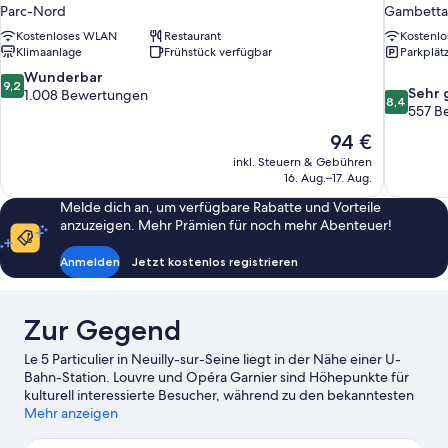
Parc-Nord
Gambetta
Kostenloses WLAN
Restaurant
Kostenl
Klimaanlage
Frühstück verfügbar
Parkplät
9.2
Wunderbar
9,2
8.4
Sehr 
von
1.008 Bewertungen
8,4
von
557 B
10,
10,
Wunderbar,
Der
94 €
Sehr
1.008
Preis
inkl. Steuern & Gebühren
gut,
Bewertungen
beträgt
16. Aug.–17. Aug.
557
94 €
Bewertun
Melde dich an, um verfügbare Rabatte und Vorteile
anzuzeigen. Mehr Prämien für noch mehr Abenteuer!
Anmelden
Jetzt kostenlos registrieren
Zur Gegend
Le 5 Particulier in Neuilly-sur-Seine liegt in der Nähe einer U-
Bahn-Station. Louvre und Opéra Garnier sind Höhepunkte für
kulturell interessierte Besucher, während zu den bekanntesten
Sehenswürdigkeiten der Region Folgendes zählt: Champs-
Mehr anzeigen
Élysées und Notre-Dame. Stade de France – hier erwarten dich