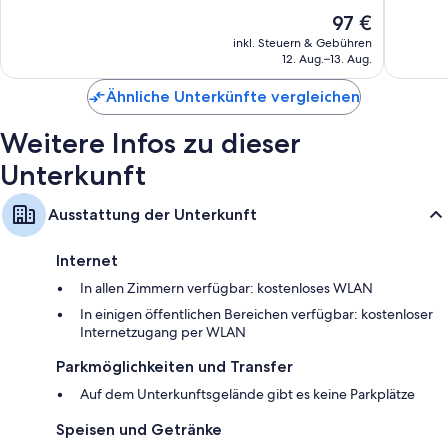
Hervorragend,
Sehr
Kaffee-/Teezubehör
Der
97 €
802
gut,
Preis
inkl. Steuern & Gebühren
Bewertungen
571
beträgt
12. Aug.–13. Aug.
Bewert
97 €
Ähnliche Unterkünfte vergleichen
Weitere Infos zu dieser
Unterkunft
Ausstattung der Unterkunft
Internet
In allen Zimmern verfügbar: kostenloses WLAN
In einigen öffentlichen Bereichen verfügbar: kostenloser
Internetzugang per WLAN
Parkmöglichkeiten und Transfer
Auf dem Unterkunftsgelände gibt es keine Parkplätze
Speisen und Getränke