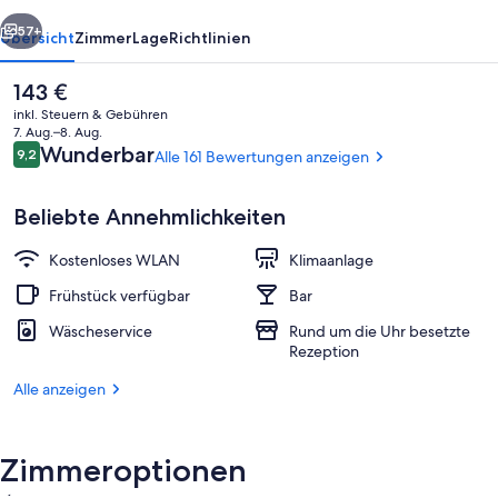
rück
Weiter
57+
Übersicht
Zimmer
Lage
Richtlinien
Der
143 €
aktuelle
inkl. Steuern & Gebühren
Preis
7. Aug.–8. Aug.
beträgt
Bewertungen
Wunderbar
9,2
Alle 161 Bewertungen anzeigen
9,2 von 10.
143 €.
Beliebte Annehmlichkeiten
Kostenloses WLAN
Klimaanlage
Restaurant
Frühstück verfügbar
Bar
Wäscheservice
Rund um die Uhr besetzte
Rezeption
Alle anzeigen
Zimmeroptionen