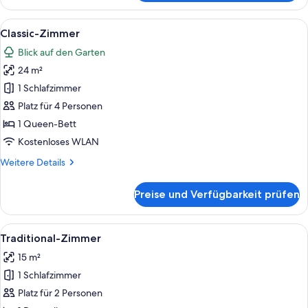
Zimmer
Alle
Ein modernes Zimmer mit großem Fenst
9
Classic-Zimmer
Fotos
Blick auf den Garten
für
24 m²
Classic-
Zimmer
1 Schlafzimmer
anzeigen
Platz für 4 Personen
1 Queen-Bett
Kostenloses WLAN
Weitere
Weitere Details
Details
für
Preise und Verfügbarkeit prüfen
Classic-
Zimmer
Alle
Ein ordentlich gemachtes Bett mit wei
6
Traditional-Zimmer
Fotos
15 m²
für
1 Schlafzimmer
Traditional-
Zimmer
Platz für 2 Personen