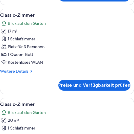
Zimmer
Alle
Ein Schlafzimmer mit einem großen Bo
10
Classic-Zimmer
Fotos
Blick auf den Garten
für
17 m²
Classic-
Zimmer
1 Schlafzimmer
anzeigen
Platz für 3 Personen
1 Queen-Bett
Kostenloses WLAN
Weitere
Weitere Details
Details
für
Preise und Verfügbarkeit prüfen
Classic-
Zimmer
Alle
Ein Hotelzimmer mit einem Bett, eine
7
Classic-Zimmer
Fotos
Blick auf den Garten
für
20 m²
Classic-
Zimmer
1 Schlafzimmer