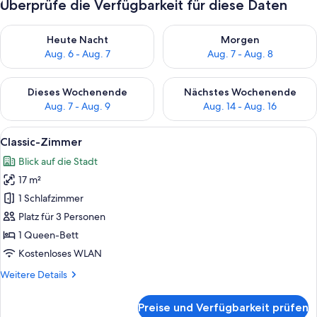
Überprüfe die Verfügbarkeit für diese Daten
Überprüfe die Verfügbarkeit für heute Nacht, Aug. 6 - Aug. 7.
Überprüfe die Verfügbarkeit f
Heute Nacht
Morgen
Aug. 6 - Aug. 7
Aug. 7 - Aug. 8
Überprüfe die Verfügbarkeit für dieses Wochenende, Aug. 7 - 
Überprüfe die Verfügbarkeit f
Dieses Wochenende
Nächstes Wochenende
Aug. 7 - Aug. 9
Aug. 14 - Aug. 16
Alle
Ein modernes Hotelzimmer mit einem 
7
Classic-Zimmer
Fotos
Blick auf die Stadt
für
17 m²
Classic-
Zimmer
1 Schlafzimmer
anzeigen
Platz für 3 Personen
1 Queen-Bett
Kostenloses WLAN
Weitere
Weitere Details
Details
für
Preise und Verfügbarkeit prüfen
Classic-