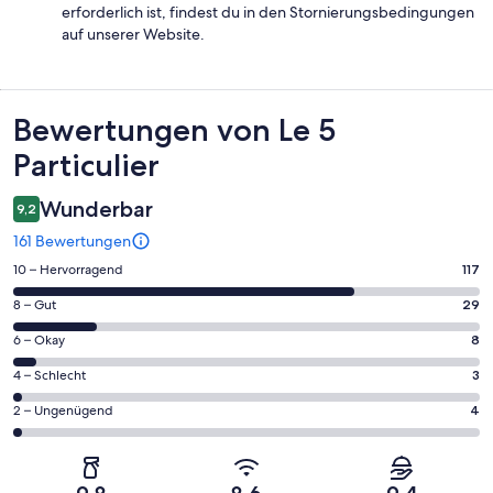
erforderlich ist, findest du in den Stornierungsbedingungen
auf unserer Website.
Bewertungen
Bewertungen von Le 5
Particulier
Wunderbar
9,2
161 Bewertungen
117
10 – Hervorragend
117
von
29
8 – Gut
29
insgesamt
von
161
8
6 – Okay
8
insgesamt
Gästebewertungen
von
161
3
4 – Schlecht
3
haben
insgesamt
Gästebewertungen
von
eine
161
4
2 – Ungenügend
4
haben
insgesamt
Bewertung
Gästebewertungen
von
eine
161
von
haben
insgesamt
Bewertung
Gästebewertungen
10
eine
161
von
haben