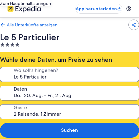
Zum Hauptinhalt springen
App herunterladen
Alle Unterkünfte anzeigen
Le 5 Particulier
4.0-
Sterne-
Unterkunft
Wähle deine Daten, um Preise zu sehen
Wo soll’s hingehen?
Daten
Gäste
Suchen