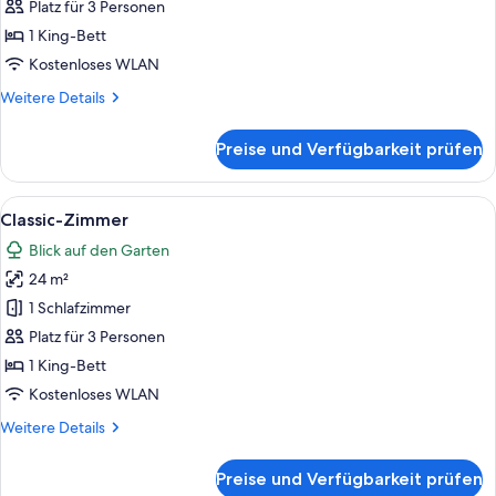
anzeigen
Platz für 3 Personen
1 King-Bett
Kostenloses WLAN
Weitere
Weitere Details
Details
für
Preise und Verfügbarkeit prüfen
Classic-
Zimmer
Alle
Ein Schlafzimmer mit Bett, Nachttisch,
9
Classic-Zimmer
Fotos
Blick auf den Garten
für
24 m²
Classic-
Zimmer
1 Schlafzimmer
anzeigen
Platz für 3 Personen
1 King-Bett
Kostenloses WLAN
Weitere
Weitere Details
Details
für
Preise und Verfügbarkeit prüfen
Classic-