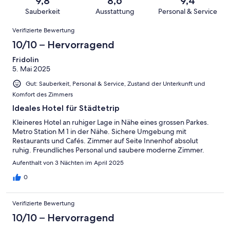
9,8
8,6
9,4
-
Bewertung
Gästebewertungen
8
eine
Sauberkeit
Ausstattung
Personal & Service
Hervorragend
von
haben
-
Bewertung
Bewertungen
6
eine
Gut
Verifizierte Bewertung
von
-
Bewertung
4
10/10 – Hervorragend
Okay
von
-
2
Fridolin
Schlecht
5. Mai 2025
-
Ungenügend
Gut: Sauberkeit, Personal & Service, Zustand der Unterkunft und
Komfort des Zimmers
Ideales Hotel für Städtetrip
Kleineres Hotel an ruhiger Lage in Nähe eines grossen Parkes.
Metro Station M 1 in der Nähe. Sichere Umgebung mit
Restaurants und Cafés. Zimmer auf Seite Innenhof absolut
ruhig. Freundliches Personal und saubere moderne Zimmer.
Aufenthalt von 3 Nächten im April 2025
0
Verifizierte Bewertung
10/10 – Hervorragend