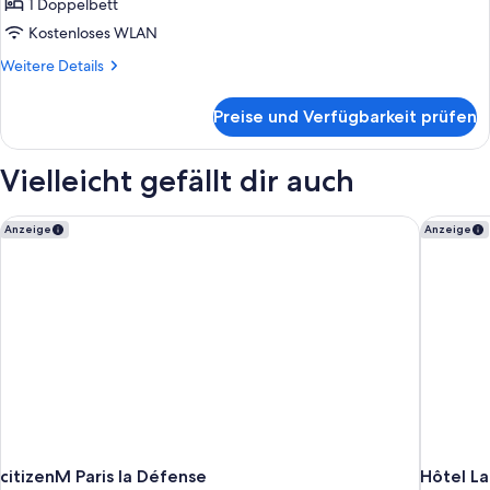
anzeigen
1 Doppelbett
Kostenloses WLAN
Weitere
Weitere Details
Details
für
Preise und Verfügbarkeit prüfen
Traditional-
Zimmer
Vielleicht gefällt dir auch
citizenM Paris la Défense
Hôtel La
Anzeige
Anzeige
citizenM Paris la Défense
Hôtel L