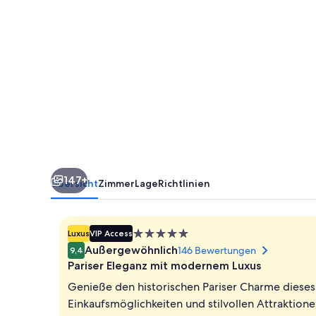
147+
Übersicht
Zimmer
Lage
Richtlinien
5.0-
Luxus
VIP Access
Sterne-
Außergewöhnlich
146 Bewertungen
9,4
Unterkunft
Pariser Eleganz mit modernem Luxus
Genieße den historischen Pariser Charme diese
Einkaufsmöglichkeiten und stilvollen Attraktione