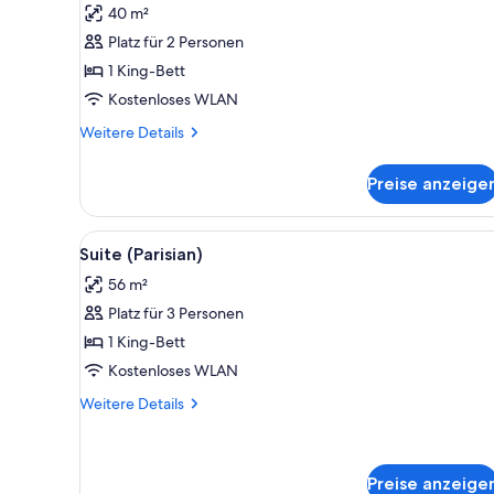
Deluxe-
Bewertung)
40 m²
Zimmer,
Platz für 2 Personen
Balkon
1 King-Bett
(Eiffel
Kostenloses WLAN
View)
anzeigen
Weitere
Weitere Details
Details
für
Preise anzeige
Deluxe-
Zimmer,
Balkon
Alle
Ein modernes Hotelzimmer mit 
5
(Eiffel
Suite (Parisian)
Fotos
View)
56 m²
für
Platz für 3 Personen
Suite
(Parisian)
1 King-Bett
anzeigen
Kostenloses WLAN
Weitere
Weitere Details
Details
für
Suite
(Parisian)
Preise anzeige