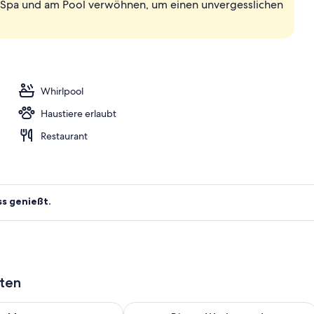
-Spa und am Pool verwöhnen, um einen unvergesslichen
 | Blick vom Balkon
Whirlpool
Haustiere erlaubt
Restaurant
ss genießt.
aten
 - Aug. 10.
 Verfügbarkeit für morgen, Aug. 10 - Aug. 11.
Überprüfe die Verfügbarkeit für dies