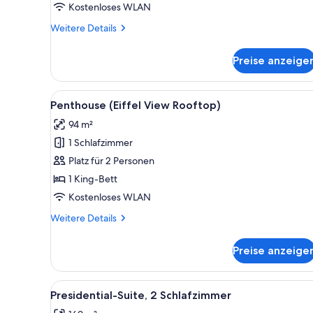
by
Kostenloses WLAN
Isabelle
Weitere
Weitere Details
Huppert)
Details
anzeigen
für
Preise anzeige
Suite
(Haute
Couture,
Alle
Ein modernes Hotelzimmer mit e
9
by
Penthouse (Eiffel View Rooftop)
Fotos
Isabelle
94 m²
Huppert)
für
1 Schlafzimmer
Penthouse
(Eiffel
Platz für 2 Personen
View
1 King-Bett
Rooftop)
Kostenloses WLAN
anzeigen
Weitere
Weitere Details
Details
für
Preise anzeige
Penthouse
(Eiffel
View
Alle
Ein Hotelzimmer mit einem Bett
12
Rooftop)
Presidential-Suite, 2 Schlafzimmer
Fotos