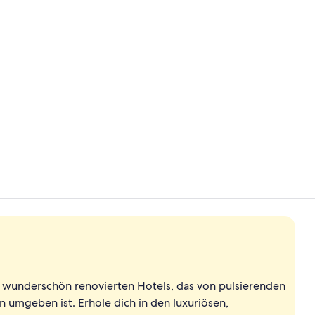
Influencer-V
Suite (Haute
s wunderschön renovierten Hotels, das von pulsierenden
n umgeben ist. Erhole dich in den luxuriösen,