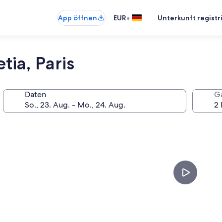
•
App öffnen
EUR
Unterkunft registr
tia, Paris
Daten
G