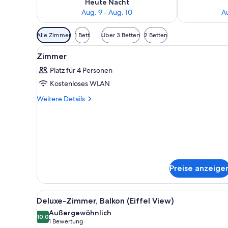
Heute Nacht
Aug. 9 - Aug. 10
Au
Verfügbare
Alle Zimmer
1 Bett
Über 3 Betten
2 Betten
Filter
Alle
Ein Hotelzimmer mit einem gro
für
5
Zimmer
Fotos
Zimmer
Platz für 4 Personen
für
Kostenloses WLAN
Zimmer
anzeigen
Weitere
Weitere Details
Details
für
Zimmer
Preise anzeige
Alle
Ein Balkon mit Blick auf Paris
5
Deluxe-Zimmer, Balkon (Eiffel View)
Fotos
Außergewöhnlich
für
10,0
10,0 von 10
(1
1 Bewertung