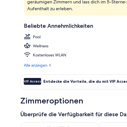
geräumigen Zimmern und lass dich im 5-Sterne
Suite (Amour)
Aufenthalt zu erleben.
Beliebte Annehmlichkeiten
Pool
Wellness
Kostenloses WLAN
Alle anzeigen
Entdecke die Vorteile, die du mit VIP Acce
VIP Access
Zimmeroptionen
Überprüfe die Verfügbarkeit für diese D
Überprüfe die Verfügbarkeit für heute Nacht, Aug. 9
Überprüfe die