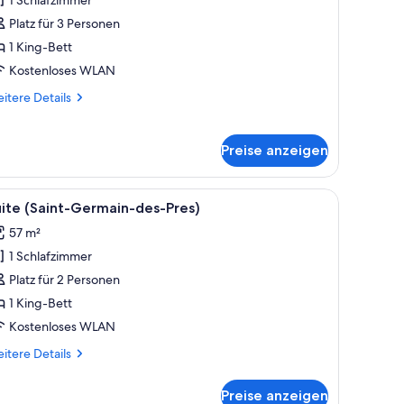
eluxe-
uite
Platz für 3 Personen
nzeigen
1 King-Bett
Kostenloses WLAN
itere
itere Details
tails
r
luxe-
Preise anzeigen
ite
, ein Tisch mit Blumen in einer Vase und zwei Stühle.
le
Ein modernes Wohnzimmer mit einem großen Fe
7
ite (Saint-Germain-des-Pres)
otos
57 m²
ür
1 Schlafzimmer
uite
Saint-
Platz für 2 Personen
ermain-
1 King-Bett
es-
Kostenloses WLAN
res)
itere
itere Details
nzeigen
tails
r
Preise anzeigen
ite