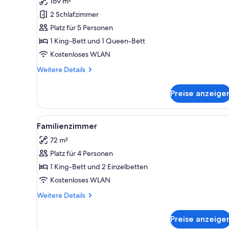
169 m²
für
2 Schlafzimmer
Presidential-
Suite,
Platz für 5 Personen
2 Schlafzimmer
1 King-Bett und 1 Queen-Bett
anzeigen
Kostenloses WLAN
Weitere
Weitere Details
Details
für
Preise anzeige
Presidential-
Suite,
2 Schlafzimmer
Alle
Ein modernes Hotelzimmer mit 
7
Familienzimmer
Fotos
72 m²
für
Platz für 4 Personen
Familienzimmer
anzeigen
1 King-Bett und 2 Einzelbetten
Kostenloses WLAN
Weitere
Weitere Details
Details
für
Preise anzeige
Familienzimmer