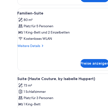
Alle
Ein Hotelzimmer mit einem gro
6
Familien-Suite
Fotos
80 m²
für
Platz für 5 Personen
Familien-
Suite
1 King-Bett und 2 Einzelbetten
anzeigen
Kostenloses WLAN
Weitere
Weitere Details
Details
für
Familien-
Suite
Preise anzeige
Alle
Ein modernes Hotelzimmer mit
5
Suite (Haute Couture, by Isabelle Huppert)
Fotos
73 m²
für
1 Schlafzimmer
Suite
(Haute
Platz für 3 Personen
Couture,
1 King-Bett