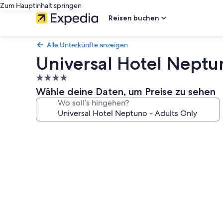
Zum Hauptinhalt springen
Reisen buchen
Alle Unterkünfte anzeigen
Universal Hotel Neptu
4.0-
Sterne-
Wähle deine Daten, um Preise zu sehen
Unterkunft
Wo soll’s hingehen?
Fotogalerie
von
Universal
Hotel
Neptuno
-
Adults