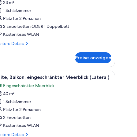
23 m²
ingeschränkter
1 Schlafzimmer
eerblick
Platz für 2 Personen
nzeigen
2 Einzelbetten ODER 1 Doppelbett
Kostenloses WLAN
itere
itere Details
tails
r
Preise anzeigen
ppelzimmer,
lkon,
ngeschränkter
Schreibtisch und einem Balkon mit Meerblick.
le
Ein modernes Hotelzimmer mit Balkon, einer 
8
erblick
ite, Balkon, eingeschränkter Meerblick (Lateral)
otos
Eingeschränkter Meerblick
ür
40 m²
ite,
alkon,
1 Schlafzimmer
ingeschränkter
Platz für 2 Personen
eerblick
2 Einzelbetten
ateral)
Kostenloses WLAN
nzeigen
itere
itere Details