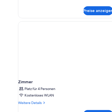
Terrasse,
Poolseite
Preise anzeige
Zimmer
Platz für 4 Personen
Kostenloses WLAN
Weitere
Weitere Details
Details
für