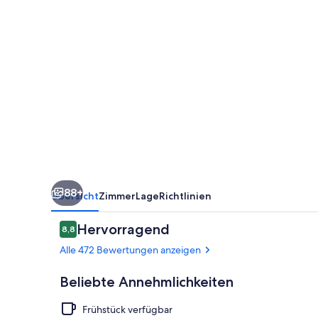
Only
88+
Übersicht
Zimmer
Lage
Richtlinien
Bewertungen
Hervorragend
8,8
8,8 von 10.
Alle 472 Bewertungen anzeigen
Beliebte Annehmlichkeiten
Frühstück verfügbar