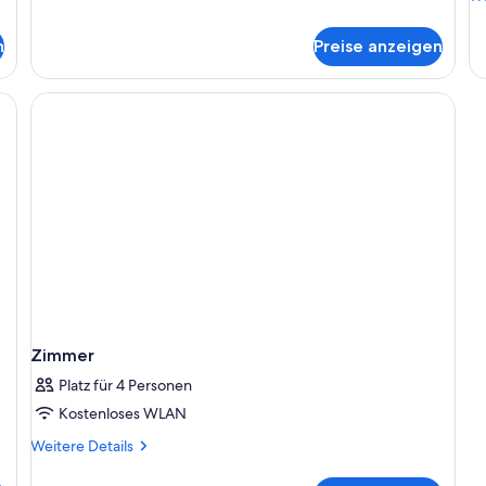
De
fü
n
Preise anzeigen
Zi
Zimmer
Platz für 4 Personen
Kostenloses WLAN
Weitere
Weitere Details
Details
für