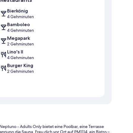
Bierkönig
4 Gehminuten
Bamboleo
4 Gehminuten
Megapark
2 Gehminuten
Lino's II
4 Gehminuten
Burger King
2 Gehminuten
Neptuno - Adults Only bietet eine Poolbar, eine Terrasse
nung die Sauna. Freu dich vor Ort auf PM1114, ein Bistro –