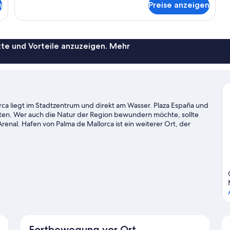
n
Preise anzeigen
Zimmer
te und Vorteile anzuzeigen. Mehr
rca liegt im Stadtzentrum und direkt am Wasser. Plaza España und
ten. Wer auch die Natur der Region bewundern möchte, sollte
renal. Hafen von Palma de Mallorca ist ein weiterer Ort, der
fplatz an deinem Abschlag oder erfreue dich auf den
Zum Reiseführer für Palma de Mallorca
Fortbewegung vor Ort