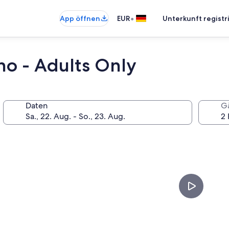
•
App öffnen
EUR
Unterkunft registr
no - Adults Only
Daten
G