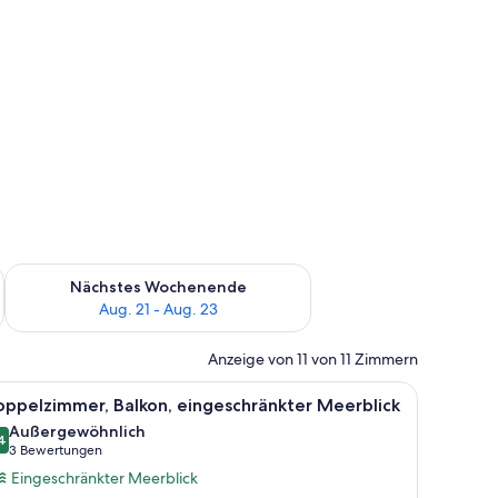
es Wochenende, Aug. 14 - Aug. 16.
Überprüfe die Verfügbarkeit für nächstes Wochenende, Aug. 2
Nächstes Wochenende
Aug. 21 - Aug. 23
Anzeige von 11 von 11 Zimmern
, einem Sessel, einem Nachttisch und Meerblick durch eine Schiebetür.
le
Ein Balkon mit Pool, Liegestühlen und Blick a
8
ppelzimmer, Balkon, eingeschränkter Meerblick
otos
Außergewöhnlich
ür
4
9,4 von 10
(3
3 Bewertungen
oppelzimmer,
Bewertungen)
Eingeschränkter Meerblick
alkon,