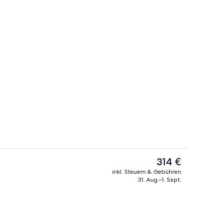
Terrasse/Patio
nterkunft
Der
314 €
aktuelle
inkl. Steuern & Gebühren
Preis
31. Aug.–1. Sept.
rühstücksbuffet gegen Gebühr
Junior-Suite, Balkon, Meerblick (Front
beträgt
314 €.