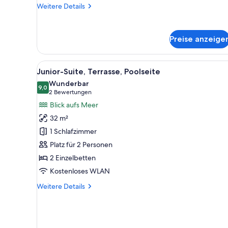
anzeigen
Weitere
Weitere Details
Details
für
Junior-
Preise anzeige
Suite,
Balkon,
eingeschränkter
Alle
Ein modernes Hotelzimmer mit B
8
Meerblick
Junior-Suite, Terrasse, Poolseite
Fotos
(Lateral)
Wunderbar
für
9,0
9,0 von 10
(2
2 Bewertungen
Junior-
Bewertungen)
Blick aufs Meer
Suite,
32 m²
Terrasse,
1 Schlafzimmer
Poolseite
Platz für 2 Personen
anzeigen
2 Einzelbetten
Kostenloses WLAN
Weitere
Weitere Details
Details
für
Junior-
Suite,