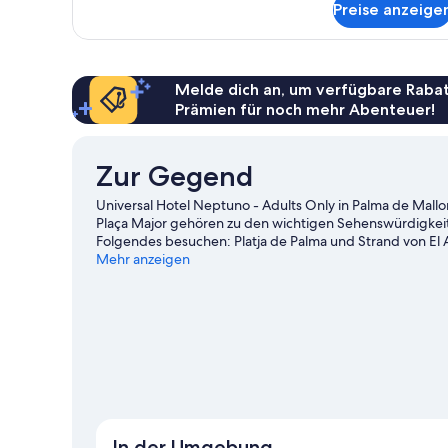
Preise anzeige
Zimmer
Melde dich an, um verfügbare Rabat
Prämien für noch mehr Abenteuer!
Zur Gegend
Universal Hotel Neptuno - Adults Only in Palma de Mallo
Plaça Major gehören zu den wichtigen Sehenswürdigkei
Folgendes besuchen: Platja de Palma und Strand von El A
einen Besuch lohnt. Feile auf einem nahe gelegenen Gol
Mehr anzeigen
Wander-/Radwegen an der schönen Natur der Region.
In der Umgebung