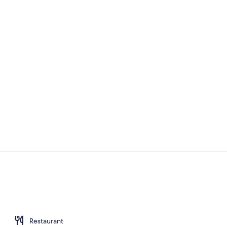
Video der U
Tägliches F
Restaurant