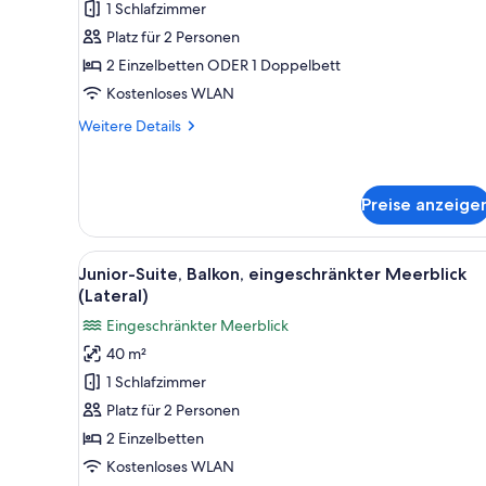
1 Schlafzimmer
anzeigen
Platz für 2 Personen
2 Einzelbetten ODER 1 Doppelbett
Kostenloses WLAN
Weitere
Weitere Details
Details
für
Doppelzimmer,
Balkon
Preise anzeige
Alle
Ein Balkon mit Blick auf den S
9
Junior-Suite, Balkon, eingeschränkter Meerblick
Fotos
(Lateral)
für
Eingeschränkter Meerblick
Junior-
40 m²
Suite,
1 Schlafzimmer
Balkon,
eingeschränkter
Platz für 2 Personen
Meerblick
2 Einzelbetten
(Lateral)
Kostenloses WLAN