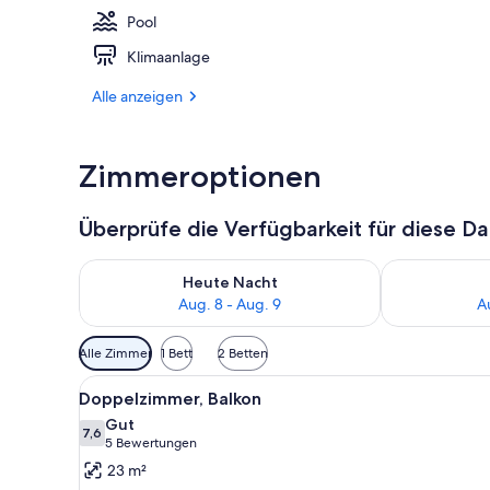
Pool
Innenpool, A
Klimaanlage
Alle anzeigen
Zimmeroptionen
Überprüfe die Verfügbarkeit für diese D
Überprüfe die Verfügbarkeit für heute Nacht, Aug. 8
Überprüfe die
Heute Nacht
Aug. 8 - Aug. 9
A
Verfügbare
Alle Zimmer
1 Bett
2 Betten
Filter
Alle
Ein modernes Hotelzimmer mit 
für
7
Doppelzimmer, Balkon
Fotos
Zimmer
Gut
für
7,6
7,6 von 10
(5
5 Bewertungen
Doppelzimmer,
Bewertungen)
23 m²
Balkon