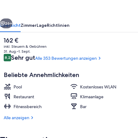
rück
Weiter
26+
Übersicht
Zimmer
Lage
Richtlinien
Der
162 €
aktuelle
inkl. Steuern & Gebühren
Preis
31. Aug.–1. Sept.
beträgt
Bewertungen
Sehr gut
8,2
Alle 353 Bewertungen anzeigen
8,2 von 10.
162 €.
Beliebte Annehmlichkeiten
Pool
Kostenloses WLAN
Außenpool (je nach Saison geöffnet)
Restaurant
Klimaanlage
Fitnessbereich
Bar
Alle anzeigen