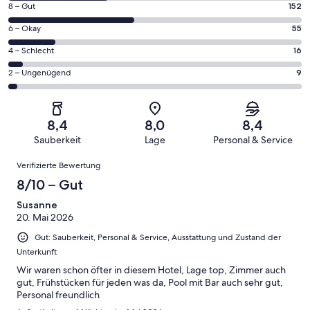
152
8 – Gut
152
insgesamt
von
353
55
6 – Okay
55
insgesamt
Gästebewertungen
von
353
16
4 – Schlecht
16
haben
insgesamt
Gästebewertungen
von
eine
353
9
2 – Ungenügend
9
haben
insgesamt
Bewertung
Gästebewertungen
von
eine
353
von
haben
insgesamt
Bewertung
Gästebewertungen
10
eine
353
von
haben
8,4
8,0
8,4
-
Bewertung
Gästebewertungen
8
eine
Sauberkeit
Lage
Personal & Service
Hervorragend
von
haben
-
Bewertung
Bewertungen
6
eine
Gut
Verifizierte Bewertung
von
-
Bewertung
4
8/10 – Gut
Okay
von
-
2
Susanne
Schlecht
20. Mai 2026
-
Ungenügend
Gut: Sauberkeit, Personal & Service, Ausstattung und Zustand der
Unterkunft
Wir waren schon öfter in diesem Hotel, Lage top, Zimmer auch
gut, Frühstücken für jeden was da, Pool mit Bar auch sehr gut,
Personal freundlich