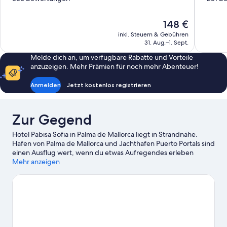
10,
10,
Sehr
Hervorrag
Der
148 €
gut,
281
Preis
336
Bewertun
inkl. Steuern & Gebühren
beträgt
31. Aug.–1. Sept.
Bewertungen
148 €
Melde dich an, um verfügbare Rabatte und Vorteile
anzuzeigen. Mehr Prämien für noch mehr Abenteuer!
Anmelden
Jetzt kostenlos registrieren
Zur Gegend
Hotel Pabisa Sofia in Palma de Mallorca liegt in Strandnähe.
Hafen von Palma de Mallorca und Jachthafen Puerto Portals sind
einen Ausflug wert, wenn du etwas Aufregendes erleben
möchtest. Wer lieber die Natur der Region bewundern möchte,
Mehr anzeigen
sollte Folgendes besuchen: Platja de Palma und Strand von El
Arenal. Ebenfalls einen Besuch wert sind diese beiden
Highlights: Aqualand El Arenal und Circuito Mallorca.
Zum
Reiseführer für Palma de Mallorca