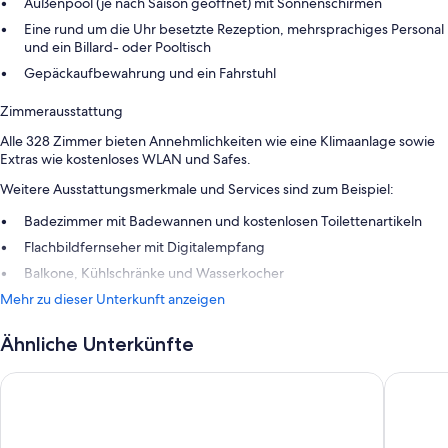
Außenpool (je nach Saison geöffnet) mit Sonnenschirmen
Eine rund um die Uhr besetzte Rezeption, mehrsprachiges Personal
und ein Billard- oder Pooltisch
Gepäckaufbewahrung und ein Fahrstuhl
Zimmerausstattung
Alle 328 Zimmer bieten Annehmlichkeiten wie eine Klimaanlage sowie
Extras wie kostenloses WLAN und Safes.
Weitere Ausstattungsmerkmale und Services sind zum Beispiel:
Badezimmer mit Badewannen und kostenlosen Toilettenartikeln
Flachbildfernseher mit Digitalempfang
Balkone, Kühlschränke und Wasserkocher
Mehr zu dieser Unterkunft anzeigen
Ähnliche Unterkünfte
Grupotel Taurus Park
HM Gran 