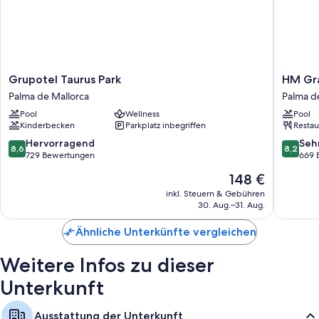
Grupotel
HM
Grupotel Taurus Park
HM Gra
Taurus
Gran
Palma de Mallorca
Palma d
Park
Fiesta
Pool
Wellness
Pool
Palma
Hotel
Kinderbecken
Parkplatz inbegriffen
Restau
de
Palma
Mallorca
de
8.6
8.2
Hervorragend
Seh
8,6
8,2
Mallorca
von
von
729 Bewertungen
669 
10,
10,
Der
148 €
Hervorragend,
Sehr
Preis
729
gut,
inkl. Steuern & Gebühren
beträgt
30. Aug.–31. Aug.
Bewertungen
669
148 €
Bewert
Ähnliche Unterkünfte vergleichen
Weitere Infos zu dieser
Unterkunft
Ausstattung der Unterkunft