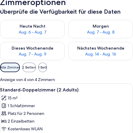
Zimmeroptionen
Überprüfe die Verfügbarkeit für diese Daten
Überprüfe die Verfügbarkeit für heute Nacht, Aug. 6 - Aug. 7.
Überprüfe die Verfügbarkeit f
Heute Nacht
Morgen
Aug. 6 - Aug. 7
Aug. 7 - Aug. 8
Überprüfe die Verfügbarkeit für dieses Wochenende, Aug. 7 - 
Überprüfe die Verfügbarkeit f
Dieses Wochenende
Nächstes Wochenende
Aug. 7 - Aug. 9
Aug. 14 - Aug. 16
Verfügbare
Alle Zimmer
2 Betten
1 Bett
Filter
für
Anzeige von 4 von 4 Zimmern
Zimmer
Alle
Ein Balkon mit Blick auf einen Swim
6
Standard-Doppelzimmer (2 Adults)
Fotos
15 m²
für
1 Schlafzimmer
Standard-
Doppelzimmer
Platz für 2 Personen
(2
2 Einzelbetten
Adults)
Kostenloses WLAN