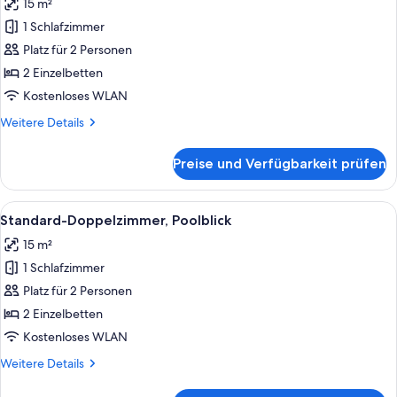
15 m²
Standard-
Doppelzimmer,
1 Schlafzimmer
Meerblick
Platz für 2 Personen
(2
2 Einzelbetten
Adults)
Kostenloses WLAN
anzeigen
Weitere
Weitere Details
Details
für
Preise und Verfügbarkeit prüfen
Standard-
Doppelzimmer,
Meerblick
Alle
Ein modernes Schlafzimmer mit Bett, N
7
(2
Standard-Doppelzimmer, Poolblick
Fotos
Adults)
15 m²
für
1 Schlafzimmer
Standard-
Doppelzimmer,
Platz für 2 Personen
Poolblick
2 Einzelbetten
anzeigen
Kostenloses WLAN
Weitere
Weitere Details
Details
für