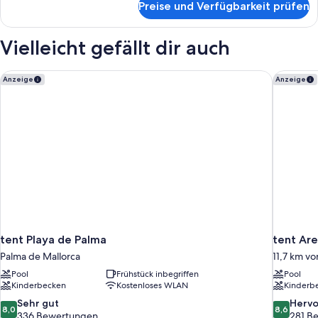
Preise und Verfügbarkeit prüfen
Standard-
Doppelzimmer,
Poolblick
Vielleicht gefällt dir auch
tent Playa de Palma
tent Are
Anzeige
Anzeige
tent Playa de Palma
tent Are
Palma de Mallorca
11,7 km vo
Pool
Frühstück inbegriffen
Pool
Kinderbecken
Kostenloses WLAN
Kinderb
8.0
8.6
Sehr gut
Herv
8,0
8,6
von
von
336 Bewertungen
281 B