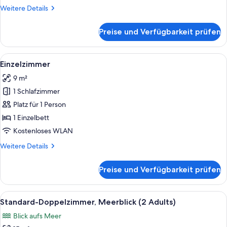
anzeigen
Weitere
Weitere Details
Details
für
Preise und Verfügbarkeit prüfen
Standard-
Doppelzimmer
(2
Alle
Ein Balkon mit Blick auf einen Swim
5
Adults)
Einzelzimmer
Fotos
9 m²
für
1 Schlafzimmer
Einzelzimmer
anzeigen
Platz für 1 Person
1 Einzelbett
Kostenloses WLAN
Weitere
Weitere Details
Details
für
Preise und Verfügbarkeit prüfen
Einzelzimmer
Alle
Ein Balkon mit weißem Tisch und Stüh
7
Standard-Doppelzimmer, Meerblick (2 Adults)
Fotos
Blick aufs Meer
für