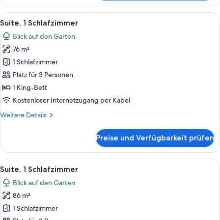
Pool
View,
Alle
Ein modernes Wohnzimmer mit Flachbil
8
2
Suite, 1 Schlafzimmer
Fotos
Double,
Blick auf den Garten
Terrace
für
76 m²
Suite,
1
1 Schlafzimmer
Schlafzimmer
Platz für 3 Personen
anzeigen
1 King-Bett
Kostenloser Internetzugang per Kabel
Weitere
Weitere Details
Details
für
Preise und Verfügbarkeit prüfen
Suite,
1
Schlafzimmer
Alle
Ein Hotelzimmer mit einem großen Bett
8
Suite, 1 Schlafzimmer
Fotos
Blick auf den Garten
für
86 m²
Suite,
1
1 Schlafzimmer