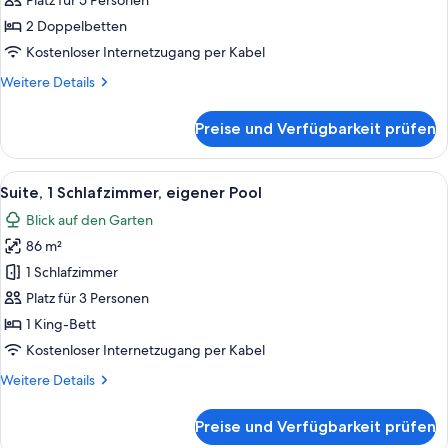
Platz für 5 Personen
2 Doppelbetten
Kostenloser Internetzugang per Kabel
Weitere
Weitere Details
Details
für
Preise und Verfügbarkeit prüfen
Suite,
2 Schlafzimmer
Alle
Ein Hotelzimmer mit einem großen Bett
10
Suite, 1 Schlafzimmer, eigener Pool
Fotos
Blick auf den Garten
für
86 m²
Suite,
1
1 Schlafzimmer
Schlafzimmer,
Platz für 3 Personen
eigener
1 King-Bett
Pool
Kostenloser Internetzugang per Kabel
anzeigen
Weitere
Weitere Details
Details
für
Preise und Verfügbarkeit prüfen
Suite,