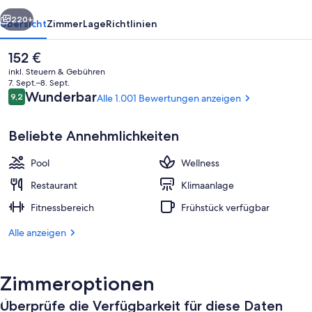
Bali
rück
Weiter
220+
Übersicht
Zimmer
Lage
Richtlinien
Der
152 €
aktuelle
inkl. Steuern & Gebühren
Preis
7. Sept.–8. Sept.
beträgt
Bewertungen
Wunderbar
9,2
Alle 1.001 Bewertungen anzeigen
9,2 von 10.
152 €.
Beliebte Annehmlichkeiten
Pool
Wellness
In Strandnähe, weißer Sandstrand, S
Restaurant
Klimaanlage
Fitnessbereich
Frühstück verfügbar
Alle anzeigen
Zimmeroptionen
Überprüfe die Verfügbarkeit für diese Daten