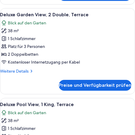
Garden
View,
Alle
Ein Hotelzimmer mit zwei Betten, ein
7
1
Deluxe Garden View, 2 Double, Terrace
Fotos
King,
Blick auf den Garten
Terrace
für
38 m²
Deluxe
Garden
1 Schlafzimmer
View,
Platz für 3 Personen
2
2 Doppelbetten
Double,
Kostenloser Internetzugang per Kabel
Terrace
Weitere
Weitere Details
anzeigen
Details
für
Preise und Verfügbarkeit prüfen
Deluxe
Garden
View,
Alle
Ein modernes Hotelzimmer mit einem gr
10
2
Deluxe Pool View, 1 King, Terrace
Fotos
Double,
Blick auf den Garten
Terrace
für
38 m²
Deluxe
Pool
1 Schlafzimmer