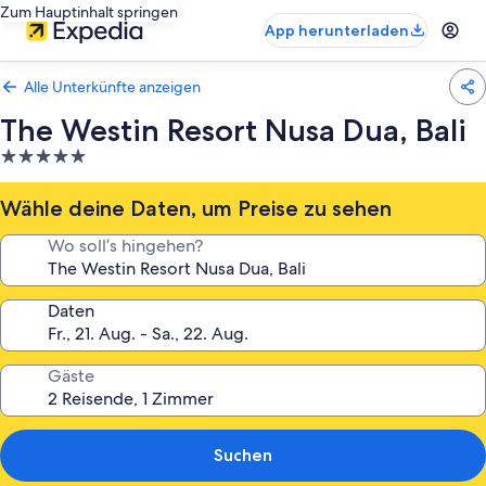
Zum Hauptinhalt springen
App herunterladen
Alle Unterkünfte anzeigen
The Westin Resort Nusa Dua, Bali
5.0-
Sterne-
Unterkunft
Wähle deine Daten, um Preise zu sehen
Wo soll’s hingehen?
Daten
Gäste
Suchen