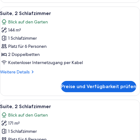
1
Schlafzimmer,
Alle
Ein modernes Hotelzimmer mit Wohnbe
10
eigener
Suite, 2 Schlafzimmer
Fotos
Pool
Blick auf den Garten
für
144 m²
Suite,
2 Schlafzimmer
1 Schlafzimmer
anzeigen
Platz für 6 Personen
2 Doppelbetten
Kostenloser Internetzugang per Kabel
Weitere
Weitere Details
Details
für
Preise und Verfügbarkeit prüfen
Suite,
2 Schlafzimmer
Alle
Ein moderner Essbereich mit einem Ma
12
Suite, 2 Schlafzimmer
Fotos
Blick auf den Garten
für
171 m²
Suite,
2 Schlafzimmer
1 Schlafzimmer
anzeigen
Platz für 6 Personen