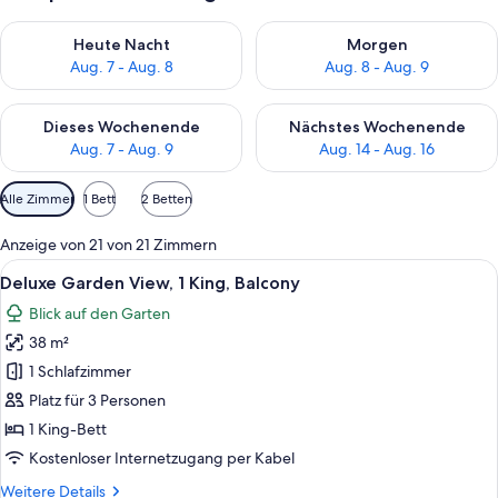
Überprüfe die Verfügbarkeit für heute Nacht, Aug. 7 - Aug. 8.
Überprüfe die Verfügbarkeit f
Heute Nacht
Morgen
Aug. 7 - Aug. 8
Aug. 8 - Aug. 9
Überprüfe die Verfügbarkeit für dieses Wochenende, Aug. 7 - 
Überprüfe die Verfügbarkeit f
Dieses Wochenende
Nächstes Wochenende
Aug. 7 - Aug. 9
Aug. 14 - Aug. 16
Verfügbare
Alle Zimmer
1 Bett
2 Betten
Filter
für
Anzeige von 21 von 21 Zimmern
Zimmer
Alle
Ein modernes Hotelzimmer mit einem gr
8
Deluxe Garden View, 1 King, Balcony
Fotos
Blick auf den Garten
für
38 m²
Deluxe
Garden
1 Schlafzimmer
View,
Platz für 3 Personen
1
1 King-Bett
King,
Kostenloser Internetzugang per Kabel
Balcony
Weitere
Weitere Details