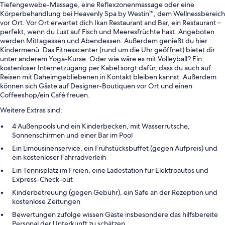
Tiefengewebe-Massage, eine Reflexzonenmassage oder eine
Körperbehandlung bei Heavenly Spa by Westin™, dem Wellnessbereich
vor Ort. Vor Ort erwartet dich Ikan Restaurant and Bar, ein Restaurant –
perfekt, wenn du Lust auf Fisch und Meeresfrüchte hast. Angeboten
werden Mittagessen und Abendessen. Außerdem genießt du hier
Kindermenü. Das Fitnesscenter (rund um die Uhr geöffnet) bietet dir
unter anderem Yoga-Kurse. Oder wie wäre es mit Volleyball? Ein
kostenloser Internetzugang per Kabel sorgt dafür, dass du auch auf
Reisen mit Daheimgebliebenen in Kontakt bleiben kannst. Außerdem
können sich Gäste auf Designer-Boutiquen vor Ort und einen
Coffeeshop/ein Café freuen.
Weitere Extras sind:
4 Außenpools und ein Kinderbecken, mit Wasserrutsche,
Sonnenschirmen und einer Bar im Pool
Ein Limousinenservice, ein Frühstücksbuffet (gegen Aufpreis) und
ein kostenloser Fahrradverleih
Ein Tennisplatz im Freien, eine Ladestation für Elektroautos und
Express-Check-out
Kinderbetreuung (gegen Gebühr), ein Safe an der Rezeption und
kostenlose Zeitungen
Bewertungen zufolge wissen Gäste insbesondere das hilfsbereite
Personal der Unterkunft zu schätzen.