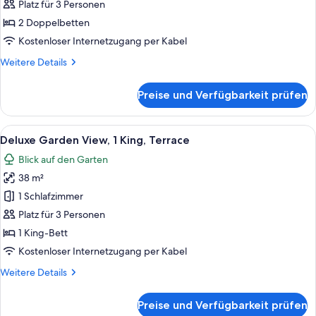
2 Doppelbetten,
Platz für 3 Personen
Balkon
2 Doppelbetten
anzeigen
Kostenloser Internetzugang per Kabel
Weitere
Weitere Details
Details
für
Preise und Verfügbarkeit prüfen
Premium-
Zimmer,
2 Doppelbetten,
Alle
Ein modernes Hotelzimmer mit einem gr
8
Balkon
Deluxe Garden View, 1 King, Terrace
Fotos
Blick auf den Garten
für
38 m²
Deluxe
Garden
1 Schlafzimmer
View,
Platz für 3 Personen
1
1 King-Bett
King,
Kostenloser Internetzugang per Kabel
Terrace
Weitere
Weitere Details
anzeigen
Details
für
Preise und Verfügbarkeit prüfen
Deluxe