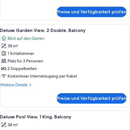
anzeigen
Details
für
Preise und Verfügbarkeit prüfen
Deluxe
Garden
View,
Alle
Ein Hotelzimmer mit zwei Betten, ein
7
1
Deluxe Garden View, 2 Double, Balcony
Fotos
King,
Blick auf den Garten
Balcony
für
38 m²
Deluxe
Garden
1 Schlafzimmer
View,
Platz für 3 Personen
2
2 Doppelbetten
Double,
Kostenloser Internetzugang per Kabel
Balcony
Weitere
Weitere Details
anzeigen
Details
für
Preise und Verfügbarkeit prüfen
Deluxe
Garden
View,
Alle
Ein modernes Hotelzimmer mit einem gr
8
2
Deluxe Pool View, 1 King, Balcony
Fotos
Double,
38 m²
Balcony
für