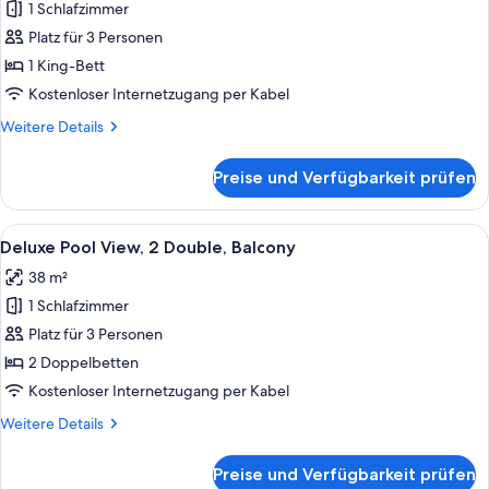
1 Schlafzimmer
Deluxe
Pool
Platz für 3 Personen
View,
1 King-Bett
1
Kostenloser Internetzugang per Kabel
King,
Weitere
Weitere Details
Balcony
Details
anzeigen
für
Preise und Verfügbarkeit prüfen
Deluxe
Pool
View,
Alle
Ein Hotelzimmer mit zwei Betten, ein
7
1
Deluxe Pool View, 2 Double, Balcony
Fotos
King,
38 m²
Balcony
für
1 Schlafzimmer
Deluxe
Pool
Platz für 3 Personen
View,
2 Doppelbetten
2
Kostenloser Internetzugang per Kabel
Double,
Weitere
Weitere Details
Balcony
Details
anzeigen
für
Preise und Verfügbarkeit prüfen
Deluxe