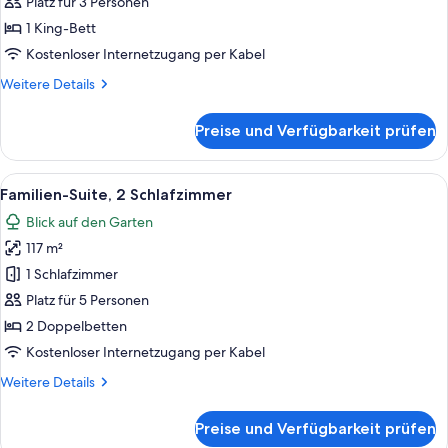
Schlafzimmer
Platz für 3 Personen
anzeigen
1 King-Bett
Kostenloser Internetzugang per Kabel
Weitere
Weitere Details
Details
für
Preise und Verfügbarkeit prüfen
Suite,
1
Schlafzimmer
Alle
Ein modernes Wohnzimmer mit Flachbil
9
Familien-Suite, 2 Schlafzimmer
Fotos
Blick auf den Garten
für
117 m²
Familien-
Suite,
1 Schlafzimmer
2 Schlafzimmer
Platz für 5 Personen
anzeigen
2 Doppelbetten
Kostenloser Internetzugang per Kabel
Weitere
Weitere Details
Details
für
Preise und Verfügbarkeit prüfen
Familien-