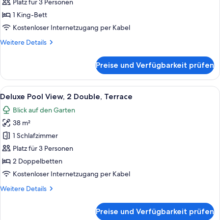
View,
Platz für 3 Personen
1
1 King-Bett
King,
Kostenloser Internetzugang per Kabel
Terrace
Weitere
Weitere Details
anzeigen
Details
für
Preise und Verfügbarkeit prüfen
Deluxe
Pool
View,
Alle
Ein Hotelzimmer mit zwei Betten, ein
8
1
Deluxe Pool View, 2 Double, Terrace
Fotos
King,
Blick auf den Garten
Terrace
für
38 m²
Deluxe
Pool
1 Schlafzimmer
View,
Platz für 3 Personen
2
2 Doppelbetten
Double,
Kostenloser Internetzugang per Kabel
Terrace
Weitere
Weitere Details
anzeigen
Details
für
Preise und Verfügbarkeit prüfen
Deluxe