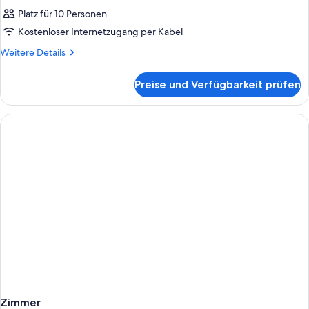
Platz für 10 Personen
Kostenloser Internetzugang per Kabel
Weitere
Weitere Details
Details
für
Preise und Verfügbarkeit prüfen
Zimmer
Zimmer