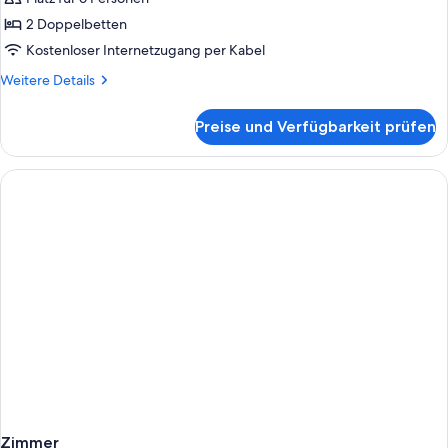
2 Doppelbetten
Kostenloser Internetzugang per Kabel
Weitere
Weitere Details
Details
für
Preise und Verfügbarkeit prüfen
Suite,
2 Schlafzimmer
Zimmer