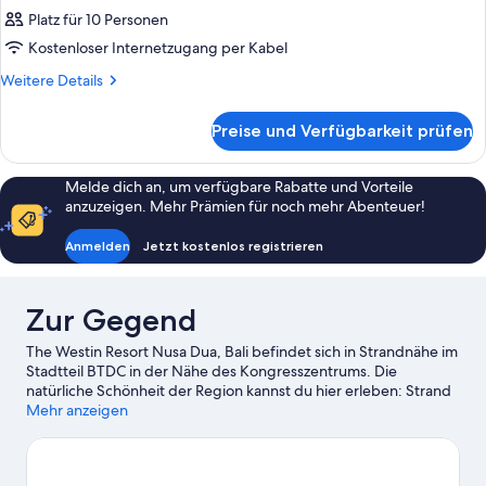
Platz für 10 Personen
Kostenloser Internetzugang per Kabel
Weitere
Weitere Details
Details
für
Preise und Verfügbarkeit prüfen
Zimmer
Melde dich an, um verfügbare Rabatte und Vorteile
anzuzeigen. Mehr Prämien für noch mehr Abenteuer!
Anmelden
Jetzt kostenlos registrieren
Zur Gegend
The Westin Resort Nusa Dua, Bali befindet sich in Strandnähe im
Stadtteil BTDC in der Nähe des Kongresszentrums. Die
natürliche Schönheit der Region kannst du hier erleben: Strand
von Nusa Dua und Geger-Strand. Museum Pasifika und Bali
Mehr anzeigen
Nusa Dua Theatre dagegen sprechen vor allem kulturell
interessierte Besucher an. Bali International Convention Center
und Bali Nusa Dua Convention Centre sind zwei weitere