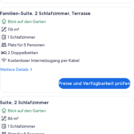
Suite,
2 Schlafzimmer
Alle
Ein modernes Wohnzimmer mit Flachbil
8
Familien-Suite, 2 Schlafzimmer, Terrasse
Fotos
Blick auf den Garten
für
116 m²
Familien-
Suite,
1 Schlafzimmer
2 Schlafzimmer,
Platz für 5 Personen
Terrasse
2 Doppelbetten
anzeigen
Kostenloser Internetzugang per Kabel
Weitere
Weitere Details
Details
für
Preise und Verfügbarkeit prüfen
Familien-
Suite,
2 Schlafzimmer,
Alle
Ein Hotelzimmer mit einem großen Bet
9
Terrasse
Suite, 2 Schlafzimmer
Fotos
Blick auf den Garten
für
86 m²
Suite,
2 Schlafzimmer
1 Schlafzimmer
anzeigen