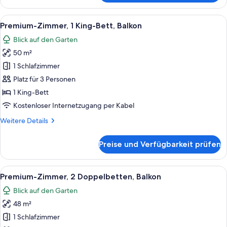
Pool
View,
Alle
Ein modernes Hotelzimmer mit einem B
13
2
Premium-Zimmer, 1 King-Bett, Balkon
Fotos
Double,
Blick auf den Garten
Balcony
für
50 m²
Premium-
Zimmer,
1 Schlafzimmer
1 King-
Platz für 3 Personen
Bett,
1 King-Bett
Balkon
Kostenloser Internetzugang per Kabel
anzeigen
Weitere
Weitere Details
Details
für
Preise und Verfügbarkeit prüfen
Premium-
Zimmer,
1 King-
Alle
Ein modernes Hotelzimmer mit einem g
13
Bett,
Premium-Zimmer, 2 Doppelbetten, Balkon
Fotos
Balkon
Blick auf den Garten
für
48 m²
Premium-
Zimmer,
1 Schlafzimmer