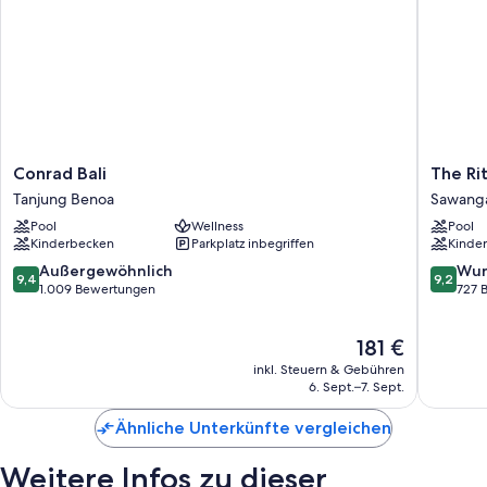
Conrad
The
Conrad Bali
The Rit
Bali
Ritz-
Tanjung Benoa
Sawang
Tanjung
Carlton,
Pool
Wellness
Pool
Benoa
Bali
Kinderbecken
Parkplatz inbegriffen
Kinde
Sawang
9.4
9.2
Außergewöhnlich
Wun
9,4
9,2
von
von
1.009 Bewertungen
727 
10,
10,
Außergewöhnlich,
Wunder
Der
181 €
1.009
727
Preis
Bewertungen
Bewert
inkl. Steuern & Gebühren
beträgt
6. Sept.–7. Sept.
181 €
Ähnliche Unterkünfte vergleichen
Weitere Infos zu dieser