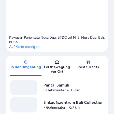
empfehlenswerte Orte für einen Abstecher. Die Region bietet
viele Aktivitäten, zum Beispiel Golf.
Zum Reiseführer für Nusa
Dua
Weitere Resorts in Nusa Dua anzeigen
Kawasan Pariwisata Nusa Dua, BTDC Lot N-3, Nusa Dua, Bali,
80363
Auf Karte anzeigen
Karte
In der Umgebung
Fortbewegung
Restaurants
vor Ort
Pantai Samuh
3 Gehminuten
- 0.3 km
Einkaufszentrum Bali Collection
7 Gehminuten
- 0.7 km