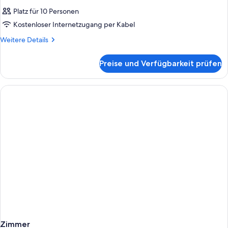
Platz für 10 Personen
Kostenloser Internetzugang per Kabel
Weitere
Weitere Details
Details
für
Preise und Verfügbarkeit prüfen
Zimmer
Zimmer