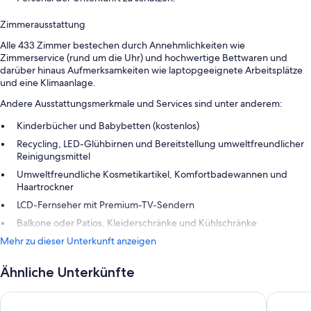
Zimmerausstattung
Alle 433 Zimmer bestechen durch Annehmlichkeiten wie
Zimmerservice (rund um die Uhr) und hochwertige Bettwaren und
darüber hinaus Aufmerksamkeiten wie laptopgeeignete Arbeitsplätze
und eine Klimaanlage.
Andere Ausstattungsmerkmale und Services sind unter anderem:
Kinderbücher und Babybetten (kostenlos)
Recycling, LED-Glühbirnen und Bereitstellung umweltfreundlicher
Reinigungsmittel
Umweltfreundliche Kosmetikartikel, Komfortbadewannen und
Haartrockner
LCD-Fernseher mit Premium-TV-Sendern
Balkone oder Patios, Kleiderschränke und Kühlschränke
Mehr zu dieser Unterkunft anzeigen
Ähnliche Unterkünfte
Conrad Bali
The Ritz-