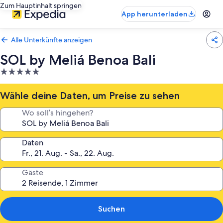
Zum Hauptinhalt springen
App herunterladen
Alle Unterkünfte anzeigen
SOL by Meliá Benoa Bali
5.0-
Sterne-
Unterkunft
Wähle deine Daten, um Preise zu sehen
Wo soll’s hingehen?
Daten
Gäste
Suchen