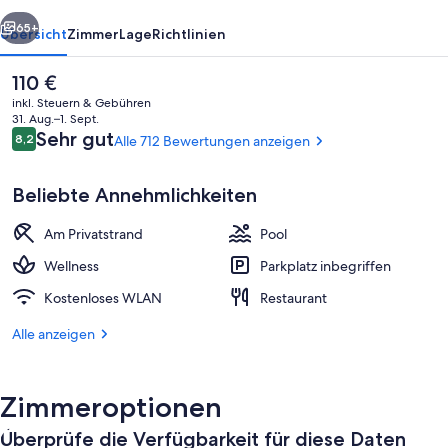
rück
Weiter
65+
Übersicht
Zimmer
Lage
Richtlinien
Der
110 €
aktuelle
inkl. Steuern & Gebühren
Preis
31. Aug.–1. Sept.
beträgt
Bewertungen
Sehr gut
8,2
Alle 712 Bewertungen anzeigen
8,2 von 10.
110 €.
Beliebte Annehmlichkeiten
Am Privatstrand
Pool
3 Restaurants; Frühstück, Mittagesse
Wellness
Parkplatz inbegriffen
Kostenloses WLAN
Restaurant
Alle anzeigen
Zimmeroptionen
Überprüfe die Verfügbarkeit für diese Daten