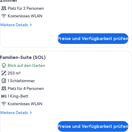
Zimmer
Fotos
Platz für 2 Personen
für
Kostenloses WLAN
Zimmer
anzeigen
Weitere
Weitere Details
Details
für
Preise und Verfügbarkeit prüfen
Zimmer
Alle
Ein großzügiger Wohnbereich mit eine
8
Familien-Suite (SOL)
Fotos
Blick auf den Garten
für
253 m²
Familien-
Suite
1 Schlafzimmer
(SOL)
Platz für 4 Personen
anzeigen
1 King-Bett
Kostenloses WLAN
Weitere
Weitere Details
Details
für
Preise und Verfügbarkeit prüfen
Familien-