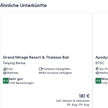
Ähnliche Unterkünfte
Grand Mirage Resort & Thalasso Bali
Ayodya R
Grand
Ayodya
Grand Mirage Resort & Thalasso Bali
Ayodya
Mirage
Resort
Tanjung Benoa
BTDC
Resort
Bali
Pool
Frühstück inbegriffen
Am Pri
&
BTDC
Wellness
All-inclusive verfügbar
Wellne
Thalasso
Bali
8.4
9.0
Sehr gut
Wun
8,4
9,0
Tanjung
von
von
1.010 Bewertungen
1.01
Benoa
10,
10,
Sehr
Wunder
Der
181 €
gut,
1.012
Preis
1.010
Bewert
inkl. Steuern & Gebühren
beträgt
Bewertungen
28. Aug.–29. Aug.
181 €