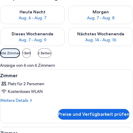
Überprüfe die Verfügbarkeit für heute Nacht, Aug. 6 - Aug. 7.
Überprüfe die Verfügbarkeit f
Heute Nacht
Morgen
Aug. 6 - Aug. 7
Aug. 7 - Aug. 8
Überprüfe die Verfügbarkeit für dieses Wochenende, Aug. 7 - 
Überprüfe die Verfügbarkeit f
Dieses Wochenende
Nächstes Wochenende
Aug. 7 - Aug. 9
Aug. 14 - Aug. 16
Verfügbare
Alle Zimmer
1 Bett
2 Betten
Filter
für
Anzeige von 6 von 6 Zimmern
Zimmer
Alle
Ein modernes Hotelzimmer mit Bett, Sof
8
Zimmer
Fotos
Platz für 2 Personen
für
Kostenloses WLAN
Zimmer
anzeigen
Weitere
Weitere Details
Details
für
Preise und Verfügbarkeit prüfen
Zimmer
Alle
Ein Hotelzimmer mit Bett, Schreibtisch
19