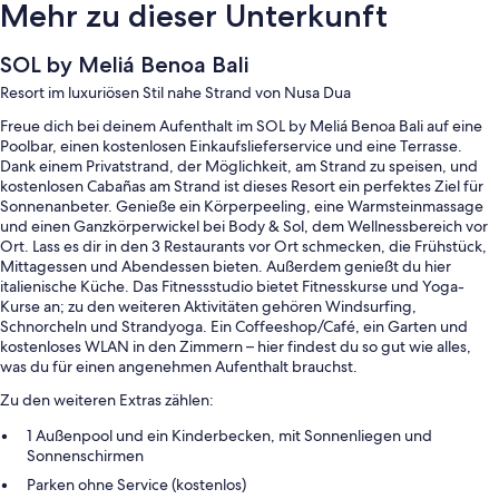
Mehr zu dieser Unterkunft
SOL by Meliá Benoa Bali
Resort im luxuriösen Stil nahe Strand von Nusa Dua
Freue dich bei deinem Aufenthalt im SOL by Meliá Benoa Bali auf eine
Poolbar, einen kostenlosen Einkaufslieferservice und eine Terrasse.
Dank einem Privatstrand, der Möglichkeit, am Strand zu speisen, und
kostenlosen Cabañas am Strand ist dieses Resort ein perfektes Ziel für
Sonnenanbeter. Genieße ein Körperpeeling, eine Warmsteinmassage
und einen Ganzkörperwickel bei Body & Sol, dem Wellnessbereich vor
Ort. Lass es dir in den 3 Restaurants vor Ort schmecken, die Frühstück,
Mittagessen und Abendessen bieten. Außerdem genießt du hier
italienische Küche. Das Fitnessstudio bietet Fitnesskurse und Yoga-
Kurse an; zu den weiteren Aktivitäten gehören Windsurfing,
Schnorcheln und Strandyoga. Ein Coffeeshop/Café, ein Garten und
kostenloses WLAN in den Zimmern – hier findest du so gut wie alles,
was du für einen angenehmen Aufenthalt brauchst.
Zu den weiteren Extras zählen:
1 Außenpool und ein Kinderbecken, mit Sonnenliegen und
Sonnenschirmen
Parken ohne Service (kostenlos)