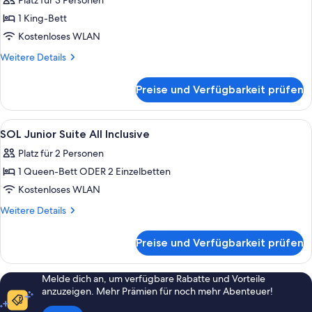
Platz für 3 Personen
anzeigen
1 King-Bett
Kostenloses WLAN
Weitere
Weitere Details
Details
für
Preise und Verfügbarkeit prüfen
SOL
Junior
Suite
Alle
Ein modernes Hotelzimmer mit Bett, F
5
SOL Junior Suite All Inclusive
Fotos
Platz für 2 Personen
für
1 Queen-Bett ODER 2 Einzelbetten
SOL
Junior
Kostenloses WLAN
Suite
Weitere
Weitere Details
All
Details
für
Inclusive
Preise und Verfügbarkeit prüfen
SOL
anzeigen
Junior
Suite
Melde dich an, um verfügbare Rabatte und Vorteile
All
anzuzeigen. Mehr Prämien für noch mehr Abenteuer!
Inclusive