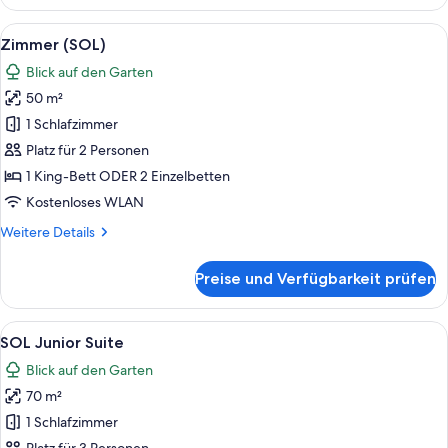
Suite
(SOL)
Alle
Ein modernes Hotelzimmer mit Bett, Sc
7
Zimmer (SOL)
Fotos
Blick auf den Garten
für
50 m²
Zimmer
(SOL)
1 Schlafzimmer
anzeigen
Platz für 2 Personen
1 King-Bett ODER 2 Einzelbetten
Kostenloses WLAN
Weitere
Weitere Details
Details
für
Preise und Verfügbarkeit prüfen
Zimmer
(SOL)
Alle
Ein modernes Hotelzimmer mit Bett, F
5
SOL Junior Suite
Fotos
Blick auf den Garten
für
70 m²
SOL
Junior
1 Schlafzimmer
Suite