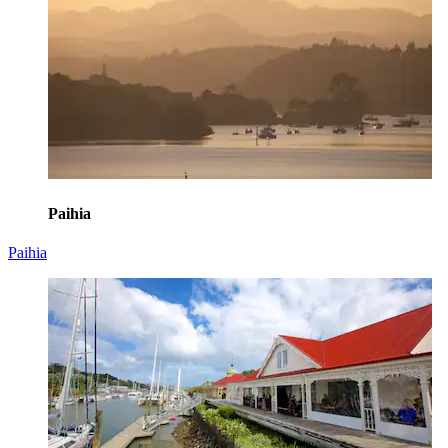
Paihia
Paihia