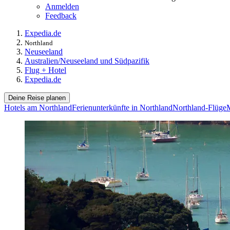
Anmelden
Feedback
Expedia.de
Northland
Neuseeland
Australien/Neuseeland und Südpazifik
Flug + Hotel
Expedia.de
Deine Reise planen
Hotels am Northland
Ferienunterkünfte in Northland
Northland-Flüge