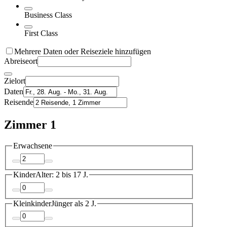
Business Class
First Class
Mehrere Daten oder Reiseziele hinzufügen
Abreiseort
Zielort
Daten
Reisende
Zimmer 1
Erwachsene
Kinder
Alter: 2 bis 17 J.
Kleinkinder
Jünger als 2 J.