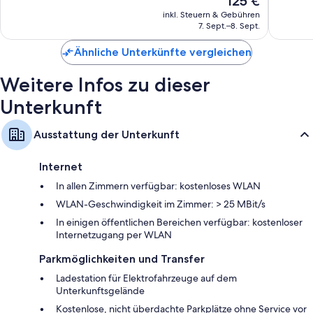
125 €
1.013
Sehr
Preis
Bewert
gut,
inkl. Steuern & Gebühren
beträgt
7. Sept.–8. Sept.
1.416
125 €
Bewertungen
Ähnliche Unterkünfte vergleichen
Weitere Infos zu dieser
Unterkunft
Ausstattung der Unterkunft
Internet
In allen Zimmern verfügbar: kostenloses WLAN
WLAN-Geschwindigkeit im Zimmer: > 25 MBit/s
In einigen öffentlichen Bereichen verfügbar: kostenloser
Internetzugang per WLAN
Parkmöglichkeiten und Transfer
Ladestation für Elektrofahrzeuge auf dem
Unterkunftsgelände
Kostenlose, nicht überdachte Parkplätze ohne Service vor