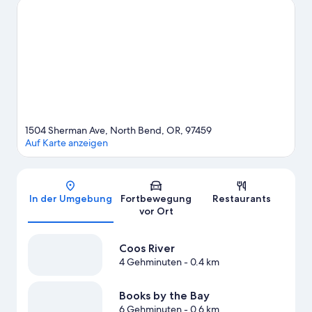
Oregon Dunes National Recreation Area (Dünenschutzgebiet)
und Sunset Bay State Park. Ebenfalls einen Besuch wert sind
diese beiden Highlights: Books by the Bay und Coos Historical &
Maritime Museum. Auf den Wander-/Radwegen, beim
Mountainbiken und bei einer Öko-Tour sind dir Outdoor-
Abenteuer sicher.
Zum Reiseführer für North Bend
Weitere Motels in North Bend anzeigen
1504 Sherman Ave, North Bend, OR, 97459
Auf Karte anzeigen
Karte
In der Umgebung
Fortbewegung
Restaurants
vor Ort
Coos River
4 Gehminuten
- 0.4 km
Books by the Bay
6 Gehminuten
- 0.6 km