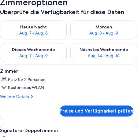
Zimmeroptionen
Überprüfe die Verfügbarkeit für diese Daten
Überprüfe die Verfügbarkeit für heute Nacht, Aug. 7 - Aug. 8.
Überprüfe die Verfügbarkeit f
Heute Nacht
Morgen
Aug. 7 - Aug. 8
Aug. 8 - Aug. 9
Überprüfe die Verfügbarkeit für dieses Wochenende, Aug. 7 - 
Überprüfe die Verfügbarkeit f
Dieses Wochenende
Nächstes Wochenende
Aug. 7 - Aug. 9
Aug. 14 - Aug. 16
Alle
Eine Hand hält ein altes Mikrofon in
1
Zimmer
Fotos
Platz für 2 Personen
für
Kostenloses WLAN
Zimmer
anzeigen
Weitere
Weitere Details
Details
für
Preise und Verfügbarkeit prüfen
Zimmer
Alle
Eine Hand hält ein altes Mikrofon mi
1
Signature-Doppelzimmer
Fotos