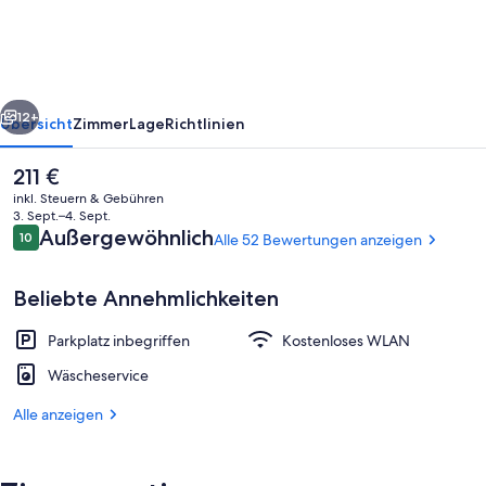
-
USS
Enterprise
rück
Weiter
Room
12+
Übersicht
Zimmer
Lage
Richtlinien
at
Der
211 €
the
aktuelle
inkl. Steuern & Gebühren
Itty
Preis
3. Sept.–4. Sept.
beträgt
Bewertungen
Außergewöhnlich
10
Alle 52 Bewertungen anzeigen
Bitty
10 von 10.
211 €.
Inn
Beliebte Annehmlichkeiten
Parkplatz inbegriffen
Kostenloses WLAN
Außenbereich
Wäscheservice
Alle anzeigen