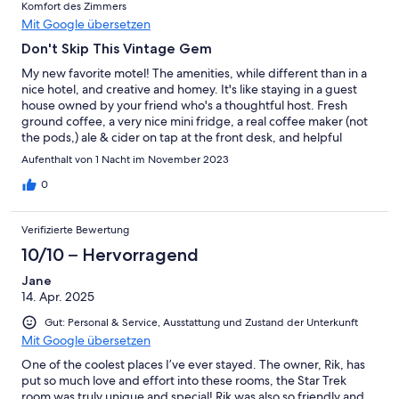
Komfort des Zimmers
Mit Google übersetzen
Don't Skip This Vintage Gem
My new favorite motel! The amenities, while different than in a
nice hotel, and creative and homey. It's like staying in a guest
house owned by your friend who's a thoughtful host. Fresh
ground coffee, a very nice mini fridge, a real coffee maker (not
the pods,) ale & cider on tap at the front desk, and helpful
suggestions from locals who really care. I can't wait to stay here
Aufenthalt von 1 Nacht im November 2023
again!
0
Verifizierte Bewertung
10/10 – Hervorragend
Jane
14. Apr. 2025
Gut: Personal & Service, Ausstattung und Zustand der Unterkunft
Mit Google übersetzen
One of the coolest places I’ve ever stayed. The owner, Rik, has
put so much love and effort into these rooms, the Star Trek
room was truly unique and special! Rik was also so friendly and