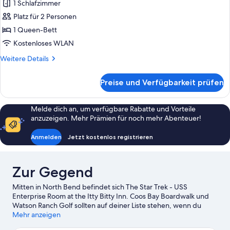
1 Schlafzimmer
für
Platz für 2 Personen
Signature-
Doppelzimmer
1 Queen-Bett
anzeigen
Kostenloses WLAN
Weitere
Weitere Details
Details
für
Preise und Verfügbarkeit prüfen
Signature-
Doppelzimmer
Melde dich an, um verfügbare Rabatte und Vorteile
anzuzeigen. Mehr Prämien für noch mehr Abenteuer!
Anmelden
Jetzt kostenlos registrieren
Zur Gegend
Mitten in North Bend befindet sich The Star Trek - USS
Enterprise Room at the Itty Bitty Inn. Coos Bay Boardwalk und
Watson Ranch Golf sollten auf deiner Liste stehen, wenn du
etwas unternehmen möchtest. Wenn du dagegen lieber die
Mehr anzeigen
Natur der Region bewunderst, bieten sich folgende Ziele an: