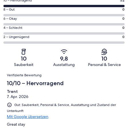
52
10 – Hervorragend
52
von
0
8 – Gut
0
insgesamt
von
52
0
6 – Okay
0
insgesamt
Gästebewertungen
von
52
0
4 – Schlecht
0
haben
insgesamt
Gästebewertungen
von
eine
52
0
2 – Ungenügend
0
haben
insgesamt
Bewertung
Gästebewertungen
von
eine
52
von
haben
insgesamt
Bewertung
Gästebewertungen
10
eine
52
von
haben
10
9,8
10
-
Bewertung
Gästebewertungen
8
eine
Sauberkeit
Ausstattung
Personal & Service
Hervorragend
von
haben
-
Bewertung
Bewertungen
6
eine
Gut
Verifizierte Bewertung
von
-
Bewertung
4
10/10 – Hervorragend
Okay
von
-
2
Trent
Schlecht
7. Apr. 2026
-
Ungenügend
Gut: Sauberkeit, Personal & Service, Ausstattung und Zustand der
Unterkunft
Mit Google übersetzen
Great stay