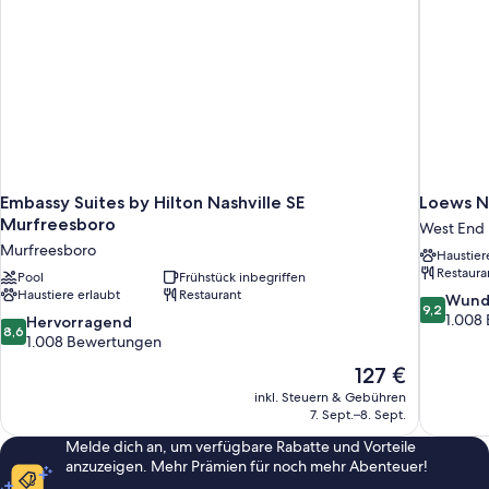
Embassy Suites by Hilton Nashville SE
Loews Na
Murfreesboro
West End
Murfreesboro
Haustier
Restaura
Pool
Frühstück inbegriffen
Haustiere erlaubt
Restaurant
9.2
Wund
9,2
von
1.008
8.6
Hervorragend
8,6
10,
von
1.008 Bewertungen
Wunderba
10,
Der
127 €
1.008
Hervorragend,
Preis
Bewertun
inkl. Steuern & Gebühren
1.008
beträgt
7. Sept.–8. Sept.
Bewertungen
127 €
Melde dich an, um verfügbare Rabatte und Vorteile
anzuzeigen. Mehr Prämien für noch mehr Abenteuer!