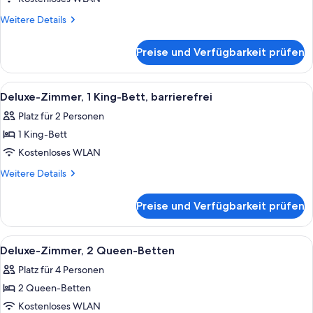
Weitere
Weitere Details
Details
für
Preise und Verfügbarkeit prüfen
Zimmer
Alle
Ein ordentlich bezogenes Bett mit wei
5
Deluxe-Zimmer, 1 King-Bett, barrierefrei
Fotos
Platz für 2 Personen
für
1 King-Bett
Deluxe-
Zimmer,
Kostenloses WLAN
1 King-
Weitere
Weitere Details
Bett,
Details
für
barrierefrei
Preise und Verfügbarkeit prüfen
Deluxe-
anzeigen
Zimmer,
1 King-
Alle
Ein ordentlich bezogenes Bett mit wei
5
Bett,
Deluxe-Zimmer, 2 Queen-Betten
Fotos
barrierefrei
Platz für 4 Personen
für
2 Queen-Betten
Deluxe-
Zimmer,
Kostenloses WLAN