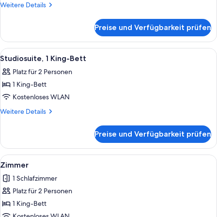
1 King-
Weitere
Weitere Details
Bett
Details
für
anzeigen
Preise und Verfügbarkeit prüfen
Deluxe-
Zimmer,
1 King-
Alle
Ein Hotelzimmer mit einem großen Bett
5
Bett
Studiosuite, 1 King-Bett
Fotos
Platz für 2 Personen
für
1 King-Bett
Studiosuite,
1 King-
Kostenloses WLAN
Bett
Weitere
Weitere Details
anzeigen
Details
für
Preise und Verfügbarkeit prüfen
Studiosuite,
1 King-
Bett
Alle
Italienische Bettbezüge von Frette, 
7
Zimmer
Fotos
1 Schlafzimmer
für
Platz für 2 Personen
Zimmer
anzeigen
1 King-Bett
Kostenloses WLAN