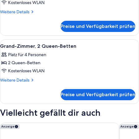
Kostenloses WLAN
Weitere
Weitere Details
Details
für
Preise und Verfügbarkeit prüfen
Zimmer
Alle
Ein Hotelzimmer mit zwei Betten, ein
5
Grand-Zimmer, 2 Queen-Betten
Fotos
Platz für 4 Personen
für
2 Queen-Betten
Grand-
Zimmer,
Kostenloses WLAN
2 Queen-
Weitere
Weitere Details
Betten
Details
für
anzeigen
Preise und Verfügbarkeit prüfen
Grand-
Zimmer,
2 Queen-
Vielleicht gefällt dir auch
Betten
Embassy Suites by Hilton Nashville SE Murfreesboro
Loews Na
Anzeige
Anzeige