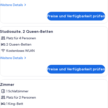
2 Queen-
Weitere
Weitere Details
Betten
Details
für
anzeigen
Preise und Verfügbarkeit prüfen
Deluxe-
Zimmer,
2 Queen-
Alle
Ein Hotelzimmer mit Bett, Nachttisch
5
Betten
Studiosuite, 2 Queen-Betten
Fotos
Platz für 4 Personen
für
2 Queen-Betten
Studiosuite,
2 Queen-
Kostenloses WLAN
Betten
Weitere
Weitere Details
anzeigen
Details
für
Preise und Verfügbarkeit prüfen
Studiosuite,
2 Queen-
Betten
Alle
Ein Zimmer mit großem Fenster, Büche
14
Zimmer
Fotos
1 Schlafzimmer
für
Platz für 2 Personen
Zimmer
anzeigen
1 King-Bett