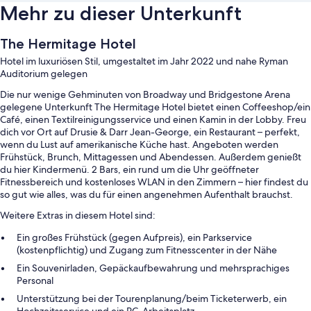
Mehr zu dieser Unterkunft
The Hermitage Hotel
Hotel im luxuriösen Stil, umgestaltet im Jahr 2022 und nahe Ryman
Auditorium gelegen
Die nur wenige Gehminuten von Broadway und Bridgestone Arena
gelegene Unterkunft The Hermitage Hotel bietet einen Coffeeshop/ein
Café, einen Textilreinigungsservice und einen Kamin in der Lobby. Freu
dich vor Ort auf Drusie & Darr Jean-George, ein Restaurant – perfekt,
wenn du Lust auf amerikanische Küche hast. Angeboten werden
Frühstück, Brunch, Mittagessen und Abendessen. Außerdem genießt
du hier Kindermenü. 2 Bars, ein rund um die Uhr geöffneter
Fitnessbereich und kostenloses WLAN in den Zimmern – hier findest du
so gut wie alles, was du für einen angenehmen Aufenthalt brauchst.
Weitere Extras in diesem Hotel sind:
Ein großes Frühstück (gegen Aufpreis), ein Parkservice
(kostenpflichtig) und Zugang zum Fitnesscenter in der Nähe
Ein Souvenirladen, Gepäckaufbewahrung und mehrsprachiges
Personal
Unterstützung bei der Tourenplanung/beim Ticketerwerb, ein
Hochzeitsservice und ein PC-Arbeitsplatz