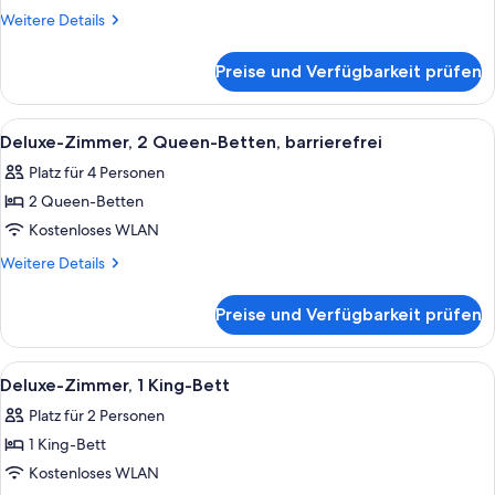
1 King-
Weitere
Weitere Details
Bett
Details
für
(Capitol
Preise und Verfügbarkeit prüfen
Grand-
View)
Zimmer,
anzeigen
1 King-
Alle
Ein ordentlich bezogenes Bett mit we
5
Bett
Deluxe-Zimmer, 2 Queen-Betten, barrierefrei
Fotos
(Capitol
Platz für 4 Personen
View)
für
2 Queen-Betten
Deluxe-
Zimmer,
Kostenloses WLAN
2 Queen-
Weitere
Weitere Details
Betten,
Details
für
barrierefrei
Preise und Verfügbarkeit prüfen
Deluxe-
anzeigen
Zimmer,
2 Queen-
Alle
Ein ordentlich bezogenes Bett mit wei
5
Betten,
Deluxe-Zimmer, 1 King-Bett
Fotos
barrierefrei
Platz für 2 Personen
für
1 King-Bett
Deluxe-
Zimmer,
Kostenloses WLAN