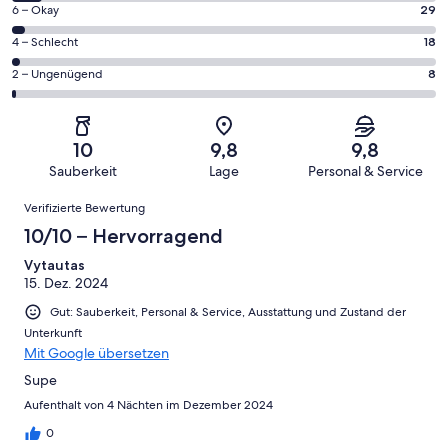
von
903
29
6 – Okay
29
insgesamt
Gästebewertungen
von
903
18
4 – Schlecht
18
haben
insgesamt
Gästebewertungen
von
eine
903
8
2 – Ungenügend
8
haben
insgesamt
Bewertung
Gästebewertungen
von
eine
903
von
haben
insgesamt
Bewertung
Gästebewertungen
10
eine
903
von
haben
10
9,8
9,8
-
Bewertung
Gästebewertungen
8
eine
Sauberkeit
Lage
Personal & Service
Hervorragend
von
haben
-
Bewertung
Bewertungen
6
eine
Gut
Verifizierte Bewertung
von
-
Bewertung
4
10/10 – Hervorragend
Okay
von
-
2
Vytautas
Schlecht
15. Dez. 2024
-
Ungenügend
Gut: Sauberkeit, Personal & Service, Ausstattung und Zustand der
Unterkunft
Mit Google übersetzen
Supe
Aufenthalt von 4 Nächten im Dezember 2024
0