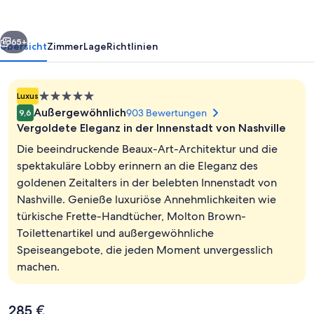
rück
Weiter
65+
Übersicht
Zimmer
Lage
Richtlinien
5.0-
Luxus
Sterne-
Außergewöhnlich
903 Bewertungen
9,6
Unterkunft
Vergoldete Eleganz in der Innenstadt von Nashville
Die beeindruckende Beaux-Art-Architektur und die
spektakuläre Lobby erinnern an die Eleganz des
goldenen Zeitalters in der belebten Innenstadt von
Lobby
Nashville. Genieße luxuriöse Annehmlichkeiten wie
türkische Frette-Handtücher, Molton Brown-
Toilettenartikel und außergewöhnliche
Speiseangebote, die jeden Moment unvergesslich
machen.
Der
285 €