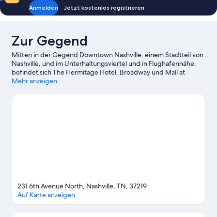
Anmelden
Jetzt kostenlos registrieren
Zur Gegend
Mitten in der Gegend Downtown Nashville, einem Stadtteil von
Nashville, und im Unterhaltungsviertel und in Flughafennähe,
befindet sich The Hermitage Hotel. Broadway und Mall at
Green Hills sind einen Ausflug wert, wenn du Lust auf Shoppen
Mehr anzeigen
hast. Wer eher die Sehenswürdigkeiten der Region bewundern
möchte, sollte Folgendes besuchen: Country Music Hall of Fame
and Museum und Nashville Shores Waterpark. Lust auf ein
spannendes Event? Dann schau doch mal in den
Veranstaltungskalender dieser beiden Locations: Bridgestone
Arena und Nissan Stadium.
Zum Reiseführer für Nashville
231 6th Avenue North, Nashville, TN, 37219
Auf Karte anzeigen