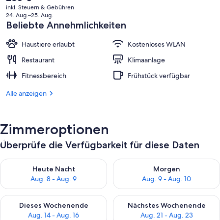
aktuelle
inkl. Steuern & Gebühren
Preis
24. Aug.–25. Aug.
beträgt
Beliebte Annehmlichkeiten
285 €.
Haustiere erlaubt
Kostenloses WLAN
Restaurant
Klimaanlage
Fitnessbereich
Frühstück verfügbar
Alle anzeigen
Zimmeroptionen
Überprüfe die Verfügbarkeit für diese Daten
Überprüfe die Verfügbarkeit für heute Nacht, Aug. 8 - Aug. 9.
Überprüfe die Verfügbarkeit f
Heute Nacht
Morgen
Aug. 8 - Aug. 9
Aug. 9 - Aug. 10
Überprüfe die Verfügbarkeit für dieses Wochenende, Aug. 14 -
Überprüfe die Verfügbarkeit f
Dieses Wochenende
Nächstes Wochenende
Aug. 14 - Aug. 16
Aug. 21 - Aug. 23