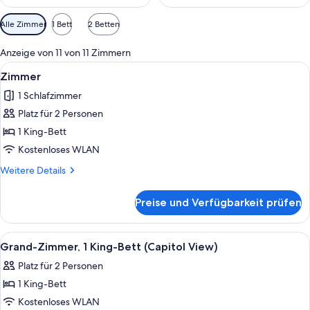
Verfügbare
Alle Zimmer
1 Bett
2 Betten
Filter
für
Anzeige von 11 von 11 Zimmern
Zimmer
Alle
Ein geräumiges Wohnzimmer mit einem 
6
Zimmer
Fotos
1 Schlafzimmer
für
Platz für 2 Personen
Zimmer
anzeigen
1 King-Bett
Kostenloses WLAN
Weitere
Weitere Details
Details
für
Preise und Verfügbarkeit prüfen
Zimmer
Alle
Ein Hotelzimmer mit einem Bett, eine
10
Grand-Zimmer, 1 King-Bett (Capitol View)
Fotos
Platz für 2 Personen
für
1 King-Bett
Grand-
Zimmer,
Kostenloses WLAN