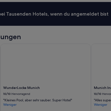
 bei Tausenden Hotels, wenn du angemeldet bist
tungen
WunderLocke Munich
Munich Inn
WunderLocke Munich
Munich In
10/10
Hervorragend
10/10
Hervo
"Kleines Pool, aber sehr sauber. Super Hotel"
"Alles sup
Weniger
Weniger