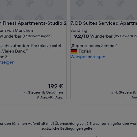
s
c
h
t
inest Apartments-Studio 2
DD Suites Serviced Apartmen
h Finest Apartments-Studio 2
7. DD Suites Serviced Apart
“
rum von München
Sendling
9.2
9,2/10
Wunderbar
Wunderbar
(17 Bewertungen)
(39 Bewertun
von
„
 sehr zufrieden. Parkplatz kostet
„Super schönes Zimmer“
10,
S
 .Vielen Dank.“
Florian
ar,
Wunderbar,
u
ian S.
Weniger anzeigen
(39
p
nzeigen
ngen)
Bewertungen)
e
r
s
c
Der
192 €
h
Preis
inkl. Steuern & Gebühren
inkl. Steuern 
ö
beträgt
9. Aug.–10. Aug.
11. Au
n
192 €
e
s
Z
i
24 Stunden für einen Aufenthalt mit 1 Übernachtung von 2 Erwachsenen gefunden wu
m
zusätzliche Bedingungen gelten.
m