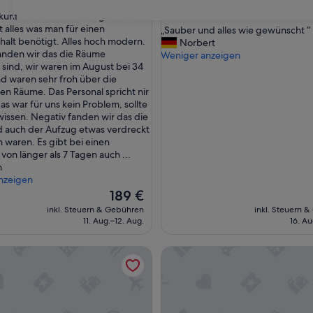
8.6
8,6/10
Hervorragend
(70 Bewer
unft ist sehr schick eingerichtet
31
von
t alles was man für einen
„
„Sauber und alles wie gewünscht “
wöhnlich,
10,
halt benötigt. Alles hoch modern.
S
Norbert
Hervorragend,
anden wir das die Räume
a
Weniger anzeigen
ngen)
(70
t sind, wir waren im August bei 34
u
Bewertungen)
d waren sehr froh über die
b
ten Räume. Das Personal spricht nir
e
as war für uns kein Problem, sollte
r
issen. Negativ fanden wir das die
u
 auch der Aufzug etwas verdreckt
n
 waren. Es gibt bei einen
d
von länger als 7 Tagen auch ...
a
n
l
nzeigen
l
Der
e
189 €
Preis
s
inkl. Steuern & Gebühren
inkl. Steuern 
beträgt
w
11. Aug.–12. Aug.
16. Au
189 €
i
e
inest Apartments-Studio 2
DD Suites Serviced Apartmen
g
e
w
ü
n