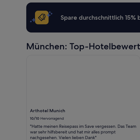
a
e
können
g
n
zusätzliche
3
t
Bedingungen
Spare durchschnittlich 15%
0
h
gelten.
.
a
V
l
i
t
e
b
München: Top-Hotelbewer
l
e
e
n
Arthotel Munich
n
ö
D
t
a
i
n
g
k
t
.
.
“
A
l
l
e
Arthotel Munich
s
10/10
Hervorragend
h
"Hatte meinen Reisepass im Save vergessen. Das Team
o
war sehr hilfsbereit und hat mir alles prompt
c
nachgesehen. Vielen lieben Dank"
h