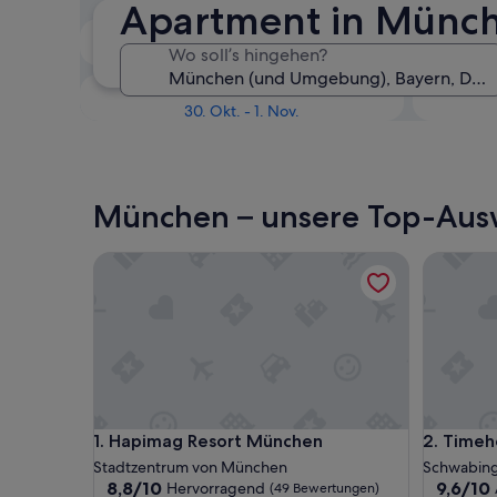
Apartment in Münch
In zwei Wochen
Wo soll’s hingehen?
21. Aug. - 23. Aug.
In drei Monaten
30. Okt. - 1. Nov.
München – unsere Top-Ausw
Hapimag Resort München
Timehou
Hapimag Resort München
Timehou
1. Hapimag Resort München
2. Time
Stadtzentrum von München
Schwabin
8.8
9.6
8,8/10
9,6/10
Hervorragend
(49 Bewertungen)