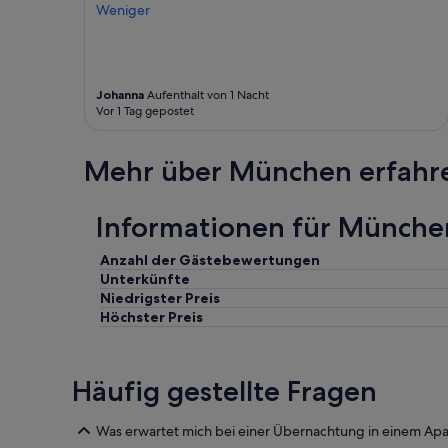
Weniger
m
o
d
e
r
Johanna
Aufenthalt von 1 Nacht
n
Vor 1 Tag gepostet
.
S
e
Mehr über München erfahr
h
r
g
Informationen für Münch
u
t
Anzahl der Gästebewertungen
f
Unterkünfte
a
Niedrigster Preis
n
Höchster Preis
d
e
n
w
Häufig gestellte Fragen
i
r
d
Was erwartet mich bei einer Übernachtung in einem Ap
a