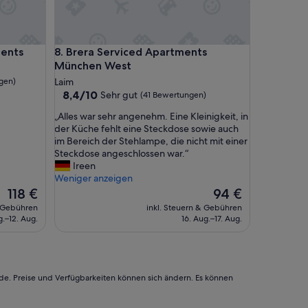
ts
Brera Serviced Apartments München West
ments
8. Brera Serviced Apartments
München West
gen)
Laim
8.4
8,4/10
Sehr gut
(41 Bewertungen)
von
„
„Alles war sehr angenehm. Eine Kleinigkeit, in
10,
A
der Küche fehlt eine Steckdose sowie auch
Sehr
l
im Bereich der Stehlampe, die nicht mit einer
gut,
l
Steckdose angeschlossen war.“
(41
e
Ireen
Bewertungen)
s
Weniger anzeigen
w
Der
Der
118 €
94 €
a
Preis
Preis
& Gebühren
inkl. Steuern & Gebühren
r
beträgt
beträgt
g.–12. Aug.
16. Aug.–17. Aug.
s
118 €
94 €
e
h
r
a
rde. Preise und Verfügbarkeiten können sich ändern. Es können
n
g