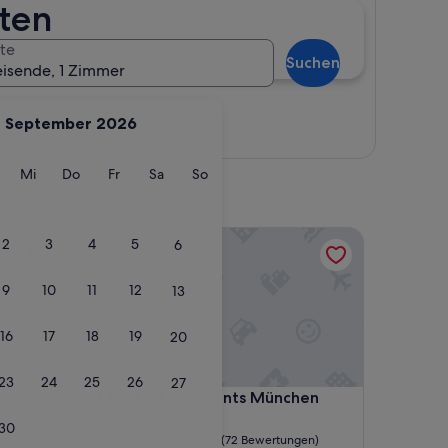
ten
te
Suchen
eisende, 1 Zimmer
September 2026
Karte anzeigen
g
ienstag
Mittwoch
Donnerstag
Freitag
Samstag
Sonntag
Mi
Do
Fr
Sa
So
chwabing
MLOFT Apartments München
2
3
4
5
6
9
10
11
12
13
16
17
18
19
20
23
24
25
26
27
chwabing
MLOFT Apartments München
s
4. MLOFT Apartments München
Trudering-Riem
30
9.2
9,2/10
Wunderbar
(72 Bewertungen)