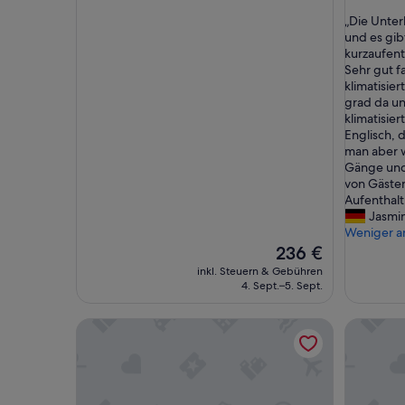
von
von
„
„Die Unterk
10,
10,
D
und es gib
Hervorragend,
Außerge
i
kurzaufent
(49
(87
e
Sehr gut f
Bewertungen)
Bewertu
U
klimatisier
n
grad da un
t
klimatisier
e
Englisch, d
r
man aber w
k
Gänge und
u
von Gästen
n
Aufenthalt 
f
Jasmi
t
Weniger a
i
Der
236 €
s
Preis
inkl. Steuern & Gebühren
t
beträgt
4. Sept.–5. Sept.
s
236 €
e
One Bavaria Homes
Munich F
h
r
s
c
h