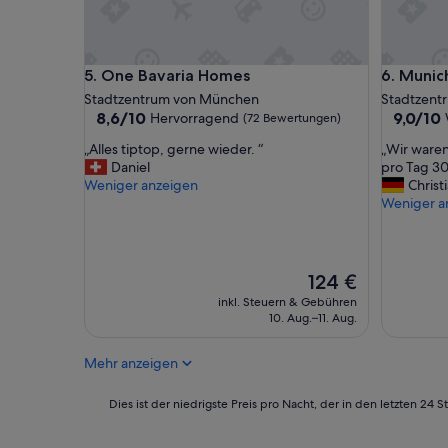
i
c
k
e
One Bavaria Homes
Munich F
5. One Bavaria Homes
6. Munic
i
n
Stadtzentrum von München
Stadtzent
g
8.6
9.0
8,6/10
9,0/10
Hervorragend
(72 Bewertungen)
e
von
von
„
„
„Alles tiptop, gerne wieder. “
„Wir waren
r
10,
10,
A
W
Daniel
pro Tag 30
i
Hervorragend,
Wunderb
l
i
Weniger anzeigen
Christ
c
(72
(17
l
r
Weniger a
h
Bewertungen)
Bewertu
e
w
t
s
a
e
t
r
t
i
e
u
Der
124 €
p
n
n
Preis
inkl. Steuern & Gebühren
t
s
d
beträgt
10. Aug.–11. Aug.
o
e
e
124 €
p
h
s
Mehr anzeigen
,
r
g
g
z
i
e
u
b
Dies
Dies ist der niedrigste Preis pro Nacht, der in den letzten 
r
f
t
ist
n
r
a
der