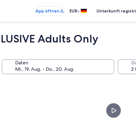
•
App öffnen
EUR
Unterkunft registr
CLUSIVE Adults Only
Daten
G