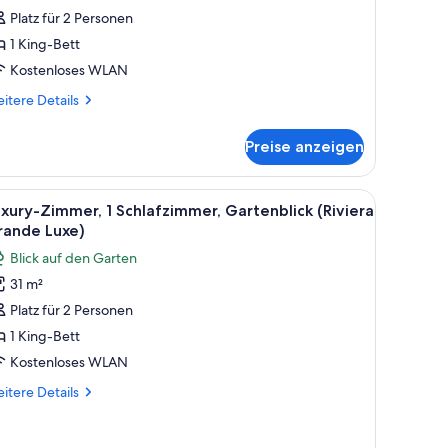
chlafzimmer,
Platz für 2 Personen
artenblick
1 King-Bett
iviera
Kostenloses WLAN
oneymoon
uxury)
itere
itere Details
tails
nzeigen
r
Preise anzeigen
xury-
mmer,
 Kopfteil, eine große Topfpflanze und Blick auf einen Balkon mit einem Stuhl
le
Ein Bett mit Baldachin, ausgestattet mit weiß
3
hlafzimmer,
xury-Zimmer, 1 Schlafzimmer, Gartenblick (Riviera
otos
rtenblick
rande Luxe)
viera
ür
Blick auf den Garten
oneymoon
uxury-
xury)
31 m²
immer,
Platz für 2 Personen
chlafzimmer,
1 King-Bett
artenblick
Kostenloses WLAN
iviera
itere
itere Details
rande
tails
uxe)
r
xury-