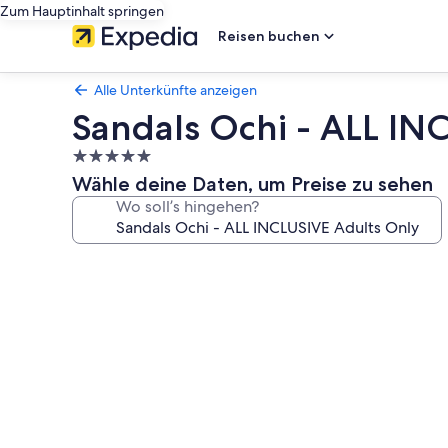
Zum Hauptinhalt springen
Reisen buchen
Alle Unterkünfte anzeigen
Sandals Ochi - ALL IN
5.0-
Sterne-
Wähle deine Daten, um Preise zu sehen
Unterkunft
Wo soll’s hingehen?
Fotogalerie
von
Sandals
Ochi
-
ALL
INCLUSIVE