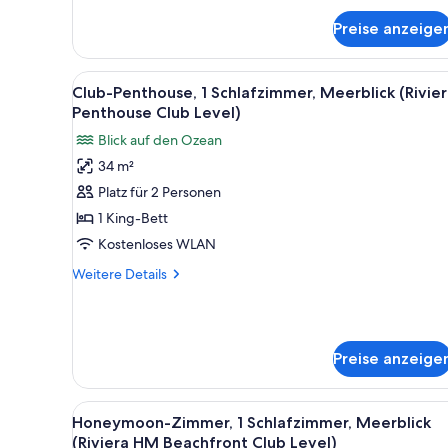
anzeigen
Zimmer,
Preise anzeige
1
Schlafzimmer,
Gartenblick
Alle
Ein Bett mit Baldachin, ausges
(Great
3
Club-Penthouse, 1 Schlafzimmer, Meerblick (Rivie
Fotos
House
Penthouse Club Level)
Luxury)
für
Blick auf den Ozean
Club-
34 m²
Penthouse,
Platz für 2 Personen
1
Schlafzimmer,
1 King-Bett
Meerblick
Kostenloses WLAN
(Riviera
Weitere
Weitere Details
Penthouse
Details
Club
für
Club-
Level)
Penthouse,
anzeigen
Preise anzeige
1
Schlafzimmer,
Meerblick
Alle
Ein Balkon mit Korbmöbeln und
(Riviera
3
Honeymoon-Zimmer, 1 Schlafzimmer, Meerblick
Fotos
Penthouse
(Riviera HM Beachfront Club Level)