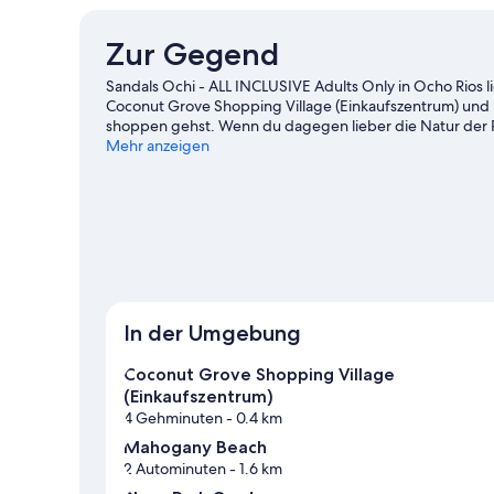
Suite)
Zur Gegend
Sandals Ochi - ALL INCLUSIVE Adults Only in Ocho Rios li
Coconut Grove Shopping Village (Einkaufszentrum) und L
shoppen gehst. Wenn du dagegen lieber die Natur der R
Falls und Mahogany Beach. Ebenfalls einen Besuch wert 
Mehr anzeigen
Xplosion Museum. Beim Rafting und bei einer Bootstou
stürzt dich bei einer Öko-Tour und beim Mountainbiken 
Füßen.
Zum Reiseführer für Ocho Rios
Weitere Resorts in Ocho Rios anzeigen
In der Umgebung
Coconut Grove Shopping Village
(Einkaufszentrum)
4 Gehminuten
- 0.4 km
Mahogany Beach
2 Autominuten
- 1.6 km