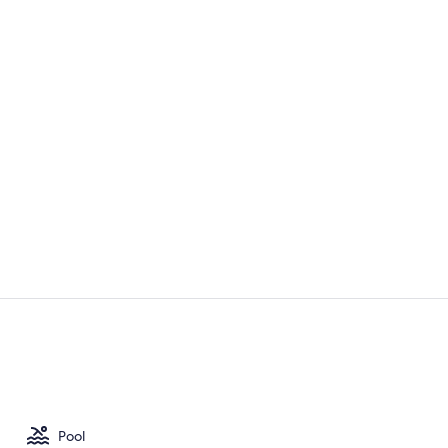
Influencer-V
Außenberei
Pool