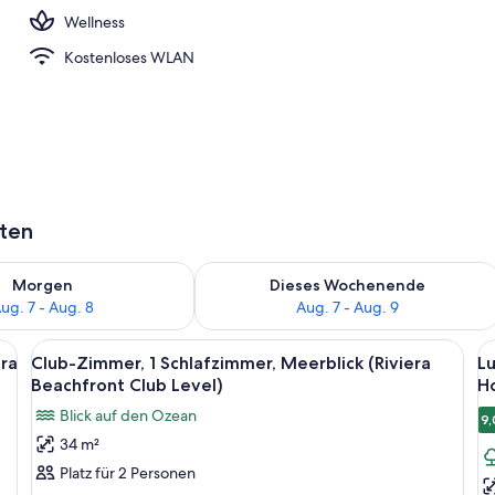
Wellness
 weißer Sandstrand, Liegestühle, Strandtücher
Kostenloses WLAN
aten
 - Aug. 7.
 Verfügbarkeit für morgen, Aug. 7 - Aug. 8.
Überprüfe die Verfügbarkeit für dies
Morgen
Dieses Wochenende
ug. 7 - Aug. 8
Aug. 7 - Aug. 9
 einem Tisch mit einer dekorativen Vase.
Alle
Ein Bett mit Baldachin und Blick auf 
Al
4
era
Club-Zimmer, 1 Schlafzimmer, Meerblick (Riviera
Lu
Fotos
F
Beachfront Club Level)
H
für
f
Blick auf den Ozean
9,
Club-
L
34 m²
Zimmer,
Z
Platz für 2 Personen
1
1