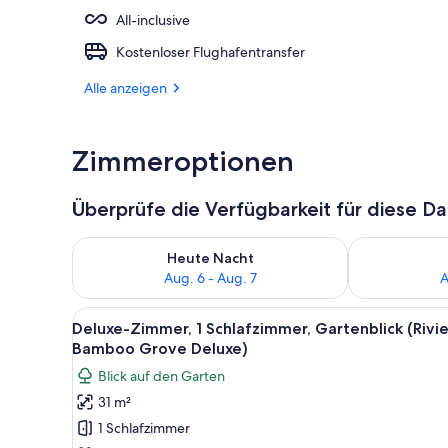
All-inclusive
Privatstrand,
Kostenloser Flughafentransfer
Alle anzeigen
Zimmeroptionen
Überprüfe die Verfügbarkeit für diese D
Überprüfe die Verfügbarkeit für heute Nacht, Aug. 6
Überprüfe die
Heute Nacht
Aug. 6 - Aug. 7
A
Alle
Ein Balkon mit Korbmöbeln und
3
Deluxe-Zimmer, 1 Schlafzimmer, Gartenblick (Rivi
Fotos
Bamboo Grove Deluxe)
für
Blick auf den Garten
Deluxe-
31 m²
Zimmer,
1 Schlafzimmer
1