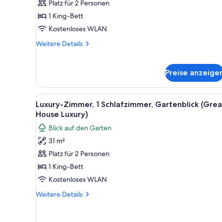
Schlafzimmer,
Platz für 2 Personen
Gartenblick
1 King-Bett
(Riviera
Kostenloses WLAN
Bamboo
Weitere
Weitere Details
Grove
Details
Deluxe)
für
Deluxe-
anzeigen
Preise anzeige
Zimmer,
1
Schlafzimmer,
Alle
Ein Balkon mit Tisch und zwei
3
Luxury-Zimmer, 1 Schlafzimmer, Gartenblick (Grea
Gartenblick
Fotos
House Luxury)
(Riviera
für
Bamboo
Blick auf den Garten
Luxury-
Grove
31 m²
Deluxe)
Zimmer,
Platz für 2 Personen
1
Schlafzimmer,
1 King-Bett
Gartenblick
Kostenloses WLAN
(Great
Weitere
Weitere Details
House
Details
Luxury)
für
Luxury-