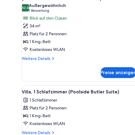
Club
für
Außergewöhnlich
Level)
10,0
Honeymoon-
10,0 von 10
(1
1 Bewertung
Zimmer,
Bewertung)
Blick auf den Ozean
1
34 m²
Schlafzimmer,
Platz für 2 Personen
Meerblick
1 King-Bett
(Riviera
Kostenloses WLAN
HM
Beachfront
Weitere
Weitere Details
Details
Club
für
Level)
Preise anzeige
Honeymoon-
anzeigen
Zimmer,
1
Alle
Ein modernes Wohnzimmer mit 
12
Schlafzimmer,
Villa, 1 Schlafzimmer (Poolside Butler Suite)
Fotos
Meerblick
1 Schlafzimmer
(Riviera
für
HM
Platz für 2 Personen
Villa,
Beachfront
1
1 King-Bett
Club
Schlafzimmer
Level)
Kostenloses WLAN
(Poolside
Weitere
Weitere Details