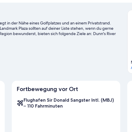
egt in der Nähe eines Golfplatzes und an einem Privatstrand.
andmark Plaza sollten auf deiner Liste stehen, wenn du gerne
egion bewunderst, bieten sich folgende Ziele an: Dunn's River
sind diese beiden Highlights: Prospect Plantation und Reggae
r kannst du die umliegende Wasserwelt erkunden oder aber du
ganz in der Nähe in ein Abenteuer mit festem Boden unter den
Fortbewegung vor Ort
Flughafen Sir Donald Sangster Intl. (MBJ)
– 110 Fahrminuten