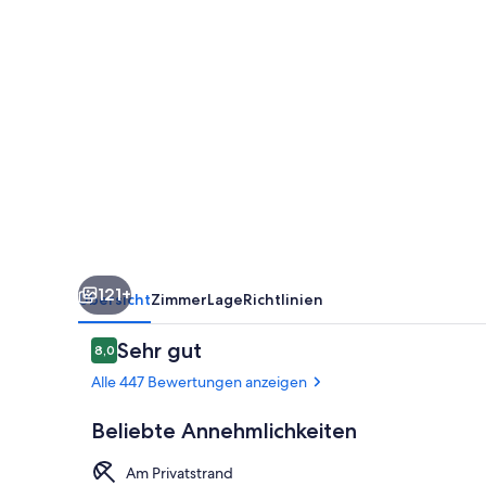
Adults
Only
121+
Übersicht
Zimmer
Lage
Richtlinien
Bewertungen
Sehr gut
8,0
8,0 von 10.
Alle 447 Bewertungen anzeigen
Beliebte Annehmlichkeiten
Am Privatstrand