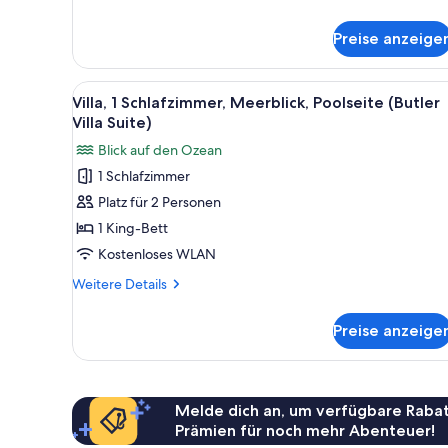
Butler
Details
Suite)
für
Preise anzeige
Villa,
anzeigen
1
Schlafzimmer
Alle
Ein Poolbereich mit Meerblick,
9
(Poolside
Villa, 1 Schlafzimmer, Meerblick, Poolseite (Butler
Fotos
Butler
Villa Suite)
Suite)
für
Blick auf den Ozean
Villa,
1 Schlafzimmer
1
Platz für 2 Personen
Schlafzimmer,
Meerblick,
1 King-Bett
Poolseite
Kostenloses WLAN
(Butler
Weitere
Weitere Details
Villa
Details
Suite)
für
Preise anzeige
Villa,
anzeigen
1
Schlafzimmer,
Meerblick,
Poolseite
Melde dich an, um verfügbare Rabat
(Butler
Prämien für noch mehr Abenteuer!
Villa