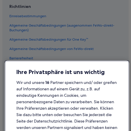
Historische in Champagne
Richtlinien
Hotels mit Wellnessbereich in Champagne-Ardenne
Einreisebestimmungen
Vertus Hotels
Allgemeine Geschäftsbedingungen (ausgenommen FeWo-direkt-
Hotels nahe Kirche von Étoges
Buchungen)
Hotels mit Pool in Champagne
Allgemeine Geschäftsbedingungen für One Key™
Hostels in Champagne-Ardenne
Allgemeine Geschäftsbedingungen von FeWo-direkt
Le Mesnil-sur-Oger Hotels
Barrierefreiheit
Hotels mit Pool in Champagne-Ardenne
Datenschutz
Campingplätze in Champagne
Ihre Privatsphäre ist uns wichtig
Cookies
Hotels nahe Chalons-Vatry
Wir und unsere
16
Partner speichern und/ oder greifen
Rechtliche Hinweise/Kontakt
4-Sterne-Hotels in Vertus
auf Informationen auf einem Gerät zu, z.B. auf
eindeutige Kennungen in Cookies, um
Inhaltsrichtlinien und Melden von Inhalten
Hotels nahe Champagne Launois
personenbezogene Daten zu verarbeiten. Sie können
Relais & Chateaux Hotels in Champagne-Ardenne
Ihre Präferenzen akzeptieren oder verwalten. Klicken
Hilfe
Golf in Champagne-Ardenne
Sie dazu bitte unten oder besuchen Sie jederzeit die
Hilfe
Seite der Datenschutzrichtlinie. Diese Präferenzen
Fère-Champenoise Hotels
werden unseren Partnern signalisiert und haben keinen
Flug stornieren