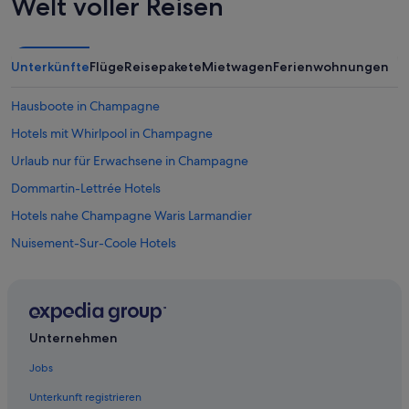
Welt voller Reisen
Unterkünfte
Flüge
Reisepakete
Mietwagen
Ferienwohnungen
Hausboote in Champagne
Hotels mit Whirlpool in Champagne
Urlaub nur für Erwachsene in Champagne
Dommartin-Lettrée Hotels
Hotels nahe Champagne Waris Larmandier
Nuisement-Sur-Coole Hotels
Lodges in Champagne
Saint-Pierre Hotels
5-Sterne-Hotels in Champagne-Ardenne
Unternehmen
Hotels mit Frühstück in Champagne-Ardenne
Jobs
Aparthotels in Champagne
Unterkunft registrieren
Hotels mit Restaurant in Champagne