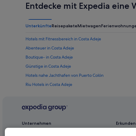
Entdecke mit Expedia eine W
Unterkünfte
Reisepakete
Mietwagen
Ferienwohnung
Hotels mit Fitnessbereich in Costa Adeje
Abenteuer in Costa Adeje
Boutique- in Costa Adeje
Günstige in Costa Adeje
Hotels nahe Jachthafen von Puerto Colón
Riu Hotels in Costa Adeje
Hotels nahe Golf Costa Adeje
Hotels mit Wellnessbereich in Costa Adeje
Romantische in Costa Adeje
Villen in San Eugenio
Unternehmen
Erkunden
La Caleta: Hotels
Jobs
Reiseführer