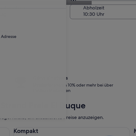
Am Abholort
kgabedatum
Abholzeit
Aug.
ebühr an.
r Adresse
Gönn dir etwas
Mitglieder sparen 10% oder mehr bei über
1 Million Mietwagen
trand Praia El Duque
ge. Klicke, um aktualisierte Preise anzuzeigen.
Kompakt Ford Focus
Mi
Kompakt