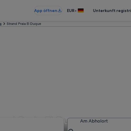
•
App öffnen
EUR
Unterkunft registr
a
Strand Praia El Duque
and Praia El Duque
Am Abholort