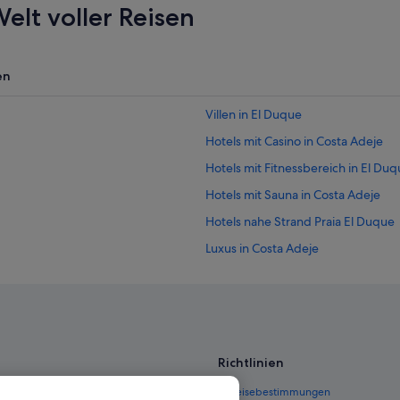
elt voller Reisen
en
Villen in El Duque
Hotels mit Casino in Costa Adeje
Hotels mit Fitnessbereich in El Du
Hotels mit Sauna in Costa Adeje
Hotels nahe Strand Praia El Duque
Luxus in Costa Adeje
Hotels mit Meerblick in Costa Adej
Hotels mit Whirlpool in Costa Adej
Hotels mit WLAN in El Duque
Hotels nahe Playa de Troya
Richtlinien
4-Sterne-Hotels in Costa Adeje
 Deutschland
Einreisebestimmungen