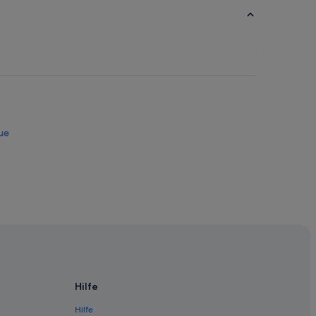
que
e
e
Hilfe
Hilfe