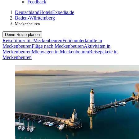
Feedback
Deutschland
Hotels
Expedia.de
Baden-Württemberg
Meckenbeuren
Deine Reise planen
Reiseführer für Meckenbeuren
Ferienunterkünfte in
Meckenbeuren
Flüge nach Meckenbeuren
Aktivitäten in
Meckenbeuren
Mietwagen in Meckenbeuren
Reisepakete in
Meckenbeuren