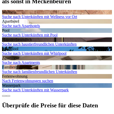
als sonst in Meckenbeuren
Wellness
Suche nach Unterkünften mit Wellness vor Ort
Aparthotel
Suche nach Aparthotels
Pool
Suche nach Unterkünften mit Pool
Haustier­freundlich
Suche nach haustierfreundlichen Unterkünften
Whirlpool
Suche nach Unterkünften mit Whirlpool
Apartment
Suche nach Apartments
Familien­freundlich
Suche nach familienfreundlichen Unterkünften
Ferien­wohnung
Nach Ferienwohnungen suchen
Wasserpark
Suche nach Unterkünften mit Wasserpark
Überprüfe die Preise für diese Daten