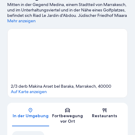
Mitten in der Gegend Medina, einem Stadtteil von Marrakesch,
und im Unterhaltungsviertel und in der Nähe eines Golfplatzes,
befindet sich Riad Le Jardin d'Abdou. Jüdischer Friedhof Miaara
und Bab Debbagh zählen zu den Sehenswürdigkeiten der
Mehr anzeigen
Region. Wer etwas unternehmen möchte, wird hier fündig:
Gerbereien und Les Bains de Marrakech. Du bist mit Kindern
unterwegs? Mit diesen Attraktionen kannst du den Kleinen
bestimmt eine Freude machen: Majorelle-Garten und Agdal-
Garten. Schnapp dir die Schläger und fröne mit Golfstunden
auf dem Golfplatz in der Nähe deinem Hobby oder erlebe beim
Reiten neue Abenteuer.
Zum Reiseführer für Marrakesch
Weitere Riads in Marrakesch anzeigen
2/3 derb Makina Arset bel Baraka, Marrakech, 40000
Auf Karte anzeigen
Karte
In der Umgebung
Fortbewegung
Restaurants
vor Ort