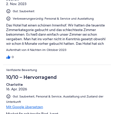
Schlecht
2. Nov. 2023
-
Ungenügend
Gut: Sauberkeit
Verbesserungswürdig: Personal & Service und Ausstattung
Das Hotel hat einen schönen Innenhof. Wir hatten die teuerste
Zimmerkategorie gebucht und das schlechteste Zimmer
bekommen. Es hieß dann einfach unser Zimmer sei schon
vergeben. Man hat ins vorher nicht in Kenntnis gesetzt obwohl
wir schon 6 Monate vorher gebucht hatten. Das Hotel hat sich
unschuldig gegeben und die Schuld auf Expedia geschoben.
Aufenthalt von 4 Nächten im Oktober 2023
Ich musste dann nach der ersten Nacht mit Expedia über den
Chat meine Situation klären. Man hat uns dann für die
0
folgenden 3 Nächte 3 alternative Hotels angeboten. Ich war
dann froh dies auch getan zu haben.
Verifizierte Bewertung
10/10 – Hervorragend
Charlotte
16. Apr. 2026
Gut: Sauberkeit, Personal & Service, Ausstattung und Zustand der
Unterkunft
Mit Google übersetzen
Mycket fin och trevlig Riad, lungt