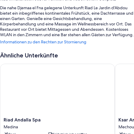
Die nahe Djemaa el Fna gelegene Unterkunft Riad Le Jardin d'Abdou
bietet ein inbegriffenes kontinentales Frühstück, eine Dachterrasse und
einen Garten. Genieße eine Gesichtsbehandlung, eine
Körperbehandlung und eine Massage im Wellnessbereich vor Ort. Das
Restaurant vor Ort bietet Mittagessen und Abendessen. Kostenloses
WLAN in den Zimmern und eine Bar stehen allen Gästen zur Verfügung.
Informationen zu den Rechten zur Stornierung
Außerdem erwarten dich Extras wie:
1 Außenpool und ein Kinderbecken, mit Sonnenliegen
Ähnliche Unterkünfte
Parken ohne Service (kostenlos)
Riad Andalla Spa
Ksar Ani
Ein kostenpflichtiger Flughafentransfer (Hin- und Rückfahrt),
Babysitting (gegen Gebühr) und ein Portier/Hotelpage
Ein Safe an der Rezeption, ein Hochzeitsservice und eine rund um
die Uhr besetzte Rezeption
Bewertungen zufolge wissen Gäste insbesondere das hilfsbereite
Personal der Unterkunft zu schätzen.
Zimmerausstattung
Riad
Ksar
Riad Andalla Spa
Ksar A
Alle individuell eingerichteten Zimmer bieten Annehmlichkeiten wie
Andalla
Anika
hochwertige Bettwaren und eine Klimaanlage sowie Aufmerksamkeiten
Medina
Mechou
Spa
Boutiqu
wie kostenloses WLAN und Safes.