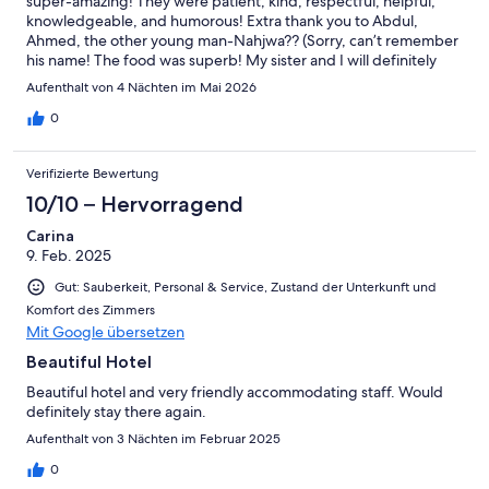
super-amazing! They were patient, kind, respectful, helpful,
knowledgeable, and humorous! Extra thank you to Abdul,
Ahmed, the other young man-Nahjwa?? (Sorry, can’t remember
his name! The food was superb! My sister and I will definitely
return. We have nothing negative to say about the place and
Aufenthalt von 4 Nächten im Mai 2026
the service. It felt like home!
0
Verifizierte Bewertung
10/10 – Hervorragend
Carina
9. Feb. 2025
Gut: Sauberkeit, Personal & Service, Zustand der Unterkunft und
Komfort des Zimmers
Mit Google übersetzen
Beautiful Hotel
Beautiful hotel and very friendly accommodating staff. Would
definitely stay there again.
Aufenthalt von 3 Nächten im Februar 2025
0