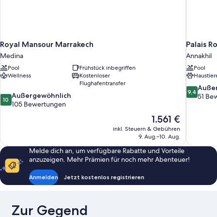
Royal Mansour Marrakech
Palais R
Medina
Annakhil
Pool
Frühstück inbegriffen
Pool
Wellness
Kostenloser
Haustier
Flughafentransfer
9.4
Auße
9,4
10.0
Außergewöhnlich
von
51 Be
10
von
105 Bewertungen
10,
10,
Außergewö
Der
1.561 €
Außergewöhnlich,
51
Preis
inkl. Steuern & Gebühren
105
Bewertun
beträgt
9. Aug.–10. Aug.
Bewertungen
1.561 €
Melde dich an, um verfügbare Rabatte und Vorteile
anzuzeigen. Mehr Prämien für noch mehr Abenteuer!
Anmelden
Jetzt kostenlos registrieren
Zur Gegend