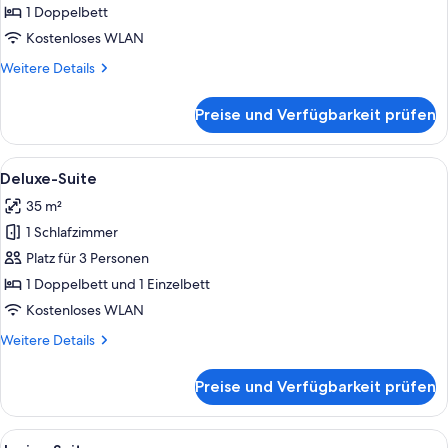
anzeigen
1 Doppelbett
Kostenloses WLAN
Weitere
Weitere Details
Details
für
Preise und Verfügbarkeit prüfen
Superior-
Zimmer
Alle
Ein Hotelzimmer mit einem großen Bet
8
Deluxe-Suite
Fotos
35 m²
für
1 Schlafzimmer
Deluxe-
Suite
Platz für 3 Personen
anzeigen
1 Doppelbett und 1 Einzelbett
Kostenloses WLAN
Weitere
Weitere Details
Details
für
Preise und Verfügbarkeit prüfen
Deluxe-
Suite
Alle
Ein Himmelbett mit Baldachin, ein Nac
6