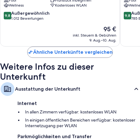
Pool
Frühstück inbegriffen
Pool
Medina
Hotel
Wellness
Kostenloses WLAN
Wellne
&
Andere Annehmlichkeiten sind zum Beispiel:
Spa
9.8
9.8
Außergewöhnlich
Auß
9,8
9,8
Bettwäsche aus ägyptischer Baumwolle und kostenlose Babybetten
Mechou
von
von
1.012 Bewertungen
785 
Kasbah
10,
10,
Badezimmer mit Duschen und Haartrocknern
Der
95 €
Außergewöhnlich,
Außerge
Tägliche Zimmerreinigung und Schreibtisch
Preis
1.012
785
inkl. Steuern & Gebühren
beträgt
9. Aug.–10. Aug.
Bewertungen
Bewert
95 €
Ähnliche Unterkünfte vergleichen
Weitere Infos zu dieser
Unterkunft
Ausstattung der Unterkunft
Internet
In allen Zimmern verfügbar: kostenloses WLAN
In einigen öffentlichen Bereichen verfügbar: kostenloser
Internetzugang per WLAN
Parkmöglichkeiten und Transfer