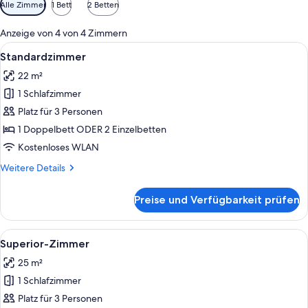
Verfügbare
Alle Zimmer
1 Bett
2 Betten
Filter
für
Anzeige von 4 von 4 Zimmern
Zimmer
Alle
Ein Hotelzimmer mit einem großen Bett
8
Standardzimmer
Fotos
22 m²
für
1 Schlafzimmer
Standardzimmer
anzeigen
Platz für 3 Personen
1 Doppelbett ODER 2 Einzelbetten
Kostenloses WLAN
Weitere
Weitere Details
Details
für
Preise und Verfügbarkeit prüfen
Standardzimmer
Alle
Ein ordentlich bezogenes Bett mit wei
7
Superior-Zimmer
Fotos
25 m²
für
1 Schlafzimmer
Superior-
Zimmer
Platz für 3 Personen