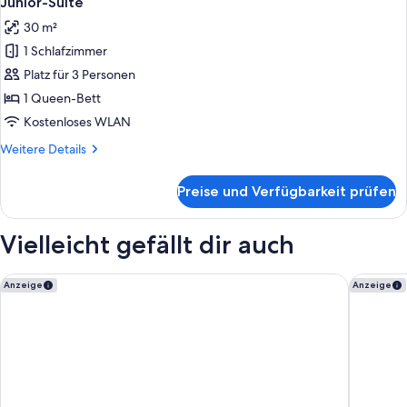
Junior-Suite
Fotos
30 m²
für
1 Schlafzimmer
Junior-
Suite
Platz für 3 Personen
anzeigen
1 Queen-Bett
Kostenloses WLAN
Weitere
Weitere Details
Details
für
Preise und Verfügbarkeit prüfen
Junior-
Suite
Vielleicht gefällt dir auch
Royal Mansour Marrakech
Palais R
Anzeige
Anzeige