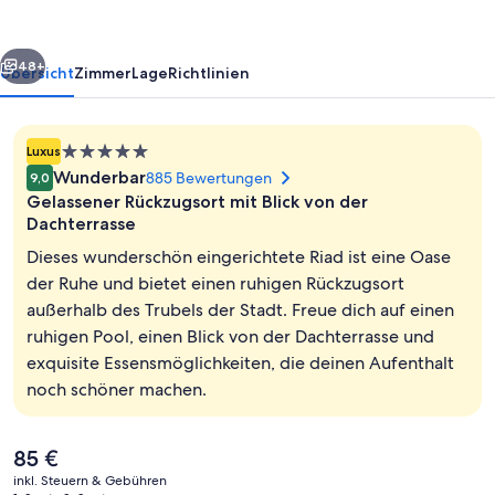
rück
Weiter
48+
Übersicht
Zimmer
Lage
Richtlinien
5.0-
Luxus
Sterne-
Wunderbar
885 Bewertungen
9,0
Unterkunft
Gelassener Rückzugsort mit Blick von der
Dachterrasse
Dieses wunderschön eingerichtete Riad ist eine Oase
der Ruhe und bietet einen ruhigen Rückzugsort
Außenpool, Liegestühle
außerhalb des Trubels der Stadt. Freue dich auf einen
ruhigen Pool, einen Blick von der Dachterrasse und
exquisite Essensmöglichkeiten, die deinen Aufenthalt
noch schöner machen.
Der
85 €
aktuelle
inkl. Steuern & Gebühren
Preis