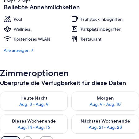
1. Sept.–2. Sept.
beträgt
Beliebte Annehmlichkeiten
85 €.
Pool
Frühstück inbegriffen
Wellness
Parkplatz inbegriffen
Kostenloses WLAN
Restaurant
Alle anzeigen
Zimmeroptionen
Überprüfe die Verfügbarkeit für diese Daten
Überprüfe die Verfügbarkeit für heute Nacht, Aug. 8 - Aug. 9.
Überprüfe die Verfügbarkeit f
Heute Nacht
Morgen
Aug. 8 - Aug. 9
Aug. 9 - Aug. 10
Überprüfe die Verfügbarkeit für dieses Wochenende, Aug. 14 -
Überprüfe die Verfügbarkeit f
Dieses Wochenende
Nächstes Wochenende
Aug. 14 - Aug. 16
Aug. 21 - Aug. 23