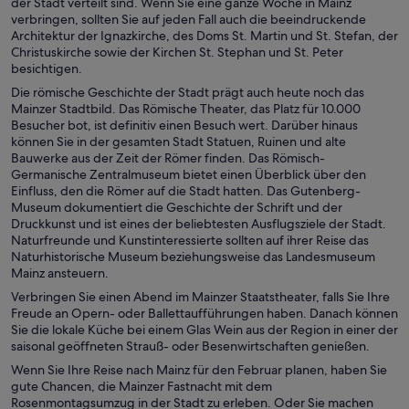
der Stadt verteilt sind. Wenn Sie eine ganze Woche in Mainz
verbringen, sollten Sie auf jeden Fall auch die beeindruckende
Architektur der Ignazkirche, des Doms St. Martin und St. Stefan, der
Christuskirche sowie der Kirchen St. Stephan und St. Peter
besichtigen.
Die römische Geschichte der Stadt prägt auch heute noch das
Mainzer Stadtbild. Das Römische Theater, das Platz für 10.000
Besucher bot, ist definitiv einen Besuch wert. Darüber hinaus
können Sie in der gesamten Stadt Statuen, Ruinen und alte
Bauwerke aus der Zeit der Römer finden. Das Römisch-
Germanische Zentralmuseum bietet einen Überblick über den
Einfluss, den die Römer auf die Stadt hatten. Das Gutenberg-
Museum dokumentiert die Geschichte der Schrift und der
Druckkunst und ist eines der beliebtesten Ausflugsziele der Stadt.
Naturfreunde und Kunstinteressierte sollten auf ihrer Reise das
Naturhistorische Museum beziehungsweise das Landesmuseum
Mainz ansteuern.
Verbringen Sie einen Abend im Mainzer Staatstheater, falls Sie Ihre
Freude an Opern- oder Ballettaufführungen haben. Danach können
Sie die lokale Küche bei einem Glas Wein aus der Region in einer der
saisonal geöffneten Strauß- oder Besenwirtschaften genießen.
Wenn Sie Ihre Reise nach Mainz für den Februar planen, haben Sie
gute Chancen, die Mainzer Fastnacht mit dem
Rosenmontagsumzug in der Stadt zu erleben. Oder Sie machen