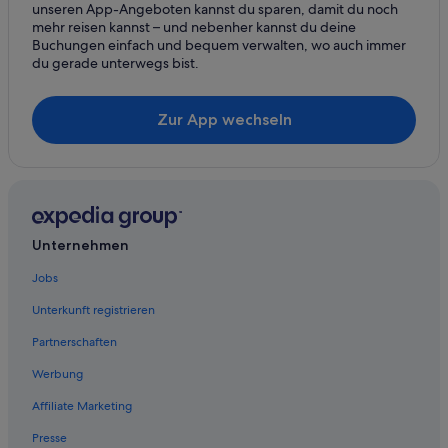
Mainz-Kastel
unseren App-Angeboten kannst du sparen, damit du noch
mehr reisen kannst – und nebenher kannst du deine
Lindner Hotels in Stadtzentrum von Mainz
Buchungen einfach und bequem verwalten, wo auch immer
Wohnungen in Rheinland-Pfalz
du gerade unterwegs bist.
Günstige in Mainz
Zur App wechseln
Hotels mit Sauna in Mainz
Centro Hotels in Altstadt Mainz
Hotels mit Frühstück in Stadtzentrum von Mainz
Stadtzentrum von Mainz Hotels
Hotels mit Parkplatz in Altstadt Mainz
Unternehmen
Moxy Hotels in Mainz
Jobs
Hotels mit Restaurant in Stadtzentrum von Mainz
Unterkunft registrieren
Golf in Mainz
Partnerschaften
Meininger Hotels in Stadtzentrum von Mainz
Werbung
Hotels mit Casino in Altstadt Mainz
Affiliate Marketing
Historische in Mainz
Presse