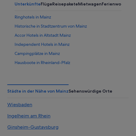
Unterkünfte
Flüge
Reisepakete
Mietwagen
Ferienwohnung
Ringhotels in Mainz
Historische in Stadtzentrum von Mainz
Accor Hotels in Altstadt Mainz
Independent Hotels in Mainz
Campingplätze in Mainz
Hausboote in Rheinland-Pfalz
Romantische in Mainz
Günstige in Rheinland-Pfalz
Urlaub nur für Erwachsene in Rheinland-Pfalz
Städte in der Nähe von Mainz
Sehenswürdige Orte
Hotels mit WLAN in Stadtzentrum von Mainz
Wiesbaden
Aparthotels in Mainz
Ingelheim am Rhein
All-Inclusive- in Stadtzentrum von Mainz
All-Inclusive- in Rheinland-Pfalz
Ginsheim-Gustavsburg
Günstige in Stadtzentrum von Mainz