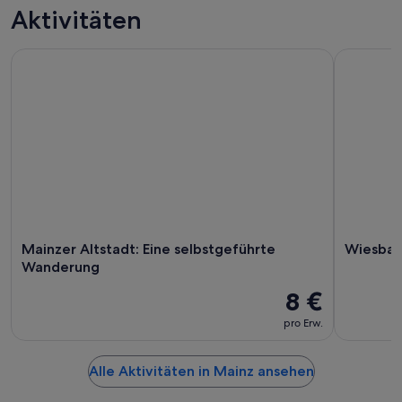
Aktivitäten
Mainzer Altstadt: Eine selbstgeführte Wanderung
Wiesbaden:
Mainzer Altstadt: Eine selbstgeführte
Wiesbade
Wanderung
8 €
pro Erw.
Alle Aktivitäten in Mainz ansehen