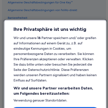
Allgemeine Geschäftsbedingungen für One Key™
Allgemeine Geschäftsbedingungen von FeWo-direkt
Barrierefreiheit
Datenschutz
Ihre Privatsphäre ist uns wichtig
Cookies
Wir und unsere
16
Partner speichern und/ oder greifen
Rechtliche Hinweise/Kontakt
auf Informationen auf einem Gerät zu, z.B. auf
eindeutige Kennungen in Cookies, um
Inhaltsrichtlinien und Melden von Inhalten
personenbezogene Daten zu verarbeiten. Sie können
Ihre Präferenzen akzeptieren oder verwalten. Klicken
Hilfe
Sie dazu bitte unten oder besuchen Sie jederzeit die
Hilfe
Seite der Datenschutzrichtlinie. Diese Präferenzen
werden unseren Partnern signalisiert und haben keinen
Flug stornieren
Einfluss auf Surfdaten.
Hotel- oder Ferienunterkunftsbuchung stornieren
Wir und unsere Partner verarbeiten Daten,
Rückerstattungsdauer
um Folgendes bereitzustellen:
Expedia-Gutschein einlösen
Verwendung genauer Standortdaten.
Endgeräteeigenschaften zur Identifikation aktiv abfragen.
Internationale Reisedokumente