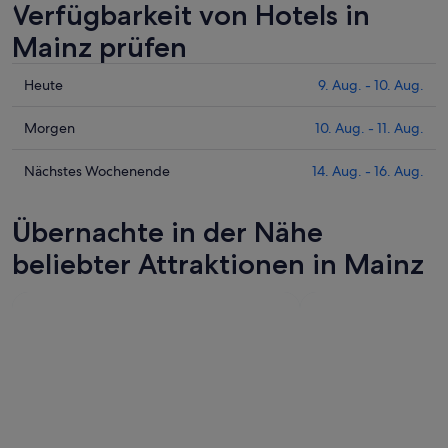
Verfügbarkeit von Hotels in
Mainz prüfen
Prüfe
Heute
9. Aug. - 10. Aug.
die
Preise
Prüfe
Morgen
10. Aug. - 11. Aug.
für
die
Mainz
Preise
Prüfe
Nächstes Wochenende
14. Aug. - 16. Aug.
heute
für
die
Nacht,
Mainz
Preise
Übernachte in der Nähe
9.
morgen
für
Aug.
Nacht,
Mainz
beliebter Attraktionen in Mainz
-
10.
am
10.
Aug.
nächsten
Aug.
-
Wochenende,
11.
14.
Aug.
Aug.
-
16.
Aug.