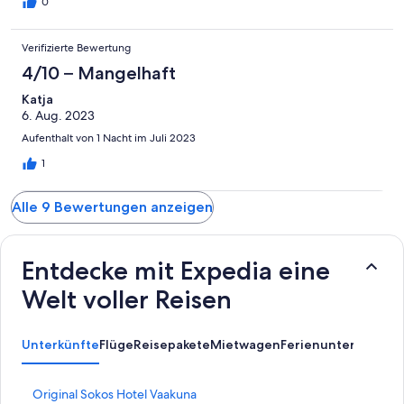
0
Verifizierte Bewertung
4/10 – Mangelhaft
Katja
6. Aug. 2023
Aufenthalt von 1 Nacht im Juli 2023
1
Alle 9 Bewertungen anzeigen
Entdecke mit Expedia eine
Welt voller Reisen
Unterkünfte
Flüge
Reisepakete
Mietwagen
Ferienunterkünfte
L
Original Sokos Hotel Vaakuna