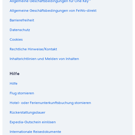
Allgemeine Geschäftsbedingungen für One Key™
a
r
k
P
Allgemeine Geschäftsbedingungen von FeWo-direkt
u
a
n
r
Barrierefreiheit
a
k
Datenschutz
Cookies
Rechtliche Hinweise/Kontakt
Inhaltsrichtlinien und Melden von Inhalten
Hilfe
Hilfe
Flug stornieren
Hotel- oder Ferienunterkunftsbuchung stornieren
Rückerstattungsdauer
Expedia-Gutschein einlösen
Internationale Reisedokumente