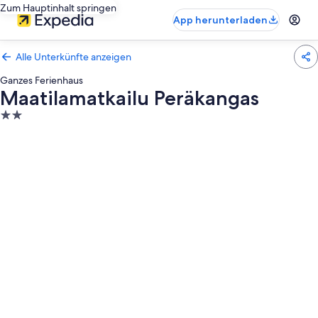
Zum Hauptinhalt springen
App herunterladen
Alle Unterkünfte anzeigen
Ganzes Ferienhaus
Maatilamatkailu Peräkangas
2.0-
Sterne-
Unterkunft
Fotogalerie
von