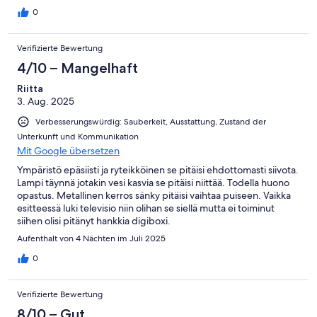
vierailu jäi 1 yön mittaiseksi juuri tilan ahtauden takia ,sekä
perusmukavuuksien puuttumisen kuten suihkun ja sisä wc takia.
0
Majoitus oli kuitenkin ihan siisti ja edullinen.
Verifizierte Bewertung
4/10 – Mangelhaft
Riitta
3. Aug. 2025
Verbesserungswürdig: Sauberkeit, Ausstattung, Zustand der
Unterkunft und Kommunikation
Mit Google übersetzen
Ympäristö epäsiisti ja ryteikköinen se pitäisi ehdottomasti siivota.
Lampi täynnä jotakin vesi kasvia se pitäisi niittää. Todella huono
opastus. Metallinen kerros sänky pitäisi vaihtaa puiseen. Vaikka
esitteessä luki televisio niin olihan se siellä mutta ei toiminut
siihen olisi pitänyt hankkia digiboxi.
Aufenthalt von 4 Nächten im Juli 2025
0
Verifizierte Bewertung
8/10 – Gut