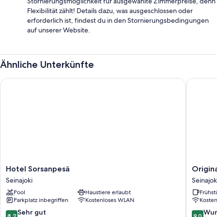
Stornierungsmöglichkeit für ausgewählte Zimmerpreise, denn
Flexibilität zählt! Details dazu, was ausgeschlossen oder
erforderlich ist, findest du in den Stornierungsbedingungen
auf unserer Website.
Ähnliche Unterkünfte
Hotel Sorsanpesä
Original
Hotel
Original
Hotel Sorsanpesä
Origin
Sorsanpesä
Sokos
Seinajoki
Seinajok
Seinajoki
Hotel
Pool
Haustiere erlaubt
Frühst
Vaakuna
Parkplatz inbegriffen
Kostenloses WLAN
Koste
Seinajok
8.2
9.0
Sehr gut
Wun
8,2
9,0