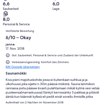
10
eine
9
von
haben
6,6
6,0
-
Bewertung
Gästebewertungen
8
eine
Sauberkeit
Lage
Hervorragend
von
haben
-
Bewertung
6
eine
Gut
von
8,0
-
Bewertung
4
Personal & Service
Okay
von
-
Bewertungen
2
Verifizierte Bewertung
Schlecht
-
6/10 – Okay
Ungenügend
janne
17. Nov. 2018
Gut: Sauberkeit, Personal & Service und Zustand der Unterkunft
Verbesserungswürdig: Komfort des Zimmers
Mit Google übersetzen
Saunamökki
Kiva pieni majoituskohde jossa ei kuitenkaan suihkua ja ja
ulkohuussi joka sijaitsi n.30m päässä mökistä. Sauna lammikon
rannassa josta pääsee kivasti pulahtamaan mikäli kylmä vesi vetää
puoleensa(marraskuussa) Sänkyt kerrossänky 3 paikkaa ja pitävät
ääntä kun käännät kylkeä eli pedit eivät sovellu ihmisille jotka
eivät ole sikeä unisia. Olin varannut 2 yötä kohteesta mutta
Aufenthalt von 2 Nächten im November 2018