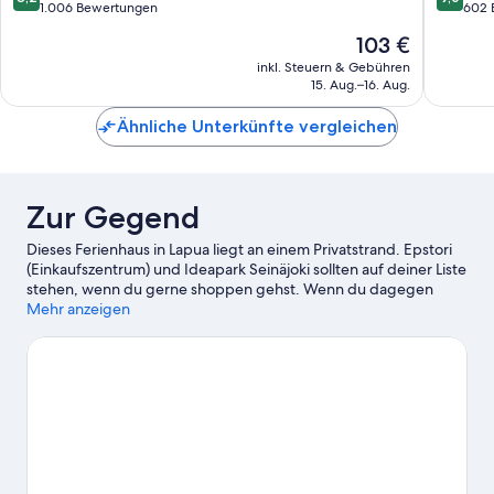
von
von
1.006 Bewertungen
602 
10,
10,
Der
103 €
Sehr
Wunder
Preis
gut,
602
inkl. Steuern & Gebühren
beträgt
15. Aug.–16. Aug.
1.006
Bewert
103 €
Bewertungen
Ähnliche Unterkünfte vergleichen
Zur Gegend
Dieses Ferienhaus in Lapua liegt an einem Privatstrand. Epstori
(Einkaufszentrum) und Ideapark Seinäjoki sollten auf deiner Liste
stehen, wenn du gerne shoppen gehst. Wenn du dagegen
lieber die Natur der Region bewunderst, bieten sich folgende
Mehr anzeigen
Ziele an: Kiikun Strand und Sahalammen Strand. Du bist mit
Kindern unterwegs? Dann ist ein Besuch dieser beiden
Attraktionen vielleicht genau das Richtige für dich:
Vergnügungspark Powerpark und Seinäjoki-Arena
(Sportanlage). Erlebe Wasserspaß pur beim Angeln ganz in der
Nähe oder genieße einfach die Natur beim Reiten.
Zum
Reiseführer für Lapua
Weitere Ferienhäuser in Lapua anzeigen