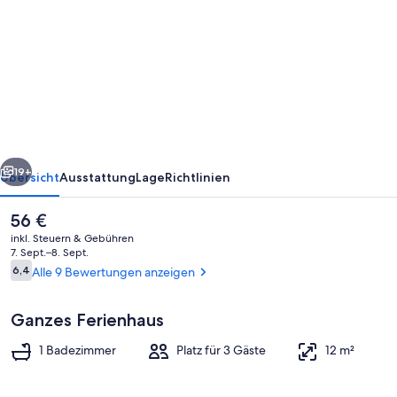
Maatilamatkailu
Peräkangas
rück
Weiter
19+
Übersicht
Ausstattung
Lage
Richtlinien
Der
56 €
aktuelle
inkl. Steuern & Gebühren
Preis
7. Sept.–8. Sept.
beträgt
Bewertungen
6,4
Alle 9 Bewertungen anzeigen
6,4 von 10.
56 €.
Ganzes Ferienhaus
1 Badezimmer
Platz für 3 Gäste
12 m²
Privatstrand