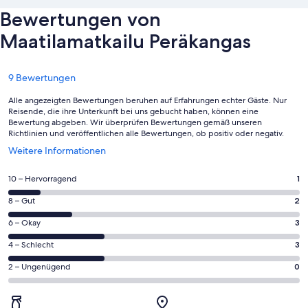
Bewertungen von
Maatilamatkailu Peräkangas
Bewertungen
9 Bewertungen
Alle angezeigten Bewertungen beruhen auf Erfahrungen echter Gäste. Nur
Reisende, die ihre Unterkunft bei uns gebucht haben, können eine
Bewertung abgeben. Wir überprüfen Bewertungen gemäß unseren
Richtlinien und veröffentlichen alle Bewertungen, ob positiv oder negativ.
Wird
Weitere Informationen
in
einem
1
10 – Hervorragend
1
neuen
von
Fenster
2
8 – Gut
2
insgesamt
geöffnet
von
9
3
6 – Okay
3
insgesamt
Gästebewertungen
von
9
3
4 – Schlecht
3
haben
insgesamt
Gästebewertungen
von
eine
9
0
2 – Ungenügend
0
haben
insgesamt
Bewertung
Gästebewertungen
von
eine
9
von
haben
insgesamt
Bewertung
Gästebewertungen