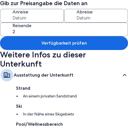
Gib zur Preisangabe die Daten an
Zimmerausstattung
Anreise
Abreise
Alle Gästezimmer im Maatilamatkailu Peräkangas bestechen durch
Komforts wie eine Klimaanlage und Bademäntel.
Reisende
Weitere Ausstattungsmerkmale und Services sind unter anderem:
Badezimmer mit Badewannen oder Duschen und Haartrocknern
Verfügbarkeit prüfen
22-Zoll-Flachbildfernseher mit DVD-Playern
Weitere Infos zu dieser
Kleiderschränke, Kochnischen und Kühlschränke
Unterkunft
Ausstattung der Unterkunft
Strand
An einem privaten Sandstrand
Ski
In der Nähe eines Skigebiets
Pool/Wellnessbereich