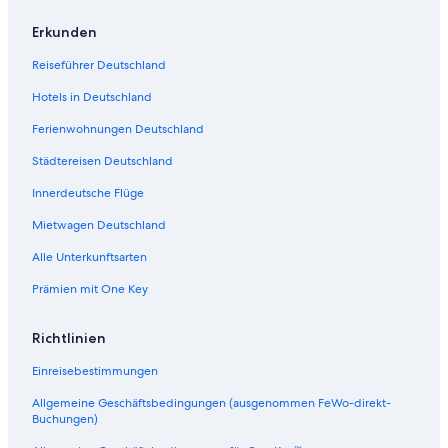
f
f
ö
n
f
f
Erkunden
e
n
f
t
e
n
Reiseführer Deutschland
:
t
e
O
:
t
Hotels in Deutschland
r
H
:
Ferienwohnungen Deutschland
i
o
P
g
t
a
Städtereisen Deutschland
i
e
r
n
l
k
Innerdeutsche Flüge
a
l
H
l
i
o
Mietwagen Deutschland
S
A
t
Alle Unterkunftsarten
o
l
e
k
m
l
Prämien mit One Key
o
a
H
s
ä
H
r
Richtlinien
o
m
t
ä
Einreisebestimmungen
e
P
l
o
Allgemeine Geschäftsbedingungen (ausgenommen FeWo-direkt-
Buchungen)
V
w
a
e