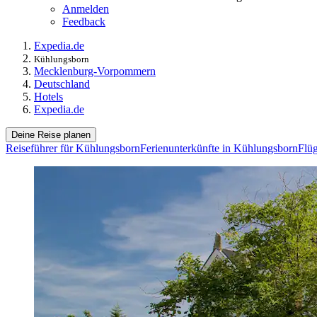
Anmelden
Feedback
Expedia.de
Kühlungsborn
Mecklenburg-Vorpommern
Deutschland
Hotels
Expedia.de
Deine Reise planen
Reiseführer für Kühlungsborn
Ferienunterkünfte in Kühlungsborn
Flü