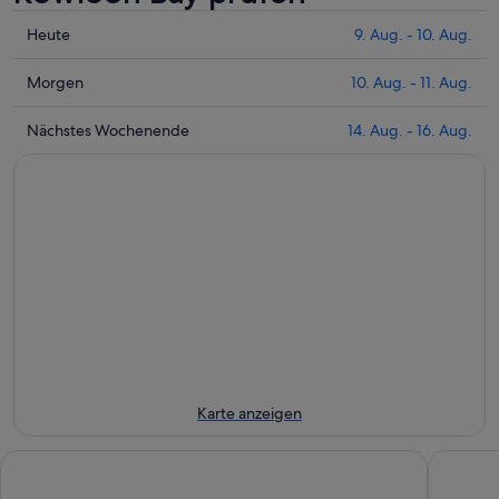
Prüfe
Heute
9. Aug. - 10. Aug.
die
Preise
Prüfe
Morgen
10. Aug. - 11. Aug.
nahe
die
Kowloon
Preise
Prüfe
Nächstes Wochenende
14. Aug. - 16. Aug.
Bay
nahe
die
für
Kowloon
Preise
heute
Bay
nahe
Nacht,
für
Kowloon
9.
morgen
Bay
Aug.
Nacht,
für
-
10.
nächstes
10.
Aug.
Wochenende,
Aug.
-
14.
11.
Aug.
Aug.
-
16.
Karte anzeigen
Aug.
Harbour Grand Kowloon
Eaton H