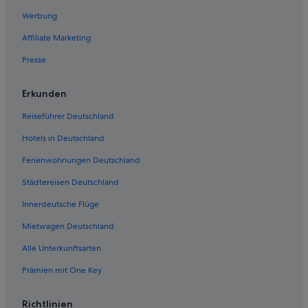
Kowloon Hotels
Werbung
Hung Hom: Hotels
Affiliate Marketing
Causeway Bay: Hotels
Presse
5-Sterne-Hotels in Tsim Sha Tsui
Hotels nahe Einkaufsstraße Nathan Road
Erkunden
Historische in Kowloon
Reiseführer Deutschland
Ho Man Tin: Hotels
Hotels in Deutschland
Hotels nahe Bahnhof Hongkong Jordan
Ferienwohnungen Deutschland
Eastern Kowloon: Hotels
Städtereisen Deutschland
San Po Kong: Hotels
Innerdeutsche Flüge
Hotels nahe Obstmarkt Yau Ma Tei
Mietwagen Deutschland
Taikoo Shing Hotels
Alle Unterkunftsarten
Hotels nahe Kowloon Bay
Prämien mit One Key
Business in Kowloon
Boutique- in Tsim Sha Tsui
Richtlinien