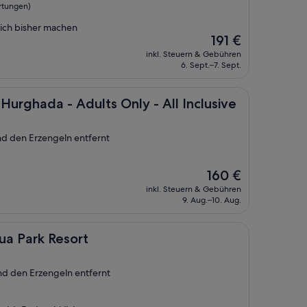
rtungen)
 ich bisher machen
Der
191 €
Preis
inkl. Steuern & Gebühren
beträgt
6. Sept.–7. Sept.
191 €
- Adults Only - All Inclusive
Hurghada - Adults Only - All Inclusive
nd den Erzengeln entfernt
Der
160 €
Preis
inkl. Steuern & Gebühren
beträgt
9. Aug.–10. Aug.
160 €
esort
ua Park Resort
und den Erzengeln entfernt