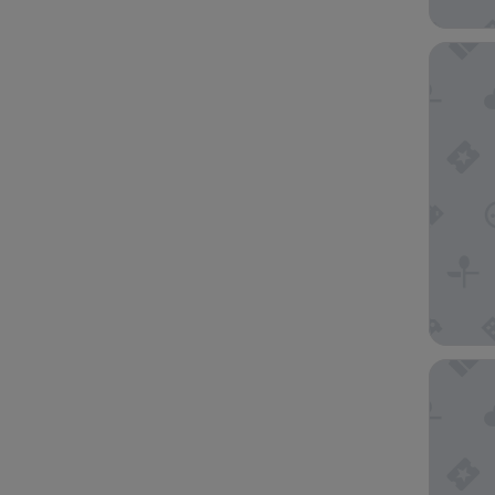
SUNRISE
SeaView 