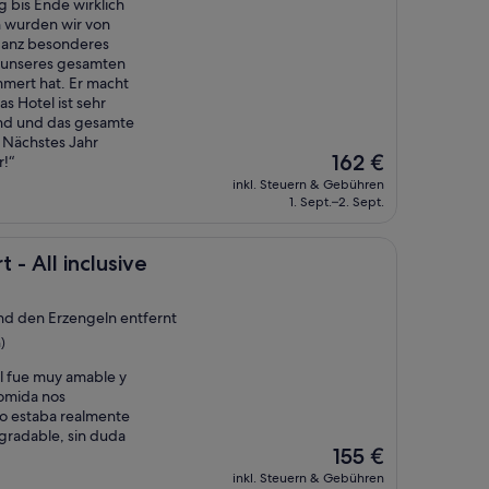
 bis Ende wirklich
n wurden wir von
ganz besonderes
 unseres gesamten
mert hat. Er macht
as Hotel ist sehr
end und das gesamte
 Nächstes Jahr
Der
162 €
!“
Preis
inkl. Steuern & Gebühren
beträgt
1. Sept.–2. Sept.
162 €
clusive
 - All inclusive
und den Erzengeln entfernt
)
al fue muy amable y
comida nos
do estaba realmente
gradable, sin duda
Der
155 €
Preis
inkl. Steuern & Gebühren