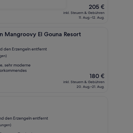
Der
205 €
Preis
inkl. Steuern & Gebühren
beträgt
11. Aug.–12. Aug.
205 €
oovy El Gouna Resort
on Mangroovy El Gouna Resort
nd den Erzengeln entfernt
gen)
ge, sehr moderne
uvorkommendes
Der
180 €
Preis
inkl. Steuern & Gebühren
beträgt
20. Aug.–21. Aug.
180 €
und den Erzengeln entfernt
tungen)