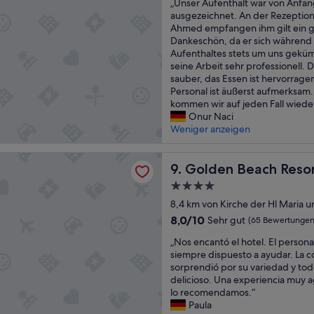
„
„Unser Aufenthalt war von Anfang
d
i
10,
d
d
U
ausgezeichnet. An der Rezeptio
e
n
Sehr
z
l
n
Ahmed empfangen ihm gilt ein 
n
s
gut,
u
y
s
Dankeschön, da er sich während
i
I
(6
v
a
e
Aufenthaltes stets um uns geküm
c
n
Bewertungen)
o
n
r
seine Arbeit sehr professionell. D
h
n
r
d
A
sauber, das Essen ist hervorrag
b
e
k
h
u
Personal ist äußerst aufmerksam.
i
i
o
e
f
kommen wir auf jeden Fall wieder
s
n
m
l
e
Onur Naci
h
e
m
p
n
Weniger anzeigen
e
n
e
f
t
r
w
n
u
h
m
u
d
each Resort - All inclusive
l
a
Golden Beach Resort - All in
9. Golden Beach Resort
a
n
e
“
l
c
d
s
4.0-
t
h
e
P
Sterne-
w
8,4 km von Kirche der Hl Maria 
e
r
e
Unterkunft
a
n
8.0
b
8,0/10
r
Sehr gut
(65 Bewertungen
r
d
von
a
s
„
v
„Nos encantó el hotel. El person
u
10,
r
o
N
o
siempre dispuesto a ayudar. La 
r
Sehr
e
n
o
n
sorprendió por su variedad y to
f
gut,
n
a
s
A
delicioso. Una experiencia muy a
t
(65
K
l
e
n
lo recomendamos.“
e
Bewertungen)
u
.
n
f
Paula
!
r
“