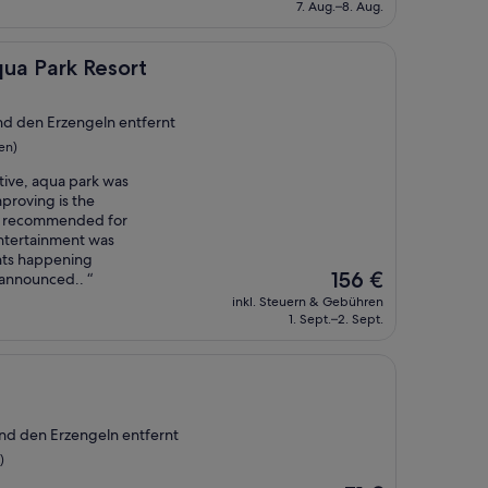
beträgt
7. Aug.–8. Aug.
155 €
esort
ua Park Resort
und den Erzengeln entfernt
en)
ntive, aqua park was
mproving is the
is recommended for
ntertainment was
ents happening
Der
156 €
 announced.. “
Preis
inkl. Steuern & Gebühren
beträgt
1. Sept.–2. Sept.
156 €
und den Erzengeln entfernt
)