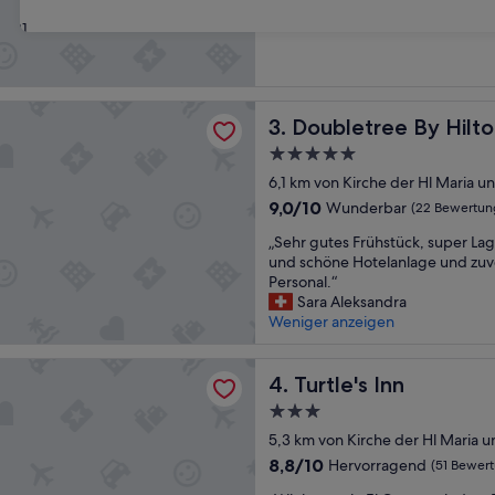
d
von
e
10,
31
l
Wunderbar,
i
(153
c
Bewertungen)
i
ree By Hilton Mangroovy El Gouna Resort
Doubletree By Hilton Mangr
o
3. Doubletree By Hilt
u
5.0-
s
Sterne-
6,1 km von Kirche der Hl Maria u
b
Unterkunft
r
9.0
9,0/10
Wunderbar
(22 Bewertun
e
von
„
„Sehr gutes Frühstück, super La
a
10,
S
und schöne Hotelanlage und z
k
Wunderbar,
e
Personal.“
f
(22
h
Sara Aleksandra
a
Bewertungen)
r
Weniger anzeigen
s
g
t
u
,
Inn
t
Turtle's Inn
4. Turtle's Inn
q
e
u
3.0-
s
i
Sterne-
F
5,3 km von Kirche der Hl Maria 
e
Unterkunft
r
t
8.8
8,8/10
Hervorragend
(51 Bewer
ü
a
von