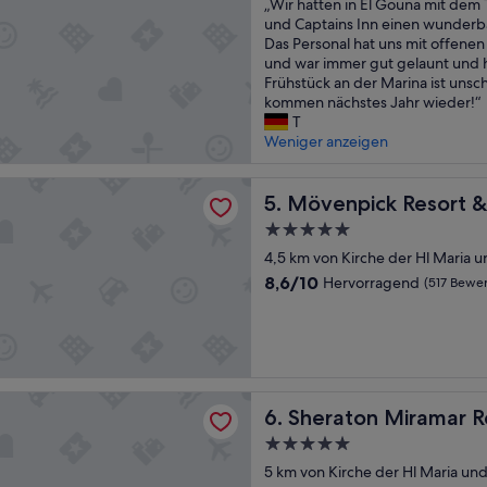
„
h
„Wir hatten in El Gouna mit dem 
n
10,
W
s
und Captains Inn einen wunderb
d
Hervorragend,
i
t
Das Personal hat uns mit offen
c
(51
r
ü
und war immer gut gelaunt und hi
o
Bewertungen)
h
c
Frühstück an der Marina ist unsch
z
a
k
kommen nächstes Jahr wieder!“
y
t
,
T
.
t
s
Weniger anzeigen
K
e
u
a
n
p
r
ck Resort & Spa El Gouna
i
Mövenpick Resort & Spa El
e
5. Mövenpick Resort &
e
n
r
e
5.0-
E
L
m
Sterne-
l
4,5 km von Kirche der Hl Maria 
a
a
Unterkunft
G
g
n
8.6
8,6/10
Hervorragend
(517 Bewe
o
e
d
von
u
,
M
10,
n
s
o
Hervorragend,
a
e
h
(517
m
h
a
Bewertungen)
i
r
m
n Miramar Resort El Gouna
Sheraton Miramar Resort El
t
6. Sheraton Miramar R
m
m
d
o
e
5.0-
e
d
d
Sterne-
5 km von Kirche der Hl Maria un
m
e
a