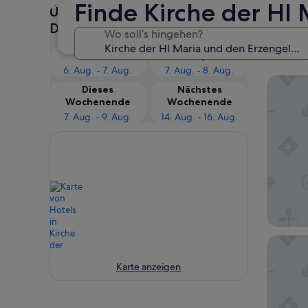
Finde Kirche der Hl
Empf
Überprüfe die Preise für diese
Unse
Daten
Wo soll’s hingehen?
Erze
Heute
Morgen
6. Aug. - 7. Aug.
7. Aug. - 8. Aug.
Creek H
Dieses
Nächstes
Wochenende
Wochenende
7. Aug. - 9. Aug.
14. Aug. - 16. Aug.
Steigen
Karte anzeigen