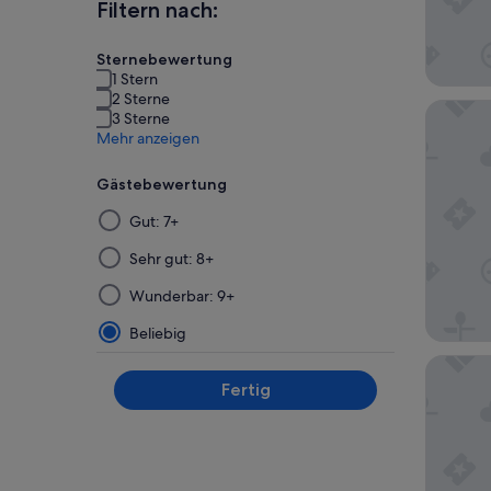
Filtern nach:
Sternebewertung
1 Stern
2 Sterne
Doublet
3 Sterne
Mehr anzeigen
Gästebewertung
Die
Gut: 7+
Ergebnisse
werden
Sehr gut: 8+
nach
Wunderbar: 9+
der
Auswahl
Beliebig
und
Turtle's 
Anwendung
Fertig
eines
Filters
auf
einer
neuen