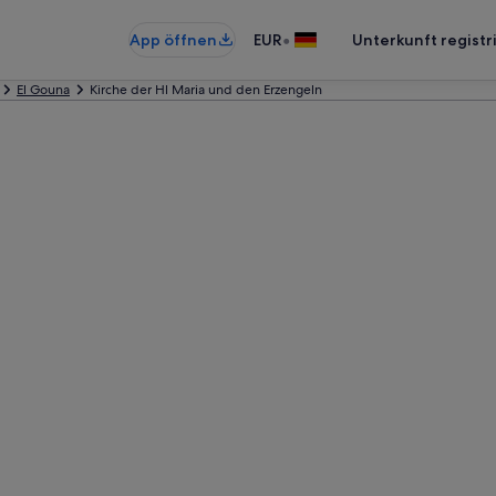
•
App öffnen
EUR
Unterkunft registr
El Gouna
Kirche der Hl Maria und den Erzengeln