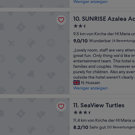
c
a
Weniger anzeigen
!
z
a
n
!
u
n
g
“
r
 Azalea Aqua Park Resort
t
SUNRISE Azalea Aqua Park R
b
10. SUNRISE Azalea Aq
l
ó
i
a
2.5-
e
s
u
Sterne-
l
9,5 km von Kirche der Hl Maria 
E
b
Unterkunft
h
n
9.0
9,0/10
.
Wunderbar
(4 Bewertung
o
d
von
D
„
t
„Lovely room, staff are very atte
e
10,
a
L
e
great fun. Only thing we'd like i
w
Wunderbar,
s
o
l
entertainment team. This hotel 
i
(4
P
v
.
families and couples. However e
r
Bewertungen)
e
e
E
purely for children. Also any ev
k
r
l
l
outside the hotel weren't clearly
l
s
y
p
N.Hussain
i
o
r
e
Weniger anzeigen
c
n
o
r
h
a
o
s
a
Turtles
l
m
SeaView Turtles
o
11. SeaView Turtles
u
h
,
n
s
a
3.5-
s
a
g
t
Sterne-
t
11,4 km von Kirche der Hl Maria 
l
e
u
Unterkunft
a
f
z
8.2
8,2/10
Sehr gut
n
(10 Bewertungen
f
u
e
von
s