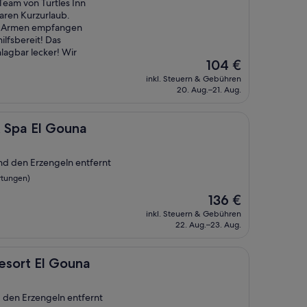
Team von Turtles Inn
aren Kurzurlaub.
en Armen empfangen
lfsbereit! Das
lagbar lecker! Wir
Der
104 €
Preis
inkl. Steuern & Gebühren
beträgt
20. Aug.–21. Aug.
104 €
 Gouna
 Spa El Gouna
und den Erzengeln entfernt
rtungen)
Der
136 €
Preis
inkl. Steuern & Gebühren
beträgt
22. Aug.–23. Aug.
136 €
 Gouna
esort El Gouna
d den Erzengeln entfernt