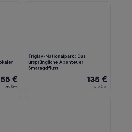
ührung Erlebnis mit lokaler Verkostung
Triglav-Nationalpark : Das ursprüngliche Abenteu
Triglav-Nationalpark : Das
lokaler
ursprüngliche Abenteuer
Smaragdfluss
55 €
135 €
pro Erw.
pro Erw.
 Bleder See, die Postojna-Höhle und das Predjama-Schloss au
Das beste Rafting auf der Sava in Bled