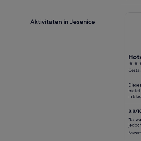
Hotel P
Aktivitäten in Jesenice
Hote
4
Res
out
Cesta
Bled
of
5
Dieses
bietet
in Ble
Frühs
(koste
8,8
/
1
"Es wa
jedoch
Bewerte