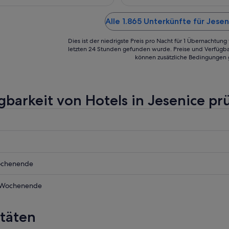
Aug.
Alle 1.865 Unterkünfte für Jese
Dies ist der niedrigste Preis pro Nacht für 1 Übernachtun
letzten 24 Stunden gefunden wurde. Preise und Verfügba
können zusätzliche Bedingungen 
gbarkeit von Hotels in Jesenice pr
ochenende
 Wochenende
itäten
nde,