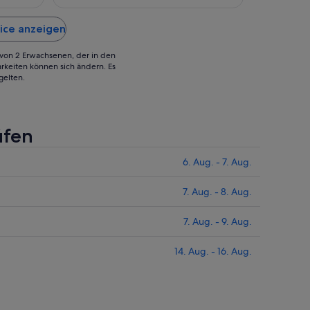
alles Recht neu und sehr sauber.
Sept.
Aug.
Besonders schön ist das große Stadtbild
über dem Bett gewesen, was den Raum
nice anzeigen
ein angenehmes Klima gegeben hat.
Erfreulich waren ..."
g von 2 Erwachsenen, der in den
rkeiten können sich ändern. Es
gelten.
üfen
6. Aug. - 7. Aug.
7. Aug. - 8. Aug.
7. Aug. - 9. Aug.
14. Aug. - 16. Aug.