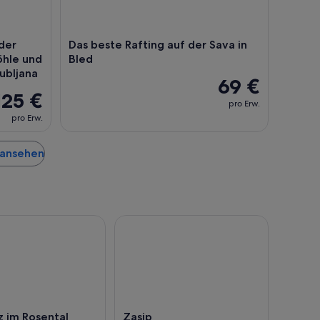
der
Das beste Rafting auf der Sava in
̈hle und
Bled
ubljana
69 €
125 €
pro Erw.
pro Erw.
e ansehen
tz im Rosental
Zasip