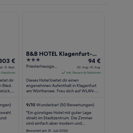
B&B HOTEL Klagenfurt-City
nd einer hölzernen Brücke.
B&B HOTEL Klagenfurt-
Der
3
Der
303 €
City
94 €
Preis
out
Preis
Priesterhausgasse
pt.–5. Sept.
30. Aug.–31. Aug.
5 Klagenfurt am
beträgt
of
beträgt
 & Gebühren
inkl. Steuern & Gebühren
Woerthersee
303 €
5
94 €
etet dir
Dieses Hotel bietet dir einen
pro
pro
n Bled.
angenehmen Aufenthalt in Klagenfurt
stück,
Nacht
am Wörthersee. Freu dich auf WLAN-
Nacht
os) und
Internetzugang (kostenlos), Frühstück
vom
vom
(gegen Gebühr) und ...
4.
30.
ungen)
9
/
10
Wunderbar! (50 Bewertungen)
Sept.
Aug.
swahl.
"Ein günstiges Hotel mit guter Lage
bis
bis
 und
direkt im Stadtzentrum. Die Zimmer
zum
zum
sind einfach aber modern und
5.
31.
freundlich eingerichtet. Generell war
Bewertet am 31. Juli 2026