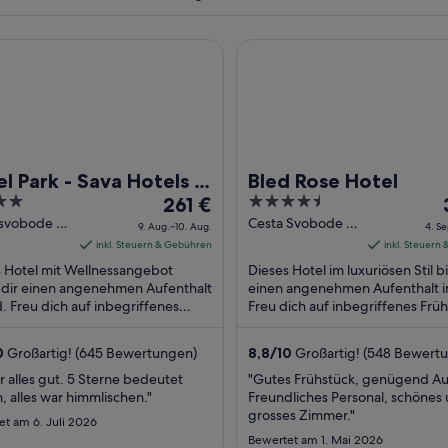
ark - Sava Hotels & Resorts
Bled Rose Hotel
Ein Fluss fließt durch eine felsige Schlucht mit üppiger grüner Vegetation u
l Park - Sava Hotels &
Bled Rose Hotel
Der
4.5
orts
261 €
Preis
out
 svobode 15
Cesta Svobode 8
9. Aug.–10. Aug.
4. Se
Bled
beträgt
of
inkl. Steuern & Gebühren
inkl. Steuern
261 €
5
 Hotel mit Wellnessangebot
Dieses Hotel im luxuriösen Stil bi
pro
 dir einen angenehmen Aufenthalt
einen angenehmen Aufenthalt i
d. Freu dich auf inbegriffenes
Nacht
Freu dich auf inbegriffenes Früh
tück, WLAN-Internetzugang
WLAN-Internetzugang (kostenl
vom
nlos) und Wellnessbereich. ...
Zimmerservice ...
9.
0
Großartig! (645 Bewertungen)
8,8
/
10
Großartig! (548 Bewert
Aug.
r alles gut. 5 Sterne bedeutet
"Gutes Frühstück, genügend Au
bis
, alles war himmlischen."
Freundliches Personal, schönes
zum
grosses Zimmer."
t am 6. Juli 2026
10.
Bewertet am 1. Mai 2026