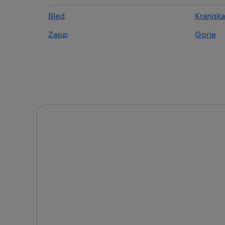
Bled
Kranjsk
Zasip
Gorje