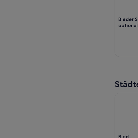
Bleder S
optional
Städt
Bled