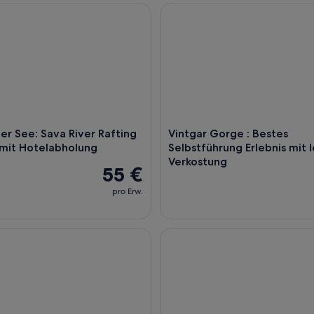
 See: Sava River Rafting Erlebnis mit Hotelabholung
Vintgar Gorge : Bestes Selbstf
nde,
er See: Sava River Rafting
Vintgar Gorge : Bestes
 mit Hotelabholung
Selbstführung Erlebnis mit 
Verkostung
55 €
pro Erw.
fahrt ab Ljubljana mit optionalen Outdoor-Aktivitäten
Slowenische Höhepunkte - der