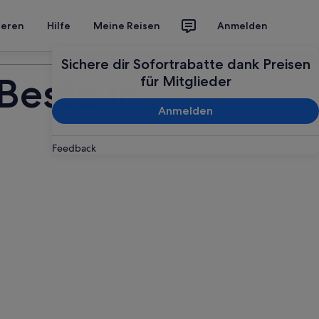
ieren
Hilfe
Meine Reisen
Anmelden
Deine Reise planen
Sichere dir Sofortrabatte dank Preisen
Beste in
für Mitglieder
Anmelden
Feedback