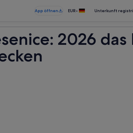
•
App öffnen
EUR
Unterkunft registr
senice: 2026 das 
decken