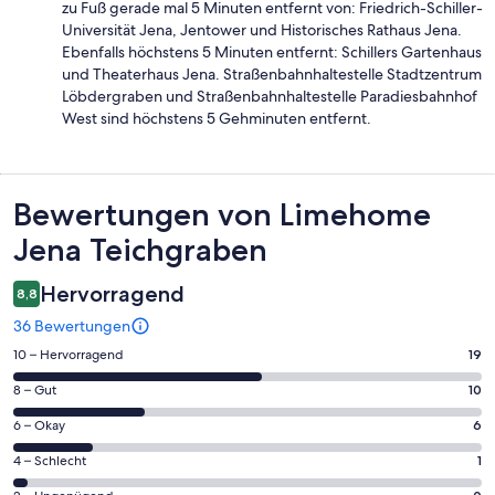
zu Fuß gerade mal 5 Minuten entfernt von: Friedrich-Schiller-
Universität Jena, Jentower und Historisches Rathaus Jena.
Ebenfalls höchstens 5 Minuten entfernt: Schillers Gartenhaus
und Theaterhaus Jena. Straßenbahnhaltestelle Stadtzentrum
Löbdergraben und Straßenbahnhaltestelle Paradiesbahnhof
West sind höchstens 5 Gehminuten entfernt.
Bewertungen
Bewertungen von Limehome
Jena Teichgraben
Hervorragend
8,8
36 Bewertungen
19
10 – Hervorragend
19
von
10
8 – Gut
10
insgesamt
von
36
6
6 – Okay
6
insgesamt
Gästebewertungen
von
36
1
4 – Schlecht
1
haben
insgesamt
Gästebewertungen
von