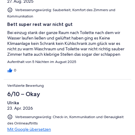
27. Aug. 2025
Verbesserungswürdig: Sauberkeit, Komfort des Zimmers und
Kommunikation
Bett super rest war nicht gut
Bei einzug stank der ganze Raum nach Toilette nach dem wir
Wasser laufen ließen und gelüftet haben ging es Keine
Klimaanlage kein Schrank kein Kühlschrank zum glück war es
nicht zu warm Waschraum und Toilette war nicht richtig sauber
Zimmer hatte auch klebrige Stellen das sogar der schlappen
hängen blieb Der Tisch hatte flecken die schon älter waren Das
Aufenthalt von 5 Nächten im August 2025
einzige was gut war war das Bett Telefonischer Service läst auch
zu wünschen übrig Das nächste mal nur noch Hotels mit
0
Rezeption
Verifizierte Bewertung
6/10 – Okay
Ulrika
23. Apr. 2026
Verbesserungswürdig: Check-in, Kommunikation und Genauigkeit
des Onlineauftritts
Mit Google übersetzen