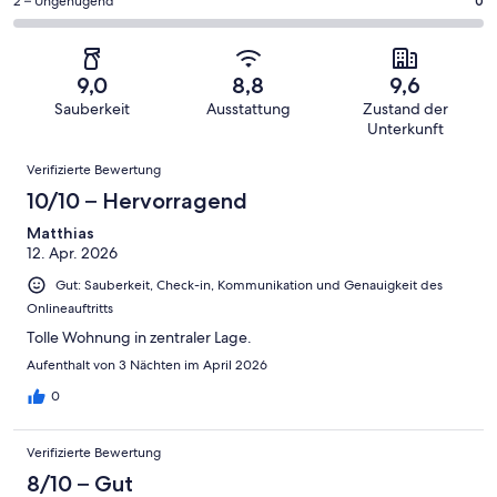
eine
36
0
2 – Ungenügend
0
haben
insgesamt
Bewertung
Gästebewertungen
von
eine
36
von
haben
insgesamt
Bewertung
Gästebewertungen
10
eine
36
von
haben
9,0
8,8
9,6
-
Bewertung
Gästebewertungen
8
eine
Sauberkeit
Ausstattung
Zustand der
Hervorragend
von
haben
-
Bewertung
Unterkunft
6
eine
Gut
von
Bewertungen
-
Bewertung
Verifizierte Bewertung
4
Okay
von
10/10 – Hervorragend
-
2
Schlecht
Matthias
-
12. Apr. 2026
Ungenügend
Gut: Sauberkeit, Check-in, Kommunikation und Genauigkeit des
Onlineauftritts
Tolle Wohnung in zentraler Lage.
Aufenthalt von 3 Nächten im April 2026
0
Verifizierte Bewertung
8/10 – Gut