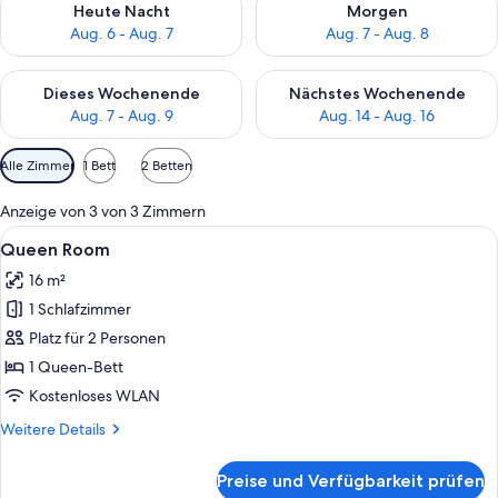
Heute Nacht
Morgen
Aug. 6 - Aug. 7
Aug. 7 - Aug. 8
Überprüfe die Verfügbarkeit für dieses Wochenende, Aug. 7 - 
Überprüfe die Verfügbarkeit f
Dieses Wochenende
Nächstes Wochenende
Aug. 7 - Aug. 9
Aug. 14 - Aug. 16
Verfügbare
Alle Zimmer
1 Bett
2 Betten
Filter
für
Anzeige von 3 von 3 Zimmern
Zimmer
Alle
Ein Hotelzimmer mit einem großen Bet
8
Queen Room
Fotos
16 m²
für
1 Schlafzimmer
Queen
Room
Platz für 2 Personen
anzeigen
1 Queen-Bett
Kostenloses WLAN
Weitere
Weitere Details
Details
für
Preise und Verfügbarkeit prüfen
Queen