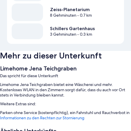
Zeiss-Planetarium
8 Gehminuten
- 0.7 km
Schillers Gartenhaus
3 Gehminuten
- 0.3 km
Mehr zu dieser Unterkunft
Limehome Jena Teichgraben
Das spricht für diese Unterkunft
Limehome Jena Teichgraben bietet eine Wäscherei und mehr.
Kostenloses WLAN in den Zimmern sorgt dafür, dass du auch vor Ort
stets in Verbindung bleiben kannst.
Weitere Extras sind:
Parken ohne Service (kostenpflichtig), ein Fahrstuhl und Rauchverbot in
der Unterkunft
Informationen zu den Rechten zur Stornierung
Zimmerausstattung
Ähnliche Unterkünfte