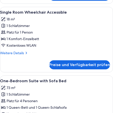
Room
Alle
Ein ordentlich eingerichtetes Hotelzi
7
Single Room Wheelchair Accessible
Fotos
18 m²
für
1 Schlafzimmer
Single
Room
Platz für 1 Person
Wheelchair
1 Komfort-Einzelbett
Accessible
Kostenloses WLAN
anzeigen
Weitere
Weitere Details
Details
für
Preise und Verfügbarkeit prüfen
Single
Room
Wheelchair
Alle
Ein modernes Hotelzimmer mit einem 
10
Accessible
One-Bedroom Suite with Sofa Bed
Fotos
73 m²
für
1 Schlafzimmer
One-
Bedroom
Platz für 4 Personen
Suite
1 Queen-Bett und 1 Queen-Schlafsofa
with