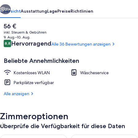
rück
Weiter
31+
Übersicht
Ausstattung
Lage
Preise
Richtlinien
Der
56 €
aktuelle
inkl. Steuern & Gebühren
Preis
9. Aug.–10. Aug.
beträgt
Bewertungen
Hervorragend
8,8
Alle 36 Bewertungen anzeigen
8,8 von 10.
56 €.
Beliebte Annehmlichkeiten
Kostenloses WLAN
Wäscheservice
Außenbereich
Parkplätze verfügbar
Alle anzeigen
Zimmeroptionen
Überprüfe die Verfügbarkeit für diese Daten
Überprüfe die Verfügbarkeit für heute Nacht, Aug. 6 - Aug. 7.
Überprüfe die Verfügbarkeit f