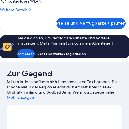
Kostenloses WLAN
Sofa
Weitere
Weitere Details
Bed
Details
anzeigen
für
Preise und Verfügbarkeit prüfen
One-
Bedroom
Suite
Melde dich an, um verfügbare Rabatte und Vorteile
with
anzuzeigen. Mehr Prämien für noch mehr Abenteuer!
Sofa
Bed
Anmelden
Jetzt kostenlos registrieren
Zur Gegend
Mitten in Jena befindet sich Limehome Jena Teichgraben. Die
schöne Natur der Region erlebst du hier: Naturpark Saale-
Unstrut-Triasland und Südbad Jena. Wenn du dagegen eher
kulturell interessiert bist, ist Folgendes empfehlenswert:
Mehr anzeigen
Optisches Museum Jena und Theaterhaus Jena. Ebenfalls einen
Besuch wert sind diese beiden Highlights: Botanischer Garten
Jena und Zeiss-Planetarium.
Zum Reiseführer für Jena
Weitere Aparthotels in Jena anzeigen