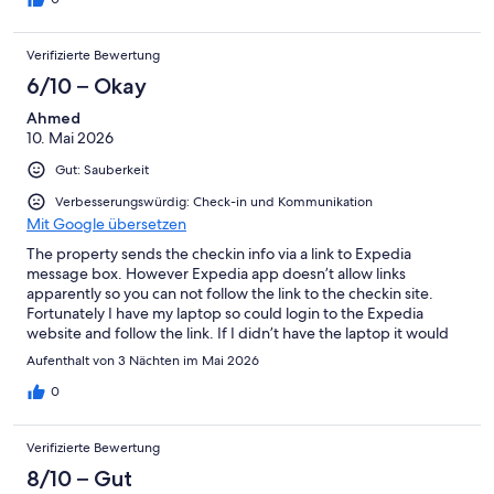
Verifizierte Bewertung
6/10 – Okay
Ahmed
10. Mai 2026
Gut: Sauberkeit
Verbesserungswürdig: Check-in und Kommunikation
Mit Google übersetzen
The property sends the checkin info via a link to Expedia
message box. However Expedia app doesn’t allow links
apparently so you can not follow the link to the checkin site.
Fortunately I have my laptop so could login to the Expedia
website and follow the link. If I didn’t have the laptop it would
have been very hard to do the checkin. There is nobody at the
Aufenthalt von 3 Nächten im Mai 2026
property to help, no reception or front desk or anybody. It is all
based on the code that is supposed to be sent you after
0
finishing a lengthy check in process that requires uploading
documents and taking photos. It would have been much easier
Verifizierte Bewertung
to have the link sent as text with the explicit url to copy and
paste from Expedia messages in the app.
8/10 – Gut