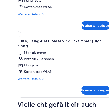
1 King-Bett
View)
Kostenloses WLAN
anzeigen
Weitere
Weitere Details
Details
für
Preise anzeige
Standardzimmer,
1 King-
Bett,
Alle
Eine Küche mit Blick auf das 
2
barrierefrei
Suite, 1 King-Bett, Meerblick, Eckzimmer (High
Fotos
(Waikiki
Floor)
View)
für
1 Schlafzimmer
Suite,
Platz für 2 Personen
1 King-
1 King-Bett
Bett,
Meerblick,
Kostenloses WLAN
Eckzimmer
Weitere
Weitere Details
(High
Details
für
Floor)
Preise anzeige
Suite,
anzeigen
1 King-
Bett,
Vielleicht gefällt dir auch
Meerblick,