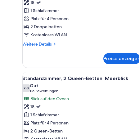
18 m²
(Waikiki
1 Schlafzimmer
View)
Platz für 4 Personen
anzeigen
2 Doppelbetten
Kostenloses WLAN
Weitere
Weitere Details
Details
für
Preise anzeige
Standardzimmer,
2 Doppelbetten
(Waikiki
Alle
Ein Hotelzimmer mit großem Fe
6
View)
Standardzimmer, 2 Queen-Betten, Meerblick
Fotos
Gut
für
7,8
7,8 von 10
(116
116 Bewertungen
Standardzimmer,
Bewertungen)
Blick auf den Ozean
2 Queen-
18 m²
Betten,
1 Schlafzimmer
Meerblick
Platz für 4 Personen
anzeigen
2 Queen-Betten
Kostenloses WLAN