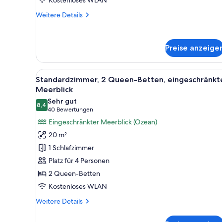
Weitere
Weitere Details
Details
für
Standardzimmer,
Preise anzeige
2 Queen-
Betten,
Meerblick
Alle
Ein modernes Hotelzimmer mit
10
Standardzimmer, 2 Queen-Betten, eingeschränkt
Fotos
Meerblick
für
Sehr gut
8,4
Standardzimmer,
8,4 von 10
(40
40 Bewertungen
2 Queen-
Bewertungen)
Eingeschränkter Meerblick (Ozean)
Betten,
20 m²
eingeschränkter
1 Schlafzimmer
Meerblick
Platz für 4 Personen
anzeigen
2 Queen-Betten
Kostenloses WLAN
Weitere
Weitere Details
Details
für