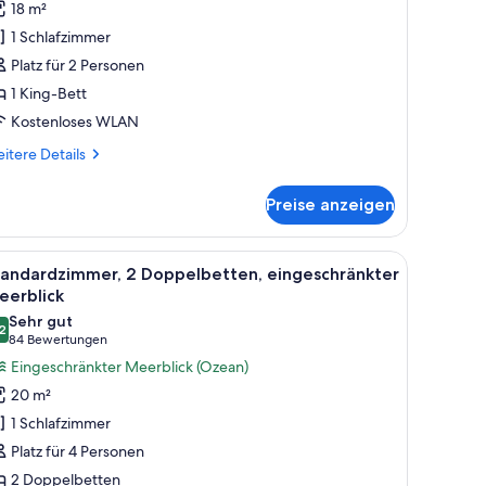
18 m²
ett,
1 Schlafzimmer
eerblick
Platz für 2 Personen
nzeigen
1 King-Bett
Kostenloses WLAN
itere
itere Details
tails
r
Preise anzeigen
andardzimmer,
King-
tt,
t, einem Holzkopfteil, zwei Nachttischen mit Lampen und jeweils einem Blu
le
Ein Hotelzimmer mit Bett, einem blauen Sofa,
6
erblick
tandardzimmer, 2 Doppelbetten, eingeschränkter
otos
eerblick
ür
Sehr gut
2
tandardzimmer,
8,2 von 10
(84
84 Bewertungen
 Doppelbetten,
Bewertungen)
Eingeschränkter Meerblick (Ozean)
ingeschränkter
20 m²
eerblick
1 Schlafzimmer
nzeigen
Platz für 4 Personen
2 Doppelbetten