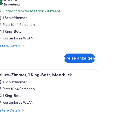
ommunications)
0
ite,
8,0 von 10
(1
1 Bewertung
King-
Bewertung)
Eingeschränkter Meerblick (Ozean)
ett,
1 Schlafzimmer
ollstuhlgeeignete
Platz für 4 Personen
usche
1 King-Bett
Communications)
Kostenloses WLAN
nzeigen
itere
itere Details
tails
r
Preise anzeigen
ite,
King-
tt,
nem Blumenstrauß auf den Tischen.
r Couch, einem kleinen Tisch, einem Deckenventilator und einem großen Fenst
le
Ein Hotelzimmer mit einem großen Bett, einem
5
llstuhlgeeignete
luxe-Zimmer, 1 King-Bett, Meerblick
otos
sche
1 Schlafzimmer
ommunications)
ür
Platz für 4 Personen
eluxe-
immer,
1 King-Bett
King-
Kostenloses WLAN
ett,
itere
itere Details
eerblick
tails