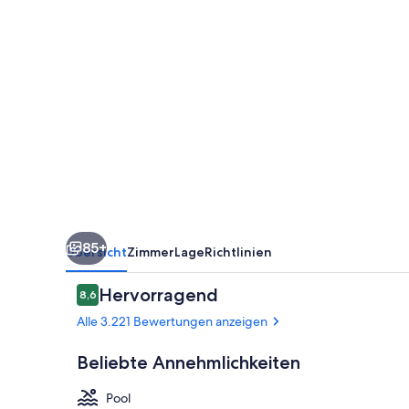
IHG
85+
Übersicht
Zimmer
Lage
Richtlinien
Bewertungen
Hervorragend
8,6
8,6 von 10.
Alle 3.221 Bewertungen anzeigen
Beliebte Annehmlichkeiten
Pool