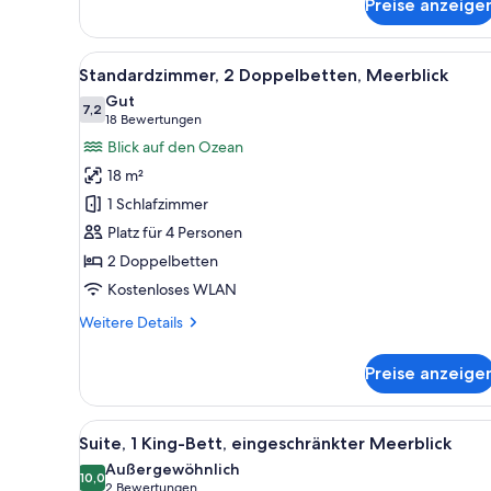
Preise anzeige
Standardzimmer,
2 Queen-
Betten,
Alle
Ein Hotelzimmer mit großem Fe
6
eingeschränkter
Standardzimmer, 2 Doppelbetten, Meerblick
Fotos
Meerblick
Gut
für
7,2
7,2 von 10
(18
18 Bewertungen
Standardzimmer,
Bewertungen)
Blick auf den Ozean
2 Doppelbetten,
18 m²
Meerblick
1 Schlafzimmer
anzeigen
Platz für 4 Personen
2 Doppelbetten
Kostenloses WLAN
Weitere
Weitere Details
Details
für
Preise anzeige
Standardzimmer,
2 Doppelbetten,
Meerblick
Alle
Ein Hotelzimmer mit einem gro
9
Suite, 1 King-Bett, eingeschränkter Meerblick
Fotos
Außergewöhnlich
für
10,0
10,0 von 10
(2
2 Bewertungen