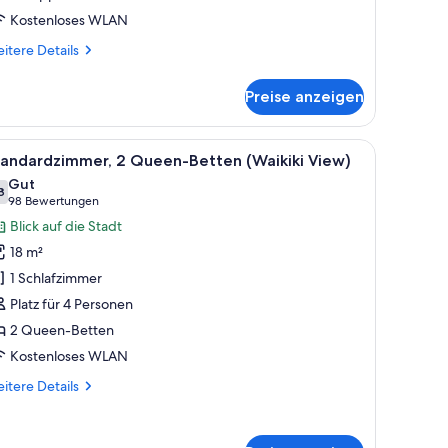
Kostenloses WLAN
itere
itere Details
tails
r
Preise anzeigen
andardzimmer,
Doppelbetten,
ngeschränkter
h und einem gerahmten abstrakten Kunstwerk an der Wand.
t, einem Holzkopfteil, zwei Nachttischen mit Lampen und jeweils einem Blu
le
Ein Hotelzimmer mit zwei Betten, einer Couch,
7
erblick
tandardzimmer, 2 Queen-Betten (Waikiki View)
otos
Gut
ür
8
7,8 von 10
(98
98 Bewertungen
tandardzimmer,
Bewertungen)
Blick auf die Stadt
 Queen-
18 m²
etten
1 Schlafzimmer
Waikiki
Platz für 4 Personen
iew)
2 Queen-Betten
nzeigen
Kostenloses WLAN
itere
itere Details
tails
r
andardzimmer,