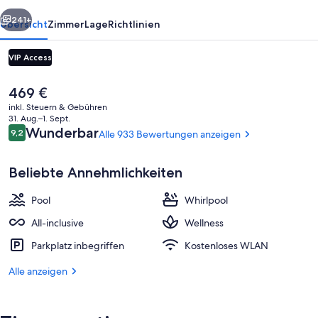
Inclusive
rück
Weiter
241+
Übersicht
Zimmer
Lage
Richtlinien
VIP Access
Der
469 €
aktuelle
inkl. Steuern & Gebühren
Preis
31. Aug.–1. Sept.
beträgt
Bewertungen
Wunderbar
9,2
Alle 933 Bewertungen anzeigen
9,2 von 10.
469 €.
Beliebte Annehmlichkeiten
7 Restaurants; Frühstück, Mittagesse
Pool
Whirlpool
All-inclusive
Wellness
Parkplatz inbegriffen
Kostenloses WLAN
Alle anzeigen