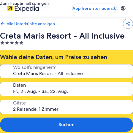
Zum Hauptinhalt springen
App herunterladen
Alle Unterkünfte anzeigen
Creta Maris Resort - All Inclusive
5.0-
Sterne-
Unterkunft
Wähle deine Daten, um Preise zu sehen
Wo soll’s hingehen?
Daten
Gäste
Suchen