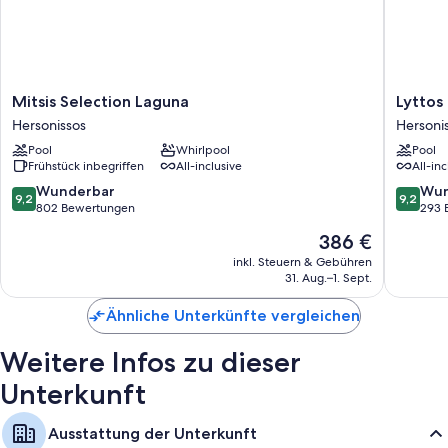
Mitsis
Lyttos
Mitsis Selection Laguna
Lyttos 
Selection
Beach
Hersonissos
Hersoni
Laguna
-
Pool
Whirlpool
Pool
Hersonissos
All
Frühstück inbegriffen
All-inclusive
All-inc
Inclusiv
Hersoni
9.2
9.2
Wunderbar
Wun
9,2
9,2
von
von
802 Bewertungen
293 
10,
10,
Der
386 €
Wunderbar,
Wunder
Preis
802
293
inkl. Steuern & Gebühren
beträgt
31. Aug.–1. Sept.
Bewertungen
Bewert
386 €
Ähnliche Unterkünfte vergleichen
Weitere Infos zu dieser
Unterkunft
Ausstattung der Unterkunft