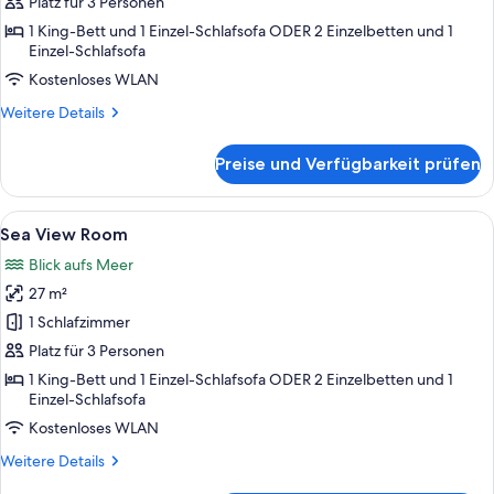
Room
Platz für 3 Personen
anzeigen
1 King-Bett und 1 Einzel-Schlafsofa ODER 2 Einzelbetten und 1
Einzel-Schlafsofa
Kostenloses WLAN
Weitere
Weitere Details
Details
für
Preise und Verfügbarkeit prüfen
Garden/Mountain
View
Room
Alle
Ein Hotelzimmer mit einem Bett, Nacht
7
Sea View Room
Fotos
Blick aufs Meer
für
27 m²
Sea
View
1 Schlafzimmer
Room
Platz für 3 Personen
anzeigen
1 King-Bett und 1 Einzel-Schlafsofa ODER 2 Einzelbetten und 1
Einzel-Schlafsofa
Kostenloses WLAN
Weitere
Weitere Details
Details