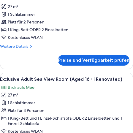
Exclusive
|
27 m²
Adult
Renovated)
1 Schlafzimmer
Sea-
Front
Platz für 2 Personen
View
1 King-Bett ODER 2 Einzelbetten
Room
Kostenloses WLAN
(Aged
Weitere
Weitere Details
16+
Details
|
für
Preise und Verfügbarkeit prüfen
Exclusive
Renovated)
Adult
anzeigen
Sea-
Alle
Exclusive Adult Sea View Room (Aged 
10
Front
Exclusive Adult Sea View Room (Aged 16+ | Renovated)
Fotos
View
Blick aufs Meer
Room
für
(Aged
27 m²
Exclusive
16+
Adult
1 Schlafzimmer
|
Sea
Renovated)
Platz für 3 Personen
View
1 King-Bett und 1 Einzel-Schlafsofa ODER 2 Einzelbetten und 1
Room
Einzel-Schlafsofa
(Aged
Kostenloses WLAN