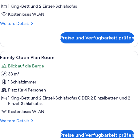
Room
1 King-Bett und 2 Einzel-Schlafsofas
anzeigen
Kostenloses WLAN
Weitere
Weitere Details
Details
für
Preise und Verfügbarkeit prüfen
Family
One-
Bedroom
Alle
Ein Hotelzimmer mit Balkon, Schreibtis
8
Room
Family Open Plan Room
Fotos
Blick auf die Berge
für
33 m²
Family
Open
1 Schlafzimmer
Plan
Platz für 4 Personen
Room
1 King-Bett und 2 Einzel-Schlafsofas ODER 2 Einzelbetten und 2
anzeigen
Einzel-Schlafsofas
Kostenloses WLAN
Weitere
Weitere Details
Details
für
Preise und Verfügbarkeit prüfen
Family