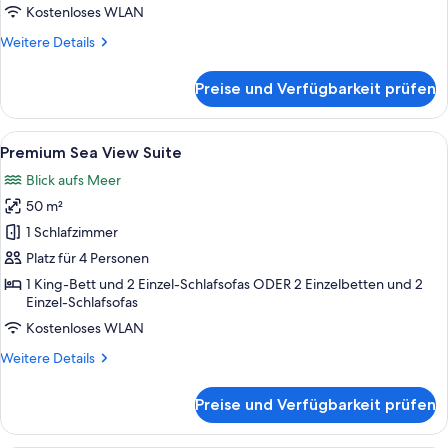
anzeigen
Kostenloses WLAN
Weitere
Weitere Details
Details
für
Preise und Verfügbarkeit prüfen
Premium
Sea
Front
Alle
Ein heller, offener Wohnbereich mit 
8
Bungalows
Premium Sea View Suite
Fotos
Blick aufs Meer
für
50 m²
Premium
Sea
1 Schlafzimmer
View
Platz für 4 Personen
Suite
1 King-Bett und 2 Einzel-Schlafsofas ODER 2 Einzelbetten und 2
anzeigen
Einzel-Schlafsofas
Kostenloses WLAN
Weitere
Weitere Details
Details
für
Preise und Verfügbarkeit prüfen
Premium
Sea
View