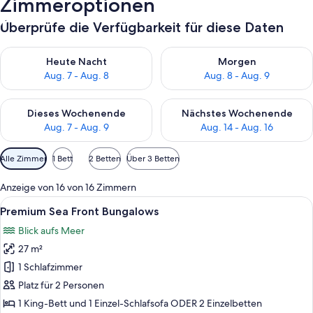
Zimmeroptionen
Überprüfe die Verfügbarkeit für diese Daten
Überprüfe die Verfügbarkeit für heute Nacht, Aug. 7 - Aug. 8.
Überprüfe die Verfügbarkeit f
Heute Nacht
Morgen
Aug. 7 - Aug. 8
Aug. 8 - Aug. 9
Überprüfe die Verfügbarkeit für dieses Wochenende, Aug. 7 - 
Überprüfe die Verfügbarkeit f
Dieses Wochenende
Nächstes Wochenende
Aug. 7 - Aug. 9
Aug. 14 - Aug. 16
Verfügbare
Alle Zimmer
1 Bett
2 Betten
Über 3 Betten
Filter
für
Anzeige von 16 von 16 Zimmern
Zimmer
Alle
Premium Sea Front Bungalows | Minib
3
Premium Sea Front Bungalows
Fotos
Blick aufs Meer
für
27 m²
Premium
Sea
1 Schlafzimmer
Front
Platz für 2 Personen
Bungalows
1 King-Bett und 1 Einzel-Schlafsofa ODER 2 Einzelbetten