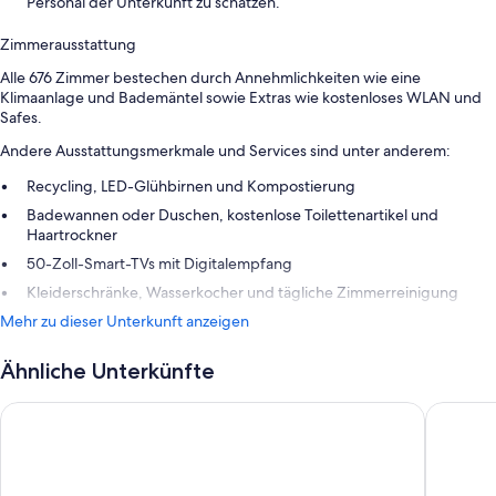
Personal der Unterkunft zu schätzen.
Zimmerausstattung
Alle 676 Zimmer bestechen durch Annehmlichkeiten wie eine
Klimaanlage und Bademäntel sowie Extras wie kostenloses WLAN und
Safes.
Andere Ausstattungsmerkmale und Services sind unter anderem:
Recycling, LED-Glühbirnen und Kompostierung
Badewannen oder Duschen, kostenlose Toilettenartikel und
Haartrockner
50-Zoll-Smart-TVs mit Digitalempfang
Kleiderschränke, Wasserkocher und tägliche Zimmerreinigung
Mehr zu dieser Unterkunft anzeigen
Ähnliche Unterkünfte
Mitsis Selection Laguna
Lyttos Be