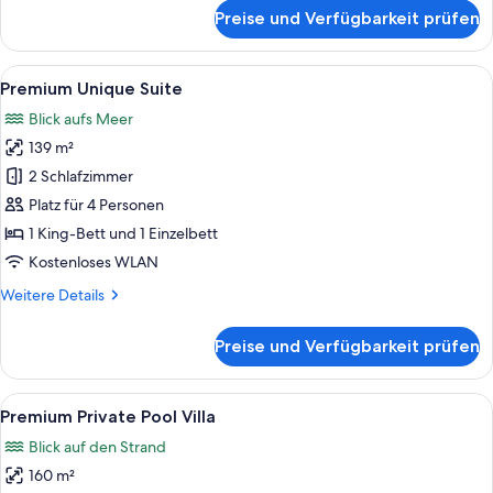
für
Preise und Verfügbarkeit prüfen
Sea
View
Room
Alle
Premium Unique Suite | Minibar, Zim
10
Premium Unique Suite
Fotos
Blick aufs Meer
für
139 m²
Premium
Unique
2 Schlafzimmer
Suite
Platz für 4 Personen
anzeigen
1 King-Bett und 1 Einzelbett
Kostenloses WLAN
Weitere
Weitere Details
Details
für
Preise und Verfügbarkeit prüfen
Premium
Unique
Suite
Alle
Premium Private Pool Villa | Minibar
13
Premium Private Pool Villa
Fotos
Blick auf den Strand
für
160 m²
Premium