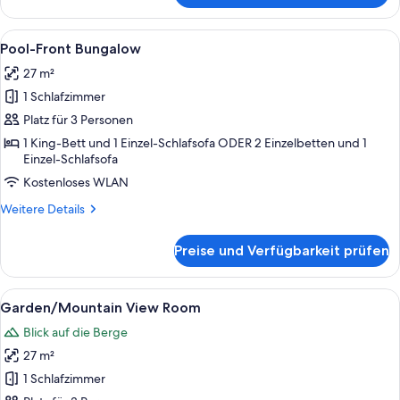
Open
Plan
Alle
Ein Schlafzimmer mit einem Himmelbet
5
Room
Pool-Front Bungalow
Fotos
27 m²
für
1 Schlafzimmer
Pool-
Front
Platz für 3 Personen
Bungalow
1 King-Bett und 1 Einzel-Schlafsofa ODER 2 Einzelbetten und 1
Einzel-Schlafsofa
anzeigen
Kostenloses WLAN
Weitere
Weitere Details
Details
für
Preise und Verfügbarkeit prüfen
Pool-
Front
Bungalow
Alle
Garden/Mountain View Room | Miniba
7
Garden/Mountain View Room
Fotos
Blick auf die Berge
für
27 m²
Garden/Mountain
View
1 Schlafzimmer