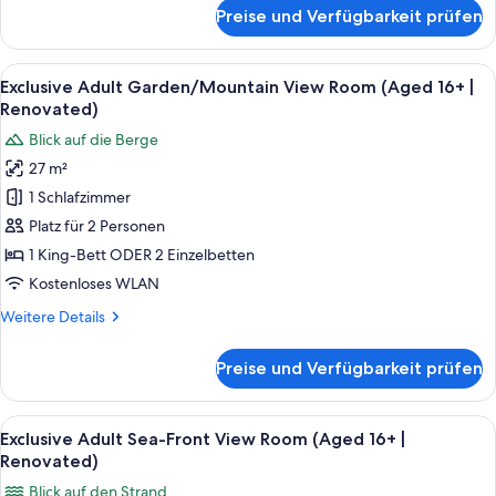
für
Preise und Verfügbarkeit prüfen
Family
Connecting
Rooms
Alle
Exclusive Adult Garden/Mountain Vie
12
Exclusive Adult Garden/Mountain View Room (Aged 16+ |
Fotos
Renovated)
für
Blick auf die Berge
Exclusive
27 m²
Adult
1 Schlafzimmer
Garden/Mountain
View
Platz für 2 Personen
Room
1 King-Bett ODER 2 Einzelbetten
(Aged
Kostenloses WLAN
16+
Weitere
Weitere Details
|
Details
Renovated)
für
Preise und Verfügbarkeit prüfen
Exclusive
anzeigen
Adult
Garden/Mountain
Alle
Exclusive Adult Sea-Front View Room 
11
View
Exclusive Adult Sea-Front View Room (Aged 16+ |
Fotos
Room
Renovated)
(Aged
für
Blick auf den Strand
16+