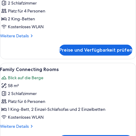
Private
2 Schlafzimmer
Pool
Platz für 4 Personen
Villa
2 King-Betten
anzeigen
Kostenloses WLAN
Weitere
Weitere Details
Details
für
Preise und Verfügbarkeit prüfen
Premium
Private
Pool
Alle
Minibar, Zimmersafe, Verdunkelungsv
8
Villa
Family Connecting Rooms
Fotos
Blick auf die Berge
für
58 m²
Family
Connecting
2 Schlafzimmer
Rooms
Platz für 6 Personen
anzeigen
1 King-Bett, 2 Einzel-Schlafsofas und 2 Einzelbetten
Kostenloses WLAN
Weitere
Weitere Details
Details