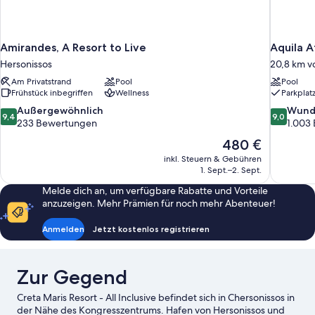
Amirandes, A Resort to Live
Aquila A
Hersonissos
20,8 km v
Am Privatstrand
Pool
Pool
Frühstück inbegriffen
Wellness
Parkplat
9.4
9.0
Außergewöhnlich
Wund
9,4
9,0
von
von
233 Bewertungen
1.003
10,
10,
Der
480 €
Außergewöhnlich,
Wunderba
Preis
inkl. Steuern & Gebühren
233
1.003
beträgt
1. Sept.–2. Sept.
Bewertungen
Bewertun
480 €
Melde dich an, um verfügbare Rabatte und Vorteile
anzuzeigen. Mehr Prämien für noch mehr Abenteuer!
Anmelden
Jetzt kostenlos registrieren
Zur Gegend
Creta Maris Resort - All Inclusive befindet sich in Chersonissos in
der Nähe des Kongresszentrums. Hafen von Hersonissos und