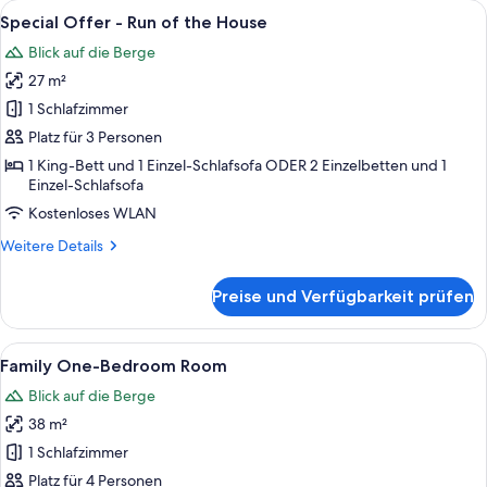
Alle
Minibar, Zimmersafe, Verdunkelungsv
5
Suite
Special Offer - Run of the House
Fotos
Blick auf die Berge
für
27 m²
Special
Offer
1 Schlafzimmer
-
Platz für 3 Personen
Run
1 King-Bett und 1 Einzel-Schlafsofa ODER 2 Einzelbetten und 1
of
Einzel-Schlafsofa
the
Kostenloses WLAN
House
Weitere
Weitere Details
anzeigen
Details
für
Preise und Verfügbarkeit prüfen
Special
Offer
-
Alle
Ein Schlafzimmer mit Bett, Nachttisch
6
Run
Family One-Bedroom Room
Fotos
of
Blick auf die Berge
the
für
House
38 m²
Family
One-
1 Schlafzimmer
Bedroom
Platz für 4 Personen