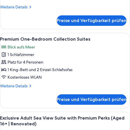
16+
Weitere
Weitere Details
|
Details
Renovated)
für
Preise und Verfügbarkeit prüfen
Exclusive
anzeigen
Adult
Sea
Alle
Ein Schlafzimmer mit Bett, Vorhänge
5
View
Premium One-Bedroom Collection Suites
Fotos
Room
Blick aufs Meer
(Aged
für
16+
1 Schlafzimmer
Premium
|
One-
Platz für 4 Personen
Renovated)
Bedroom
1 King-Bett und 2 Einzel-Schlafsofas
Collection
Kostenloses WLAN
Suites
Weitere
Weitere Details
anzeigen
Details
für
Preise und Verfügbarkeit prüfen
Premium
One-
Bedroom
Alle
Exclusive Adult Sea View Suite with 
10
Collection
Exclusive Adult Sea View Suite with Premium Perks (Aged
Fotos
Suites
16+ | Renovated)
für