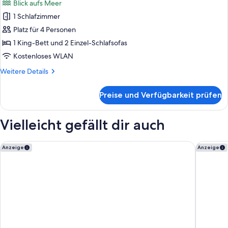
Blick aufs Meer
Exclusive
1 Schlafzimmer
Adult
Platz für 4 Personen
Sea
View
1 King-Bett und 2 Einzel-Schlafsofas
Suite
Kostenloses WLAN
with
Weitere
Weitere Details
Premium
Details
Perks
für
Preise und Verfügbarkeit prüfen
Exclusive
(Aged
Adult
16+
Sea
Vielleicht gefällt dir auch
|
View
Suite
Renovated)
with
Amirandes, A Resort to Live
Aquila At
anzeigen
Anzeige
Anzeige
Premium
Perks
(Aged
16+
|
Renovated)