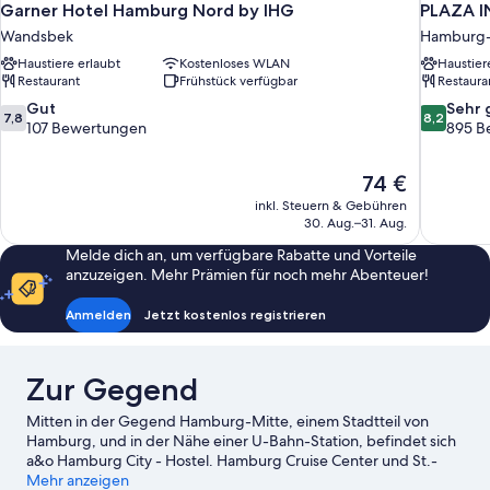
Garner Hotel Hamburg Nord by IHG
PLAZA I
Wandsbek
Hamburg-
Haustiere erlaubt
Kostenloses WLAN
Haustier
Restaurant
Frühstück verfügbar
Restaura
7.8
8.2
Gut
Sehr 
7,8
8,2
von
von
107 Bewertungen
895 B
10,
10,
Gut,
Sehr
Der
74 €
107
gut,
Preis
Bewertungen
895
inkl. Steuern & Gebühren
beträgt
30. Aug.–31. Aug.
Bewertun
74 €
Melde dich an, um verfügbare Rabatte und Vorteile
anzuzeigen. Mehr Prämien für noch mehr Abenteuer!
Anmelden
Jetzt kostenlos registrieren
Zur Gegend
Mitten in der Gegend Hamburg-Mitte, einem Stadtteil von
Hamburg, und in der Nähe einer U-Bahn-Station, befindet sich
a&o Hamburg City - Hostel. Hamburg Cruise Center und St.-
Pauli-Landungsbrücken sind einen Ausflug wert, wenn du etwas
Mehr anzeigen