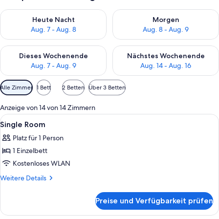
Überprüfe die Verfügbarkeit für heute Nacht, Aug. 7 - Aug. 8.
Überprüfe die Verfügbarkeit f
Heute Nacht
Morgen
Aug. 7 - Aug. 8
Aug. 8 - Aug. 9
Überprüfe die Verfügbarkeit für dieses Wochenende, Aug. 7 - 
Überprüfe die Verfügbarkeit f
Dieses Wochenende
Nächstes Wochenende
Aug. 7 - Aug. 9
Aug. 14 - Aug. 16
Verfügbare
Alle Zimmer
1 Bett
2 Betten
Über 3 Betten
Filter
für
Anzeige von 14 von 14 Zimmern
Zimmer
Alle
Ein Einzelbett mit Kopfteil, ein kleine
5
Single Room
Fotos
Platz für 1 Person
für
1 Einzelbett
Single
Room
Kostenloses WLAN
anzeigen
Weitere
Weitere Details
Details
für
Preise und Verfügbarkeit prüfen
Single
Room