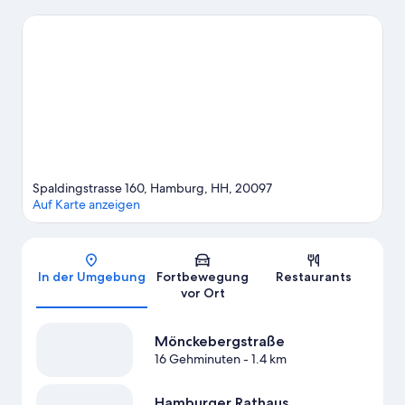
Aufregendes erleben möchtest. Wenn aber eher beliebte
Attraktionen auf deiner Wunschliste stehen, kommst du hier auf
deine Kosten: Miniatur Wunderland und Tierpark Hagenbeck.
Lust auf ein spannendes Event? Dann schau doch mal in den
Veranstaltungskalender dieser beiden Locations:
Elbphilharmonie und Volksparkstadion.
Zum Reiseführer für
Hamburg
Weitere Hostels in Hamburg anzeigen
Spaldingstrasse 160, Hamburg, HH, 20097
Auf Karte anzeigen
Karte
In der Umgebung
Fortbewegung
Restaurants
vor Ort
Mönckebergstraße
16 Gehminuten
- 1.4 km
Hamburger Rathaus