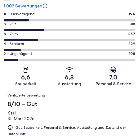
1.003 Bewertungen
194
10 – Hervorragend
194
von
315
8 – Gut
315
insgesamt
von
1003
257
6 – Okay
257
insgesamt
Gästebewertungen
von
1003
129
4 – Schlecht
129
haben
insgesamt
Gästebewertungen
von
eine
1003
108
2 – Ungenügend
108
haben
insgesamt
Bewertung
Gästebewertungen
von
eine
1003
von
haben
insgesamt
Bewertung
Gästebewertungen
10
eine
1003
von
haben
6,6
6,8
7,0
-
Bewertung
Gästebewertungen
8
eine
Sauberkeit
Ausstattung
Personal & Service
Hervorragend
von
haben
-
Bewertung
Bewertungen
6
eine
Gut
Verifizierte Bewertung
von
-
Bewertung
4
8/10 – Gut
Okay
von
-
2
Karl
Schlecht
31. März 2026
-
Ungenügend
Gut: Sauberkeit, Personal & Service, Ausstattung und Zustand der
Unterkunft