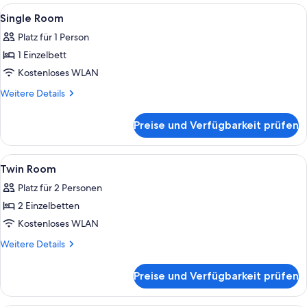
Alle
Ein Schlafzimmer mit einem Bett, einem
6
Single Room
Fotos
Platz für 1 Person
für
1 Einzelbett
Single
Room
Kostenloses WLAN
anzeigen
Weitere
Weitere Details
Details
für
Preise und Verfügbarkeit prüfen
Single
Room
Alle
Ein Doppelbett mit Holz-Kopfteil, ein
9
Twin Room
Fotos
Platz für 2 Personen
für
2 Einzelbetten
Twin
Room
Kostenloses WLAN
anzeigen
Weitere
Weitere Details
Details
für
Preise und Verfügbarkeit prüfen
Twin
Room