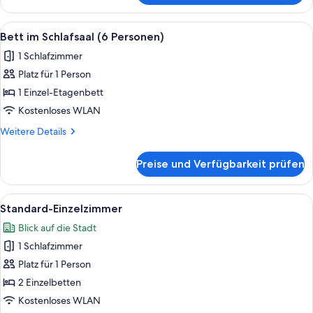
im
Schlafsaal
Alle
Ein Hotelzimmer mit Stockbetten, ein
5
(6
Bett im Schlafsaal (6 Personen)
Fotos
Personen)
1 Schlafzimmer
für
Platz für 1 Person
Bett
im
1 Einzel-Etagenbett
Schlafsaal
Kostenloses WLAN
(6
Weitere
Weitere Details
Personen)
Details
anzeigen
für
Preise und Verfügbarkeit prüfen
Bett
im
Schlafsaal
Alle
Ein Zimmer mit einem Etagenbett, ein
5
(6
Standard-Einzelzimmer
Fotos
Personen)
Blick auf die Stadt
für
1 Schlafzimmer
Standard-
Einzelzimmer
Platz für 1 Person
anzeigen
2 Einzelbetten
Kostenloses WLAN