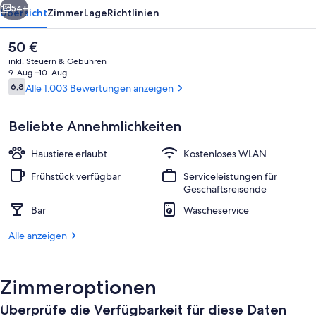
54+
Übersicht
Zimmer
Lage
Richtlinien
Der
50 €
aktuelle
inkl. Steuern & Gebühren
Preis
9. Aug.–10. Aug.
beträgt
Bewertungen
6,8
Alle 1.003 Bewertungen anzeigen
6,8 von 10.
50 €.
Beliebte Annehmlichkeiten
Haustiere erlaubt
Kostenloses WLAN
Sonnenterrasse
Frühstück verfügbar
Serviceleistungen für
Geschäftsreisende
Bar
Wäscheservice
Alle anzeigen
Zimmeroptionen
Überprüfe die Verfügbarkeit für diese Daten