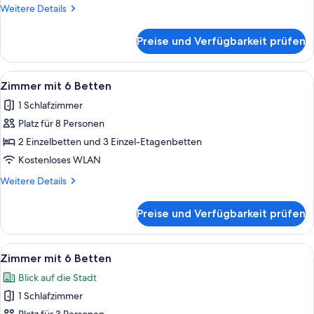
Weitere
Weitere Details
Details
für
Preise und Verfügbarkeit prüfen
Standard-
Einzelzimmer
Alle
Ein Hotelzimmer mit Stockbetten, ein
4
Zimmer mit 6 Betten
Fotos
1 Schlafzimmer
für
Platz für 8 Personen
Zimmer
mit
2 Einzelbetten und 3 Einzel-Etagenbetten
6 Betten
Kostenloses WLAN
anzeigen
Weitere
Weitere Details
Details
für
Preise und Verfügbarkeit prüfen
Zimmer
mit
6 Betten
Alle
Ein Hotelzimmer mit zwei Betten, ein
5
Zimmer mit 6 Betten
Fotos
Blick auf die Stadt
für
1 Schlafzimmer
Zimmer