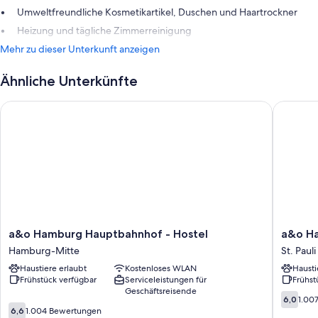
Umweltfreundliche Kosmetikartikel, Duschen und Haartrockner
Heizung und tägliche Zimmerreinigung
Mehr zu dieser Unterkunft anzeigen
Ähnliche Unterkünfte
a&o Hamburg Hauptbahnhof - Hostel
a&o Ham
a&o
a&o
a&o Hamburg Hauptbahnhof - Hostel
a&o Ha
Hamburg
Hambur
Hamburg-Mitte
St. Pauli
Hauptbahnhof
Reeper
Haustiere erlaubt
Kostenloses WLAN
Hausti
-
-
Frühstück verfügbar
Serviceleistungen für
Frühst
Hostel
Hostel
Geschäftsreisende
Hamburg-
St.
6.0
6,0
1.00
6.6
Mitte
Pauli
von
6,6
1.004 Bewertungen