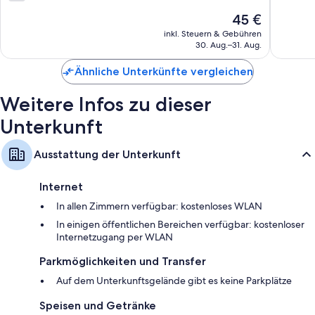
von
10,
10,
Der
1.007
45 €
1.004
Preis
Bewert
inkl. Steuern & Gebühren
Bewertungen
beträgt
30. Aug.–31. Aug.
45 €
Ähnliche Unterkünfte vergleichen
Weitere Infos zu dieser
Unterkunft
Ausstattung der Unterkunft
Internet
In allen Zimmern verfügbar: kostenloses WLAN
In einigen öffentlichen Bereichen verfügbar: kostenloser
Internetzugang per WLAN
Parkmöglichkeiten und Transfer
Auf dem Unterkunftsgelände gibt es keine Parkplätze
Speisen und Getränke