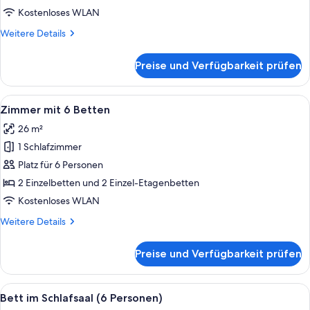
Kostenloses WLAN
Weitere
Weitere Details
Details
für
Preise und Verfügbarkeit prüfen
Familienzimmer
Alle
Ein Schlafsaalzimmer mit Etagenbette
6
Zimmer mit 6 Betten
Fotos
26 m²
für
1 Schlafzimmer
Zimmer
mit
Platz für 6 Personen
6 Betten
2 Einzelbetten und 2 Einzel-Etagenbetten
anzeigen
Kostenloses WLAN
Weitere
Weitere Details
Details
für
Preise und Verfügbarkeit prüfen
Zimmer
mit
6 Betten
Alle
Ein Hotelzimmer mit Stockbetten, ein
5
Bett im Schlafsaal (6 Personen)
Fotos