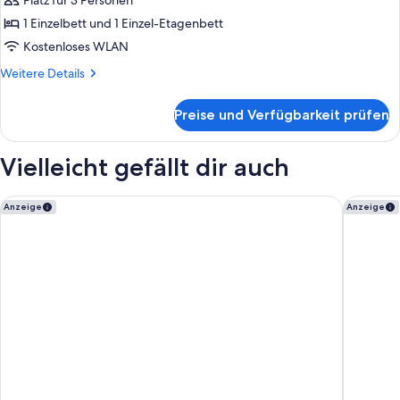
mit
Platz für 3 Personen
6 Betten
1 Einzelbett und 1 Einzel-Etagenbett
anzeigen
Kostenloses WLAN
Weitere
Weitere Details
Details
für
Preise und Verfügbarkeit prüfen
Zimmer
mit
6 Betten
Vielleicht gefällt dir auch
Garner Hotel Hamburg Nord by IHG
PLAZA I
Anzeige
Anzeige