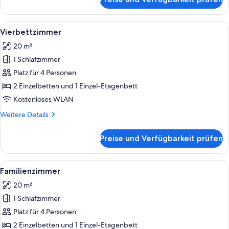
Zweibettzimmer
Alle
Ein Zimmer mit Etagenbetten, einem H
6
Vierbettzimmer
Fotos
20 m²
für
1 Schlafzimmer
Vierbettzimmer
anzeigen
Platz für 4 Personen
2 Einzelbetten und 1 Einzel-Etagenbett
Kostenloses WLAN
Weitere
Weitere Details
Details
für
Preise und Verfügbarkeit prüfen
Vierbettzimmer
Alle
Ein Zimmer mit Etagenbetten, einem H
6
Familienzimmer
Fotos
20 m²
für
1 Schlafzimmer
Familienzimmer
anzeigen
Platz für 4 Personen
2 Einzelbetten und 1 Einzel-Etagenbett