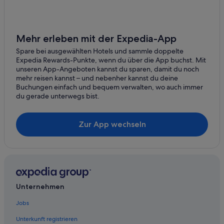
Romantische in Halle
Holleben
Hotel-Resorts in Halle
Korbetha
Dormero Hotels in Halle
Mehr erleben mit der Expedia-App
Sennewitz
Hotels mit Kinderbetreuung in Halle
Spare bei ausgewählten Hotels und sammle doppelte
Expedia Rewards-Punkte, wenn du über die App buchst. Mit
Hotels mit Wellnessbereich in Halle
Zscherben
unseren App-Angeboten kannst du sparen, damit du noch
mehr reisen kannst – und nebenher kannst du deine
Lgbtqia-Freundliche in Halle
Kanena
Buchungen einfach und bequem verwalten, wo auch immer
Urlaub nur für Erwachsene in Altstadt Halle
du gerade unterwegs bist.
Rusches Hof
5-Sterne-Hotels in Halle
Wettin-Löbejün
Zur App wechseln
Boutique- in Halle
Petersberg
Hotels mit Suiten in Halle
Hotels mit Yoga in Halle
Landsberg
Strand in Halle
Salzatal
Hotels nahe Marktplatz Halle
Unternehmen
Ammendorf
Motel One Hotels in Halle
Jobs
Brachwitz
Wohnungen in Halle
Unterkunft registrieren