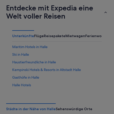
Entdecke mit Expedia eine
Welt voller Reisen
Unterkünfte
Flüge
Reisepakete
Mietwagen
Ferienwohnung
Maritim Hotels in Halle
Ski in Halle
Haustierfreundliche in Halle
Kempinski Hotels & Resorts in Altstadt Halle
Gasthöfe in Halle
Halle Hotels
All-Inclusive- in Altstadt Halle
Pousadas in Halle
Hotels mit Pool in Halle
Städte in der Nähe von Halle
Sehenswürdige Orte