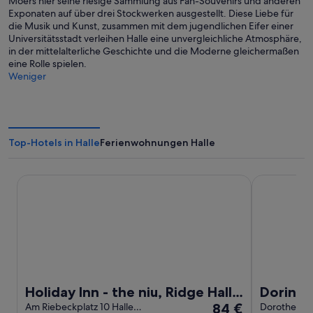
Moers hier seine riesige Sammlung aus Fan-Souvenirs und anderen
Exponaten auf über drei Stockwerken ausgestellt. Diese Liebe für
die Musik und Kunst, zusammen mit dem jugendlichen Eifer einer
Universitätsstadt verleihen Halle eine unvergleichliche Atmosphäre,
in der mittelalterliche Geschichte und die Moderne gleichermaßen
eine Rolle spielen.
Weniger
Top-Hotels in Halle
Ferienwohnungen Halle
Holiday Inn - the niu, Ridge Halle Central Station by IHG
Dorint Charl
Holiday Inn - the niu, Ridge Halle
Dorint 
Der
Central Station by IHG
Am Riebeckplatz 10 Halle
84 €
(Saale)
Dorotheenstr