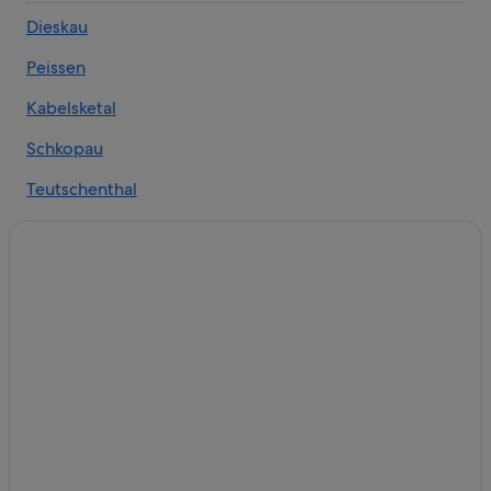
Hostels in Halle
Dieskau
Hotels mit Whirlpool in Halle
Peissen
Familien in Halle
Hotels mit Parkplatz in Altstadt Halle
Kabelsketal
Ferienparks in Halle
Schkopau
Schlösser in Halle
Teutschenthal
Campingplätze in Halle
Dölbau
Gasthäuser in Halle
Franzigmark
Steigenberger Hotels in Halle
Nachhaltige in Halle
Morl
Hausboote in Halle
Bruckdorf
Villen in Halle
Nietleben
Hotels mit Yoga in Altstadt Halle
Radewell
Landhotels in Halle
Nh Hotels in Halle
Reideburg