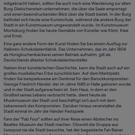
mitgebracht haben, sollten Sie auch noch eine Wanderung zur alten
Burg Giebichenstein unternehmen, die über die Saale emporragt
und einen beeindruckenden Blick über die Stadt bietet. In der Burg
befindet sich heute eine Kunstschule, während die andere Burg der
Stadt in ein Kunstmuseum umgewandelt wurde. Im Kunstmuseum
Moritzburg finden Sie heute Gemälde von Künstler wie Klimt, Klee
und Ernst.
Eine ganz andere Form der Kunst finden Sie bei einem Ausflug zur
Halloren-Schokoladenfabrik. Das Unternehmen, das im Jahr 1804
als Honigkuchenbäckerei seinen Betrieb aufnahm, gilt als
Deutschlands ältester Schokoladenhersteller.
Neben ihrer künstlerischen Geschichte, kann die Stadt auch auf ein
großes musikalisches Erbe zurückblicken. Auf dem Marktplatz
finden Sie beispielsweise ein Denkmal für den Barockkomponisten
George Friedrich Händel, der im Jahre 1685 in Halle geboren wurde
und in der Stadt aufgewachsen ist. Sein Haus, in dem er den
Großteil seines Lebens verbracht hatte, dient heute als
Musikmuseum der Stadt und beschäftigt sich auch mit dem
Lebenswerk des Komponisten. Darüber hinaus veranstaltet die
Stadt einmal im Jahr die Händel-Festspiele.
Fans der "Fab Four" sollten auf ihrer Reise einen Abstecher ins
Beatles-Museum der Stadt machen. Obwohl die Gruppe aus
Liverpool nie die Stadt besuchte, hat der begeisterte Fan Rainer