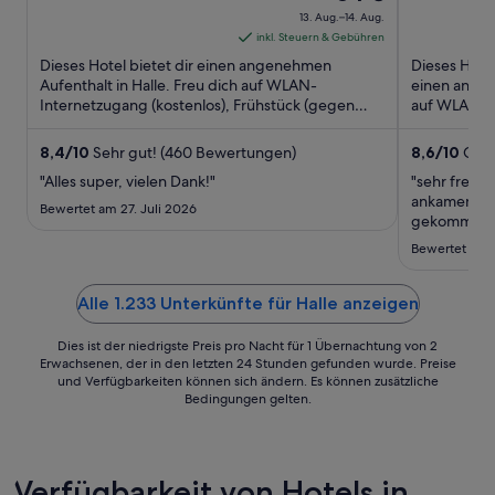
(Saale)
(Saale) ST
Preis
13. Aug.–14. Aug.
beträgt
inkl. Steuern & Gebühren
84 €
Dieses Hotel bietet dir einen angenehmen
Dieses Hotel
pro
Aufenthalt in Halle. Freu dich auf WLAN-
einen angen
Internetzugang (kostenlos), Frühstück (gegen
Nacht
auf WLAN-In
Gebühr) und Parken ohne Service ...
(gegen Gebü
vom
13.
8,4
/
10
Sehr gut! (460 Bewertungen)
8,6
/
10
Groß
Aug.
"Alles super, vielen Dank!"
"sehr freun
bis
ankamen. zi
Bewertet am 27. Juli 2026
zum
gekommen, a
funktionier
14.
Bewertet am 2
durchwegs f
Aug.
frühstücksa
aber da läss
Alle 1.233 Unterkünfte für Halle anzeigen
Dies ist der niedrigste Preis pro Nacht für 1 Übernachtung von 2
Erwachsenen, der in den letzten 24 Stunden gefunden wurde. Preise
und Verfügbarkeiten können sich ändern. Es können zusätzliche
Bedingungen gelten.
Verfügbarkeit von Hotels in