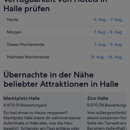
Halle prüfen
Prüfe
Heute
6. Aug. - 7. Aug.
die
Preise
Prüfe
Morgen
7. Aug. - 8. Aug.
für
die
Halle
Preise
Prüfe
Dieses Wochenende
7. Aug. - 9. Aug.
heute
für
die
Nacht,
Halle
Preise
Prüfe
Nächstes Wochenende
14. Aug. - 16. Aug.
6.
morgen
für
die
Aug.
Nacht,
Halle
Preise
Übernachte in der Nähe
-
7.
dieses
für
7.
Aug.
Wochenende,
Halle
beliebter Attraktionen in Halle
Aug.
-
7.
am
8.
Aug.
nächsten
Marktplatz Halle
Zoo Halle
Aug.
-
Wochenende,
8.8/10 (9 Bewertungen)
9.
9.0/10 (18 Bewertungen
14.
Aug.
Aug.
Du hast etwas zu Hause vergessen?
Vom außergewöhnlichen
-
Marktplatz Halle bietet dir während deines
allseits bekannten Nutz
Aufenthalts in Halle alles, was das Herz
Seite der Tierwelt erwar
16.
begehrt. Schlender am Fluss entlang oder
Bei einem Aufenthalt in 