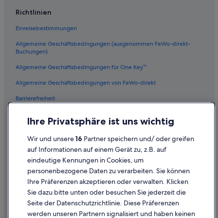
Urlaub nur für Erwachsene in Halle
Richtlinien
Ranches in Halle
Einreisebestimmungen
Allgemeine Geschäftsbedingungen (ausgenommen FeWo-direkt-
Buchungen)
Allgemeine Geschäftsbedingungen für One Key™
Allgemeine Geschäftsbedingungen von FeWo-direkt
Barrierefreiheit
Datenschutz
Ihre Privatsphäre ist uns wichtig
Cookies
Wir und unsere
16
Partner speichern und/ oder greifen
Rechtliche Hinweise/Kontakt
auf Informationen auf einem Gerät zu, z.B. auf
eindeutige Kennungen in Cookies, um
Inhaltsrichtlinien und Melden von Inhalten
personenbezogene Daten zu verarbeiten. Sie können
Ihre Präferenzen akzeptieren oder verwalten. Klicken
Hilfe
Sie dazu bitte unten oder besuchen Sie jederzeit die
Hilfe
Seite der Datenschutzrichtlinie. Diese Präferenzen
werden unseren Partnern signalisiert und haben keinen
Flug stornieren