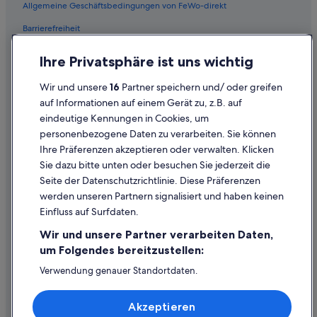
Allgemeine Geschäftsbedingungen von FeWo-direkt
All-Inclusive- in Athen
Barrierefreiheit
5-Sterne-Hotels in Korfu
Datenschutz
Ferienwohnungen in Agios Nikolaos
Ihre Privatsphäre ist uns wichtig
Cookies
Private Ferienhäuser in Naxos
Wir und unsere
16
Partner speichern und/ oder greifen
Rechtliche Hinweise/Kontakt
Ferienwohnungen in Imerovigli
auf Informationen auf einem Gerät zu, z.B. auf
eindeutige Kennungen in Cookies, um
Inhaltsrichtlinien und Melden von Inhalten
5-Sterne-Hotels in Rhodos
personenbezogene Daten zu verarbeiten. Sie können
Ferienwohnungen in Chersonissos
Ihre Präferenzen akzeptieren oder verwalten. Klicken
Hilfe
Ferienwohnungen in Kreta
Sie dazu bitte unten oder besuchen Sie jederzeit die
Hilfe
Seite der Datenschutzrichtlinie. Diese Präferenzen
Ferienwohnungen in Paros
werden unseren Partnern signalisiert und haben keinen
Flug stornieren
5-Sterne-Hotels in Kos
Einfluss auf Surfdaten.
Hotel- oder Ferienunterkunftsbuchung stornieren
All-Inclusive- in Chania
Wir und unsere Partner verarbeiten Daten,
Rückerstattungsdauer
Aparthotels in Korfu
um Folgendes bereitzustellen:
Expedia-Gutschein einlösen
All-Inclusive- in Rhodos
Verwendung genauer Standortdaten.
Endgeräteeigenschaften zur Identifikation aktiv abfragen.
Hostels in Athen
Internationale Reisedokumente
Speichern von oder Zugriff auf Informationen auf einem
Akzeptieren
Endgerät. Personalisierte Werbung und Inhalte, Messung
Private Ferienhäuser in Kreta