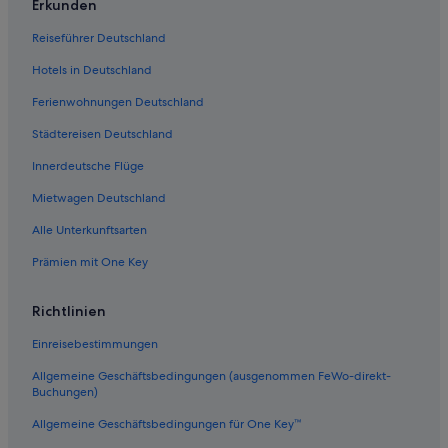
Erkunden
Ferienwohnungen in Naxos
Reiseführer Deutschland
Landhotels in Kreta
Hotels in Deutschland
Campingplätze in Rhodos
Ferienwohnungen Deutschland
Aparthotels in Kreta
Städtereisen Deutschland
Ferienwohnungen in Rhodos
Innerdeutsche Flüge
Private Ferienhäuser in Korfu
Ferienwohnungen in Thasos
Mietwagen Deutschland
Pensionen in Kreta
Alle Unterkunftsarten
All-Inclusive- in Zakynthos
Prämien mit One Key
Campingplätze in Monemvasia
Richtlinien
Villen in Rhodos
Einreisebestimmungen
Private Ferienhäuser in Kimolos
Allgemeine Geschäftsbedingungen (ausgenommen FeWo-direkt-
Ferienwohnungen in Korfu
Buchungen)
All-Inclusive- in Halkidiki
Allgemeine Geschäftsbedingungen für One Key™
Private Ferienhäuser in Kefalonia