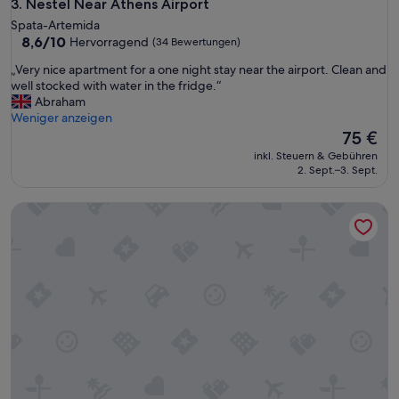
k
Nestel Near Athens Airport
3. Nestel Near Athens Airport
l
r
Spata-Artemida
l
o
8.6
8,6/10
Hervorragend
(34 Bewertungen)
e
p
von
m
o
„
„Very nice apartment for a one night stay near the airport. Clean and
10,
B
l
V
well stocked with water in the fridge.“
Hervorragend,
l
i
e
Abraham
(34
i
s
r
Weniger anzeigen
Bewertungen)
c
u
y
Der
75 €
k
n
n
Preis
inkl. Steuern & Gebühren
!
d
i
beträgt
2. Sept.–3. Sept.
S
e
c
75 €
e
n
e
h
ATH Airport Suites Free Shuttle
t
a
r
s
p
f
p
a
r
r
r
e
e
t
u
c
m
n
h
e
d
e
n
l
n
t
i
d
f
c
a
o
h
b
r