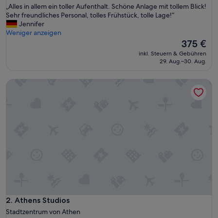
„
„Alles in allem ein toller Aufenthalt. Schöne Anlage mit tollem Blick!
10,
A
Sehr freundliches Personal, tolles Frühstück, tolle Lage!“
Außergewöhnlich,
l
Jennifer
(360
l
Weniger anzeigen
Bewertungen)
e
Der
375 €
s
Preis
inkl. Steuern & Gebühren
i
beträgt
29. Aug.–30. Aug.
n
375 €
a
Athens Studios
l
l
e
m
e
i
n
t
o
l
l
e
r
A
Athens Studios
2. Athens Studios
u
Stadtzentrum von Athen
f