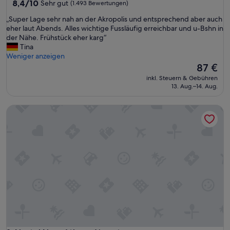
8.4
8,4/10
Sehr gut
(1.493 Bewertungen)
e
von
n
„
„Super Lage sehr nah an der Akropolis und entsprechend aber auch
10,
t
S
eher laut Abends. Alles wichtige Fussläufig erreichbar und u-Bshn in
Sehr
h
u
der Nähe. Frühstück eher karg“
gut,
a
p
Tina
(1.493
l
e
Weniger anzeigen
Bewertungen)
t
r
Der
87 €
.
L
Preis
inkl. Steuern & Gebühren
S
a
beträgt
13. Aug.–14. Aug.
c
g
87 €
h
e
Nestel Near Athens Airport
ö
s
n
e
e
h
A
r
n
n
l
a
a
h
g
a
e
n
m
d
i
e
t
r
t
A
o