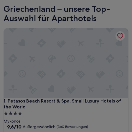
Rhodos
Korfu
Griechenland – unsere Top-
Auswahl für Aparthotels
Petasos Beach Resort & Spa, Small Luxury Hotels of the Wor
Petasos Beach Resort & Spa, Small Luxury Hotels of the Wor
1. Petasos Beach Resort & Spa, Small Luxury Hotels of
the World
4.0-
Sterne-
Mykonos
Unterkunft
9.6
9,6/10
Außergewöhnlich
(360 Bewertungen)
von