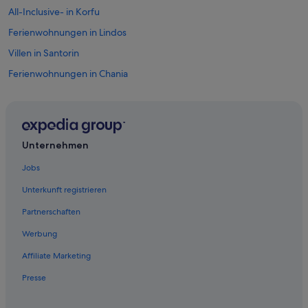
All-Inclusive- in Korfu
Ferienwohnungen in Lindos
Villen in Santorin
Ferienwohnungen in Chania
Strand in Chania
Riu Hotels in Rhodos
Villen in Kreta
Unternehmen
Ferienwohnungen in Korfu-Stadt
Jobs
Villen in Heraklion
Unterkunft registrieren
Aparthotels in Rhodos
Partnerschaften
Ferienwohnungen in Perea
Werbung
Strand in Heraklion
Affiliate Marketing
Ferienwohnungen in Nea Peramos
Presse
Ferienwohnungen in Mykonos
Ferienwohnungen in Faliraki