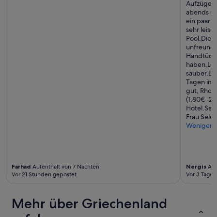
Aufzüge a
ü
abends se
h
ein paar 
s
sehr leis
t
Pool.Die 
ü
unfreundli
c
Handtüche
k
haben.Leid
e
sauber.Ein
h
Tagen imm
e
gut, Rhod
r
(1,80€ -2,
k
Hotel.Sehr
a
Frau Sel
r
Weniger
g
“
Farhad
Aufenthalt von 7 Nächten
Nergis
Auf
Vor 21 Stunden gepostet
Vor 3 Tagen
Mehr über Griechenland