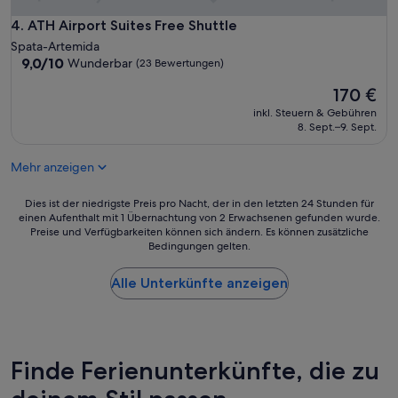
e
e
a
s
r
o
ATH Airport Suites Free Shuttle
4. ATH Airport Suites Free Shuttle
P
a
n
Spata-Artemida
e
u
e
9.0
9,0/10
Wunderbar
(23 Bewertungen)
r
c
n
von
s
h
i
Der
170 €
10,
o
e
g
Preis
Wunderbar,
n
inkl. Steuern & Gebühren
h
h
beträgt
(23
8. Sept.–9. Sept.
a
e
t
170 €
Bewertungen)
l
r
s
,
l
t
Mehr anzeigen
t
a
a
o
u
y
Dies
Dies ist der niedrigste Preis pro Nacht, der in den letzten 24 Stunden für
l
t
n
einen Aufenthalt mit 1 Übernachtung von 2 Erwachsenen gefunden wurde.
ist
l
A
e
Preise und Verfügbarkeiten können sich ändern. Es können zusätzliche
der
e
b
a
Bedingungen gelten.
niedrigste
s
e
r
Preis
F
n
t
Alle Unterkünfte anzeigen
pro
r
d
h
Nacht,
ü
s
e
der
h
.
a
in
s
A
i
den
t
l
r
letzten
Finde Ferienunterkünfte, die zu
ü
l
p
24 Stunden
c
e
o
für