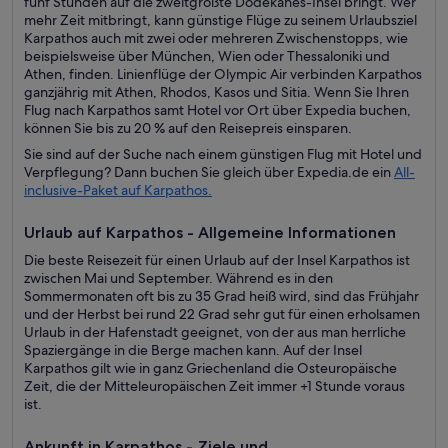
fünf Stunden auf die zweitgrößte Dodekanes-Insel bringt. Wer
mehr Zeit mitbringt, kann günstige Flüge zu seinem Urlaubsziel
Karpathos auch mit zwei oder mehreren Zwischenstopps, wie
beispielsweise über München, Wien oder Thessaloniki und
Athen, finden. Linienflüge der Olympic Air verbinden Karpathos
ganzjährig mit Athen, Rhodos, Kasos und Sitia. Wenn Sie Ihren
Flug nach Karpathos samt Hotel vor Ort über Expedia buchen,
können Sie bis zu 20 % auf den Reisepreis einsparen.
Sie sind auf der Suche nach einem günstigen Flug mit Hotel und
Verpflegung? Dann buchen Sie gleich über Expedia.de ein
All-
inclusive-Paket auf Karpathos.
Urlaub auf Karpathos - Allgemeine Informationen
Die beste Reisezeit für einen Urlaub auf der Insel Karpathos ist
zwischen Mai und September. Während es in den
Sommermonaten oft bis zu 35 Grad heiß wird, sind das Frühjahr
und der Herbst bei rund 22 Grad sehr gut für einen erholsamen
Urlaub in der Hafenstadt geeignet, von der aus man herrliche
Spaziergänge in die Berge machen kann. Auf der Insel
Karpathos gilt wie in ganz Griechenland die Osteuropäische
Zeit, die der Mitteleuropäischen Zeit immer +1 Stunde voraus
ist.
Ankunft in Karpathos - Ziele und