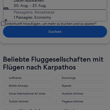
Daten auswählen
20. Aug. - 27. Aug.
Passagiere, Reiseklasse
1 Passagier, Economy
Unterkunft hinzufügen, um mehr zu buchen und zu sparen*
Suchen
Beliebte Fluggesellschaften mit
Flügen nach Karpathos
Lufthansa
Eurowings
Lufthansa
Eurowings
British Airways
Ryanair
British Airways
Ryanair
Swiss International Air Lines
Austrian Airlines
Swiss International Air Lines
Austrian Airlines
Turkish Airlines
Pegasus Airlines
Turkish Airlines
Pegasus Airlines