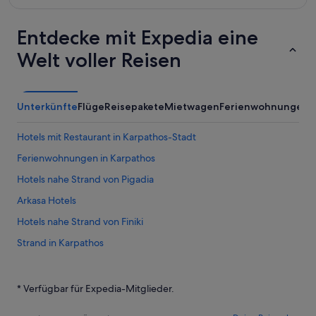
gefunden
Entdecke mit Expedia eine
Welt voller Reisen
Unterkünfte
Flüge
Reisepakete
Mietwagen
Ferienwohnungen
Hotels mit Restaurant in Karpathos-Stadt
Ferienwohnungen in Karpathos
Hotels nahe Strand von Pigadia
Arkasa Hotels
Hotels nahe Strand von Finiki
Strand in Karpathos
Hotels nahe Strand von Kyra Panagia
Familien in Karpathos
* Verfügbar für Expedia-Mitglieder.
Menetai Hotels