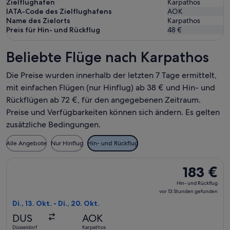
Zielflughafen
Karpathos
IATA-Code des Zielflughafens
AOK
Name des Zielorts
Karpathos
Preis für Hin- und Rückflug
48 €
Beliebte Flüge nach Karpathos
Die Preise wurden innerhalb der letzten 7 Tage ermittelt,
mit einfachen Flügen (nur Hinflug) ab 38 € und Hin- und
Rückflügen ab 72 €, für den angegebenen Zeitraum.
Preise und Verfügbarkeiten können sich ändern. Es gelten
zusätzliche Bedingungen.
Alle Angebote
Nur Hinflug
Hin- und Rückflug
Flug mit Eurowings auswählen, Abflug Di., 13. Okt. ab Düssel
183 €
183 €
Hin-
Hin- und Rückflug
und
vor 13 Stunden gefunden
Rückflug,
Di., 13. Okt. - Di., 20. Okt.
vor
DUS
AOK
13 Stunden
Düsseldorf
Karpathos