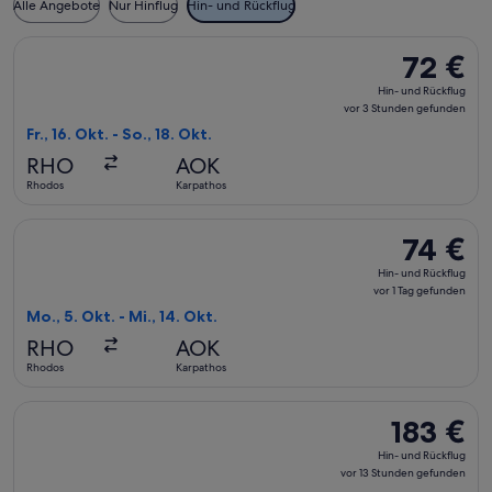
Alle Angebote
Nur Hinflug
Hin- und Rückflug
Flug mit Aegean auswählen, Abflug Fr., 16. Okt. ab Rhodos n
72 €
72 €
Hin-
Hin- und Rückflug
und
vor 3 Stunden gefunden
Rückflug,
Fr., 16. Okt. - So., 18. Okt.
vor
RHO
AOK
3 Stunden
Rhodos
Karpathos
gefunden
Flug mit Olympic auswählen, Abflug Mo., 5. Okt. ab Rhodos n
74 €
74 €
Hin-
Hin- und Rückflug
und
vor 1 Tag gefunden
Rückflug,
Mo., 5. Okt. - Mi., 14. Okt.
vor
RHO
AOK
1 Tag
Rhodos
Karpathos
gefunden
Flug mit Eurowings auswählen, Abflug Di., 13. Okt. ab Düssel
183 €
183 €
Hin-
Hin- und Rückflug
und
vor 13 Stunden gefunden