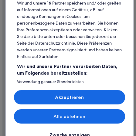
Wir und unsere
16
Partner speichern und/ oder greifen
Ferienwohnungen in Afiartis
Rechtliche Hinweise/Kontakt
auf Informationen auf einem Gerät zu, z.B. auf
Karpathos Hotels
eindeutige Kennungen in Cookies, um
Inhaltsrichtlinien und Melden von Inhalten
personenbezogene Daten zu verarbeiten. Sie können
Private Ferienhäuser in Karpathos
Ihre Präferenzen akzeptieren oder verwalten. Klicken
Hilfe
Haustierfreundliche in Karpathos
Sie dazu bitte unten oder besuchen Sie jederzeit die
Hilfe
Romantische in Karpathos
Seite der Datenschutzrichtlinie. Diese Präferenzen
werden unseren Partnern signalisiert und haben keinen
Gästehäuser in Karpathos
Flug stornieren
Einfluss auf Surfdaten.
Hotels mit Fitnessbereich in Karpathos
Hotel- oder Ferienunterkunftsbuchung stornieren
Wir und unsere Partner verarbeiten Daten,
Rückerstattungsdauer
um Folgendes bereitzustellen:
Expedia-Gutschein einlösen
Verwendung genauer Standortdaten.
Endgeräteeigenschaften zur Identifikation aktiv abfragen.
Internationale Reisedokumente
Speichern von oder Zugriff auf Informationen auf einem
Akzeptieren
Endgerät. Personalisierte Werbung und Inhalte, Messung
von Werbeleistung und der Performance von Inhalten,
Zielgruppenforschung sowie Entwicklung und
Verbesserung von Angeboten.
Alle ablehnen
© 2026 Expedia, Inc., ein Unternehmen der Expedia Group. Alle Rechte
Liste der Partner (Lieferanten)
vorbehalten. Expedia und das Expedia-Logo sind Handelsmarken oder
eingetragene Handelsmarken von Expedia, Inc.
Zwecke anzeigen