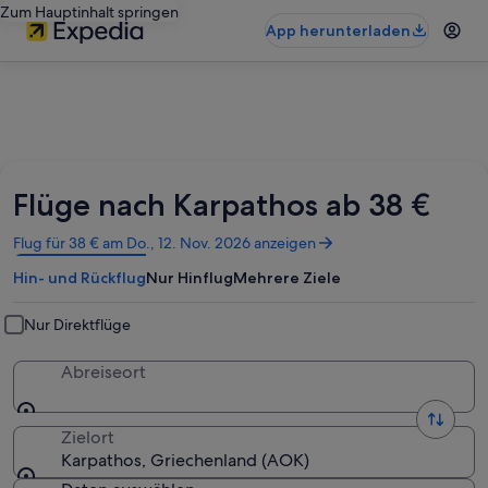
Zum Hauptinhalt springen
App herunterladen
Flüge nach Karpathos ab 38 €
Wird
Flug für 38 € am Do., 12. Nov. 2026 anzeigen
in
Hin- und Rückflug
Nur Hinflug
Mehrere Ziele
einem
neuen
Fenster
Nur Direktflüge
geöffnet
Abreiseort
Zielort
Karpathos, Griechenland (AOK)