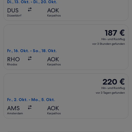
Rückflug,
Di., 13. Okt. - Di., 20. Okt.
vor
DUS
AOK
13 Stunden
Düsseldorf
Karpathos
gefunden
Flug mit SKY express auswählen, Abflug Fr., 16. Okt. ab Rhod
187 €
187 €
Hin-
Hin- und Rückflug
und
vor 3 Stunden gefunden
Rückflug,
Fr., 16. Okt. - So., 18. Okt.
vor
RHO
AOK
3 Stunden
Rhodos
Karpathos
gefunden
Flug mit Transavia auswählen, Abflug Fr., 2. Okt. ab Amster
220 €
220 €
Hin-
Hin- und Rückflug
und
vor 3 Tagen gefunden
Rückflug,
Fr., 2. Okt. - Mo., 5. Okt.
vor
AMS
AOK
3 Tagen
Amsterdam
Karpathos
gefunden