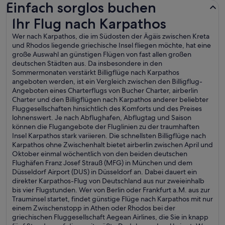
Einfach sorglos buchen
Ihr Flug nach Karpathos
Ihr Flug nach Karpathos
Wer nach Karpathos, die im Südosten der Ägäis zwischen Kreta
und Rhodos liegende griechische Insel fliegen möchte, hat eine
große Auswahl an günstigen Flügen von fast allen großen
deutschen Städten aus. Da insbesondere in den
Sommermonaten verstärkt Billigflüge nach Karpathos
angeboten werden, ist ein Vergleich zwischen den Billigflug-
Angeboten eines Charterflugs von Bucher Charter, airberlin
Charter und den Billigflügen nach Karpathos anderer beliebter
Fluggesellschaften hinsichtlich des Komforts und des Preises
lohnenswert. Je nach Abflughafen, Abflugtag und Saison
können die Flugangebote der Fluglinien zu der traumhaften
Insel Karpathos stark variieren. Die schnellsten Billigflüge nach
Karpathos ohne Zwischenhalt bietet airberlin zwischen April und
Oktober einmal wöchentlich von den beiden deutschen
Flughäfen Franz Josef Strauß (MFG) in München und dem
Düsseldorf Airport (DUS) in Düsseldorf an. Dabei dauert ein
direkter Karpathos-Flug von Deutschland aus nur zweieinhalb
bis vier Flugstunden. Wer von Berlin oder Frankfurt a.M. aus zur
Trauminsel startet, findet günstige Flüge nach Karpathos mit nur
einem Zwischenstopp in Athen oder Rhodos bei der
griechischen Fluggesellschaft Aegean Airlines, die Sie in knapp