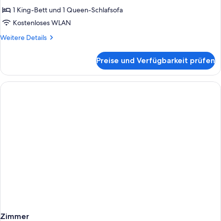
anzeigen
1 King-Bett und 1 Queen-Schlafsofa
Kostenloses WLAN
Weitere
Weitere Details
Details
für
Preise und Verfügbarkeit prüfen
Familienapartment
Zimmer