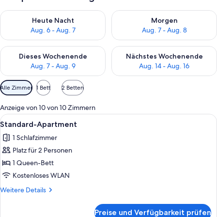
Überprüfe die Verfügbarkeit für heute Nacht, Aug. 6 - Aug. 7.
Überprüfe die Verfügbarkeit f
Heute Nacht
Morgen
Aug. 6 - Aug. 7
Aug. 7 - Aug. 8
Überprüfe die Verfügbarkeit für dieses Wochenende, Aug. 7 - 
Überprüfe die Verfügbarkeit f
Dieses Wochenende
Nächstes Wochenende
Aug. 7 - Aug. 9
Aug. 14 - Aug. 16
Verfügbare
Alle Zimmer
1 Bett
2 Betten
Filter
für
Anzeige von 10 von 10 Zimmern
Zimmer
Alle
Ein Hotelzimmer mit einem großen Bet
17
Standard-Apartment
Fotos
1 Schlafzimmer
für
Platz für 2 Personen
Standard-
Apartment
1 Queen-Bett
anzeigen
Kostenloses WLAN
Weitere
Weitere Details
Details
für
Preise und Verfügbarkeit prüfen
Standard-