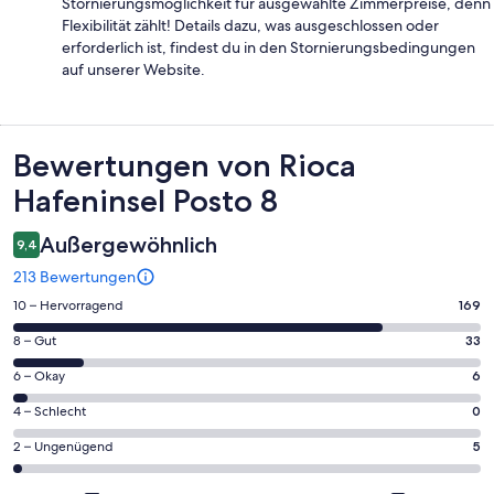
Stornierungsmöglichkeit für ausgewählte Zimmerpreise, denn
Flexibilität zählt! Details dazu, was ausgeschlossen oder
erforderlich ist, findest du in den Stornierungsbedingungen
auf unserer Website.
Bewertungen
Bewertungen von Rioca
Hafeninsel Posto 8
Außergewöhnlich
9,4
213 Bewertungen
169
10 – Hervorragend
169
von
33
8 – Gut
33
insgesamt
von
213
6
6 – Okay
6
insgesamt
Gästebewertungen
von
213
0
4 – Schlecht
0
haben
insgesamt
Gästebewertungen
von
eine
213
5
2 – Ungenügend
5
haben
insgesamt
Bewertung
Gästebewertungen
von
eine
213
von
haben