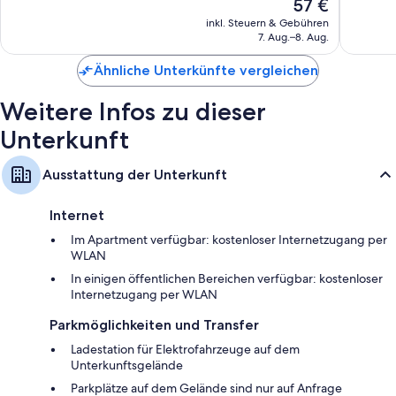
Der
57 €
678
440
Preis
inkl. Steuern & Gebühren
Bewertungen
Bewert
beträgt
7. Aug.–8. Aug.
57 €
Ähnliche Unterkünfte vergleichen
Weitere Infos zu dieser
Unterkunft
Ausstattung der Unterkunft
Internet
Im Apartment verfügbar: kostenloser Internetzugang per
WLAN
In einigen öffentlichen Bereichen verfügbar: kostenloser
Internetzugang per WLAN
Parkmöglichkeiten und Transfer
Ladestation für Elektrofahrzeuge auf dem
Unterkunftsgelände
Parkplätze auf dem Gelände sind nur auf Anfrage