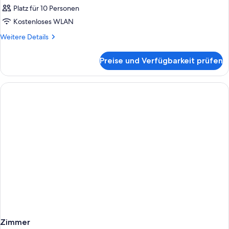
Platz für 10 Personen
Kostenloses WLAN
Weitere
Weitere Details
Details
für
Preise und Verfügbarkeit prüfen
Zimmer
Zimmer