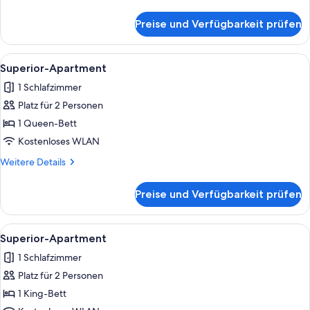
Details
für
Preise und Verfügbarkeit prüfen
Economy-
Apartment
Alle
Ein Hotelzimmer mit Bett, Nachttisch
17
Superior-Apartment
Fotos
1 Schlafzimmer
für
Platz für 2 Personen
Superior-
Apartment
1 Queen-Bett
anzeigen
Kostenloses WLAN
Weitere
Weitere Details
Details
für
Preise und Verfügbarkeit prüfen
Superior-
Apartment
Alle
Ein Hotelzimmer mit Bett, Nachttisch
17
Superior-Apartment
Fotos
1 Schlafzimmer
für
Platz für 2 Personen
Superior-
Apartment
1 King-Bett