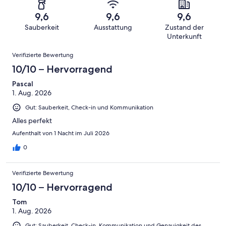
insgesamt
Bewertung
Gästebewertungen
10
eine
213
von
haben
9,6
9,6
9,6
-
Bewertung
Gästebewertungen
8
eine
Sauberkeit
Ausstattung
Zustand der
Hervorragend
von
haben
-
Bewertung
Unterkunft
6
eine
Gut
von
Bewertungen
-
Bewertung
Verifizierte Bewertung
4
Okay
von
10/10 – Hervorragend
-
2
Schlecht
Pascal
-
1. Aug. 2026
Ungenügend
Gut: Sauberkeit, Check-in und Kommunikation
Alles perfekt
Aufenthalt von 1 Nacht im Juli 2026
0
Verifizierte Bewertung
10/10 – Hervorragend
Tom
1. Aug. 2026
Gut: Sauberkeit, Check-in, Kommunikation und Genauigkeit des