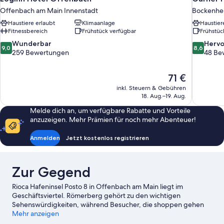
Offenbach am Main Innenstadt
Bockenhe
Haustiere erlaubt
Klimaanlage
Haustier
Fitnessbereich
Frühstück verfügbar
Frühstüc
9.0
8.6
Wunderbar
Herv
9,0
8,6
von
von
259 Bewertungen
48 Be
10,
10,
Wunderbar,
Hervorrag
Der
71 €
259
48
Preis
Bewertungen
Bewertun
inkl. Steuern & Gebühren
beträgt
18. Aug.–19. Aug.
71 €
Melde dich an, um verfügbare Rabatte und Vorteile
anzuzeigen. Mehr Prämien für noch mehr Abenteuer!
Anmelden
Jetzt kostenlos registrieren
Zur Gegend
Rioca Hafeninsel Posto 8 in Offenbach am Main liegt im
Geschäftsviertel. Römerberg gehört zu den wichtigen
Sehenswürdigkeiten, während Besucher, die shoppen gehen
möchten, einen Ausflug hierhin machen sollten: MyZeil und
Mehr anzeigen
Frankfurter Weihnachtsmarkt. Ebenfalls einen Besuch wert sind