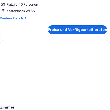
Platz für 10 Personen
Kostenloses WLAN
Weitere
Weitere Details
Details
für
Preise und Verfügbarkeit prüfen
Zimmer
Zimmer