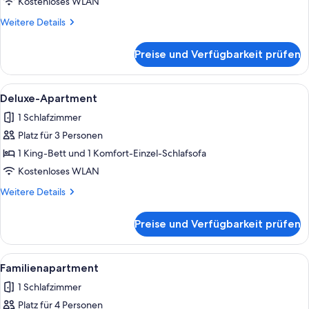
anzeigen
Kostenloses WLAN
Weitere
Weitere Details
Details
für
Preise und Verfügbarkeit prüfen
Superior-
Apartment
Alle
Ein Hotelzimmer mit Bett, einer Couch,
15
Deluxe-Apartment
Fotos
1 Schlafzimmer
für
Platz für 3 Personen
Deluxe-
Apartment
1 King-Bett und 1 Komfort-Einzel-Schlafsofa
anzeigen
Kostenloses WLAN
Weitere
Weitere Details
Details
für
Preise und Verfügbarkeit prüfen
Deluxe-
Apartment
Alle
Ein Hotelzimmer mit einem großen Bet
19
Familienapartment
Fotos
1 Schlafzimmer
für
Platz für 4 Personen
Familienapartment