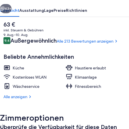
rück
Weiter
43+
Übersicht
Ausstattung
Lage
Preise
Richtlinien
Der
63 €
aktuelle
inkl. Steuern & Gebühren
Preis
9. Aug.–10. Aug.
beträgt
Bewertungen
Außergewöhnlich
9,4
Alle 213 Bewertungen anzeigen
9,4 von 10.
63 €.
Beliebte Annehmlichkeiten
Küche
Haustiere erlaubt
Lobby
Kostenloses WLAN
Klimaanlage
Wäscheservice
Fitnessbereich
Alle anzeigen
Zimmeroptionen
Überprüfe die Verfügbarkeit für diese Daten