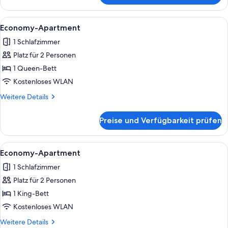
Apartment
Alle
Ein Hotelzimmer mit Bett, Nachttisch
17
Economy-Apartment
Fotos
1 Schlafzimmer
für
Platz für 2 Personen
Economy-
Apartment
1 Queen-Bett
anzeigen
Kostenloses WLAN
Weitere
Weitere Details
Details
für
Preise und Verfügbarkeit prüfen
Economy-
Apartment
Alle
Ein Hotelzimmer mit Bett, Nachttisch
17
Economy-Apartment
Fotos
1 Schlafzimmer
für
Platz für 2 Personen
Economy-
Apartment
1 King-Bett
anzeigen
Kostenloses WLAN
Weitere
Weitere Details