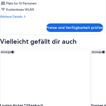
Platz für 10 Personen
Kostenloses WLAN
Weitere
Weitere Details
Details
für
Preise und Verfügbarkeit prüfen
Zimmer
Vielleicht gefällt dir auch
Loginn Hotel Offenbach
Garner H
Anzeige
Anzeige
Loginn Hotel Offenbach
Garner 