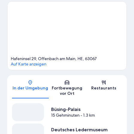
diese beiden Highlights: Frankfurt Eissporthalle und Zoo
Frankfurt.
Zum Reiseführer für Offenbach am Main
Weitere Aparthotels in Frankfurt am Main anzeigen
Hafeninsel 29, Offenbach am Main, HE, 63067
Auf Karte anzeigen
Karte
In der Umgebung
Fortbewegung
Restaurants
vor Ort
Büsing-Palais
15 Gehminuten
- 1.3 km
Deutsches Ledermuseum