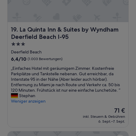
y
i
c
e
n
c
c
f
i
h
o
a
c
e
m
c
e
s
m
h
s
La Quinta Inn & Suites by Wyndham Deerfield Beach I-95
19. La Quinta Inn & Suites by Wyndham
U
o
a
t
n
d
s
Deerfield Beach I-95
a
g
a
e
f
3.0-
e
t
n
f
Sterne-
z
i
Deerfield Beach
r
.
i
Unterkunft
n
e
6.4
6,4/10
(1.003 Bewertungen)
W
e
g
g
von
o
f
!
„
„Einfaches Hotel mit geräumigem Zimmer. Kostenfreie
a
10,
u
e
W
E
Parkplätze und Tankstelle nebenan. Gut erreichbar, da
d
(1.003
l
r
i
i
Interstate 95 in der Nähe (Aber leider auch hörbar).
e
Bewertungen)
d
w
l
n
Entfernung zu Miami je nach Route und Verkehr ca. 50 bis
r
b
a
l
f
120 Minuten. Frühstück ist nur eine einfache Lunchetüte. “
a
o
r
b
a
Stephan
y
o
i
e
c
Weniger anzeigen
W
k
m
t
h
C
a
Der
71 €
Z
r
e
.
g
Preis
i
inkl. Steuern & Gebühren
a
s
L
a
beträgt
6. Sept.–7. Sept.
m
v
H
a
i
71 €
m
e
o
m
n
e
Residence Inn Fort Lauderdale Pompano Beach / Oceanfro
l
t
e