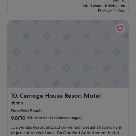
10,
d
d
Preis
Hervorragend,
inkl. Steuern & Gebühren
b
a
beträgt
13. Aug.–14. Aug.
(1.006
e
v
88 €
Bewertungen)
a
e
Carriage House Resort Motel
c
r
h
a
.
g
P
e
e
q
r
u
o
a
e
l
s
i
t
t
a
y
v
.
e
T
s
Carriage House Resort Motel
10. Carriage House Resort Motel
o
f
o
2.5-
u
e
Sterne-
i
Deerfield Beach
x
c
Unterkunft
9.0
9,0/10
Wunderbar
(990 Bewertungen)
p
o
von
e
n
„
„Da wir das Resort jetzt schon vielfach besucht haben, kann
10,
n
v
D
es ja nicht schlecht sein. Da One Bed Appartement bietet
Wunderbar,
s