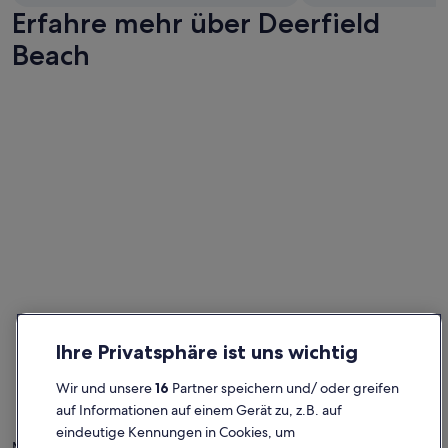
E
Erfahre mehr über Deerfield
n
t
Beach
f
e
r
n
u
n
g
z
u
M
i
a
m
i
j
e
n
Ihre Privatsphäre ist uns wichtig
a
c
Wir und unsere
16
Partner speichern und/ oder greifen
h
auf Informationen auf einem Gerät zu, z.B. auf
R
eindeutige Kennungen in Cookies, um
o
Mit seinem kilometerlangen Sandstrand und dem historischen