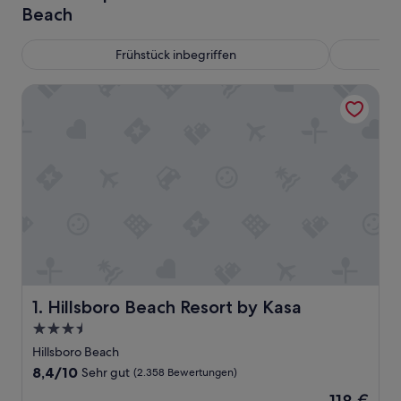
Beach
Frühstück inbegriffen
Hillsboro Beach Resort by Kasa
Hillsboro Beach Resort by Kasa
1. Hillsboro Beach Resort by Kasa
3.5-
Sterne-
Hillsboro Beach
Unterkunft
8.4
8,4/10
Sehr gut
(2.358 Bewertungen)
von
Der