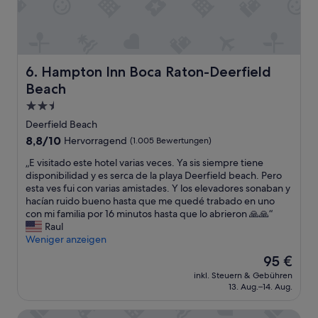
a
S
t
c
i
h
o
ö
n
n
o
Hampton Inn Boca Raton-Deerfield Beach
6. Hampton Inn Boca Raton-Deerfield
r
n
u
Beach
t
h
h
2.5-
i
e
Sterne-
Deerfield Beach
g
b
Unterkunft
“
8.8
8,8/10
Hervorragend
(1.005 Bewertungen)
e
von
a
„
„E visitado este hotel varias veces. Ya sis siempre tiene
10,
c
E
disponibilidad y es serca de la playa Deerfield beach. Pero
Hervorragend,
h
v
esta ves fui con varias amistades. Y los elevadores sonaban y
(1.005
.
i
hacían ruido bueno hasta que me quedé trabado en uno
Bewertungen)
F
s
con mi familia por 16 minutos hasta que lo abrieron 🙏🙏“
a
i
Raul
c
t
Weniger anzeigen
i
a
l
Der
95 €
d
i
Preis
inkl. Steuern & Gebühren
o
t
beträgt
13. Aug.–14. Aug.
e
i
95 €
s
e
Vistalmar Beach Resort
t