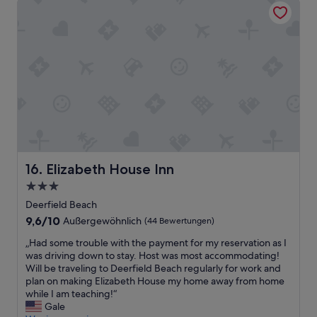
.
a
“
t
d
i
e
b
e
s
t
e
n
J
a
Elizabeth House Inn
16. Elizabeth House Inn
h
3.0-
r
Sterne-
e
Deerfield Beach
h
Unterkunft
9.6
9,6/10
Außergewöhnlich
(44 Bewertungen)
i
von
n
„
„Had some trouble with the payment for my reservation as I
10,
t
H
was driving down to stay. Host was most accommodating!
Außergewöhnlich,
e
a
Will be traveling to Deerfield Beach regularly for work and
(44
r
d
plan on making Elizabeth House my home away from home
Bewertungen)
s
s
while I am teaching!“
i
o
Gale