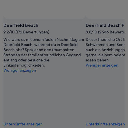
“
h
m
“
e
a
(
g
A
i
Foto von Doris Schenk
Öffentliches
b
n
Foto
Deerfield Beach
Deerfield Beach Pie
e
o
von
r
q
9.2/10 (172 Bewertungen)
8.8/10 (2.946 Bewertu
Doris
l
u
Wie wäre es mit einem faulen Nachmittag am
Dieser friedliche Ort lä
Schenk
e
e
Deerfield Beach, während du in Deerfield
Schwimmen und Sonnenb
i
e
Beach bist? Spazier an den traumhaften
auch ein Anziehungspunkt
d
s
Stränden der familienfreundlichen Gegend
gerne in einem belebte
e
e
entlang oder besuche die
essen gehen.
r
e
Einkaufsmöglichkeiten.
Weniger anzeigen
a
s
Weniger anzeigen
u
e
c
l
h
t
h
e
ö
m
r
a
b
.
a
“
r
)
.
Unterkünfte anzeigen
Unterkünfte anzeigen