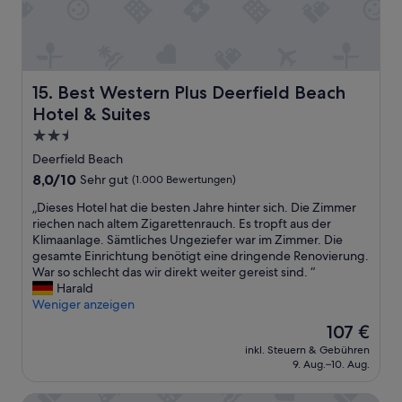
t
o
d
o
w
i
Best Western Plus Deerfield Beach Hotel & Suites
15. Best Western Plus Deerfield Beach
t
Hotel & Suites
h
t
2.5-
h
Sterne-
Deerfield Beach
e
Unterkunft
p
8.0
8,0/10
Sehr gut
(1.000 Bewertungen)
l
von
„
„Dieses Hotel hat die besten Jahre hinter sich. Die Zimmer
a
10,
D
riechen nach altem Zigarettenrauch. Es tropft aus der
c
Sehr
i
Klimaanlage. Sämtliches Ungeziefer war im Zimmer. Die
e
gut,
e
gesamte Einrichtung benötigt eine dringende Renovierung.
o
(1.000
s
War so schlecht das wir direkt weiter gereist sind. “
r
Bewertungen)
e
Harald
t
s
Weniger anzeigen
h
H
e
Der
107 €
o
a
Preis
inkl. Steuern & Gebühren
t
r
beträgt
9. Aug.–10. Aug.
e
e
107 €
l
a
Elizabeth House Inn
h