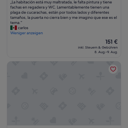
t
r
„
„La habitación está muy maltratada, le falta pintura y tiene
10,
e
m
L
fachas en regadera y WC. Lamentablemente tienen una
Sehr
m
y
a
plaga de cucarachas, están por todos lados y diferentes
gut,
Z
r
h
tamaños, la puerta no cierra bien y me imagino que ese es el
(4
i
e
a
tema.“
Bewertungen)
g
s
b
carlos
a
e
i
Weniger anzeigen
r
r
t
Der
151 €
e
v
a
Preis
t
a
inkl. Steuern & Gebühren
c
beträgt
t
8. Aug.–9. Aug.
t
i
151 €
e
i
ó
n
o
Fort Lauderdale Marriott Pompano Beach Resort
n
r
n
e
a
a
s
u
s
t
c
I
á
h
w
m
.
a
u
E
s
y
s
d
m
t
r
a
r
i
l
o
v
t
p
i
r