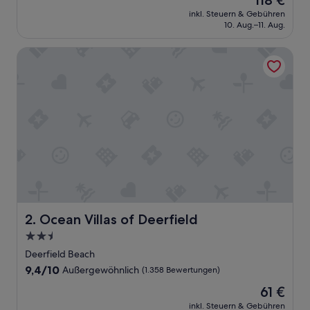
118 €
10,
Preis
Sehr
inkl. Steuern & Gebühren
beträgt
10. Aug.–11. Aug.
gut,
118 €
(2.358
Bewertungen)
Ocean Villas of Deerfield
Ocean Villas of Deerfield
2. Ocean Villas of Deerfield
2.5-
Sterne-
Deerfield Beach
Unterkunft
9.4
9,4/10
Außergewöhnlich
(1.358 Bewertungen)
von
Der
61 €
10,
Preis
Außergewöhnlich,
inkl. Steuern & Gebühren