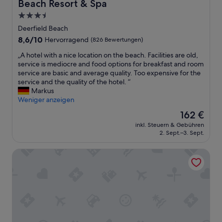
n
Beach Resort & Spa
l
e
b
3.5-
n
i
Sterne-
Deerfield Beach
n
n
Unterkunft
i
8.6
8,6/10
Hervorragend
(826 Bewertungen)
e
c
von
i
„
„A hotel with a nice location on the beach. Facilities are old,
h
10,
n
A
service is mediocre and food options for breakfast and room
t
Hervorragend,
e
h
service are basic and average quality. Too expensive for the
s
(826
m
o
service and the quality of the hotel. “
i
Bewertungen)
I
t
Markus
t
n
e
Weniger anzeigen
z
d
l
e
u
Der
162 €
w
n
s
Preis
inkl. Steuern & Gebühren
i
!
t
beträgt
2. Sept.–3. Sept.
t
“
r
162 €
h
i
Hampton Inn Boca Raton-Deerfield Beach
a
e
n
g
i
e
c
b
e
i
l
e
o
t
c
.