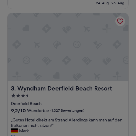
beträgt
24. Aug.–25. Aug.
(1.358
61 €
Bewertungen)
Wyndham Deerfield Beach Resort
Wyndham Deerfield Beach Resort
3. Wyndham Deerfield Beach Resort
3.5-
Sterne-
Deerfield Beach
Unterkunft
9.2
9,2/10
Wunderbar
(1.327 Bewertungen)
von
„
„Gutes Hotel direkt am Strand Allerdings kann man auf den
10,
G
Balkonen nicht sitzen!“
Wunderbar,
u
Mark
(1.327