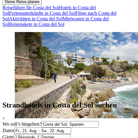
Deine Reise planen
Reiseführer für Costa del Sol
Hotels in Costa del
Sol
Ferienunterkünfte in Costa del Sol
Flüge nach Costa del
Sol
Aktivitäten in Costa del Sol
Mietwagen in Costa del
Sol
Reisepakete in Costa del Sol
Strandhotels in Costa del Sol suchen
Wo soll’s hingehen?
Daten
Gäste