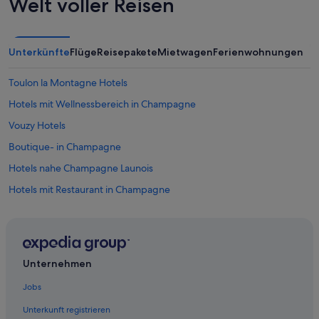
Welt voller Reisen
Unterkünfte
Flüge
Reisepakete
Mietwagen
Ferienwohnungen
Toulon la Montagne Hotels
Hotels mit Wellnessbereich in Champagne
Vouzy Hotels
Boutique- in Champagne
Hotels nahe Champagne Launois
Hotels mit Restaurant in Champagne
Familien in Champagne
Hotels mit Whirlpool in Champagne
Schlösser in Champagne-Ardenne
Unternehmen
Fère-Champenoise Hotels
Jobs
Vertus Hotels
Unterkunft registrieren
Historische in Champagne