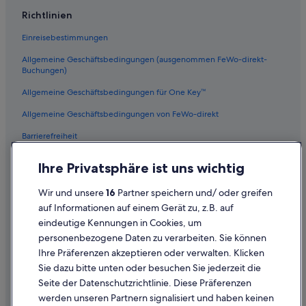
Private Ferienhäuser in Champagne
Richtlinien
Trécon Hotels
Einreisebestimmungen
Hotels mit Aussicht in Champagne
Allgemeine Geschäftsbedingungen (ausgenommen FeWo-direkt-
Hostels in Champagne-Ardenne
Buchungen)
Haustierfreundliche in Champagne
Allgemeine Geschäftsbedingungen für One Key™
Etoges Hotels
Allgemeine Geschäftsbedingungen von FeWo-direkt
Aparthotels in Champagne-Ardenne
Barrierefreiheit
Hotels nahe Chalons-Vatry
Datenschutz
Hotels mit Pool in Champagne-Ardenne
Ihre Privatsphäre ist uns wichtig
Cookies
Familien in Champagne-Ardenne
Wir und unsere
16
Partner speichern und/ oder greifen
Rechtliche Hinweise/Kontakt
B&B in Champagne-Ardenne
auf Informationen auf einem Gerät zu, z.B. auf
eindeutige Kennungen in Cookies, um
Inhaltsrichtlinien und Melden von Inhalten
Dommartin-Lettrée Hotels
personenbezogene Daten zu verarbeiten. Sie können
Hotels mit Pool in Champagne
Ihre Präferenzen akzeptieren oder verwalten. Klicken
Hilfe
Baumhäuser in Champagne-Ardenne
Sie dazu bitte unten oder besuchen Sie jederzeit die
Hilfe
Seite der Datenschutzrichtlinie. Diese Präferenzen
Hotels mit Whirlpool in Champagne-Ardenne
werden unseren Partnern signalisiert und haben keinen
Flug stornieren