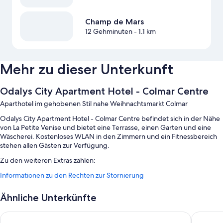
Champ de Mars
12 Gehminuten
- 1.1 km
Mehr zu dieser Unterkunft
Odalys City Apartment Hotel - Colmar Centre
Aparthotel im gehobenen Stil nahe Weihnachtsmarkt Colmar
Odalys City Apartment Hotel - Colmar Centre befindet sich in der Nähe
von La Petite Venise und bietet eine Terrasse, einen Garten und eine
Wäscherei. Kostenloses WLAN in den Zimmern und ein Fitnessbereich
stehen allen Gästen zur Verfügung.
Zu den weiteren Extras zählen:
Informationen zu den Rechten zur Stornierung
1 Innenpool mit Sonnenliegen
Ein Frühstücksbuffet (gegen Aufpreis), Parken ohne Service
Ähnliche Unterkünfte
(kostenpflichtig) und kostenlose Zeitungen
Ein Bankettsaal, Gepäckaufbewahrung und ein Verkaufsautomat
Cit'Hotel Primo Colmar Centre
Best Wes