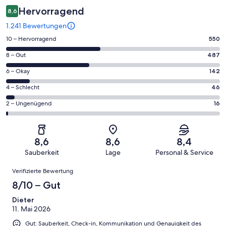
Hervorragend
8,6
1.241 Bewertungen
550
10 – Hervorragend
550
von
487
8 – Gut
487
insgesamt
von
1241
142
6 – Okay
142
insgesamt
Gästebewertungen
von
1241
46
4 – Schlecht
46
haben
insgesamt
Gästebewertungen
von
eine
1241
16
2 – Ungenügend
16
haben
insgesamt
Bewertung
Gästebewertungen
von
eine
1241
von
haben
insgesamt
Bewertung
Gästebewertungen
10
eine
1241
von
haben
8,6
8,6
8,4
-
Bewertung
Gästebewertungen
8
eine
Sauberkeit
Lage
Personal & Service
Hervorragend
von
haben
-
Bewertung
Bewertungen
6
eine
Gut
Verifizierte Bewertung
von
-
Bewertung
4
8/10 – Gut
Okay
von
-
2
Dieter
Schlecht
11. Mai 2026
-
Ungenügend
Gut: Sauberkeit, Check-in, Kommunikation und Genauigkeit des