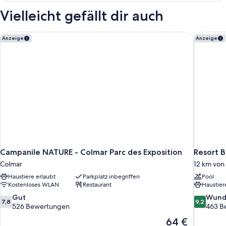
Apartment(4
Vielleicht gefällt dir auch
People)
Campanile NATURE - Colmar Parc des Exposition
Resort Ba
Anzeige
Anzeige
Campanile NATURE - Colmar Parc des Exposition
Resort B
Colmar
12 km von
Haustiere erlaubt
Parkplatz inbegriffen
Pool
Kostenloses WLAN
Restaurant
Haustier
7.8
9.2
Gut
Wund
7,8
9,2
von
von
526 Bewertungen
463 B
10,
10,
Der
64 €
Gut,
Wunderba