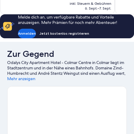
Preis
inkl. Steuern & Gebühren
526
463
beträgt
6. Sept.–7. Sept.
Bewertungen
Bewertun
64 €
Melde dich an, um verfügbare Rabatte und Vorteile
anzuzeigen. Mehr Prämien für noch mehr Abenteuer!
Anmelden
Jetzt kostenlos registrieren
Zur Gegend
Odalys City Apartment Hotel - Colmar Centre in Colmar liegt im
Stadtzentrum und in der Nähe eines Bahnhofs. Domaine Zind-
Humbrecht und André Stentz Weingut sind einen Ausflug wert,
wenn du etwas unternehmen möchtest. Wer dagegen die
Mehr anzeigen
Attraktionen der Region bewundern möchte, ist hier richtig:
Champ de Mars und Karussell 1900. Ebenfalls einen Besuch
wert sind diese beiden Highlights: Okidok und Maison Thomas.
Die Region bietet viele Aktivitäten, zum Beispiel Weinguttouren.
Zum Reiseführer für Colmar
Weitere Aparthotels in Colmar anzeigen