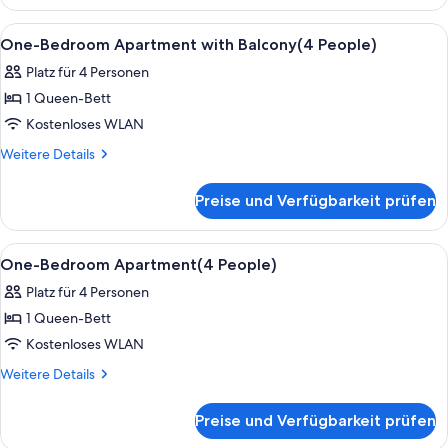
1
Schlafzimmer,
Alle
Zimmersafe, Schreibtisch, schallisoli
6
Balkon
One-Bedroom Apartment with Balcony(4 People)
Fotos
(4
Platz für 4 Personen
People)
für
1 Queen-Bett
One-
Bedroom
Kostenloses WLAN
Apartment
Weitere
Weitere Details
with
Details
für
Balcony(4
Preise und Verfügbarkeit prüfen
One-
People)
Bedroom
anzeigen
Apartment
Alle
Zimmersafe, Schreibtisch, schallisoli
11
with
One-Bedroom Apartment(4 People)
Fotos
Balcony(4
Platz für 4 Personen
People)
für
1 Queen-Bett
One-
Bedroom
Kostenloses WLAN
Apartment(4
Weitere
Weitere Details
People)
Details
für
anzeigen
Preise und Verfügbarkeit prüfen
One-
Bedroom