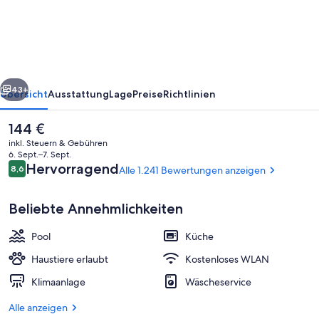
Apartment
Hotel
-
Colmar
rück
Weiter
Centre
43+
Übersicht
Ausstattung
Lage
Preise
Richtlinien
Der
144 €
aktuelle
inkl. Steuern & Gebühren
Preis
6. Sept.–7. Sept.
beträgt
Bewertungen
Hervorragend
8,6
Alle 1.241 Bewertungen anzeigen
8,6 von 10.
144 €.
Beliebte Annehmlichkeiten
Pool
Küche
Innenpool, Liegestühle
Haustiere erlaubt
Kostenloses WLAN
Klimaanlage
Wäscheservice
Alle anzeigen