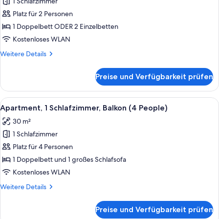
1 Schlafzimmer
Standard-
Studio
Platz für 2 Personen
(2
1 Doppelbett ODER 2 Einzelbetten
People)
Kostenloses WLAN
anzeigen
Weitere
Weitere Details
Details
für
Preise und Verfügbarkeit prüfen
Standard-
Studio
(2
Alle
Ein modernes Schlafzimmer mit einem
11
People)
Apartment, 1 Schlafzimmer, Balkon (4 People)
Fotos
30 m²
für
1 Schlafzimmer
Apartment,
1
Platz für 4 Personen
Schlafzimmer,
1 Doppelbett und 1 großes Schlafsofa
Balkon
Kostenloses WLAN
(4
Weitere
Weitere Details
People)
Details
anzeigen
für
Preise und Verfügbarkeit prüfen
Apartment,