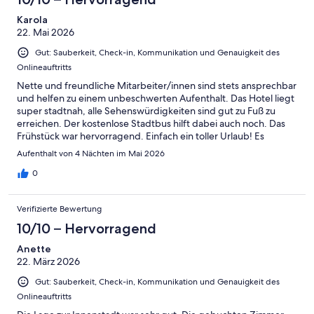
Karola
22. Mai 2026
Gut: Sauberkeit, Check-in, Kommunikation und Genauigkeit des
Onlineauftritts
Nette und freundliche Mitarbeiter/innen sind stets ansprechbar
und helfen zu einem unbeschwerten Aufenthalt. Das Hotel liegt
super stadtnah, alle Sehenswürdigkeiten sind gut zu Fuß zu
erreichen. Der kostenlose Stadtbus hilft dabei auch noch. Das
Frühstück war hervorragend. Einfach ein toller Urlaub! Es
empfiehlt sich, einen Parkplatz zu buchen.
Aufenthalt von 4 Nächten im Mai 2026
0
Verifizierte Bewertung
10/10 – Hervorragend
Anette
22. März 2026
Gut: Sauberkeit, Check-in, Kommunikation und Genauigkeit des
Onlineauftritts