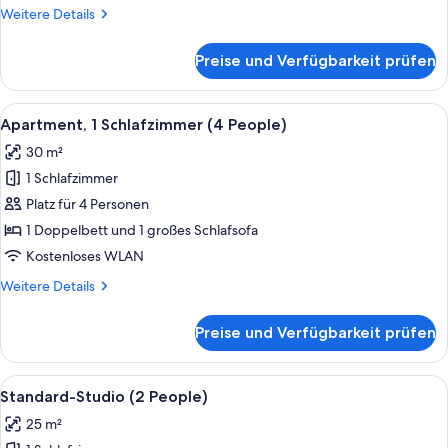
Weitere
Weitere Details
Details
für
Preise und Verfügbarkeit prüfen
Studio
Alle
Ein modernes Schlafzimmer mit einem
10
Apartment, 1 Schlafzimmer (4 People)
Fotos
30 m²
für
1 Schlafzimmer
Apartment,
1
Platz für 4 Personen
Schlafzimmer
1 Doppelbett und 1 großes Schlafsofa
(4
Kostenloses WLAN
People)
Weitere
Weitere Details
anzeigen
Details
für
Preise und Verfügbarkeit prüfen
Apartment,
1
Schlafzimmer
Alle
Ein modernes Hotelzimmer mit Bett, Sc
7
(4
Standard-Studio (2 People)
Fotos
People)
25 m²
für