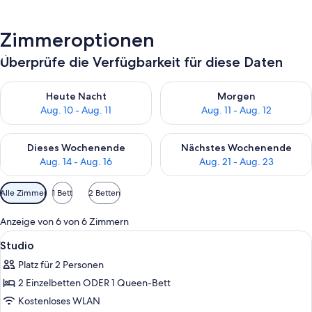
Zimmeroptionen
Überprüfe die Verfügbarkeit für diese Daten
Überprüfe die Verfügbarkeit für heute Nacht, Aug. 10 - Aug. 11
Überprüfe die Verfügbarkeit fü
Heute Nacht
Morgen
Aug. 10 - Aug. 11
Aug. 11 - Aug. 12
Überprüfe die Verfügbarkeit für dieses Wochenende, Aug. 14 -
Überprüfe die Verfügbarkeit f
Dieses Wochenende
Nächstes Wochenende
Aug. 14 - Aug. 16
Aug. 21 - Aug. 23
Verfügbare
Alle Zimmer
1 Bett
2 Betten
Filter
für
Anzeige von 6 von 6 Zimmern
Zimmer
Alle
Zimmersafe, Schreibtisch, schallisoli
9
Studio
Fotos
Platz für 2 Personen
für
2 Einzelbetten ODER 1 Queen-Bett
Studio
anzeigen
Kostenloses WLAN