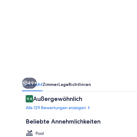
49+
Übersicht
Zimmer
Lage
Richtlinien
Bewertungen
Außergewöhnlich
9,4
9,4 von 10.
Alle 129 Bewertungen anzeigen
Beliebte Annehmlichkeiten
Pool