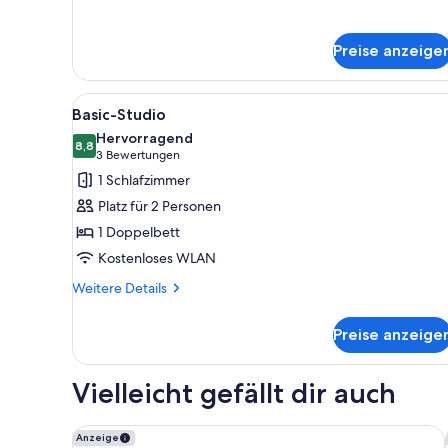
Suite,
Stadtblick
Preise anzeige
Alle
Ein Hotelzimmer mit Bett, Sof
4
Basic-Studio
Fotos
Hervorragend
für
8,8
8,8 von 10
(3
3 Bewertungen
Basic-
Bewertungen)
1 Schlafzimmer
Studio
Platz für 2 Personen
anzeigen
1 Doppelbett
Kostenloses WLAN
Weitere
Weitere Details
Details
für
Preise anzeige
Basic-
Studio
Vielleicht gefällt dir auch
Cresta Grande Cape Town
Anzeige