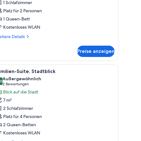
1 Schlafzimmer
tadtblick
Platz für 2 Personen
nzeigen
1 Queen-Bett
Kostenloses WLAN
itere
itere Details
tails
r
Preise anzeigen
andard-
ite,
adtblick
Vorhängen.
en Bosch-Ofen, eine kleine Essecke mit einer Couch und einer Vase mit Troc
le
Familien-Suite, Stadtblick | Kostenloses WLA
6
milien-Suite, Stadtblick
otos
Außergewöhnlich
ür
,0
10,0 von 10
(2
2 Bewertungen
amilien-
Bewertungen)
Blick auf die Stadt
ite,
7 m²
tadtblick
2 Schlafzimmer
nzeigen
Platz für 4 Personen
2 Queen-Betten
Kostenloses WLAN