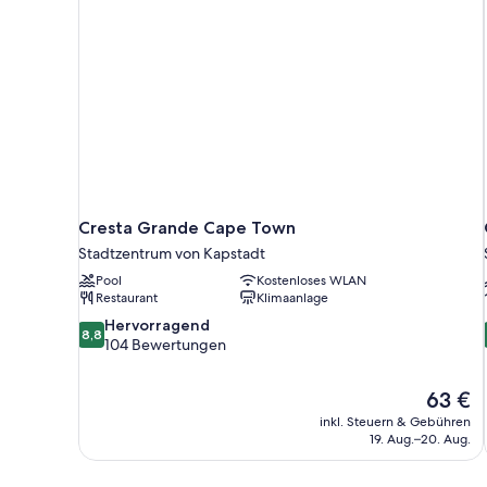
Cresta Grande Cape Town
Stadtzentrum von Kapstadt
Pool
Kostenloses WLAN
Restaurant
Klimaanlage
8.8
Hervorragend
8,8
von
104 Bewertungen
10,
Hervorragend,
Der
63 €
104
Preis
Bewertungen
inkl. Steuern & Gebühren
beträgt
19. Aug.–20. Aug.
63 €