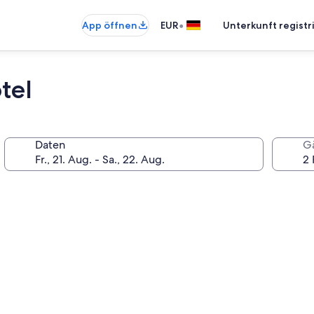
•
App öffnen
EUR
Unterkunft registr
tel
Daten
G