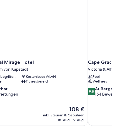
al Mirage Hotel
Cape Grace, A Fair
m von Kapstadt
Victoria & Alfred Waterf
nbegriffen
Kostenloses WLAN
Pool
e
Fitnessbereich
Wellness
9.8
bar
Außergewöhnlich
9,8
von
ertungen
154 Bewertungen
10,
Außergewöhnlich,
Der
108 €
154
Preis
en
Bewertungen
inkl. Steuern & Gebühren
beträgt
18. Aug.–19. Aug.
108 €