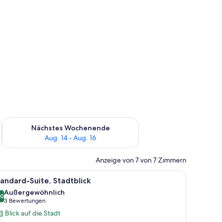
es Wochenende, Aug. 7 - Aug. 9.
Überprüfe die Verfügbarkeit für nächstes Wochenende, Aug. 1
Nächstes Wochenende
Aug. 14 - Aug. 16
Anzeige von 7 von 7 Zimmern
 Sofa, einem Nachttisch, einer Lampe und einem grünen Beistelltisch.
le
Ein ordentlich bezogenes Bett mit einem gest
6
andard-Suite, Stadtblick
otos
Außergewöhnlich
ür
,0
10,0 von 10
(3
3 Bewertungen
tandard-
Bewertungen)
Blick auf die Stadt
ite,