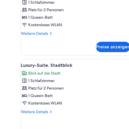
1 Schlafzimmer
Queen-
Platz für 2 Personen
Bett
1 Queen-Bett
anzeigen
Kostenloses WLAN
Weitere
Weitere Details
Details
für
Preise anzeige
Standardzimmer,
1
Queen-
Alle
Ein modernes Schlafzimmer mit
7
Bett
Luxury-Suite, Stadtblick
Fotos
Blick auf die Stadt
für
1 Schlafzimmer
Luxury-
Suite,
Platz für 2 Personen
Stadtblick
1 Queen-Bett
anzeigen
Kostenloses WLAN
Weitere
Weitere Details
Details
für
Luxury-