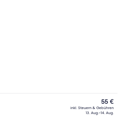
mer, 1 Queen-Bett | Kostenloses WLAN
Frühstück und Mittagessen
Der
55 €
aktuelle
inkl. Steuern & Gebühren
Preis
13. Aug.–14. Aug.
ch
Terrasse/Patio
beträgt
55 €.