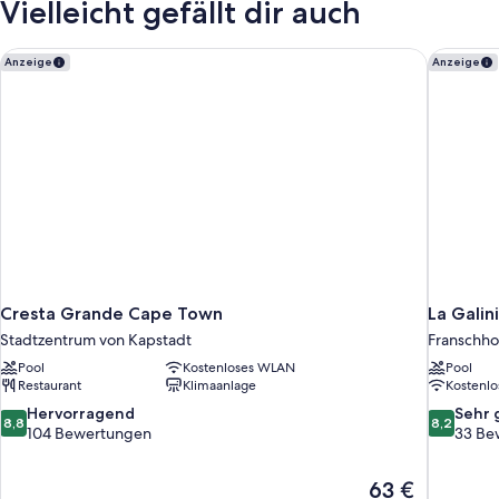
Vielleicht gefällt dir auch
Cresta Grande Cape Town
La Galin
Anzeige
Anzeige
Cresta Grande Cape Town
La Galin
Stadtzentrum von Kapstadt
Franschh
Pool
Kostenloses WLAN
Pool
Restaurant
Klimaanlage
Kostenl
8.8
8.2
Hervorragend
Sehr 
8,8
8,2
von
von
104 Bewertungen
33 Be
10,
10,
Hervorragend,
Sehr
Der
63 €
104
gut,