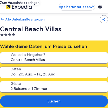
Zum Hauptinhalt springen
App herunterladen
Alle Unterkünfte anzeigen
Central Beach Villas
4.0-
Sterne-
Unterkunft
Wähle deine Daten, um Preise zu sehen
Wo soll’s hingehen?
Daten
Gäste
Suchen