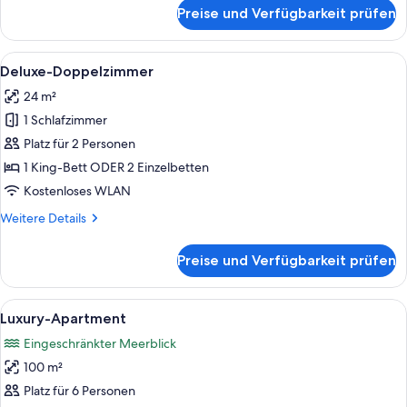
für
Preise und Verfügbarkeit prüfen
Classic-
Doppelzimmer
Alle
Ein modernes Schlafzimmer mit einem 
1
Deluxe-Doppelzimmer
Fotos
24 m²
für
1 Schlafzimmer
Deluxe-
Doppelzimmer
Platz für 2 Personen
anzeigen
1 King-Bett ODER 2 Einzelbetten
Kostenloses WLAN
Weitere
Weitere Details
Details
für
Preise und Verfügbarkeit prüfen
Deluxe-
Doppelzimmer
Alle
Ein modernes Wohnzimmer mit einer g
1
Luxury-Apartment
Fotos
Eingeschränkter Meerblick
für
100 m²
Luxury-
Apartment
Platz für 6 Personen