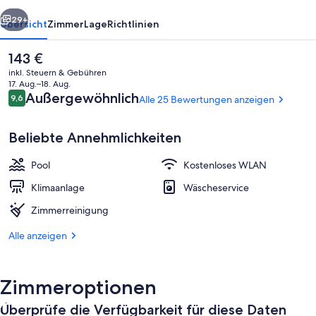
rück
Weiter
29+
Übersicht
Zimmer
Lage
Richtlinien
Der
143 €
aktuelle
inkl. Steuern & Gebühren
Preis
17. Aug.–18. Aug.
beträgt
Bewertungen
Außergewöhnlich
9,6
Alle 25 Bewertungen anzeigen
9,6 von 10.
143 €.
Beliebte Annehmlichkeiten
Pool
Kostenloses WLAN
Außenbereich
Klimaanlage
Wäscheservice
Zimmerreinigung
Alle anzeigen
Zimmeroptionen
Überprüfe die Verfügbarkeit für diese Daten