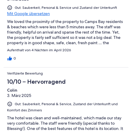
Gut: Sauberkeit, Personal & Service und Zustand der Unterkunft
Mit Google übersetzen
We loved the proximity of the property to Camps Bay residents
& beaches which were less than 5 minutes away. The staff was
friendly, helpful on arrival and sparse the rest of the time. Yet,
the property is fairly self sufficient so it was not a big deal. The
property is in good shape, safe, clean, fresh paint … the
amenities are not very important other than the garage which
Aufenthalt von 4 Nächten im April 2026
was super handy for our car. We would definitely stay here
again.
0
Verifizierte Bewertung
10/10 – Hervorragend
Colin
3. März 2025
Gut: Sauberkeit, Personal & Service, Zustand der Unterkunft und
Komfort des Zimmers
The hotel was clean and well-maintained, which made our stay
very comfortable. The staff were friendly (special thanks to
Blessing!). One of the best features of this hotel is its location. It