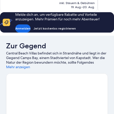
Preis
Bewertungen
33
inkl. Steuern & Gebühren
beträgt
19. Aug.–20. Aug.
Bewertun
63 €
Melde dich an, um verfügbare Rabatte und Vorteile
anzuzeigen. Mehr Prämien für noch mehr Abenteuer!
Anmelden
Jetzt kostenlos registrieren
Zur Gegend
Central Beach Villas befindet sich in Strandnähe und liegt in der
Gegend Camps Bay, einem Stadtviertel von Kapstadt. Wer die
Natur der Region bewundern möchte, sollte Folgendes
besuchen: Camps Bay Beach und Tafelberg. Du möchtest
Mehr anzeigen
deinen Aufenthalt in der Stadt mit dem Besuch eines
spannenden Events oder einer Sportveranstaltung aufpeppen?
Dann schau doch einmal hier vorbei: Kapstadt-Stadion oder
Newlands-Stadion.
Zum Reiseführer für Kapstadt
Weitere Gasthäuser in Kapstadt anzeigen