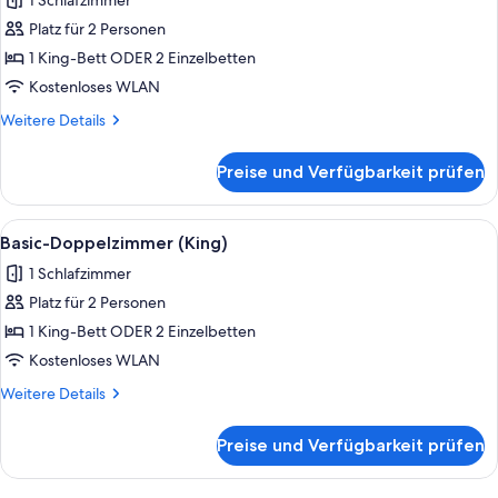
1 Schlafzimmer
für
Platz für 2 Personen
Standard-
Doppelzimmer
1 King-Bett ODER 2 Einzelbetten
(King)
Kostenloses WLAN
anzeigen
Weitere
Weitere Details
Details
für
Preise und Verfügbarkeit prüfen
Standard-
Doppelzimmer
(King)
Alle
Ein modernes Schlafzimmer mit einem 
1
Basic-Doppelzimmer (King)
Fotos
1 Schlafzimmer
für
Platz für 2 Personen
Basic-
Doppelzimmer
1 King-Bett ODER 2 Einzelbetten
(King)
Kostenloses WLAN
anzeigen
Weitere
Weitere Details
Details
für
Preise und Verfügbarkeit prüfen
Basic-
Doppelzimmer
(King)