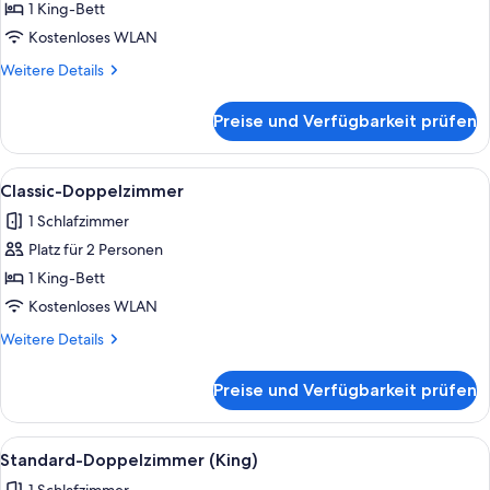
anzeigen
1 King-Bett
Kostenloses WLAN
Weitere
Weitere Details
Details
für
Preise und Verfügbarkeit prüfen
Luxury-
Apartment
Alle
Ein modernes Schlafzimmer mit einem 
1
Classic-Doppelzimmer
Fotos
1 Schlafzimmer
für
Platz für 2 Personen
Classic-
Doppelzimmer
1 King-Bett
anzeigen
Kostenloses WLAN
Weitere
Weitere Details
Details
für
Preise und Verfügbarkeit prüfen
Classic-
Doppelzimmer
Alle
Ein modernes Hotelzimmer mit einem g
1
Standard-Doppelzimmer (King)
Fotos