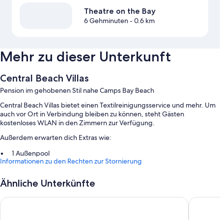
Theatre on the Bay
6 Gehminuten
- 0.6 km
Mehr zu dieser Unterkunft
Central Beach Villas
Pension im gehobenen Stil nahe Camps Bay Beach
Central Beach Villas bietet einen Textilreinigungsservice und mehr. Um
auch vor Ort in Verbindung bleiben zu können, steht Gästen
kostenloses WLAN in den Zimmern zur Verfügung.
Außerdem erwarten dich Extras wie:
1 Außenpool
Informationen zu den Rechten zur Stornierung
Unterstützung bei der Tourenplanung/beim Ticketerwerb und
Gepäckaufbewahrung
Ähnliche Unterkünfte
Zimmerausstattung
South Beach Camps Bay Boutique Hotel
Camps Ba
Alle individuell ausgestatteten Zimmer bestechen durch
Annehmlichkeiten wie hochwertige Bettwaren und laptopgeeignete