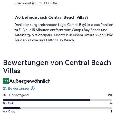
Check-out ist um 11:00 Uhr.
Wo befindet sich Central Beach Villas?
Dank der ausgezeichneten Lage (Camps Bay) ist diese Pension
zu Fuß nur 15 Minuten entfernt von: Camps Bay Beach und
Tafelberg-Nationalpark. Ebenfalls in einem Umkreis von 2 km:
Maiden's Cove und Clifton Bay Beach.
Bewertungen
Bewertungen von Central Beach
Villas
Außergewöhnlich
9,6
25 Bewertungen
20
10 – Hervorragend
20
von
4
8 – Gut
4
insgesamt
von
25
1
6 – Okay
1
insgesamt