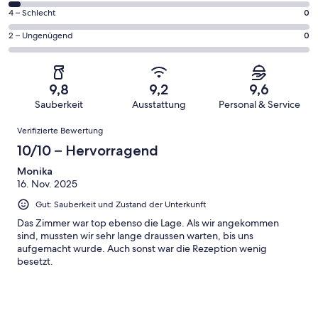
Gästebewertungen
von
25
0
4 – Schlecht
0
haben
insgesamt
Gästebewertungen
von
eine
25
0
2 – Ungenügend
0
haben
insgesamt
Bewertung
Gästebewertungen
von
eine
25
von
haben
insgesamt
Bewertung
Gästebewertungen
10
eine
25
von
haben
9,8
9,2
9,6
-
Bewertung
Gästebewertungen
8
eine
Sauberkeit
Ausstattung
Personal & Service
Hervorragend
von
haben
-
Bewertung
Bewertungen
6
eine
Gut
Verifizierte Bewertung
von
-
Bewertung
4
10/10 – Hervorragend
Okay
von
-
2
Monika
Schlecht
16. Nov. 2025
-
Ungenügend
Gut: Sauberkeit und Zustand der Unterkunft
Das Zimmer war top ebenso die Lage. Als wir angekommen
sind, mussten wir sehr lange draussen warten, bis uns
aufgemacht wurde. Auch sonst war die Rezeption wenig
besetzt.