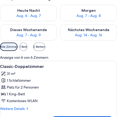
Überprüfe die Verfügbarkeit für heute Nacht, Aug. 6 - Aug. 7.
Überprüfe die Verfügbarkeit f
Heute Nacht
Morgen
Aug. 6 - Aug. 7
Aug. 7 - Aug. 8
Überprüfe die Verfügbarkeit für dieses Wochenende, Aug. 7 - 
Überprüfe die Verfügbarkeit f
Dieses Wochenende
Nächstes Wochenende
Aug. 7 - Aug. 9
Aug. 14 - Aug. 16
Verfügbare
Alle Zimmer
1 Bett
2 Betten
Filter
für
Anzeige von 6 von 6 Zimmern
Zimmer
Alle
Ein modernes Schlafzimmer mit einem 
2
Classic-Doppelzimmer
Fotos
31 m²
für
1 Schlafzimmer
Classic-
Doppelzimmer
Platz für 2 Personen
anzeigen
1 King-Bett
Kostenloses WLAN
Weitere
Weitere Details
Details