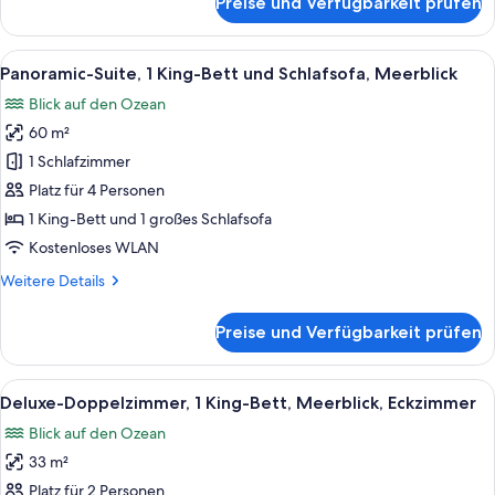
Preise und Verfügbarkeit prüfen
Panoramic
Suite
7,
Ocean
The
Alle
Zwei Korbsessel mit weißen Kissen, au
View
10
Royal
Panoramic-Suite, 1 King-Bett und Schlafsofa, Meerblick
Fotos
anzeigen
Suite,
Blick auf den Ozean
1
für
King
60 m²
Panoramic-
Bed
Suite,
1 Schlafzimmer
Panoramic
1 King-
Ocean
Platz für 4 Personen
View
Bett
1 King-Bett und 1 großes Schlafsofa
und
Kostenloses WLAN
Schlafsofa,
Weitere
Weitere Details
Meerblick
Details
anzeigen
für
Preise und Verfügbarkeit prüfen
Panoramic-
Suite,
1 King-
Alle
Ein modernes Hotelzimmer mit einem gr
8
Bett
Deluxe-Doppelzimmer, 1 King-Bett, Meerblick, Eckzimmer
Fotos
und
Blick auf den Ozean
Schlafsofa,
für
Meerblick
33 m²
Deluxe-
Doppelzimmer,
Platz für 2 Personen