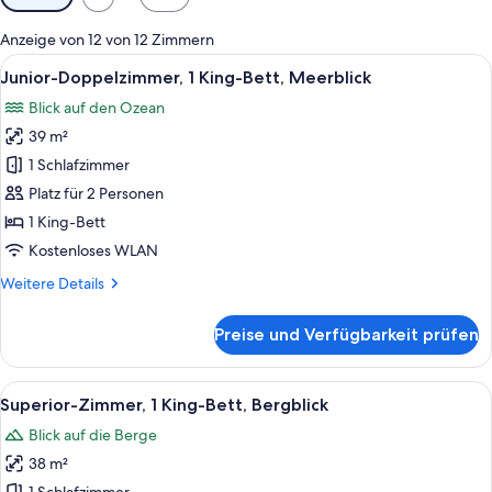
Filter
für
Anzeige von 12 von 12 Zimmern
Zimmer
Alle
Ein Zimmer mit großem Fenster, einem 
10
Junior-Doppelzimmer, 1 King-Bett, Meerblick
Fotos
Blick auf den Ozean
für
39 m²
Junior-
Doppelzimmer,
1 Schlafzimmer
1 King-
Platz für 2 Personen
Bett,
1 King-Bett
Meerblick
Kostenloses WLAN
anzeigen
Weitere
Weitere Details
Details
für
Preise und Verfügbarkeit prüfen
Junior-
Doppelzimmer,
1 King-
Alle
Ein modernes Wohnzimmer mit einem gr
7
Bett,
Superior-Zimmer, 1 King-Bett, Bergblick
Fotos
Meerblick
Blick auf die Berge
für
38 m²
Superior-