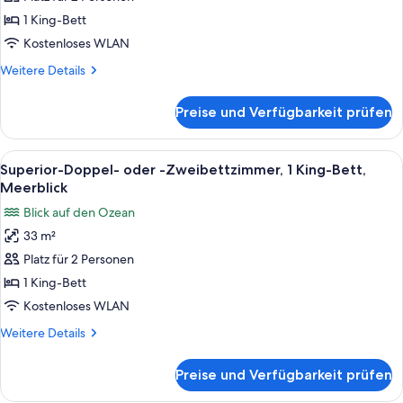
1 King-
1 King-Bett
Bett,
Kostenloses WLAN
Meerblick,
Weitere
Weitere Details
Eckzimmer
Details
anzeigen
für
Preise und Verfügbarkeit prüfen
Deluxe-
Doppelzimmer,
1 King-
Alle
Ein Schwimmbecken mit blauer Beleu
7
Bett,
Superior-Doppel- oder -Zweibettzimmer, 1 King-Bett,
Fotos
Meerblick,
Meerblick
Eckzimmer
für
Blick auf den Ozean
Superior-
33 m²
Doppel-
Platz für 2 Personen
oder
-
1 King-Bett
Zweibettzimmer,
Kostenloses WLAN
1 King-
Weitere
Weitere Details
Bett,
Details
Meerblick
für
Preise und Verfügbarkeit prüfen
Superior-
anzeigen
Doppel-