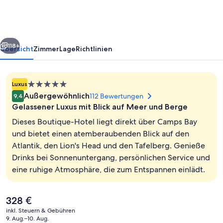
Boutique
Hotel
rück
Weiter
118+
Übersicht
Zimmer
Lage
Richtlinien
5.0-
Luxus
Sterne-
Außergewöhnlich
112 Bewertungen
9,4
Unterkunft
Gelassener Luxus mit Blick auf Meer und Berge
Dieses Boutique-Hotel liegt direkt über Camps Bay
und bietet einen atemberaubenden Blick auf den
Atlantik, den Lion's Head und den Tafelberg. Genieße
Espressomaschine, Wasserkocher mit 
Drinks bei Sonnenuntergang, persönlichen Service und
eine ruhige Atmosphäre, die zum Entspannen einlädt.
Der
328 €
aktuelle
inkl. Steuern & Gebühren
Preis
9. Aug.–10. Aug.