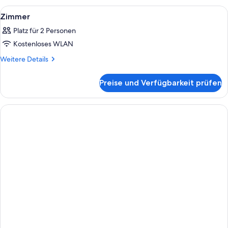
oder
Alle
Ein Hotelzimmer mit einem großen Bett
2
-
Zimmer
Fotos
Zweibettzimmer,
Platz für 2 Personen
1 King-
für
Bett,
Kostenloses WLAN
Zimmer
Meerblick
anzeigen
Weitere
Weitere Details
Details
für
Preise und Verfügbarkeit prüfen
Zimmer