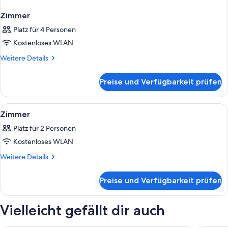
Zimmer
Platz für 4 Personen
Kostenloses WLAN
Weitere
Weitere Details
Details
für
Preise und Verfügbarkeit prüfen
Zimmer
Alle
Ein Badezimmer mit einem Wasserhahn
1
Zimmer
Fotos
Platz für 2 Personen
für
Kostenloses WLAN
Zimmer
anzeigen
Weitere
Weitere Details
Details
für
Preise und Verfügbarkeit prüfen
Zimmer
Vielleicht gefällt dir auch