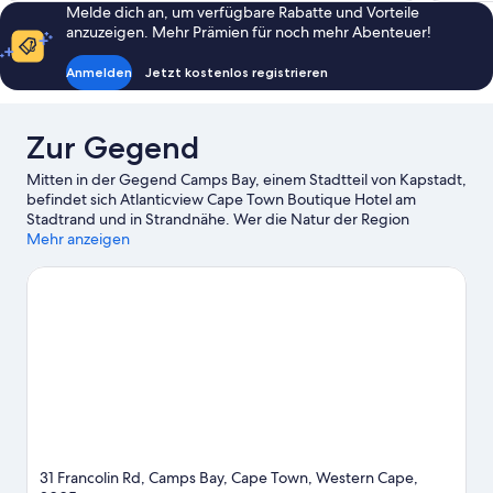
Melde dich an, um verfügbare Rabatte und Vorteile
anzuzeigen. Mehr Prämien für noch mehr Abenteuer!
Anmelden
Jetzt kostenlos registrieren
Zur Gegend
Mitten in der Gegend Camps Bay, einem Stadtteil von Kapstadt,
befindet sich Atlanticview Cape Town Boutique Hotel am
Stadtrand und in Strandnähe. Wer die Natur der Region
bewundern möchte, sollte Folgendes besuchen: Camps Bay
Mehr anzeigen
Beach und Tafelberg. Du möchtest deinen Aufenthalt in der
Stadt mit dem Besuch eines spannenden Events oder einer
Sportveranstaltung aufpeppen? Dann schau doch einmal hier
vorbei: Kapstadt-Stadion oder Newlands-Stadion. Entdecke
die Tiere dieser Region bei einer Safari in der Nähe oder
versuch dein Glück bei Pirschfahrten und Tierbeobachtungen.
Zum Reiseführer für Kapstadt
31 Francolin Rd, Camps Bay, Cape Town, Western Cape,