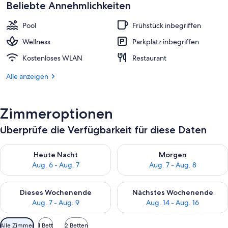
beträgt
Beliebte Annehmlichkeiten
328 €.
Pool
Frühstück inbegriffen
Wellness
Parkplatz inbegriffen
Kostenloses WLAN
Restaurant
Alle anzeigen
Zimmeroptionen
Überprüfe die Verfügbarkeit für diese Daten
Überprüfe die Verfügbarkeit für heute Nacht, Aug. 6 - Aug. 7.
Überprüfe die Verfügbarkeit f
Heute Nacht
Morgen
Aug. 6 - Aug. 7
Aug. 7 - Aug. 8
Überprüfe die Verfügbarkeit für dieses Wochenende, Aug. 7 - 
Überprüfe die Verfügbarkeit f
Dieses Wochenende
Nächstes Wochenende
Aug. 7 - Aug. 9
Aug. 14 - Aug. 16
Verfügbare
Alle Zimmer
1 Bett
2 Betten