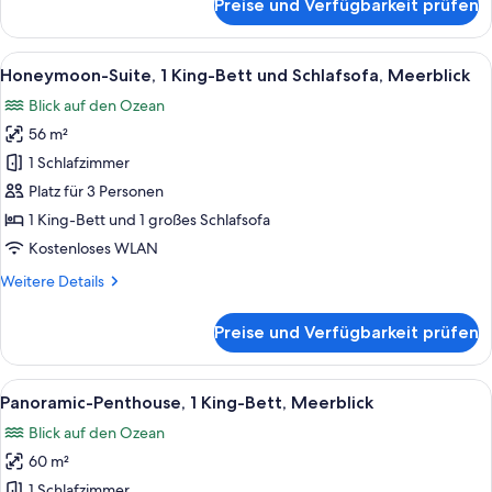
Preise und Verfügbarkeit prüfen
Superior-
Zimmer,
1 King-
Alle
Ein Hotelzimmer mit einem großen Be
14
Bett,
Honeymoon-Suite, 1 King-Bett und Schlafsofa, Meerblick
Fotos
Meerblick
Blick auf den Ozean
für
56 m²
Honeymoon-
Suite,
1 Schlafzimmer
1 King-
Platz für 3 Personen
Bett
1 King-Bett und 1 großes Schlafsofa
und
Kostenloses WLAN
Schlafsofa,
Weitere
Weitere Details
Meerblick
Details
anzeigen
für
Preise und Verfügbarkeit prüfen
Honeymoon-
Suite,
1 King-
Alle
Ein Balkon mit Tisch, Stühlen und Son
15
Bett
Panoramic-Penthouse, 1 King-Bett, Meerblick
Fotos
und
Blick auf den Ozean
Schlafsofa,
für
Meerblick
60 m²
Panoramic-
Penthouse,
1 Schlafzimmer