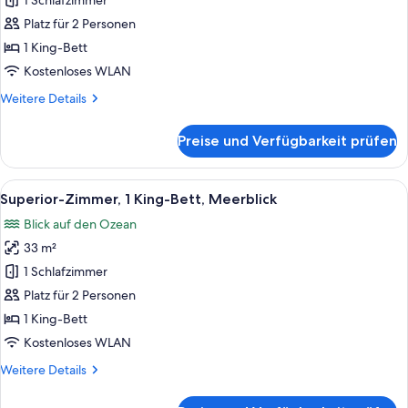
Zimmer,
1 Schlafzimmer
1 King-
Platz für 2 Personen
Bett,
1 King-Bett
Bergblick
Kostenloses WLAN
anzeigen
Weitere
Weitere Details
Details
für
Preise und Verfügbarkeit prüfen
Superior-
Zimmer,
1 King-
Alle
Superior-Zimmer, 1 King-Bett, Meerbli
9
Bett,
Superior-Zimmer, 1 King-Bett, Meerblick
Fotos
Bergblick
Blick auf den Ozean
für
33 m²
Superior-
Zimmer,
1 Schlafzimmer
1 King-
Platz für 2 Personen
Bett,
1 King-Bett
Meerblick
Kostenloses WLAN
anzeigen
Weitere
Weitere Details
Details
für