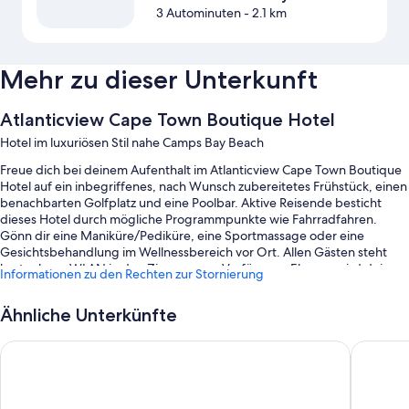
3 Autominuten
- 2.1 km
Mehr zu dieser Unterkunft
Atlanticview Cape Town Boutique Hotel
Hotel im luxuriösen Stil nahe Camps Bay Beach
Freue dich bei deinem Aufenthalt im Atlanticview Cape Town Boutique
Hotel auf ein inbegriffenes, nach Wunsch zubereitetes Frühstück, einen
benachbarten Golfplatz und eine Poolbar. Aktive Reisende besticht
dieses Hotel durch mögliche Programmpunkte wie Fahrradfahren.
Gönn dir eine Maniküre/Pediküre, eine Sportmassage oder eine
Gesichtsbehandlung im Wellnessbereich vor Ort. Allen Gästen steht
kostenloses WLAN in den Zimmern zur Verfügung. Ebenso wird dein
Informationen zu den Rechten zur Stornierung
Aufenthalt durch eine Terrasse und einen Coffeeshop/ein Café
bereichert.
Ähnliche Unterkünfte
Weitere Extras in diesem Hotel sind:
South Beach Camps Bay Boutique Hotel
The Bay 
2 Außenpools mit Sonnenliegen
Parken ohne Service (kostenlos)
Ein Limousinenservice, ein Fahrradverleih und ein Safe an der