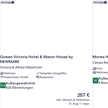
Queen Victoria Hotel & Manor House by NEWMARK
Morea Ho
Anzeige
Anzeige
Queen Victoria Hotel & Manor House by
Morea H
NEWMARK
Camps Ba
Victoria & Alfred Waterfront
Pool
Wellness
Wellness
Parkplatz inbegriffen
Kostenloses WLAN
Restaurant
10.0
Auße
10
von
4 Bew
9.4
Außergewöhnlich
9,4
10,
von
435 Bewertungen
Außergewö
10,
Der
257 €
4
Außergewöhnlich,
Preis
Bewertun
inkl. Steuern & Gebühren
435
beträgt
31. Aug.–1. Sept.
Bewertungen
257 €