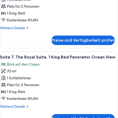
1 King-
Platz für 2 Personen
Bett,
1 King-Bett
Meerblick
Kostenloses WLAN
anzeigen
Weitere
Weitere Details
Details
für
Preise und Verfügbarkeit prüfen
Panoramic-
Penthouse,
1 King-
Alle
Ein Hotelzimmer mit einem großen Bett
11
Bett,
Suite 7, The Royal Suite, 1 King Bed Panoramic Ocean View
Fotos
Meerblick
Blick auf den Ozean
für
70 m²
Suite
7,
1 Schlafzimmer
The
Platz für 2 Personen
Royal
1 King-Bett
Suite,
Kostenloses WLAN
1
Weitere
Weitere Details
King
Details
Bed
für