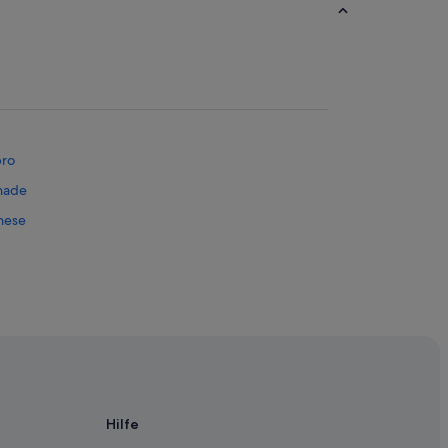
bro
nade
anese
o
Hilfe