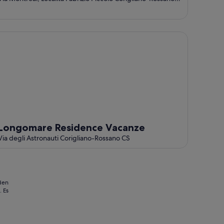
CS
ngomare Residence Vacanze
Longomare Residence Vacanze
Via degli Astronauti Corigliano-Rossano CS
 den
 Es