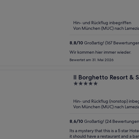
out
of
5
Hin- und Rückflug inbegriffen
Von München (MUC) nach Lamezia
8,8
/
10
Großartig! (167 Bewertunge
Wir kommen hier immer wieder.
Bewertet am 31. Mai 2026
Il Borghetto Resort & 
5
out
of
Hin- und Rückflug (nonstop) inbeg
5
Von München (MUC) nach Lamezia
8,6
/
10
Großartig! (24 Bewertungen
Its a mystery that this is a 5 star Hotel. It’s a resort&spa - without a spa.. The 5 star criteria say
it should have a restaurant and a bar