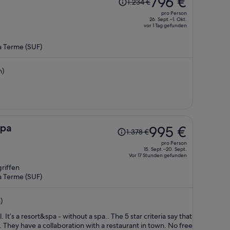
796 €
1.234 €
Preis
pro Person
betrug
26. Sept.–1. Okt.
vor 1 Tag gefunden
1.234 €,
jetzt
 Terme (SUF)
beträgt
er
n)
796 €
pro
Person
Der
Spa
995 €
1.378 €
Preis
pro Person
betrug
15. Sept.–20. Sept.
Vor 17 Stunden gefunden
1.378 €,
riffen
jetzt
 Terme (SUF)
beträgt
er
)
995 €
pro
 that
Person
. They have a collaboration with a restaurant in town. No free