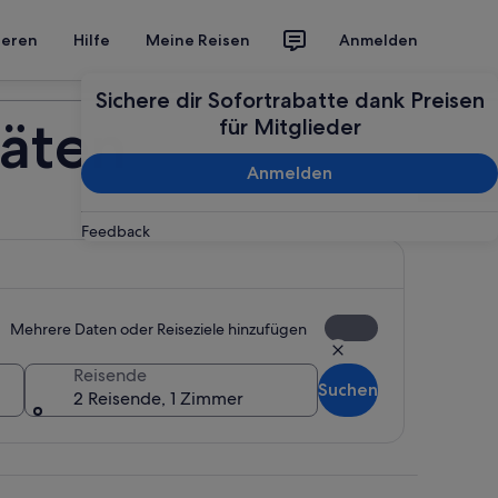
ieren
Hilfe
Meine Reisen
Anmelden
Deine Reise planen
Sichere dir Sofortrabatte dank Preisen
täten
für Mitglieder
Anmelden
Feedback
Mehrere Daten oder Reiseziele hinzufügen
Reisende
Suchen
2 Reisende, 1 Zimmer