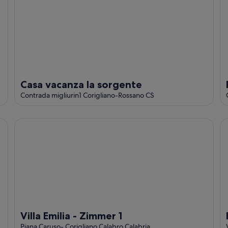
Casa vacanza la sorgente
Contrada migliurin1 Corigliano-Rossano CS
Villa Emilia - Zimmer 1
Ho
Villa Emilia - Zimmer 1
Piana Caruso- Corigliano Calabro Calabria