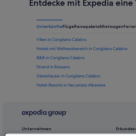
Entdecke mit Expedia eine 
Unterkünfte
Flüge
Reisepakete
Mietwagen
Feri
Villen in Corigliano Calabro
Hotels mit Wellnessbereich in Corigliano Calabro
B&B in Corigliano Calabro
Strand in Rossano
Gästehäuser in Corigliano Calabro
Hotel-Resorts in Vaccarizzo Albanese
Gasthäuser in Corigliano Calabro
Haustierfreundliche in Corigliano Calabro
Private Ferienhäuser in Corigliano Calabro
Hotel-Resorts in Corigliano Calabro
Unternehmen
Erkunden
Campingplätze in Marina di Schiavonea