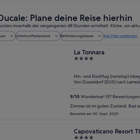
Ducale: Plane deine Reise hierhin
urden innerhalb der vergangenen 48 Stunden ermittelt. Klicke, um aktua
auer
Unterkunftsstandard
Beförderungsklasse
Alle Filter entfernen
La Tonnara
4
out
of
Hin- und Rückflug (nonstop) inbeg
5
Von Düsseldorf (DUS) nach Lamezi
9
/
10
Wunderbar! (97 Bewertungen
Zimmer ist im guten Zustand. Bad is
Bewertet am 30. Sept. 2025
Capovaticano Resort T
4