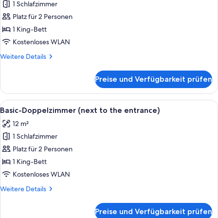
1 Schlafzimmer
Deluxe-
Zimmer
Platz für 2 Personen
(Deluxe
1 King-Bett
Heritage)
Kostenloses WLAN
anzeigen
Weitere
Weitere Details
Details
für
Preise und Verfügbarkeit prüfen
Deluxe-
Zimmer
(Deluxe
Alle
Ein Schlafzimmer mit einem großen Be
1
Heritage)
Basic-Doppelzimmer (next to the entrance)
Fotos
12 m²
für
1 Schlafzimmer
Basic-
Doppelzimmer
Platz für 2 Personen
(next
1 King-Bett
to
Kostenloses WLAN
the
Weitere
Weitere Details
entrance)
Details
anzeigen
für
Preise und Verfügbarkeit prüfen
Basic-