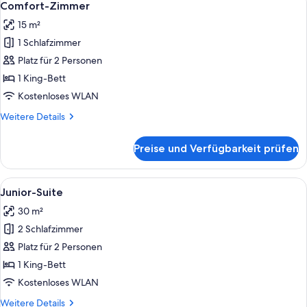
7
Comfort-Zimmer
Fotos
15 m²
für
1 Schlafzimmer
Comfort-
Zimmer
Platz für 2 Personen
anzeigen
1 King-Bett
Kostenloses WLAN
Weitere
Weitere Details
Details
für
Preise und Verfügbarkeit prüfen
Comfort-
Zimmer
Alle
Ein Schlafzimmer im Spitzboden mit s
12
Junior-Suite
Fotos
30 m²
für
2 Schlafzimmer
Junior-
Suite
Platz für 2 Personen
anzeigen
1 King-Bett
Kostenloses WLAN
Weitere
Weitere Details