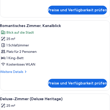
Details
für
Preise und Verfügbarkeit prüfen
Junior-
Suite
Alle
Ein Holztisch mit Lampe, einem Stuhl 
10
Romantisches Zimmer, Kanalblick
Fotos
Blick auf die Stadt
für
25 m²
Romantisches
Zimmer,
1 Schlafzimmer
Kanalblick
Platz für 2 Personen
anzeigen
1 King-Bett
Kostenloses WLAN
Weitere
Weitere Details
Details
für
Preise und Verfügbarkeit prüfen
Romantisches
Zimmer,
Kanalblick
Alle
Ein Schlafzimmer mit einem großen Bet
14
Deluxe-Zimmer (Deluxe Heritage)
Fotos
25 m²
für