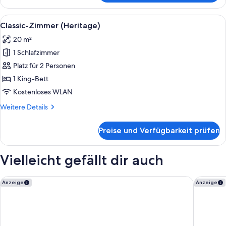
Doppelzimmer
(next
Alle
Ein Schlafzimmer mit floraler Tapete,
20
to
Classic-Zimmer (Heritage)
Fotos
the
20 m²
entrance)
für
1 Schlafzimmer
Classic-
Zimmer
Platz für 2 Personen
(Heritage)
1 King-Bett
anzeigen
Kostenloses WLAN
Weitere
Weitere Details
Details
für
Preise und Verfügbarkeit prüfen
Classic-
Zimmer
(Heritage)
Vielleicht gefällt dir auch
Hotel Aragon
Radisson
Anzeige
Anzeige