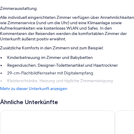
Zimmerausstattung
Alle individuell eingerichteten Zimmer verfügen über Annehmlichkeiten
wie Zimmerservice (rund um die Uhr) und eine Klimaanlage sowie
Aufmerksamkeiten wie kostenloses WLAN und Safes. In den
Kommentaren der Reisenden werden die komfortablen Zimmer der
Unterkunft äußerst positiv erwähnt.
Zusätzliche Komforts in den Zimmern sind zum Beispiel:
Kinderbetreuung im Zimmer und Babybetten
Regenduschen, Designer-Toilettenartikel und Haartrockner
29-cm-Flachbildfernseher mit Digitalempfang
Kleiderschränke, Heizung und tägliche Zimmerreinigung
Mehr zu dieser Unterkunft anzeigen
Ähnliche Unterkünfte
Grand Hotel Casselbergh Bruges
Dukes’ P