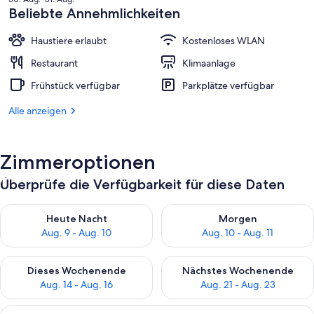
beträgt
Beliebte Annehmlichkeiten
213 €.
Haustiere erlaubt
Kostenloses WLAN
Restaurant
Klimaanlage
Frühstück verfügbar
Parkplätze verfügbar
Alle anzeigen
Zimmeroptionen
Überprüfe die Verfügbarkeit für diese Daten
Überprüfe die Verfügbarkeit für heute Nacht, Aug. 9 - Aug. 10
Überprüfe die Verfügbarkeit fü
Heute Nacht
Morgen
Aug. 9 - Aug. 10
Aug. 10 - Aug. 11
Überprüfe die Verfügbarkeit für dieses Wochenende, Aug. 14 -
Überprüfe die Verfügbarkeit f
Dieses Wochenende
Nächstes Wochenende
Aug. 14 - Aug. 16
Aug. 21 - Aug. 23
Alle
Comfort-Zimmer | Allergikerbettware