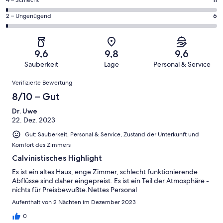
1004
11
haben
insgesamt
Gästebewertungen
von
eine
1004
6
2 – Ungenügend
6
haben
insgesamt
Bewertung
Gästebewertungen
von
eine
1004
von
haben
insgesamt
Bewertung
Gästebewertungen
10
eine
1004
von
haben
9,6
9,8
9,6
-
Bewertung
Gästebewertungen
8
eine
Sauberkeit
Lage
Personal & Service
Hervorragend
von
haben
-
Bewertung
Bewertungen
6
eine
Gut
Verifizierte Bewertung
von
-
Bewertung
4
8/10 – Gut
Okay
von
-
2
Dr. Uwe
Schlecht
22. Dez. 2023
-
Ungenügend
Gut: Sauberkeit, Personal & Service, Zustand der Unterkunft und
Komfort des Zimmers
Calvinistisches Highlight
Es ist ein altes Haus, enge Zimmer, schlecht funktionierende
Abflüsse sind daher eingepreist. Es ist ein Teil der Atmosphäre -
nichts für Preisbewußte.Nettes Personal
Aufenthalt von 2 Nächten im Dezember 2023
0