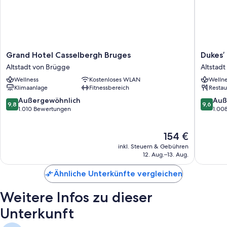
Grand
Dukes’
Grand Hotel Casselbergh Bruges
Dukes’
Hotel
Palace
Altstadt von Brügge
Altstad
Casselbergh
–
Wellness
Kostenloses WLAN
Wellne
Bruges
by
Klimaanlage
Fitnessbereich
Restau
Altstadt
Dukes’
von
Hotel
9.8
9.6
Außergewöhnlich
Auß
9,8
9,6
Brügge
Collecti
von
von
1.010 Bewertungen
1.00
Altstadt
10,
10,
von
Außergewöhnlich,
Außerge
Der
154 €
Brügge
1.010
1.008
Preis
Bewertungen
Bewert
inkl. Steuern & Gebühren
beträgt
12. Aug.–13. Aug.
154 €
Ähnliche Unterkünfte vergleichen
Weitere Infos zu dieser
Unterkunft