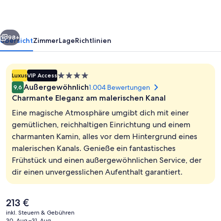
CW
Hotel
rück
Weiter
Collection
98+
Übersicht
Zimmer
Lage
Richtlinien
-
Small
4.0-
Luxus
VIP Access
Luxury
Sterne-
Außergewöhnlich
1.004 Bewertungen
9,6
Hotels
Unterkunft
Charmante Eleganz am malerischen Kanal
of
Eine magische Atmosphäre umgibt dich mit einer
the
gemütlichen, reichhaltigen Einrichtung und einem
charmanten Kamin, alles vor dem Hintergrund eines
World
Bar (in der Unterkunft)
malerischen Kanals. Genieße ein fantastisches
Frühstück und einen außergewöhnlichen Service, der
dir einen unvergesslichen Aufenthalt garantiert.
Der
213 €
aktuelle
inkl. Steuern & Gebühren
Preis
30. Aug.–31. Aug.