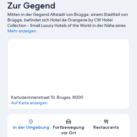
Zur Gegend
Mitten in der Gegend Altstadt von Brügge, einem Stadtteil von
Brügge, befindet sich Hotel de Orangerie by CW Hotel
Collection - Small Luxury Hotels of the World in der Nähe eines
Bahnhofs und direkt am Wasser. Heilig-Blut-Basilika und Belfort
Mehr anzeigen
von Brügge gehören zu den wichtigen Sehenswürdigkeiten,
während Besucher, die shoppen gehen möchten, einen Ausflug
hierhin machen sollten: Fischmarkt und Brügger
Weihnachtsmarkt. Groeningemuseum und Liebfrauenkirche
sind zwei weitere empfehlenswerte Orte für einen Abstecher.
Beim Wasserskifahren kannst du die umliegende Wasserwelt
erkunden oder aber du stürzt dich beim Jagen, auf den
Wander-/Radwegen und beim Mountainbiken ganz in der Nähe
in ein Abenteuer mit festem Boden unter den Füßen.
Zum
Reiseführer für Brügge
Kartuizerinnenstraat 10, Bruges, 8000
Auf Karte anzeigen
Karte
In der Umgebung
Fortbewegung
Restaurants
vor Ort