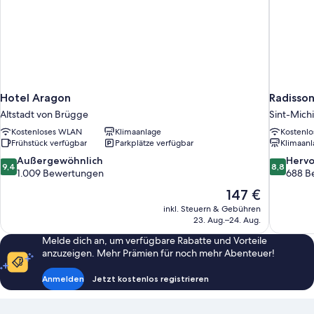
Hotel Aragon
Radisson
Altstadt von Brügge
Sint-Michi
Kostenloses WLAN
Klimaanlage
Kostenl
Frühstück verfügbar
Parkplätze verfügbar
Klimaanl
9.4
8.8
Außergewöhnlich
Herv
9,4
8,8
von
von
1.009 Bewertungen
688 B
10,
10,
Der
147 €
Außergewöhnlich,
Hervorrag
Preis
inkl. Steuern & Gebühren
1.009
688
beträgt
23. Aug.–24. Aug.
Bewertungen
Bewertun
147 €
Melde dich an, um verfügbare Rabatte und Vorteile
anzuzeigen. Mehr Prämien für noch mehr Abenteuer!
Anmelden
Jetzt kostenlos registrieren