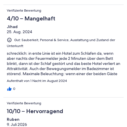
Verifizierte Bewertung
4/10 – Mangelhaft
Jihad
25. Aug. 2024
Gut: Sauberkeit, Personal & Service, Ausstattung und Zustand der
Unterkunft
schrecklich: in erste Linie ist ein Hotel zum Schlafen da, wenn
aber nachts der Feuermelder jede 2 Minuten über dem Bett
blinkt, dann ist der Schlaf gestört und das beste Hotel verliert an
Attraktivität. Auch der Bewegungsmelder im Badezimmer ist
störend. Maximale Beleuchtung: wenn einer der beiden Gäste
ins Badezimmer geht, wird automatisch der andere Gast
Aufenthalt von 1 Nacht im August 2024
gestört.
0
Verifizierte Bewertung
10/10 – Hervorragend
Ruben
9. Juli 2026