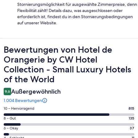
Stornierungsmöglichkeit für ausgewählte Zimmerpreise, denn
Flexibilität zählt! Details dazu, was ausgeschlossen oder
erforderlich ist, findest du in den Stornierungsbedingungen
auf unserer Website.
Bewertungen
Bewertungen von Hotel de
Orangerie by CW Hotel
Collection - Small Luxury Hotels
of the World
Außergewöhnlich
9,6
1.004 Bewertungen
815
10 – Hervorragend
815
von
135
8 – Gut
135
insgesamt
von
1004
37
6 – Okay
37
insgesamt
Gästebewertungen
von
4 – Schlecht
11