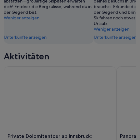
abstatten – großartige Skipisten erwarten
deines Besuchs in Brixe
23.
dich! Entdeck die Bergkulisse, während du in
brauchst. Erkunde die 
Aug.
der Gegend bist.
der Gegend und bring m
Weniger anzeigen
Skifahren noch etwas m
Urlaub.
Weniger anzeigen
Unterkünfte anzeigen
Unterkünfte anzeigen
Aktivitäten
Private Dolomitentour ab Innsbruck: „Geschmack“ des andere
Panoramat
Private Dolomitentour ab Innsbruck:
Panoram