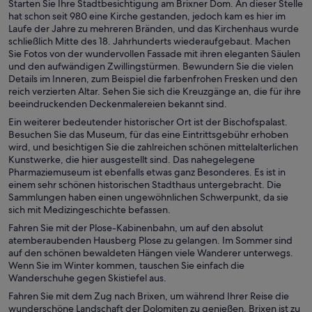
Starten Sie Ihre Stadtbesichtigung am Brixner Dom. An dieser Stelle
hat schon seit 980 eine Kirche gestanden, jedoch kam es hier im
Laufe der Jahre zu mehreren Bränden, und das Kirchenhaus wurde
schließlich Mitte des 18. Jahrhunderts wiederaufgebaut. Machen
Sie Fotos von der wundervollen Fassade mit ihren eleganten Säulen
und den aufwändigen Zwillingstürmen. Bewundern Sie die vielen
Details im Inneren, zum Beispiel die farbenfrohen Fresken und den
reich verzierten Altar. Sehen Sie sich die Kreuzgänge an, die für ihre
beeindruckenden Deckenmalereien bekannt sind.
Ein weiterer bedeutender historischer Ort ist der Bischofspalast.
Besuchen Sie das Museum, für das eine Eintrittsgebühr erhoben
wird, und besichtigen Sie die zahlreichen schönen mittelalterlichen
Kunstwerke, die hier ausgestellt sind. Das nahegelegene
Pharmaziemuseum ist ebenfalls etwas ganz Besonderes. Es ist in
einem sehr schönen historischen Stadthaus untergebracht. Die
Sammlungen haben einen ungewöhnlichen Schwerpunkt, da sie
sich mit Medizingeschichte befassen.
Fahren Sie mit der Plose-Kabinenbahn, um auf den absolut
atemberaubenden Hausberg Plose zu gelangen. Im Sommer sind
auf den schönen bewaldeten Hängen viele Wanderer unterwegs.
Wenn Sie im Winter kommen, tauschen Sie einfach die
Wanderschuhe gegen Skistiefel aus.
Fahren Sie mit dem Zug nach Brixen, um während Ihrer Reise die
wunderschöne Landschaft der Dolomiten zu genießen. Brixen ist zu