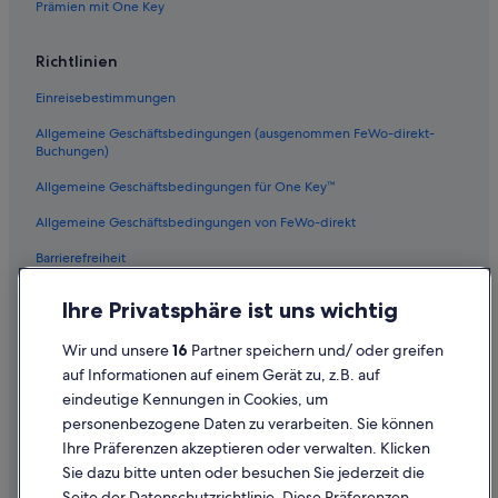
Prämien mit One Key
Hotels mit Fitnessbereich in Brixen
Campingplätze in Brixen
Richtlinien
Hotels nahe Bahnhof Bressanone/Brixen
Einreisebestimmungen
Hotels mit Frühstück in Brixen
Allgemeine Geschäftsbedingungen (ausgenommen FeWo-direkt-
Hotels nahe Weihnachtsmarkt Brixen
Buchungen)
Villen in Brixen
Allgemeine Geschäftsbedingungen für One Key™
Hotels mit Parkplatz in Brixen
Allgemeine Geschäftsbedingungen von FeWo-direkt
Gästehäuser in Brixen
Barrierefreiheit
Lgbtqia-Freundliche in Brixen
Datenschutz
Ihre Privatsphäre ist uns wichtig
Cookies
Wir und unsere
16
Partner speichern und/ oder greifen
Rechtliche Hinweise/Kontakt
auf Informationen auf einem Gerät zu, z.B. auf
eindeutige Kennungen in Cookies, um
Inhaltsrichtlinien und Melden von Inhalten
personenbezogene Daten zu verarbeiten. Sie können
Ihre Präferenzen akzeptieren oder verwalten. Klicken
Hilfe
Sie dazu bitte unten oder besuchen Sie jederzeit die
Hilfe
Seite der Datenschutzrichtlinie. Diese Präferenzen