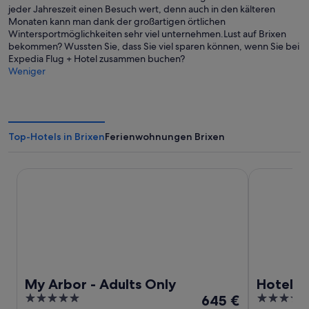
jeder Jahreszeit einen Besuch wert, denn auch in den kälteren
Monaten kann man dank der großartigen örtlichen
Wintersportmöglichkeiten sehr viel unternehmen.Lust auf Brixen
bekommen? Wussten Sie, dass Sie viel sparen können, wenn Sie bei
Expedia Flug + Hotel zusammen buchen?
Weniger
Top-Hotels in Brixen
Ferienwohnungen Brixen
My Arbor - Adults Only
Hotel KRONE 
My Arbor - Adults Only
Hotel K
5
Der
4
645 €