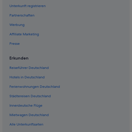
Hotels mit Klimaanlage in Brixen
Unterkunft registrieren
Abenteuer in Brixen
Partnerschaften
Chalets in Brixen
Werbung
Best Western Hotels in Brixen
Affiliate Marketing
All-Inclusive- in Brixen
Presse
Hotels mit Casino in Brixen
Luxus in Brixen
Erkunden
3-Sterne-Hotels in Brixen
Reiseführer Deutschland
Baumhäuser in Brixen
Hotels in Deutschland
Aparthotels in Brixen
Ferienwohnungen Deutschland
Business in Brixen
Städtereisen Deutschland
Wohnungen in Brixen
Innerdeutsche Flüge
Boutique- in Brixen
Mietwagen Deutschland
Lodges in Brixen
Alle Unterkunftsarten
Hotels nahe Tal des Eisack