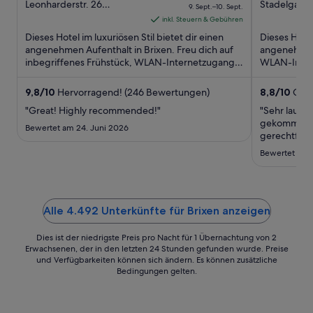
out
Preis
out
Leonharderstr. 26
Stadelgasse 
9. Sept.–10. Sept.
Bressanone BZ
Bressanone
of
beträgt
of
inkl. Steuern & Gebühren
5
645 €
5
Dieses Hotel im luxuriösen Stil bietet dir einen
Dieses Hote
pro
angenehmen Aufenthalt in Brixen. Freu dich auf
angenehmen 
inbegriffenes Frühstück, WLAN-Internetzugang
Nacht
WLAN-Intern
(kostenlos) und ...
Wellnessber
vom
9.
9,8
/
10
Hervorragend! (246 Bewertungen)
8,8
/
10
Groß
Sept.
"Great! Highly recommended!"
"Sehr laut, 
bis
gekommen un
Bewertet am 24. Juni 2026
zum
gerechtfert
10.
Bewertet am 7
Sept.
Alle 4.492 Unterkünfte für Brixen anzeigen
Dies ist der niedrigste Preis pro Nacht für 1 Übernachtung von 2
Erwachsenen, der in den letzten 24 Stunden gefunden wurde. Preise
und Verfügbarkeiten können sich ändern. Es können zusätzliche
Bedingungen gelten.