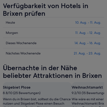
Verfügbarkeit von Hotels in
Brixen prüfen
Prüfe
Heute
10. Aug. - 11. Aug.
die
Preise
Prüfe
Morgen
11. Aug. - 12. Aug.
für
die
Brixen
Preise
Prüfe
Dieses Wochenende
14. Aug. - 16. Aug.
heute
für
die
Nacht,
Brixen
Preise
Prüfe
Nächstes Wochenende
21. Aug. - 23. Aug.
10.
morgen
für
die
Aug.
Nacht,
Brixen
Preise
Übernachte in der Nähe
-
11.
dieses
für
11.
Aug.
Wochenende,
Brixen
beliebter Attraktionen in Brixen
Aug.
-
14.
am
12.
Aug.
nächsten
Skigebiet Plose
Weihnachtsmarkt B
Aug.
-
Wochenende,
8.8/10 (25 Bewertungen)
16.
9.2/10 (15 Bewertungen
21.
Aug.
Aug.
Wenn du in Brixen bist, solltest du die Chance
Wie wäre es mit einer 
-
nutzen und Skigebiet Plose einen Besuch
Weihnachtsmarkt Brixen