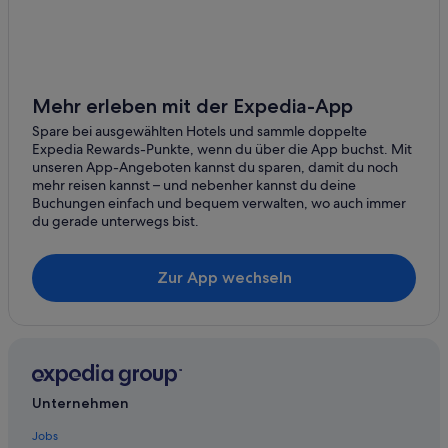
Hostels in Brixen
Naz
Landhäuser in Brixen
Hotels nahe Brixner Dom
Romantik Hotel in Brixen
Mehr erleben mit der Expedia-App
Haustierfreundliche in Brixen
Spare bei ausgewählten Hotels und sammle doppelte
Expedia Rewards-Punkte, wenn du über die App buchst. Mit
Ski in Brixen
unseren App-Angeboten kannst du sparen, damit du noch
mehr reisen kannst – und nebenher kannst du deine
Hotels mit Pool in Brixen
Buchungen einfach und bequem verwalten, wo auch immer
4-Sterne-Hotels in Sant'Andrea in Monte
du gerade unterwegs bist.
Hotels mit Sauna in Brixen
Zur App wechseln
4-Sterne-Hotels in Brixen
Cottages in Brixen
Historische in Brixen
Hotels mit Wellnessbereich in Brixen
Sant'andrea in Monte Hotels
Unternehmen
Günstige in Brixen
Jobs